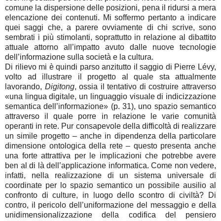
comune la dispersione delle posizioni, pena il ridursi a mera
elencazione dei contenuti. Mi soffermo pertanto a indicare
quei saggi che, a parere ovviamente di chi scrive, sono
sembrati i più stimolanti, soprattutto in relazione al dibattito
attuale attorno all’impatto avuto dalle nuove tecnologie
dell’informazione sulla società e la cultura.
Di rilievo mi è quindi parso anzitutto il saggio di Pierre Lévy,
volto ad illustrare il progetto al quale sta attualmente
lavorando,
Digitong
, ossia il tentativo di costruire attraverso
«una lingua digitale, un linguaggio visuale di indicizzazione
semantica dell’informazione» (p. 31), uno spazio semantico
attraverso il quale porre in relazione le varie comunità
operanti in rete. Pur consapevole della difficoltà di realizzare
un simile progetto – anche in dipendenza della particolare
dimensione ontologica della rete – questo presenta anche
una forte attrattiva per le implicazioni che potrebbe avere
ben al di là dell’applicazione informatica. Come non vedere,
infatti, nella realizzazione di un sistema universale di
coordinate per lo spazio semantico un possibile ausilio al
confronto di culture, in luogo dello scontro di civiltà? Di
contro, il pericolo dell’uniformazione del messaggio e della
unidimensionalizzazione della codifica del pensiero