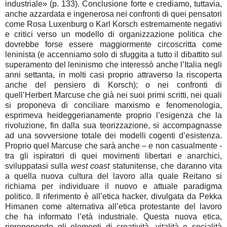
industriale» (p. 133). Conclusione forte e crediamo, tuttavia,
anche azzardata e ingenerosa nei confronti di quei pensatori
come Rosa Luxenburg o Karl Korsch estremamente negativi
e critici verso un modello di organizzazione politica che
dovrebbe forse essere maggiormente circoscritta come
leninista (e accenniamo solo di sfuggita a tutto il dibattito sul
superamento del leninismo che interessò anche l’Italia negli
anni settanta, in molti casi proprio attraverso la riscoperta
anche del pensiero di Korsch); o nei confronti di
quell’Herbert Marcuse che già nei suoi primi scritti, nei quali
si proponeva di conciliare marxismo e fenomenologia,
esprimeva heideggerianamente proprio l’esigenza che la
rivoluzione, fin dalla sua teorizzazione, si accompagnasse
ad una sovversione totale dei modelli cogenti d’esistenza.
Proprio quel Marcuse che sarà anche – e non casualmente -
tra gli ispiratori di quei movimenti libertari e anarchici,
sviluppatasi sulla
west coast
statunitense, che daranno vita
a quella nuova cultura del lavoro alla quale Reitano si
richiama per individuare il nuovo e attuale paradigma
politico. Il riferimento è all’etica hacker, divulgata da Pekka
Himanen come alternativa all’etica protestante del lavoro
che ha informato l’età industriale. Questa nuova etica,
riproponendo gli elementi di creatività, vitalità e socialità