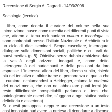
Recensione di Sergio A. Dagradi - 14/03/2006
Sociologia (tecnica)
Il libro, come ricorda il curatore del volume nella sua
introduzione, nasce come raccolta dei differenti punti di vista
che, attorno al tema mcluhaniano
cultura e tecnologia
, si
sono confrontati presso l’Istituto Nazionale di Architettura in
un ciclo di dieci seminari. Scopo «ascoltare, interrogare,
dialogare sulle dimensioni sociali, politiche e culturali dei
nuovi media» (p. 5). Obiettivo senza dubbio ambizioso data
la vastità degli orizzonti indagati e, come detto,
l’eterogeneità dei partecipanti e delle posizioni da loro
espresse. L’interesse allora del libro, diremo subito, risiede
più nel tentativo di offrire trame di percorrenza di quella che
il curatore, richiamandosi a Heidegger, chiama la
contrada
dei nuovi media, che non nell’abbozzare punti fermi (del
resto difficilmente prospettabili parlando di temi che,
ontologicamente oserei dire, sfuggono a ogni statica pratica
definitoria e assertoria).
Su questi presupposti neppure una recensione a un testo
così impostato può avere la pretesa di ricondurre a discorso