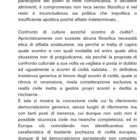
partecipare dei poteri di Rete comunicativa, o decidere
altrimenti; il compromesso non reca senso filosofico e nel
resto è inconcludenza sia politica che impolitica o
insufficiente apolitica poiché affatto indeterminata...
Confronto di culture anziché scontro di civiltà?...
Aprioristicamente non sussiste alcuna filosofica necessità
etica di siffatta sostituzione, sia perché si tratta di capire
quale scontro e con quali modalità ed entro quale altra
situazione non di pregiudicarne, sia perché la proposta di
confronto culturale a sua volta va vagliata e posta in dubbio
ed ugualmente a scontri di civiltà valutata... In definitiva
insistenza generica al timore degli scontri di civiltà, quale si
ritrova in recensione, rivela considerazione esclusiva a
realtà civile inetta a gestire propri scontri e dedita a
rischiarne...
E tale si mostra la concezione civile cui fa riferimento
democraticismo generico, senza luoghi di riferimento ma
con tanti posti di inerenza, cui dunque non solo non è
possibile sicurezza civile ma neanche completezza; ed in
Europa ciò coincidendo non identificandosi con
caratteristica di bastante pochezza di civiltà europea,
dunque di tal democraticismo persistendo non completo