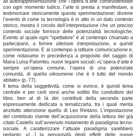
all’autorappresentazione che l’opera d’arte condividerebbe
con ogni momento ludico, l’arte si presta a manifestare, a
testimoniare storicamente questa sperimentazione: diviene
l’evento di come la tecnologia è in atto in un dato contesto
storico, mostra il circolo dell’interpretazione che un preciso
contesto sociale fornisce delle potenzialità tecnologiche.
Evento al quale ogni “spettatore” è al contempo chiamato a
parteciparvi, a fornire ulteriore interpretazione, e quindi
sperimentazione. E al contempo a istituire comunicazione e,
come notavamo in precedenza a proposito del saggio di
Maria Luisa Palombo, nuovi legami sociali: «L’opera d’arte è
sempre un’opera comune, l’opera di una potenziale
comunità, di quella
oikoumene
che è il tutto del mondo
abitato» (p. 77).
Il tema della soggettività, come si evince, è quindi tema
centrale e per certi versi anche sottile filo conduttore del
libro, ben al di là dei contributi della seconda parte
espressamente dedicata a tematizzarla, tra i quali merita
anzitutto attenzione quello di Leo Reitano. L’impostazione
del contributo risente dell’acquisizione della lettura del già
citato Castells sull’avvenuto mutamento di paradigma tecno-
sociale. A caratterizzare l’attuale paradigma sarebbero
pertanto: «[…] la pervasività degli effetti delle nuove