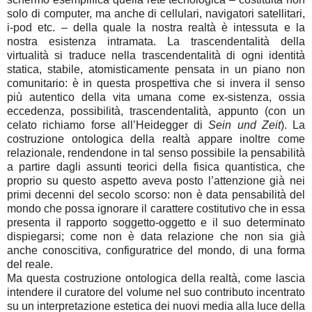
solo di computer, ma anche di cellulari, navigatori satellitari,
i-pod etc. – della quale la nostra realtà è intessuta e la
nostra esistenza intramata. La trascendentalità della
virtualità si traduce nella trascendentalità di ogni identità
statica, stabile, atomisticamente pensata in un piano non
comunitario: è in questa prospettiva che si invera il senso
più autentico della vita umana come ex-sistenza, ossia
eccedenza, possibilità, trascendentalità, appunto (con un
celato richiamo forse all’Heidegger di
Sein und Zeit
). La
costruzione ontologica della realtà appare inoltre come
relazionale, rendendone in tal senso possibile la pensabilità
a partire dagli assunti teorici della fisica quantistica, che
proprio su questo aspetto aveva posto l’attenzione già nei
primi decenni del secolo scorso: non è data pensabilità del
mondo che possa ignorare il carattere costitutivo che in essa
presenta il rapporto soggetto-oggetto e il suo determinato
dispiegarsi; come non è data relazione che non sia già
anche conoscitiva, configuratrice del mondo, di una forma
del reale.
Ma questa costruzione ontologica della realtà, come lascia
intendere il curatore del volume nel suo contributo incentrato
su un interpretazione estetica dei nuovi media alla luce della