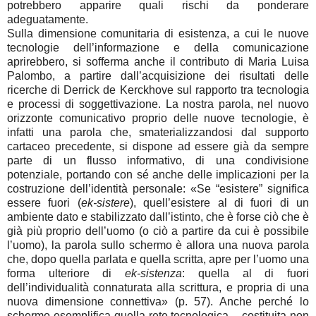
potrebbero apparire quali rischi da ponderare
adeguatamente.
Sulla dimensione comunitaria di esistenza, a cui le nuove
tecnologie dell’informazione e della comunicazione
aprirebbero, si sofferma anche il contributo di Maria Luisa
Palombo, a partire dall’acquisizione dei risultati delle
ricerche di Derrick de Kerckhove sul rapporto tra tecnologia
e processi di soggettivazione. La nostra parola, nel nuovo
orizzonte comunicativo proprio delle nuove tecnologie, è
infatti una parola che, smaterializzandosi dal supporto
cartaceo precedente, si dispone ad essere già da sempre
parte di un flusso informativo, di una condivisione
potenziale, portando con sé anche delle implicazioni per la
costruzione dell’identità personale: «Se “esistere” significa
essere fuori (
ek-sistere
), quell’esistere al di fuori di un
ambiente dato e stabilizzato dall’istinto, che è forse ciò che è
già più proprio dell’uomo (o ciò a partire da cui è possibile
l’uomo), la parola sullo schermo è allora una nuova parola
che, dopo quella parlata e quella scritta, apre per l’uomo una
forma ulteriore di
ek-sistenza
: quella al di fuori
dell’individualità connaturata alla scrittura, e propria di una
nuova dimensione connettiva» (p. 57). Anche perché lo
schermo esemplifica quella rete tecnologica – costituita non