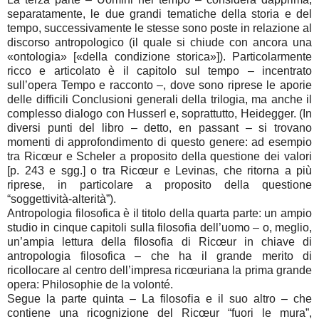
separatamente, le due grandi tematiche della storia e del
tempo, successivamente le stesse sono poste in relazione al
discorso antropologico (il quale si chiude con ancora una
«ontologia» [«della condizione storica»]). Particolarmente
ricco e articolato è il capitolo sul tempo – incentrato
sull’opera Tempo e racconto –, dove sono riprese le aporie
delle difficili Conclusioni generali della trilogia, ma anche il
complesso dialogo con Husserl e, soprattutto, Heidegger. (In
diversi punti del libro – detto, en passant – si trovano
momenti di approfondimento di questo genere: ad esempio
tra Ricœur e Scheler a proposito della questione dei valori
[p. 243 e sgg.] o tra Ricœur e Levinas, che ritorna a più
riprese, in particolare a proposito della questione
“soggettività-alterità”).
Antropologia filosofica è il titolo della quarta parte: un ampio
studio in cinque capitoli sulla filosofia dell’uomo – o, meglio,
un’ampia lettura della filosofia di Ricœur in chiave di
antropologia filosofica – che ha il grande merito di
ricollocare al centro dell’impresa ricœuriana la prima grande
opera: Philosophie de la volonté.
Segue la parte quinta – La filosofia e il suo altro – che
contiene una ricognizione del Ricœur “fuori le mura”,