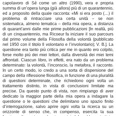
capolavoro di Sé come un altro (1990), vera e propria
summa di un’opera lunga (già allora) più di un quarantennio,
ed a proposito della quale racconta: «Mi si era posto (…) il
problema di rintracciare una certa unità – se non
sistematica, almeno tematica – della mia opera, a distanza
di quarant’anni dalle mie prime pubblicazioni [In realtà, più
di un cinquantennio, ma Ricoeur fa iniziare il suo parcours
dal primo volume della Filosofia della volontà (pubblicato
nel 1950 con il titolo Il volontario e l’involontario); V. B.]. La
questione era tanto più critica per me in quanto ero colpito,
forse molto più dei miei lettori, dalla diversità dei miei temi
affrontati. Ciascun libro, in effetti, era nato da un problema
determinato: la volontà, l’inconscio, la metafora, il racconto.
In un certo modo, io credo a una sorta di dispersione del
campo della riflessione filosofica, in funzione di una pluralità
di questioni determinate, che richiedono ogni volta un
trattamento distinto, in vista di conclusioni limitate ma
precise. Da questo punto di vista, non rimpiango di aver
dedicato la maggior parte della mia opera a indagare la
questione o le questioni che delimitano uno spazio finito
d’interrogazione, salvo aprire ogni volta la ricerca su un
orizzonte di senso che, in compenso, esercita la sua