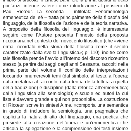
poc’anzi: intende valere come introduzione al pensiero di
Paul Ricœur. La seconda – intitolata Fenomenologia
ermeneutica del sé – tratta principalmente della filosofia del
linguaggio, della filosofia dell’azione e della teoria narrativa.
A proposito della filosofia del linguaggio, è interessante
seguire come l’Autore presenta l’innesto della proposta
ricœuriana nel contesto del novecento filosofico (che «viene
ormai ricordato nella storia della filosofia come il secolo
caratterizzato dalla svolta linguistica»; p. 110), inoltre come
tale filosofia prende l’avvio all’interno del discorso ricœurino
stesso (a partire dai saggi degli anni Sessanta, raccolti nella
prima parte del volume Il conflitto delle interpretazioni)
toccando innumerevoli temi (dal simbolo, al testo, all’opera;
dalla metafora al racconto; dalla teoria della lettura a quella
della traduzione) e discipline (dalla retorica all’ermeneutica;
dalla linguistica alla semiologia); e scuole ed autori la cui
lista è davvero grande e qui non proponibile. La costruzione
di Ricœur, scrive in sintesi Aime, «comporta una semantica
in grado di includere la semiologia, una pragmatica che
esplicita la natura di atto del linguaggio, una poetica che
presiede alla creazione dell’opera e un’ermeneutica che
articola la spiegazione e la comprensione dei testi insieme