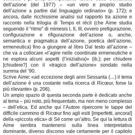
dell’azione (del 1977) – «un vero e proprio studio
dell’azione a partire dal linguaggio ordinario» (p. 172); e
ancora, dalle ricchissime analisi sul rapporto tra azione e
racconto nella trilogia di Temps et récit (che Aime studia
seguendo il “ritmo” di mimesis I, II, III, ovvero prefigurazione,
configurazione e rifigurazione dell’azione o, anche,
semantica e pragmatica dell’azione, poetica dell’azione,
ermeneutica) fino a giungere al libro Dal testo all’azione –
che va a collocare «l’agire nelle coordinate ermeneutiche e
ne esplora alcuni aspetti (l’iniziativa)» (ib.); per chiudere
[chiudere?] con il «tragico dell’azione» sondato nella
summa del ’90.
Scrive Aime: «ad eccezione degli anni Sessanta (…) il tema
dell’azione è una costante nella ricerca di Ricœur, forse la
più rilevante» (p. 206).
Un ampio spazio di questa seconda parte è dedicato anche
al tema – più noto, più frequentato, ma non meno complesso
– dell’etica. Ed anche qui l’Autore ripercorre le tappe del
difficile cammino di Ricœur fino agli esiti [imperfetti, ancora!]
della «piccola etica» di Sé come un’altro. Se qui la lettura di
Aime sembra mantenersi sulla linea interpretativa
dominante, diverso discorso vale certamente per il capitolo