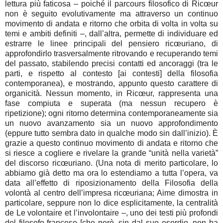
lettura più faticosa – poiché il parcours filosofico di Ricœur
non è seguito evolutivamente ma attraverso un continuo
movimento di andata e ritorno che orbita di volta in volta su
temi e ambiti definiti –, dall’altra, permette di individuare ed
estrarre le linee principali del pensiero ricœuriano, di
approfondirlo trasversalmente ritrovando e recuperando temi
del passato, stabilendo precisi contatti ed ancoraggi (tra le
parti, e rispetto al contesto [ai contesti] della filosofia
contemporanea), e mostrando, appunto questo carattere di
organicità. Nessun momento, in Ricœur, rappresenta una
fase compiuta e superata (ma nessun recupero è
ripetizione); ogni ritorno determina contemporaneamente sia
un nuovo avanzamento sia un nuovo approfondimento
(eppure tutto sembra dato in qualche modo sin dall’inizio). È
grazie a questo continuo movimento di andata e ritorno che
si riesce a cogliere e rivelare la grande “unità nella varietà”
del discorso ricœuriano. (Una nota di merito particolare, lo
abbiamo già detto ma ora lo estendiamo a tutta l’opera, va
data all’effetto di riposizionamento della Filosofia della
volontà al centro dell’impresa ricœuriana; Aime dimostra in
particolare, seppure non lo dice esplicitamente, la centralità
de Le volontaire et l’involontaire –, uno dei testi più profondi
del filosofo francese [che però, sin dal suo esordio, non ha