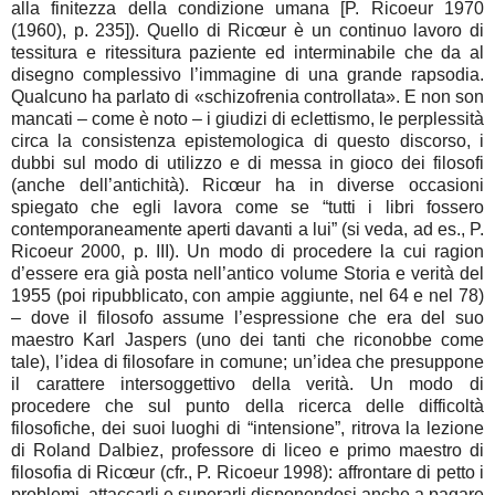
alla finitezza della condizione umana [P. Ricoeur 1970
(1960), p. 235]). Quello di Ricœur è un continuo lavoro di
tessitura e ritessitura paziente ed interminabile che da al
disegno complessivo l’immagine di una grande rapsodia.
Qualcuno ha parlato di «schizofrenia controllata». E non son
mancati – come è noto – i giudizi di eclettismo, le perplessità
circa la consistenza epistemologica di questo discorso, i
dubbi sul modo di utilizzo e di messa in gioco dei filosofi
(anche dell’antichità). Ricœur ha in diverse occasioni
spiegato che egli lavora come se “tutti i libri fossero
contemporaneamente aperti davanti a lui” (si veda, ad es., P.
Ricoeur 2000, p. III). Un modo di procedere la cui ragion
d’essere era già posta nell’antico volume Storia e verità del
1955 (poi ripubblicato, con ampie aggiunte, nel 64 e nel 78)
– dove il filosofo assume l’espressione che era del suo
maestro Karl Jaspers (uno dei tanti che riconobbe come
tale), l’idea di filosofare in comune; un’idea che presuppone
il carattere intersoggettivo della verità. Un modo di
procedere che sul punto della ricerca delle difficoltà
filosofiche, dei suoi luoghi di “intensione”, ritrova la lezione
di Roland Dalbiez, professore di liceo e primo maestro di
filosofia di Ricœur (cfr., P. Ricoeur 1998): affrontare di petto i
problemi, attaccarli e superarli disponendosi anche a pagare