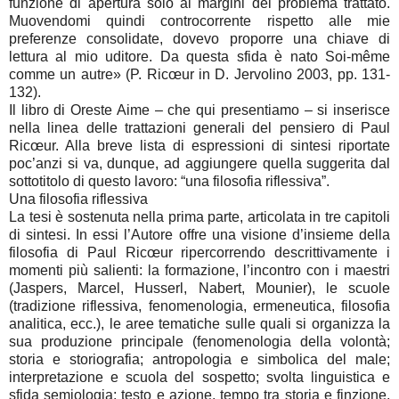
funzione di apertura solo ai margini del problema trattato.
Muovendomi quindi controcorrente rispetto alle mie
preferenze consolidate, dovevo proporre una chiave di
lettura al mio uditore. Da questa sfida è nato Soi-même
comme un autre» (P. Ricœur in D. Jervolino 2003, pp. 131-
132).
Il libro di Oreste Aime – che qui presentiamo – si inserisce
nella linea delle trattazioni generali del pensiero di Paul
Ricœur. Alla breve lista di espressioni di sintesi riportate
poc’anzi si va, dunque, ad aggiungere quella suggerita dal
sottotitolo di questo lavoro: “una filosofia riflessiva”.
Una filosofia riflessiva
La tesi è sostenuta nella prima parte, articolata in tre capitoli
di sintesi. In essi l’Autore offre una visione d’insieme della
filosofia di Paul Ricœur ripercorrendo descrittivamente i
momenti più salienti: la formazione, l’incontro con i maestri
(Jaspers, Marcel, Husserl, Nabert, Mounier), le scuole
(tradizione riflessiva, fenomenologia, ermeneutica, filosofia
analitica, ecc.), le aree tematiche sulle quali si organizza la
sua produzione principale (fenomenologia della volontà;
storia e storiografia; antropologia e simbolica del male;
interpretazione e scuola del sospetto; svolta linguistica e
sfida semiologia; testo e azione, tempo tra storia e finzione,