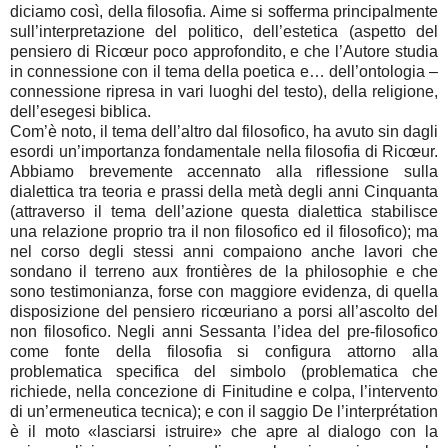
diciamo così, della filosofia. Aime si sofferma principalmente
sull’interpretazione del politico, dell’estetica (aspetto del
pensiero di Ricœur poco approfondito, e che l’Autore studia
in connessione con il tema della poetica e… dell’ontologia –
connessione ripresa in vari luoghi del testo), della religione,
dell’esegesi biblica.
Com’è noto, il tema dell’altro dal filosofico, ha avuto sin dagli
esordi un’importanza fondamentale nella filosofia di Ricœur.
Abbiamo brevemente accennato alla riflessione sulla
dialettica tra teoria e prassi della metà degli anni Cinquanta
(attraverso il tema dell’azione questa dialettica stabilisce
una relazione proprio tra il non filosofico ed il filosofico); ma
nel corso degli stessi anni compaiono anche lavori che
sondano il terreno aux frontières de la philosophie e che
sono testimonianza, forse con maggiore evidenza, di quella
disposizione del pensiero ricœuriano a porsi all’ascolto del
non filosofico. Negli anni Sessanta l’idea del pre-filosofico
come fonte della filosofia si configura attorno alla
problematica specifica del simbolo (problematica che
richiede, nella concezione di Finitudine e colpa, l’intervento
di un’ermeneutica tecnica); e con il saggio De l’interprétation
è il moto «lasciarsi istruire» che apre al dialogo con la