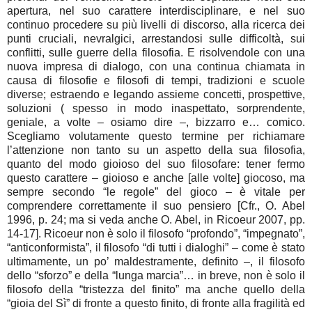
apertura, nel suo carattere interdisciplinare, e nel suo
continuo procedere su più livelli di discorso, alla ricerca dei
punti cruciali, nevralgici, arrestandosi sulle difficoltà, sui
conflitti, sulle guerre della filosofia. E risolvendole con una
nuova impresa di dialogo, con una continua chiamata in
causa di filosofie e filosofi di tempi, tradizioni e scuole
diverse; estraendo e legando assieme concetti, prospettive,
soluzioni ( spesso in modo inaspettato, sorprendente,
geniale, a volte – osiamo dire –, bizzarro e… comico.
Scegliamo volutamente questo termine per richiamare
l’attenzione non tanto su un aspetto della sua filosofia,
quanto del modo gioioso del suo filosofare: tener fermo
questo carattere – gioioso e anche [alle volte] giocoso, ma
sempre secondo “le regole” del gioco – è vitale per
comprendere correttamente il suo pensiero [Cfr., O. Abel
1996, p. 24; ma si veda anche O. Abel, in Ricoeur 2007, pp.
14-17]. Ricoeur non è solo il filosofo “profondo”, “impegnato”,
“anticonformista”, il filosofo “di tutti i dialoghi” – come è stato
ultimamente, un po’ maldestramente, definito –, il filosofo
dello “sforzo” e della “lunga marcia”… in breve, non è solo il
filosofo della “tristezza del finito” ma anche quello della
“gioia del Sì” di fronte a questo finito, di fronte alla fragilità ed