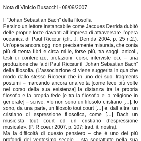
Nota di Vinicio Busacchi - 08/09/2007
Il “Johan Sebastian Bach” della filosofia
Persino un lettore instancabile come Jacques Derrida dubitò
delle proprie forze davanti all’impresa di attraversare l’opera
oceanica di Paul Ricœur (cfr., J. Derrida 2004, p. 25 n.2.).
Un’opera ancora oggi non precisamente misurata, che conta
più di trenta libri e circa mille, forse più, tra saggi, articoli,
testi di conferenze, prefazioni, corsi, interviste ecc – una
produzione che fa di Paul Ricœur il “Johan Sebastian Bach”
della filosofia. (L’associazione ci viene suggerita in qualche
modo dallo stesso Ricoeur che in uno dei suoi fragments
postumi – marcando ancora una volta [come fece più volte
nel corso della sua esistenza] la distanza tra la propria
filosofia e la propria fede [e tra la filosofia e la religione in
generale] – scrive: «Io non sono un filosofo cristiano […]. Io
sono, da una parte, un filosofo tout court […] e, dall’altra, un
cristiano di espressione filosofica, come […] Bach un
musicista tout court ed un cristiano d’espressione
musicale». (P. Ricoeur 2007, p. 107; trad. it. nostra).
Ma la difficoltà di questo pensiero – che è uno dei più
profondi del ventesimo secolo – sta soprattutto nella sua