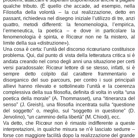
qualche tributo. (È quello che accade, ad esempio, nella
Filosofia della volontà – la cui realizzazione, detto en
passant, richiedeva nel disegno iniziale l’utilizzo di tre, anzi
quattro, metodi differenti: la fenomenologia, l’empirica,
l’ermeneutica, la poetica – e dove in particolare la
fenomenologia è spinta, e Ricœur non ne fa mistero, al
limite della sua «distruzione»).
Una cosa è certa: l’unità del discorso ricœuriano costituisce
problema. Qui, dal punto di vista della letteratura critica si è
andata creando nel corso degli anni una situazione per certi
versi paradossale: Ricœur lettore di se stesso, infatti, si è
sempre detto colpito dal carattere frammentario e
disorganico del suo parcours, per contro i suoi principali
allievi hanno rilevato e sottolineato l’unità e la coerenza
complessiva della sua filosofia, definita di volta in volta “una
poetica della morale” (A. Thommasset), una “itineranza del
senso” (J. Greish), una filosofia incentrata sulla “questione
del soggetto” o, meglio, sul “soggetto in questione” (D.
Jervolino), “un cammino della libertà” (M. Chiodi), ecc.
Va detto, che Ricœur non è rimasto indifferente a queste
interpretazioni, in qualche misura se n’è lasciato sedurre –
forse con maggiore facilità dopo la realizzazione del grande