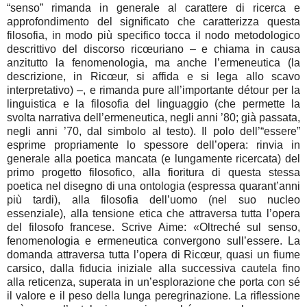
“senso” rimanda in generale al carattere di ricerca e
approfondimento del significato che caratterizza questa
filosofia, in modo più specifico tocca il nodo metodologico
descrittivo del discorso ricœuriano – e chiama in causa
anzitutto la fenomenologia, ma anche l’ermeneutica (la
descrizione, in Ricœur, si affida e si lega allo scavo
interpretativo) –, e rimanda pure all’importante détour per la
linguistica e la filosofia del linguaggio (che permette la
svolta narrativa dell’ermeneutica, negli anni ’80; già passata,
negli anni ’70, dal simbolo al testo). Il polo dell’“essere”
esprime propriamente lo spessore dell’opera: rinvia in
generale alla poetica mancata (e lungamente ricercata) del
primo progetto filosofico, alla fioritura di questa stessa
poetica nel disegno di una ontologia (espressa quarant’anni
più tardi), alla filosofia dell’uomo (nel suo nucleo
essenziale), alla tensione etica che attraversa tutta l’opera
del filosofo francese. Scrive Aime: «Oltreché sul senso,
fenomenologia e ermeneutica convergono sull’essere. La
domanda attraversa tutta l’opera di Ricœur, quasi un fiume
carsico, dalla fiducia iniziale alla successiva cautela fino
alla reticenza, superata in un’esplorazione che porta con sé
il valore e il peso della lunga peregrinazione. La riflessione