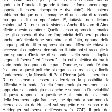
goduto in Francia di grande fortuna; e forse ancora oggi
aspetta di essere riscoperto e rivalutato]). Nell’insieme
abbiamo dunque non l’immagine di una sorta di rapsodia
ma quella di una «polifonia». E, tuttavia, non diciamo
«sinfonia»! Ricœur non fa sistema. Anche il lavoro di Aime
riflette questo carattere. Quello stesso approccio tematico
che gli consente di rivelare l’organicità dell’opera, produce
anche un’articolazione smembrata: di fatto, ognuna delle
cinque parti del libro rappresenta una differente chiave di
accesso al complesso ricœuriano. Il tutto poi si raccoglie in
uno sguardo d’insieme di secondo livello sotto il duplice
segno di “senso” ed “essere” – la cui dialettica ritorna in
vario modo in ognuna delle parti. Dunque, secondo l’Autore
è attorno a questi poli che si organizza e realizza, a livello
fondamentale, la filosofia di Paul Ricœur («Nell’itinerario di
Ricœur, senso e essere evidenziano la possibilità, la
difficoltà e la modalità della fenomenologia ermeneutica di
approdare all’ontologia ma anche e sopratutto l’inevitabilità
di questo rapporto. La questione è al centro della vicenda
della fenomenologia francese, che riprende a suo modo la
ricerca avviata da Husserl sul soggetto e sul senso e da
Heidegger sul senso dell’essere» [p. 774]). Il polo del