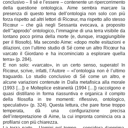
conclusivo – Il sé e l’essere – contenente un ripercorrimento
della questione ontologica. Aime sembra marcare la
presenza di questo tema dell’ontologia non solo con più
forza rispetto ad altri lettori di Ricœur, ma rispetto allo stesso
Ricœur – che già negli Sessanta evocava, a proposito
dell’”approdo” ontologico, l’immagine di una terra visibile da
lontano poco prima della morte (e, dunque, irraggiungibile
per il filosofo). Ma secondo Aime: «dopo molte esitazioni e
dilazioni, con l’ultimo studio di Sé come un altro Ricœur ha
varcato il Giordano e ha incominciato a esplorare quella
terra» (p. 284).
E non solo: «varcato», in un certo senso, superato! In
Ricœur, scrive, infatti, l’Autore – «l’ontologia non è l’ultimo
traguardo. Lo studio conclusivo di Sé come un altro, e
alcune variazioni contenute in Dalla metafisica alla morale
(1993 […]) e Molteplice estraneità (1994 […]) raccolgono e
quasi distillano in forma riassuntiva e organica il compito
della filosofia in tre momenti: riflessivo, ontologico,
speculativo» (p. 324). Questa lettura, che pare forse troppo
temperata, dà una configurazione precisa
dell’interpretazione di Aime, la cui impronta comincia ora a
profilarsi con più chiarezza.
La terza parte – Uomini nel tempo – considera dapprima,