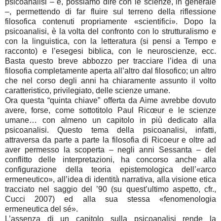
psicoanalisi – e, possiamo dire con le scienze, in generale
–, permettendo di far fluire sul terreno della riflessione
filosofica contenuti propriamente «scientifici». Dopo la
psicoanalisi, è la volta del confronto con lo strutturalismo e
con la linguistica, con la letteratura (si pensi a Tempo e
racconto) e l’esegesi biblica, con le neuroscienze, ecc.
Basta questo breve abbozzo per tracciare l’idea di una
filosofia completamente aperta all’altro dal filosofico; un altro
che nel corso degli anni ha chiaramente assunto il volto
caratteristico, privilegiato, delle scienze umane.
Ora questa “quinta chiave” offerta da Aime avrebbe dovuto
avere, forse, come sottotitolo Paul Ricœur e le scienze
umane… con almeno un capitolo in più dedicato alla
psicoanalisi. Questo tema della psicoanalisi, infatti,
attraversa da parte a parte la filosofia di Ricoeur e oltre ad
aver permesso la scoperta – negli anni Sessanta – del
conflitto delle interpretazioni, ha concorso anche alla
configurazione della teoria epistemologica dell’«arco
ermeneutico», all’idea di identità narrativa, alla visione etica
tracciato nel saggio del ’90 (su quest’ultimo aspetto, cfr.,
Cucci 2007) ed alla sua stessa «fenomenologia
ermeneutica del sé».
L’assenza di un capitolo sulla psicoanalisi rende la