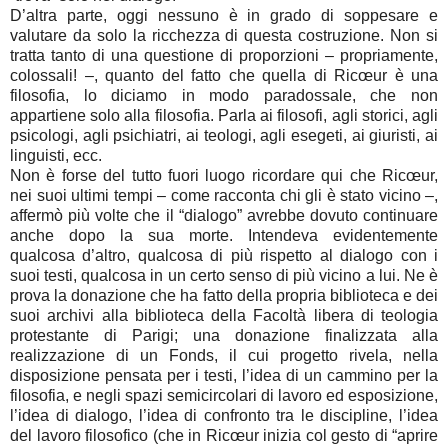
D’altra parte, oggi nessuno è in grado di soppesare e
valutare da solo la ricchezza di questa costruzione. Non si
tratta tanto di una questione di proporzioni – propriamente,
colossali! –, quanto del fatto che quella di Ricœur è una
filosofia, lo diciamo in modo paradossale, che non
appartiene solo alla filosofia. Parla ai filosofi, agli storici, agli
psicologi, agli psichiatri, ai teologi, agli esegeti, ai giuristi, ai
linguisti, ecc.
Non è forse del tutto fuori luogo ricordare qui che Ricœur,
nei suoi ultimi tempi – come racconta chi gli è stato vicino –,
affermò più volte che il “dialogo” avrebbe dovuto continuare
anche dopo la sua morte. Intendeva evidentemente
qualcosa d’altro, qualcosa di più rispetto al dialogo con i
suoi testi, qualcosa in un certo senso di più vicino a lui. Ne è
prova la donazione che ha fatto della propria biblioteca e dei
suoi archivi alla biblioteca della Facoltà libera di teologia
protestante di Parigi; una donazione finalizzata alla
realizzazione di un Fonds, il cui progetto rivela, nella
disposizione pensata per i testi, l’idea di un cammino per la
filosofia, e negli spazi semicircolari di lavoro ed esposizione,
l’idea di dialogo, l’idea di confronto tra le discipline, l’idea
del lavoro filosofico (che in Ricœur inizia col gesto di “aprire