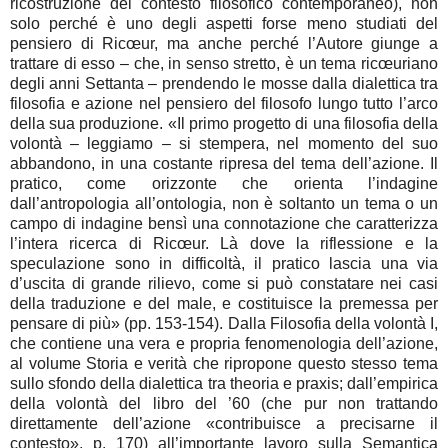
ricostruzione del contesto filosofico contemporaneo), non
solo perché è uno degli aspetti forse meno studiati del
pensiero di Ricœur, ma anche perché l’Autore giunge a
trattare di esso – che, in senso stretto, è un tema ricœuriano
degli anni Settanta – prendendo le mosse dalla dialettica tra
filosofia e azione nel pensiero del filosofo lungo tutto l’arco
della sua produzione. «Il primo progetto di una filosofia della
volontà – leggiamo – si stempera, nel momento del suo
abbandono, in una costante ripresa del tema dell’azione. Il
pratico, come orizzonte che orienta l’indagine
dall’antropologia all’ontologia, non è soltanto un tema o un
campo di indagine bensì una connotazione che caratterizza
l’intera ricerca di Ricœur. Là dove la riflessione e la
speculazione sono in difficoltà, il pratico lascia una via
d’uscita di grande rilievo, come si può constatare nei casi
della traduzione e del male, e costituisce la premessa per
pensare di più» (pp. 153-154). Dalla Filosofia della volontà I,
che contiene una vera e propria fenomenologia dell’azione,
al volume Storia e verità che ripropone questo stesso tema
sullo sfondo della dialettica tra theoria e praxis; dall’empirica
della volontà del libro del ’60 (che pur non trattando
direttamente dell’azione «contribuisce a precisarne il
contesto», p. 170) all’importante lavoro sulla Semantica