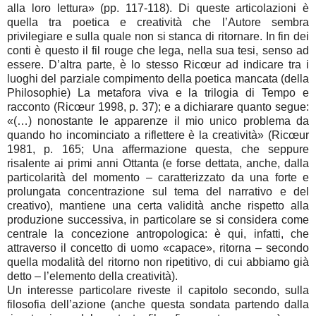
alla loro lettura» (pp. 117-118). Di queste articolazioni è
quella tra poetica e creatività che l’Autore sembra
privilegiare e sulla quale non si stanca di ritornare. In fin dei
conti è questo il fil rouge che lega, nella sua tesi, senso ad
essere. D’altra parte, è lo stesso Ricœur ad indicare tra i
luoghi del parziale compimento della poetica mancata (della
Philosophie) La metafora viva e la trilogia di Tempo e
racconto (Ricœur 1998, p. 37); e a dichiarare quanto segue:
«(…) nonostante le apparenze il mio unico problema da
quando ho incominciato a riflettere è la creatività» (Ricœur
1981, p. 165; Una affermazione questa, che seppure
risalente ai primi anni Ottanta (e forse dettata, anche, dalla
particolarità del momento – caratterizzato da una forte e
prolungata concentrazione sul tema del narrativo e del
creativo), mantiene una certa validità anche rispetto alla
produzione successiva, in particolare se si considera come
centrale la concezione antropologica: è qui, infatti, che
attraverso il concetto di uomo «capace», ritorna – secondo
quella modalità del ritorno non ripetitivo, di cui abbiamo già
detto – l’elemento della creatività).
Un interesse particolare riveste il capitolo secondo, sulla
filosofia dell’azione (anche questa sondata partendo dalla