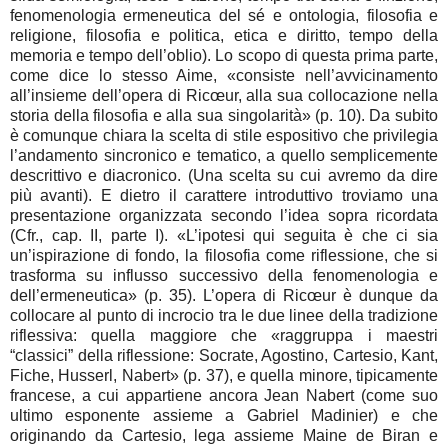
fenomenologia ermeneutica del sé e ontologia, filosofia e
religione, filosofia e politica, etica e diritto, tempo della
memoria e tempo dell’oblio). Lo scopo di questa prima parte,
come dice lo stesso Aime, «consiste nell’avvicinamento
all’insieme dell’opera di Ricœur, alla sua collocazione nella
storia della filosofia e alla sua singolarità» (p. 10). Da subito
è comunque chiara la scelta di stile espositivo che privilegia
l’andamento sincronico e tematico, a quello semplicemente
descrittivo e diacronico. (Una scelta su cui avremo da dire
più avanti). E dietro il carattere introduttivo troviamo una
presentazione organizzata secondo l’idea sopra ricordata
(Cfr., cap. II, parte I). «L’ipotesi qui seguita è che ci sia
un’ispirazione di fondo, la filosofia come riflessione, che si
trasforma su influsso successivo della fenomenologia e
dell’ermeneutica» (p. 35). L’opera di Ricœur è dunque da
collocare al punto di incrocio tra le due linee della tradizione
riflessiva: quella maggiore che «raggruppa i maestri
“classici” della riflessione: Socrate, Agostino, Cartesio, Kant,
Fiche, Husserl, Nabert» (p. 37), e quella minore, tipicamente
francese, a cui appartiene ancora Jean Nabert (come suo
ultimo esponente assieme a Gabriel Madinier) e che
originando da Cartesio, lega assieme Maine de Biran e