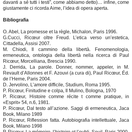
davanti a sé tutti i testi”, come abbiamo detto)… infine, come
giustamente ci ricorda Aime, l’idea di opera aperta.
Bibliografia
O. Abel, La promesse et la règle, Michalon, Paris 1996.
G.Cucci, Ricœur oltre Freud. L’etica verso un’estetica,
Cittadella, Assisi 2007.
M. Chiodi, Il cammino della libertà. Fenomenologia,
ermeneutica, ontologia della libertà nella ricerca di Paul
Ricœur, Morcelliana, Brescia 1990.
J. Derrida, La parole. Donner, nommer, appeler, in M.
Revault d’Allonnes et F. Azouvi (a cura di), Paul Ricœur, Éd.
de l’Herne, Paris 2004.
D. Jervolino, L’amore difficile, Studium, Roma 1995.
P. Ricœur, Finitudine e colpa, Il Mulino, Bologna, 1970
P. Ricœur, Histoire comme récite t comme pratique, in
«Esprit» 54, n.6, 1981.
P. Ricœur, Dal testo all’azione. Saggi di ermeneutica, Jaca
Book, Milano 1989
P. Ricœur, Riflession fatta. Autobiografia intellettuale, Jaca
Book, Milano 1998
P. Ricœur, La mémoire, l’histoire et l’oubli, Seuil, Paris 2000.