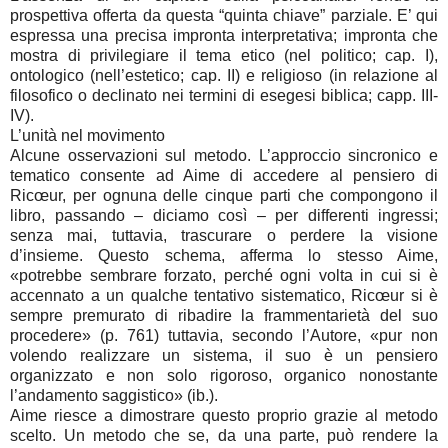
prospettiva offerta da questa “quinta chiave” parziale. E’ qui
espressa una precisa impronta interpretativa; impronta che
mostra di privilegiare il tema etico (nel politico; cap. I),
ontologico (nell’estetico; cap. II) e religioso (in relazione al
filosofico o declinato nei termini di esegesi biblica; capp. III-
IV).
L’unità nel movimento
Alcune osservazioni sul metodo. L’approccio sincronico e
tematico consente ad Aime di accedere al pensiero di
Ricœur, per ognuna delle cinque parti che compongono il
libro, passando – diciamo così – per differenti ingressi;
senza mai, tuttavia, trascurare o perdere la visione
d’insieme. Questo schema, afferma lo stesso Aime,
«potrebbe sembrare forzato, perché ogni volta in cui si è
accennato a un qualche tentativo sistematico, Ricœur si è
sempre premurato di ribadire la frammentarietà del suo
procedere» (p. 761) tuttavia, secondo l’Autore, «pur non
volendo realizzare un sistema, il suo è un pensiero
organizzato e non solo rigoroso, organico nonostante
l’andamento saggistico» (ib.).
Aime riesce a dimostrare questo proprio grazie al metodo
scelto. Un metodo che se, da una parte, può rendere la