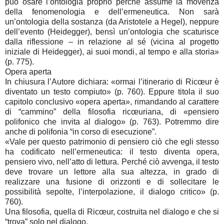
può osare l’ontologia proprio perché assume la movenza
della fenomenologia e dell’ermeneutica. Non sarà
un’ontologia della sostanza (da Aristotele a Hegel), neppure
dell’evento (Heidegger), bensì un’ontologia che scaturisce
dalla riflessione – in relazione al sé (vicina al progetto
iniziale di Heidegger), ai suoi mondi, al tempo e alla storia»
(p. 775).
Opera aperta
In chiusura l’Autore dichiara: «ormai l’itinerario di Ricœur è
diventato un testo compiuto» (p. 760). Eppure titola il suo
capitolo conclusivo «opera aperta», rimandando al carattere
di “cammino” della filosofia ricœuriana, di «pensiero
polifonico che invita al dialogo» (p. 763). Potremmo dire
anche di polifonia “in corso di esecuzione”.
«Vale per questo patrimonio di pensiero ciò che egli stesso
ha codificato nell’ermeneutica: il testo diventa opera,
pensiero vivo, nell’atto di lettura. Perché ciò avvenga, il testo
deve trovare un lettore alla sua altezza, in grado di
realizzare una fusione di orizzonti e di sollecitare le
possibilità sepolte, l’interpolazione, il dialogo critico» (p.
760).
Una filosofia, quella di Ricœur, costruita nel dialogo e che si
“trova” solo nel dialogo.