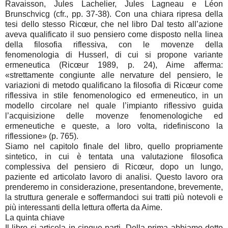
Ravaisson, Jules Lachelier, Jules Lagneau e Léon
Brunschvicg (cfr., pp. 37-38). Con una chiara ripresa della
tesi dello stesso Ricœur, che nel libro Dal testo all’azione
aveva qualificato il suo pensiero come disposto nella linea
della filosofia riflessiva, con le movenze della
fenomenologia di Husserl, di cui si propone variante
ermeneutica (Ricœur 1989, p. 24), Aime afferma:
«strettamente congiunte alle nervature del pensiero, le
variazioni di metodo qualificano la filosofia di Ricœur come
riflessiva in stile fenomenologico ed ermeneutico, in un
modello circolare nel quale l’impianto riflessivo guida
l’acquisizione delle movenze fenomenologiche ed
ermeneutiche e queste, a loro volta, ridefiniscono la
riflessione» (p. 765).
Siamo nel capitolo finale del libro, quello propriamente
sintetico, in cui è tentata una valutazione filosofica
complessiva del pensiero di Ricœur, dopo un lungo,
paziente ed articolato lavoro di analisi. Questo lavoro ora
prenderemo in considerazione, presentandone, brevemente,
la struttura generale e soffermandoci sui tratti più notevoli e
più interessanti della lettura offerta da Aime.
La quinta chiave
Il libro si articola in cinque parti. Della prima abbiamo detto