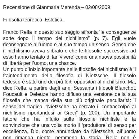
Recensione di Gianmaria Merenda – 02/08/2009
Filosofia teoretica, Estetica
Franco Rella in questo suo saggio affronta “le conseguenze
sorte dopo il tempo del nichilismo” (p. 7). Egli vuole
riconsegnare all’uomo e al suo tempo un senso. Senso che
il nichilismo aveva sfibrato e che le filosofie successive ad
esso hanno tentato di far ‘vivere’ come una nuova possibilità
di libertà per l’uomo, una chance.
Un punto d’inizio importante nelle filosofie del nichilismo è il
fraintendimento della filosofia di Nietzsche. Il filosofo
tedesco è stato uno dei più forti oppositori al nichilismo. Ma,
dice Rella, a partire dagli anni Sessanta i filosofi Blanchot,
Foucault e Deleuze hanno diffuso una versione della sua
filosofia che manca della sua più originale peculiarità: il
senso del tragico. “Nietzsche ha cercato il contraccolpo al
nichilismo riportandosi ai Greci” (p. 200). Un importante
fattore che ha influito sulle filosofie nichiliste è la
convinzione che una volta morto il ‘produttore’ di senso per
eccellenza, Dio, come annunciato da Nietzsche, all’uomo
non rimanga niente, nemmeno la storia. Rella non è