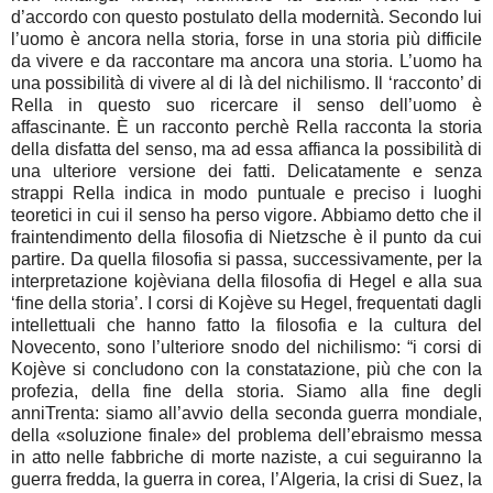
d’accordo con questo postulato della modernità. Secondo lui
l’uomo è ancora nella storia, forse in una storia più difficile
da vivere e da raccontare ma ancora una storia. L’uomo ha
una possibilità di vivere al di là del nichilismo. Il ‘racconto’ di
Rella in questo suo ricercare il senso dell’uomo è
affascinante. È un racconto perchè Rella racconta la storia
della disfatta del senso, ma ad essa affianca la possibilità di
una ulteriore versione dei fatti. Delicatamente e senza
strappi Rella indica in modo puntuale e preciso i luoghi
teoretici in cui il senso ha perso vigore. Abbiamo detto che il
fraintendimento della filosofia di Nietzsche è il punto da cui
partire. Da quella filosofia si passa, successivamente, per la
interpretazione kojèviana della filosofia di Hegel e alla sua
‘fine della storia’. I corsi di Kojève su Hegel, frequentati dagli
intellettuali che hanno fatto la filosofia e la cultura del
Novecento, sono l’ulteriore snodo del nichilismo: “i corsi di
Kojève si concludono con la constatazione, più che con la
profezia, della fine della storia. Siamo alla fine degli
anniTrenta: siamo all’avvio della seconda guerra mondiale,
della «soluzione finale» del problema dell’ebraismo messa
in atto nelle fabbriche di morte naziste, a cui seguiranno la
guerra fredda, la guerra in corea, l’Algeria, la crisi di Suez, la