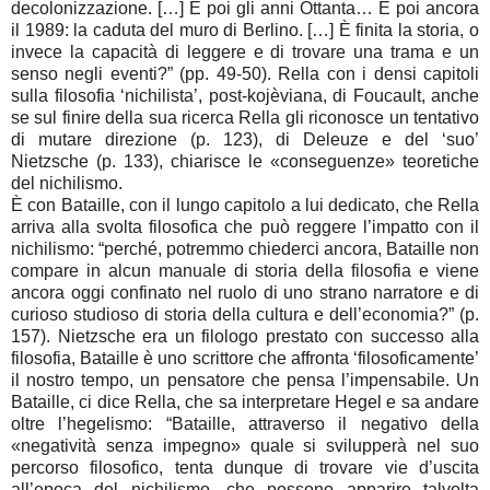
decolonizzazione. […] E poi gli anni Ottanta… E poi ancora
il 1989: la caduta del muro di Berlino. […] È finita la storia, o
invece la capacità di leggere e di trovare una trama e un
senso negli eventi?” (pp. 49-50). Rella con i densi capitoli
sulla filosofia ‘nichilista’, post-kojèviana, di Foucault, anche
se sul finire della sua ricerca Rella gli riconosce un tentativo
di mutare direzione (p. 123), di Deleuze e del ‘suo’
Nietzsche (p. 133), chiarisce le «conseguenze» teoretiche
del nichilismo.
È con Bataille, con il lungo capitolo a lui dedicato, che Rella
arriva alla svolta filosofica che può reggere l’impatto con il
nichilismo: “perché, potremmo chiederci ancora, Bataille non
compare in alcun manuale di storia della filosofia e viene
ancora oggi confinato nel ruolo di uno strano narratore e di
curioso studioso di storia della cultura e dell’economia?” (p.
157). Nietzsche era un filologo prestato con successo alla
filosofia, Bataille è uno scrittore che affronta ‘filosoficamente’
il nostro tempo, un pensatore che pensa l’impensabile. Un
Bataille, ci dice Rella, che sa interpretare Hegel e sa andare
oltre l’hegelismo: “Bataille, attraverso il negativo della
«negatività senza impegno» quale si svilupperà nel suo
percorso filosofico, tenta dunque di trovare vie d’uscita
all’epoca del nichilismo, che possono apparire talvolta