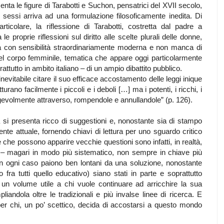
nta le figure di Tarabotti e Suchon, pensatrici del XVII secolo,
ei sessi arriva ad una formulazione filosoficamente inedita. Di
articolare, la riflessione di Tarabotti, costretta dal padre a
le proprie riflessioni sul diritto alle scelte plurali delle donne,
ana con sensibilità straordinariamente moderna e non manca di
el corpo femminile, tematica che appare oggi particolarmente
ttutto in ambito italiano – di un ampio dibattito pubblico.
evitabile citare il suo efficace accostamento delle leggi inique
urano facilmente i piccoli e i deboli […] ma i potenti, i ricchi, i
no agevolmente attraverso, rompendole e annullandole” (p. 126).
a si presenta ricco di suggestioni e, nonostante sia di stampo
ente attuale, fornendo chiavi di lettura per uno sguardo critico
che possono apparire vecchie questioni sono infatti, in realtà,
– magari in modo più sistematico, non sempre in chiave più
e in ogni caso paiono ben lontani da una soluzione, nonostante
fra tutti quello educativo) siano stati in parte e soprattutto
 un volume utile a chi vuole continuare ad arricchire la sua
andola oltre le tradizionali e più invalse linee di ricerca. E
er chi, un po’ scettico, decida di accostarsi a questo mondo