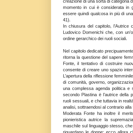
creazione di una sorta di categoria 
momento in cui è considerata in gr
essere quindi qualcosa in più di u
41).
In chiusura del capitolo, l’Autrice
Ludovico Domenichi che, con un’origi
ordine gerarchico dei ruoli sociali.
Nel capitolo dedicato precipuamente 
ritorna la questione del sapere femmi
Fonte, il tentativo di costruire nu
consente di creare uno spazio inter
L’apertura della riflessione femminil
di comunità, governo, organizzazion
una complessa agenda politica e s
secondo Plastina è l’autrice della
ruoli sessuali, e che tuttavia in realt
analisi, sottraendosi al contrario all
Moderata Fonte ha inoltre il merito 
pionieristica autrice la supremaz
maschile sul linguaggio stesso, che
riguardano le donne; ecco allora ch