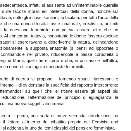
 settecentesca, infatti, si assistette ad un’interminabile querelle
ulle facoltà morali ed intellettuali della donna, nonché sul
via, sotto gli influssi kantiani, fu tacitata: per tutto l’arco della
e che una donna filosofa fosse innaturale, irrealistica, ai limiti
nza la questione femminile non poteva essere altro che un
o. Al contempo, tuttavia, nonostante le donne fossero escluse
ensatori si esercitavano a descriverne la natura, delineandone
nuziosamente la supposta anatomia (si pensi ad Ippocrate o
 confinandole nel privato, riducendole a bassa corporeità o
ergine Maria: quel che è certo è che, in un caso e nell’altro,
ro in concreti vantaggi o conquiste femminili.
nerario di ricerca si propone – fornendo spunti interessanti e
dimento – di evidenziare la specificità del rapporto intercorrente
fermandosi su quelli che lei ritiene essere gli aspetti più
 l’educazione, l’affermazione del principio di eguaglianza, la
sta di una nuova soggettività umana.
li; mentre il primo, una sorta di breve seconda introduzione, ha
 il lettore all’interno del dibattito proprio dei Feminist and
si addentra in uno dei temi classici del pensiero femminista –