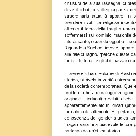
chiusura della sua rassegna, ci prese
dove il dibattito sull’eguaglianza d
straordinaria attualità appare, in p
prendere i voti. La religiosa incentra 
affronta il tema della fragilità um
soffermarsi sul dominio maschile d
interessante, essendo oggetto – sopra
Riguardo a Suchon, invece, appare in
alle tele di ragno, “perché queste catt
forti e i fortunati e gli abili passa
Il breve e chiaro volume di Plastin
storico, si rivela in verità estremam
della società contemporanea. Quelle 
problemi che ancora oggi vengono 
originale – indagati o celati, e ch
apparentemente alcuni divari (primo 
formalmente attenuati. È, pertanto,
conoscenza dei gender studies ampli
magari sarà una piacevole lettura p
partendo da un’ottica storica.