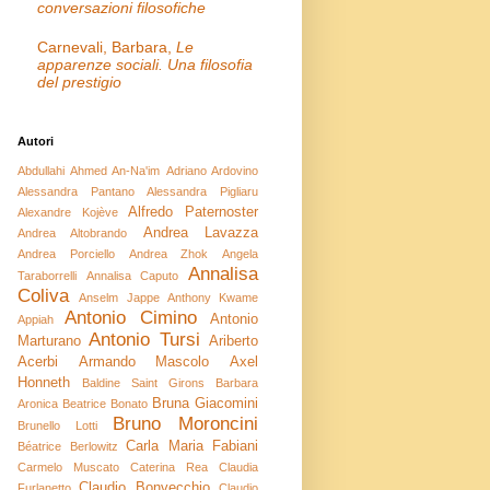
conversazioni filosofiche
Carnevali, Barbara,
Le
apparenze sociali. Una filosofia
del prestigio
Autori
Abdullahi Ahmed An-Na'im
Adriano Ardovino
Alessandra Pantano
Alessandra Pigliaru
Alfredo Paternoster
Alexandre Kojève
Andrea Lavazza
Andrea Altobrando
Andrea Porciello
Andrea Zhok
Angela
Annalisa
Taraborrelli
Annalisa Caputo
Coliva
Anselm Jappe
Anthony Kwame
Antonio Cimino
Antonio
Appiah
Antonio Tursi
Marturano
Ariberto
Acerbi
Armando Mascolo
Axel
Honneth
Baldine Saint Girons
Barbara
Bruna Giacomini
Aronica
Beatrice Bonato
Bruno Moroncini
Brunello Lotti
Carla Maria Fabiani
Béatrice Berlowitz
Carmelo Muscato
Caterina Rea
Claudia
Claudio Bonvecchio
Furlanetto
Claudio