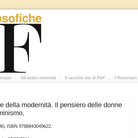
ensori
Gli autori recensiti
Il vecchio sito di ReF
I Recensori
e della modernità. Il pensiero delle donne
uminismo,
4,40, ISBN 9788843049622.