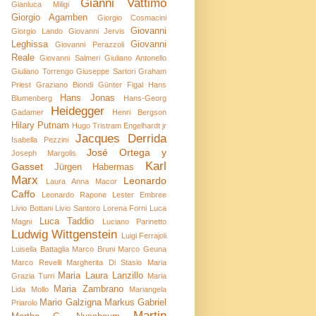
Gianni Vattimo
Gianluca Miligi
Giorgio Agamben
Giorgio Cosmacini
Giovanni
Giorgio Lando
Giovanni Jervis
Leghissa
Giovanni
Giovanni Perazzoli
Reale
Giovanni Salmeri
Giuliano Antonello
Giuliano Torrengo
Giuseppe Sartori
Graham
Priest
Graziano Biondi
Günter Figal
Hans
Hans Jonas
Blumenberg
Hans-Georg
Heidegger
Gadamer
Henri Bergson
Hilary Putnam
Hugo Tristram Engelhardt jr
Jacques Derrida
Isabella Pezzini
José Ortega y
Joseph Margolis
Karl
Gasset
Jürgen Habermas
Marx
Leonardo
Laura Anna Macor
Caffo
Leonardo Rapone
Lester Embree
Livio Bottani
Livio Santoro
Lorena Forni
Luca
Luca Taddio
Magni
Luciano Parinetto
Ludwig Wittgenstein
Luigi Ferrajoli
Luisella Battaglia
Marco Bruni
Marco Geuna
Marco Revelli
Margherita Di Stasio
Maria
Maria Laura Lanzillo
Grazia Turri
Maria
Maria Zambrano
Lida Mollo
Mariangela
Mario Galzigna
Markus Gabriel
Priarolo
Martin