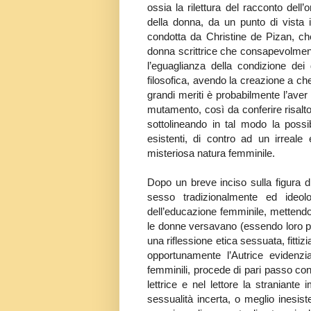
ossia la rilettura del racconto del
della donna, da un punto di vista in
condotta da Christine de Pizan, ch
donna scrittrice che consapevolment
l’eguaglianza della condizione de
filosofica, avendo la creazione a ch
grandi meriti è probabilmente l’aver 
mutamento, così da conferire risalto
sottolineando in tal modo la possib
esistenti, di contro ad un irreal
misteriosa natura femminile.
Dopo un breve inciso sulla figura d
sesso tradizionalmente ed ideolo
dell’educazione femminile, mettendo 
le donne versavano (essendo loro pre
una riflessione etica sessuata, fitti
opportunamente l’Autrice evidenzi
femminili, procede di pari passo con
lettrice e nel lettore la straniante
sessualità incerta, o meglio inesist