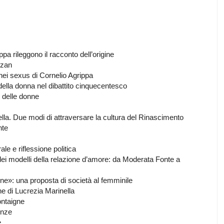
pa rileggono il racconto dell’origine
izan
inei sexus di Cornelio Agrippa
della donna nel dibattito cinquecentesco
 delle donne
la. Due modi di attraversare la cultura del Rinascimento
nte
ale e riflessione politica
 dei modelli della relazione d’amore: da Moderata Fonte a
ne»: una proposta di società al femminile
ne di Lucrezia Marinella
ontaigne
enze
e