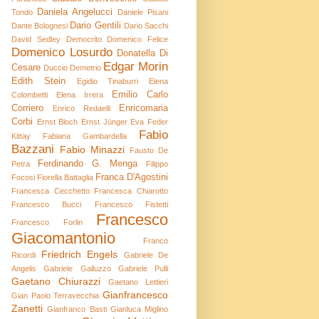
Daniela Angelucci
Tondo
Daniele Pisani
Dario Gentili
Dante Bolognesi
Dario Sacchi
David Sedley
Democrito
Domenico Felice
Domenico Losurdo
Donatella Di
Edgar Morin
Cesare
Duccio Demetrio
Edith Stein
Egidio Tinaburri
Elena
Emilio Carlo
Colombetti
Elena Irrera
Corriero
Enricomaria
Enrico Redaelli
Corbi
Ernst Bloch
Ernst Jünger
Eva Feder
Fabio
Kittay
Fabiana Gambardella
Bazzani
Fabio Minazzi
Fausto De
Ferdinando G. Menga
Petra
Filippo
Franca D'Agostini
Focosi
Fiorella Battaglia
Francesca Cecchetto
Francesca Chiarotto
Francesco Bucci
Francesco Fistetti
Francesco
Francesco Forlin
Giacomantonio
Franco
Friedrich Engels
Ricordi
Gabriele De
Angelis
Gabriele Galluzzo
Gabriele Pulli
Gaetano Chiurazzi
Gaetano Lettieri
Gianfrancesco
Gian Paolo Terravecchia
Zanetti
Gianfranco Basti
Gianluca Miglino