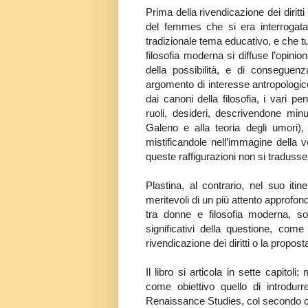
Prima della rivendicazione dei diritti
del femmes che si era interrogata s
tradizionale tema educativo, e che tutta
filosofia moderna si diffuse l’opinion
della possibilità, e di consegue
argomento di interesse antropologic
dai canoni della filosofia, i vari p
ruoli, desideri, descrivendone mi
Galeno e alla teoria degli umori),
mistificandole nell’immagine della v
queste raffigurazioni non si tradusse
Plastina, al contrario, nel suo iti
meritevoli di un più attento approfon
tra donne e filosofia moderna, sof
significativi della questione, come
rivendicazione dei diritti o la propo
Il libro si articola in sette capito
come obiettivo quello di introdurre
Renaissance Studies, col secondo ci 