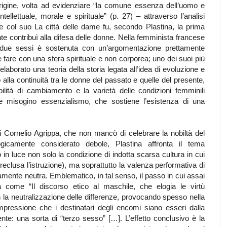
l’origine, volta ad evidenziare “la comune essenza dell’uomo e
tellettuale, morale e spirituale” (p. 27) – attraverso l’analisi
e col suo La città delle dame fu, secondo Plastina, la prima
e contribuì alla difesa delle donne. Nella femminista francese
i due sessi è sostenuta con un’argomentazione prettamente
e fare con una sfera spirituale e non corporea; uno dei suoi più
elaborato una teoria della storia legata all’idea di evoluzione e
 alla continuità tra le donne del passato e quelle del presente,
ilità di cambiamento e la varietà delle condizioni femminili
e e misogino essenzialismo, che sostiene l’esistenza di una
i Cornelio Agrippa, che non mancò di celebrare la nobiltà del
gicamente considerato debole, Plastina affronta il tema
in luce non solo la condizione di indotta scarsa cultura in cui
clusa l’istruzione), ma soprattutto la valenza performativa di
ziamente neutra. Emblematico, in tal senso, il passo in cui assai
a come “Il discorso etico al maschile, che elogia le virtù
 la neutralizzazione delle differenze, provocando spesso nella
 impressione che i destinatari degli encomi siano esseri dalla
ente: una sorta di “terzo sesso” […]. L’effetto conclusivo è la