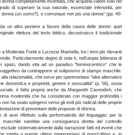
di donna completamente inventata, che acquista valore solo nel
ado di superare la sua naturale, essenziale inferiorità, per
na donna (un uomo?), o comunque non più una donna” (pp. 40-
 cita un altro pioniere a favore della causa delle donne: quel
nale rilettura del testo biblico, decostruisce il tradizionale
a Moderata Fonte e Lucrezia Marinella, tra i temi più rilevanti
nile. Particolarmente degno di nota è, nell’utopia letteraria di
ovi spazi, dando vita ad un paradiso “feminocentrico” che le
soggettivo da contrapporre al solipsismo di stampo maschile.
e alla relazionalità, che serve per sperimentare “idee alternative
e domestica e proprietà, genere e sessualità” (p. 56), ossia
ociale, è fatta propria anche da Margareth Cavendish, che
 prima modernità che ha considerato con maggior profondità i
à non ha osato spingersi verso gli esiti più radicali delle proprie
a tentazione di presentare delle proposte di riforma.
di aver riflettuto sulla performatività del linguaggio: per la
ia maschile sarebbe una conseguenza diretta del controllo
 esclude sistematicamente dalla narrazione fatti ed eventi che
e spetta a queste ultime riappropriarsi di quest’ultimo e, in