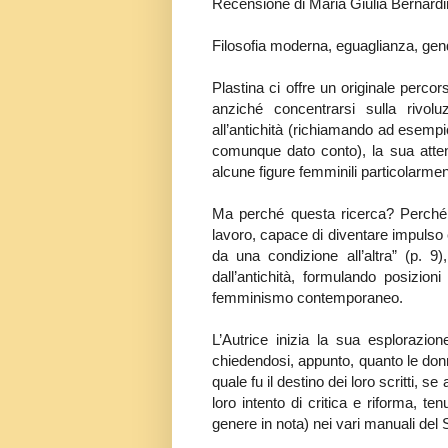
Recensione di Maria Giulia Bernardi
Filosofia moderna, eguaglianza, gen
Plastina ci offre un originale perco
anziché concentrarsi sulla rivolu
all’antichità (richiamando ad esempi
comunque dato conto), la sua attenz
alcune figure femminili particolarment
Ma perché questa ricerca? Perché c
lavoro, capace di diventare impulso
da una condizione all’altra” (p. 
dall’antichità, formulando posizio
femminismo contemporaneo.
L’Autrice inizia la sua esplorazio
chiedendosi, appunto, quanto le donn
quale fu il destino dei loro scritti, s
loro intento di critica e riforma, t
genere in nota) nei vari manuali del 