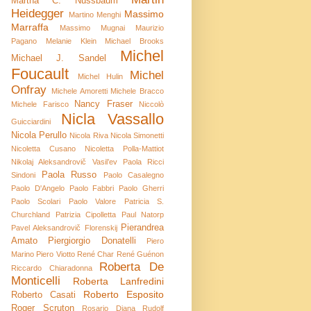
Martha C. Nussbaum
Heidegger
Massimo
Martino Menghi
Marraffa
Massimo Mugnai
Maurizio
Pagano
Melanie Klein
Michael Brooks
Michel
Michael J. Sandel
Foucault
Michel
Michel Hulin
Onfray
Michele Amoretti
Michele Bracco
Nancy Fraser
Michele Farisco
Niccolò
Nicla Vassallo
Guicciardini
Nicola Perullo
Nicola Riva
Nicola Simonetti
Nicoletta Cusano
Nicoletta Polla-Mattiot
Nikolaj Aleksandrovič Vasil’ev
Paola Ricci
Paola Russo
Sindoni
Paolo Casalegno
Paolo D'Angelo
Paolo Fabbri
Paolo Gherri
Paolo Scolari
Paolo Valore
Patricia S.
Churchland
Patrizia Cipolletta
Paul Natorp
Pierandrea
Pavel Aleksandrovič Florenskij
Amato
Piergiorgio Donatelli
Piero
Marino
Piero Viotto
René Char
René Guénon
Roberta De
Riccardo Chiaradonna
Monticelli
Roberta Lanfredini
Roberto Esposito
Roberto Casati
Roger Scruton
Rosario Diana
Rudolf