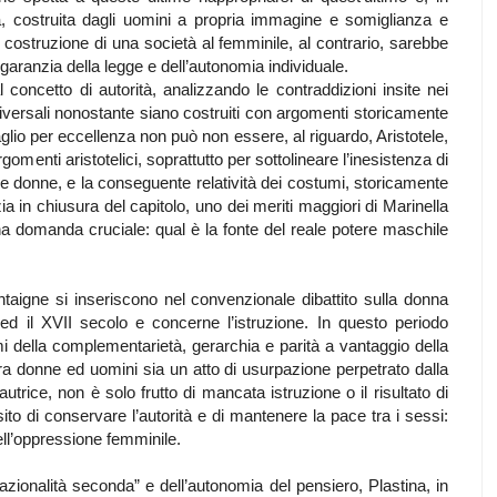
à, costruita dagli uomini a propria immagine e somiglianza e
a costruzione di una società al femminile, al contrario, sarebbe
garanzia della legge e dell’autonomia individuale.
al concetto di autorità, analizzando le contraddizioni insite nei
versali nonostante siano costruiti con argomenti storicamente
aglio per eccellenza non può non essere, al riguardo, Aristotele,
argomenti aristotelici, soprattutto per sottolineare l’inesistenza di
lle donne, e la conseguente relatività dei costumi, storicamente
a in chiusura del capitolo, uno dei meriti maggiori di Marinella
 una domanda cruciale: qual è la fonte del reale potere maschile
igne si inseriscono nel convenzionale dibattito sulla donna
ed il XVII secolo e concerne l’istruzione. In questo periodo
mi della complementarietà, gerarchia e parità a vantaggio della
ra donne ed uomini sia un atto di usurpazione perpetrato dalla
 l’autrice, non è solo frutto di mancata istruzione o il risultato di
to di conservare l’autorità e di mantenere la pace tra i sessi:
ell’oppressione femminile.
razionalità seconda” e dell’autonomia del pensiero, Plastina, in