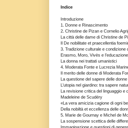
Indice
Introduzione
1. Donne e Rinascimento
2. Christine de Pizan e Cornelio Agrip
La città delle dame di Christine de P
Il De nobilitate et praecellentia foem
3. Tradizione culturale e condizione 
Erasmo, Moro, Vivès e l’educazione
La donna nei trattati umanistici
4. Moderata Fonte e Lucrezia Marinel
Il merito delle donne di Moderata Fo
La questione del sapere delle donne
L’utopia nel giardino: tra sapere natur
La revisione critica del linguaggio e
Madeleine de Scudéry
«La vera amicizia cagione di ogni be
Della nobiltà et eccellenza delle don
5. Marie de Gournay e Michel de M
La sospensione scettica delle differ
Immaginazione e questioni di gener