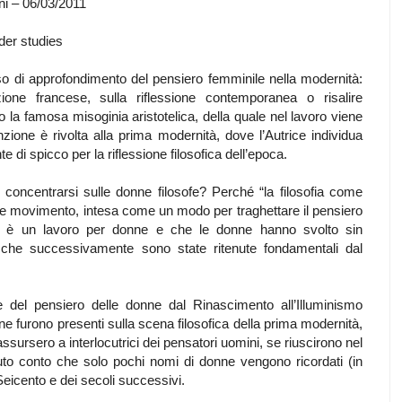
ni – 06/03/2011
der studies
rso di approfondimento del pensiero femminile nella modernità:
zione francese, sulla riflessione contemporanea o risalire
o la famosa misoginia aristotelica, della quale nel lavoro viene
ione è rivolta alla prima modernità, dove l’Autrice individua
e di spicco per la riflessione filosofica dell’epoca.
oncentrarsi sulle donne filosofe? Perché “la filosofia come
 e movimento, intesa come un modo per traghettare il pensiero
9), è un lavoro per donne e che le donne hanno svolto sin
ni che successivamente sono state ritenute fondamentali dal
ne del pensiero delle donne dal Rinascimento all’Illuminismo
e furono presenti sulla scena filosofica della prima modernità,
e assursero a interlocutrici dei pensatori uomini, se riuscirono nel
enuto conto che solo pochi nomi di donne vengono ricordati (in
Seicento e dei secoli successivi.