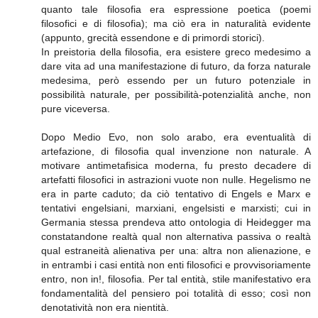
quanto tale filosofia era espressione poetica (poemi
filosofici e di filosofia); ma ciò era in naturalità evidente
(appunto, grecità essendone e di primordi storici).
In preistoria della filosofia, era esistere greco medesimo a
dare vita ad una manifestazione di futuro, da forza naturale
medesima, però essendo per un futuro potenziale in
possibilità naturale, per possibilità-potenzialità anche, non
pure viceversa.
Dopo Medio Evo, non solo arabo, era eventualità di
artefazione, di filosofia qual invenzione non naturale. A
motivare antimetafisica moderna, fu presto decadere di
artefatti filosofici in astrazioni vuote non nulle. Hegelismo ne
era in parte caduto; da ciò tentativo di Engels e Marx e
tentativi engelsiani, marxiani, engelsisti e marxisti; cui in
Germania stessa prendeva atto ontologia di Heidegger ma
constatandone realtà qual non alternativa passiva o realtà
qual estraneità alienativa per una: altra non alienazione, e
in entrambi i casi entità non enti filosofici e provvisoriamente
entro, non in!, filosofia. Per tal entità, stile manifestativo era
fondamentalità del pensiero poi totalità di esso; così non
denotatività non era nientità.