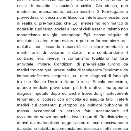
rischi di malattie in società e civiltà. Già stesso, non
medesimo, mancamento, notava possibile S. Kierkegaard e
provvedeva di descrizione filosofica intellettuale esistentiva
di realtà di pre-malattia, che Egli medesimo non mancò di
notare in suoi tempi sociali e luoghi civili esser di teismo non
monoteismo ma già notandone Egli stesso sèguito di
assolutezza atea; e per evitare o per non far compiere pre-
malattia non essendo necessità di limitare mentalità e
menti, anzi di evitarne limitare... ma sembrandone il
contrario, era invece in comunismo totalitario tal forte
antivitale limitare. Condizioni di pre-malattia furono da
medici trovate qual precausalità di famigerata "sindrome da
immunodeficienza acquisita", cui altre diagnosi di fatto già
tra fine Secolo Decimo Nono e inizio Secolo Ventesimo,
quando mediche prevenzioni più forti e attive; ma appunto
diagnosi ripetute dopo ed anche trovando gli antecedenti
fenomeni, di codesti con difficoltà ed esiguità fatti i referti
medici cui contenuti purtroppo da opinioni pubbliche di
massa accantonati o persino fatti accantonare ed
ovviamente senza neanche dovuti riguardi. Tal distrazione,
derivò da materialismo-oggettivismo diffuso massivamente
da sistema totalitario comunista per eccesso di ottimismo su