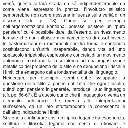
verità, questo si farà strada da sé indipendentemente da
come viene espresso: in pratica, l’involucro stilistico
sembrerebbe non avere nessuna influenza sulla verità di un
discorso (cfr. p. 18). Come se, per esempio
nell’argomentazione kantiana, potesse esistere un “puro
pensiero” cui è possibile dare, dall’esterno, un rivestimento
formale che non influisce minimamente su di esso! Invece,
le trasformazioni e i mutamenti che tra forma e contenuto
costituiscono un’unità inseparabile, dando vita ad uno
spettacolo irripetibile, espressione concreta di un movimento
autonomo, mostrano la crisi interna ad una impostazione
metafisica del problema dello stile e ne denunciano i rischi e
i limiti che emergono dalla fondamentalità del linguaggio.
Heidegger, per esempio, sembrerebbe sviluppare la
questione dello stile a partire dal fatto che ogni filosofia,
quindi ogni pensiero in generale, introduce il suo linguaggio
(cfr. pp. 66-67). È a questo punto che il linguaggio diventa un
elemento ontologico che orienta alle interpretazioni
sull’essere, da un lato strutturandone la conoscenza e
dall’altro indicandone i limiti.
Si viene a configurare così un triplice legame tra esperienza,
scrittura e filosofia, legame che cerca di ritrovare le