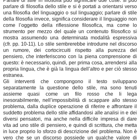
Parlare di stile in filosofia può significare due cose: si può
parlare di filosofia dello stile e si è portati a orientarsi verso
una filosofia del linguaggio o sul linguaggio; parlare di stile
della filosofia invece, significa considerare il linguaggio non
come l’oggetto della riflessione filosofica, ma come lo
strumento per mezzo del quale un contenuto filosofico si
mostra assumendo una determinata modalità espressiva
(cfr. pp. 10-11). Lo stile sembrerebbe introdurre nel discorso
un rumore, dei cortocircuiti rispetto alla purezza del
pensiero, che interferiscono con la piena comprensione di
questo: è necessario, quindi, per prima cosa, arrendersi alla
propria lingua, che è già la lingua dell’altro e per ciò stesso
estranea.
Gli interventi che compongono il testo sviluppano
separatamente la questione dello stile, ma sono tenuti
assieme quasi come un filo rosso che li lega
inesorabilmente, nell’impossibilità di scappare allo stesso
problema, dalla duplice operazione di riferire e affrontare il
suddetto problema dello stile affidandosi alle analisi in e dei
diversi pensatori, ma anche nella difficile impresa di dare
vita ad uno stile di pensiero, e quindi di scrittura, che metta
in luce proprio lo sforzo di descrizione del problema. Non è
vero che se un discorso possiede un qualche valore di