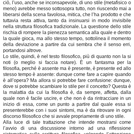
ciò, l’uso, anche se inconsapevole, di uno stile (metafisico o
meno) avrebbe messo sottosopra tutto, non riuscendo mai a
liberarsi della scena favolosa, mitica, che l’ha prodotto e che
tuttavia resta attiva, tanto da insinuarsi in modo invisibile
nella struttura filosofica tradizionale. La questione dello stile
rischia di rompere la pienezza semantica alla quale e dentro
la quale gioca, ma allo stesso tempo, sottolinea il momento
della deviazione a partire da cui sembra che il senso erri,
portandosi altrove.
Lo stile, quindi, è nel testo filosofico, più di quanto non la si
noti (o meglio si faccia notare). È un fantasma per la
filosofia, perché è assente ma è presente, è presente ed allo
stesso tempo è assente: dunque come fare a capire quando
è all’opera? Ma allora si potrebbe fare confusione: dunque,
dove si potrebbe scambiare lo stile per il concetto? Questa è
la malattia da cui la filosofia è, da sempre, affetta, dalla
quale non è facile uscire, e che non è da rintracciare in un
inizio di essa, come un punto a partire dal quale essa si
presenterebbe con i suoi sintomi, ma è da ritrovare in ogni
discorso filosofico che si avvale propriamente di uno stile.
Alla luce di tale trattazione che intende mostrarsi come
l’avvio di una discussione intorno ad una riflessione