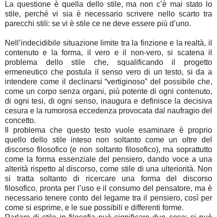
La questione è quella dello stile, ma non c’è mai stato lo
stile, perché vi sia è necessario scrivere nello scarto tra
parecchi stili: se vi è stile ce ne deve essere più d’uno.
Nell’indecidibile situazione limite tra la finzione e la realtà, il
contenuto e la forma, il vero e il non-vero, si scatena il
problema dello stile che, squalificando il progetto
ermeneutico che postula il senso vero di un testo, si da a
intendere come il declinarsi “vertiginoso” del possibile che,
come un corpo senza organi, più potente di ogni contenuto,
di ogni tesi, di ogni senso, inaugura e definisce la decisiva
cesura e la rumorosa eccedenza provocata dal naufragio del
concetto.
Il problema che questo testo vuole esaminare è proprio
quello dello stile inteso non soltanto come un oltre del
discorso filosofico (e non soltanto filosofico), ma soprattutto
come la forma essenziale del pensiero, dando voce a una
alterità rispetto al discorso, come stile di una ulteriorità. Non
si tratta soltanto di ricercare una forma del discorso
filosofico, pronta per l’uso e il consumo del pensatore, ma è
necessario tenere conto del legame tra il pensiero, così per
come si esprime, e le sue possibili e differenti forme.