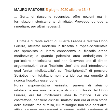
MAURO PASTORE
5 giugno 2020 alle ore 13:46
... Sorta di riassunto recensivo, offre nozioni ma in
formulazioni storicamente dimidiate. Provvedo dunque a
rimediare, per altrui necessità:
...Prima e durante eventi di Guerra Fredda e relativo Dopo
Guerra, ateismo moderno in filosofia europea-occidentale
era sprovvisto di intera conoscenza di filosofia araba
medioevale; e quando polemica atea antireligiosa in
particolare anticristiana, atei non facevano uso di dirette
argomentazioni circa "Intelletto Uno" che essi intendevano
qual 'unica intellettualità', cui "Intellighentia" di pensiero
Sovietico non totalitario non era identica ma oggetto di
ricerca filosofica essendone.
Forza argomentativa leninista, pareva di ateismo
intollerante ma non ne era; e di vuoti culturali del Dopo
Guerra, era tal intolleranza atea la matrice. Per chi
costrèttone, pensiero dicibile "malato" non era di vera storia
della filosofia, ma di falsa, cui falsarighe non solo parzialità,
alfine davvero assommanti a scarsa vitalità prodromo di