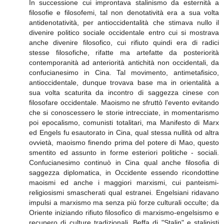
In successione cui improntava stalinismo da esternità a
filosofie e filosofemi, tal non denotatività era a sua volta
antidenotatività, per antioccidentalità che stimava nullo il
divenire politico sociale occidentale entro cui si mostrava
anche divenire filosofico, cui rifiuto quindi era di radici
stesse filosofiche, rifatte ma artefatte da posteriorità
contemporanità ad anteriorità antichità non occidentali, da
confucianesimo in Cina. Tal movimento, antimetafisico,
antioccidentale, dunque trovava base ma in orientalità a
sua volta scaturita da incontro di saggezza cinese con
filosofare occidentale. Maoismo ne sfruttò l'evento evitando
che si conoscessero le storie intrecciate, in momentarismo
poi epocalismo, comunisti totalitari, ma Manifesto di Marx
ed Engels fu esautorato in Cina, qual stessa nullità od altra
ovvietà, maoismo finendo prima del potere di Mao, questo
smentito ed assunto in forme esteriori politiche - sociali.
Confucianesimo continuò in Cina qual anche filosofia di
saggezza diplomatica, in Occidente essendo ricondottine
maoismi ed anche i maggiori marxismi, cui panteismi-
religiosismi smascherati qual estranei. Engelsiani ridavano
impulsi a marxismo ma senza più forze culturali occulte; da
Oriente iniziando rifiuto filosofico di marxismo-engelsismo e
recupero di culture tradizionali. Beffa di "Stalin" e stalinisti