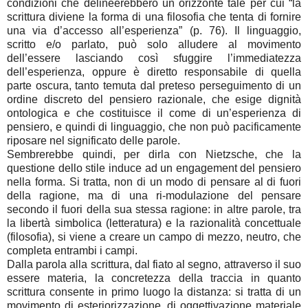
condizioni che delineerebbero un orizzonte tale per cui “la
scrittura diviene la forma di una filosofia che tenta di fornire
una via d’accesso all’esperienza” (p. 76). Il linguaggio,
scritto e/o parlato, può solo alludere al movimento
dell’essere lasciando così sfuggire l’immediatezza
dell’esperienza, oppure è diretto responsabile di quella
parte oscura, tanto temuta dal preteso perseguimento di un
ordine discreto del pensiero razionale, che esige dignità
ontologica e che costituisce il come di un’esperienza di
pensiero, e quindi di linguaggio, che non può pacificamente
riposare nel significato delle parole.
Sembrerebbe quindi, per dirla con Nietzsche, che la
questione dello stile induce ad un engagement del pensiero
nella forma. Si tratta, non di un modo di pensare al di fuori
della ragione, ma di una ri-modulazione del pensare
secondo il fuori della sua stessa ragione: in altre parole, tra
la libertà simbolica (letteratura) e la razionalità concettuale
(filosofia), si viene a creare un campo di mezzo, neutro, che
completa entrambi i campi.
Dalla parola alla scrittura, dal fiato al segno, attraverso il suo
essere materia, la concretezza della traccia in quanto
scrittura consente in primo luogo la distanza: si tratta di un
movimento di esteriorizzazione, di oggettivazione materiale