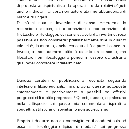
di protesta antispiritualista da operati —e da relativi sèguiti
anche indiretti— ancora non autorefutati né abbandonati di
Marx e di Engels.
Di ciò si nota in inversione di senso, emergente in
recensione stessa, di affermazioni / reaffermazioni di
Nietzsche e Heidegger, cui sensi stravolti da invertirne, resa
possibile da non considerar preliminarmente stile in quanto
tale: cioè, in astratto, anche concettualità e pure il concetto.
Invece, in non astrarre, stile è distinto da concetto; ma
filosofare non filosofeggiare ponesi in essere da astrarre
qual poter conoscere indeterminato...
Dunque curatori di pubblicazione recensita seguendo
intellezioni filosofeggianti... ma proprio queste sottoposte
esternamente e passivamente a possibili od effettivi
pregressi stili o stile pregresso!! Questi, questo, si palesano
nella fattispecie cui questo mio commentare, ispirati o
soggetti a stilistiche di sovietismo non sovieticismo.
Proprio il dedurre non da meraviglia ed il condursi solo ad
essa, in filosofeggiare tipico, è modalità cui pregresse