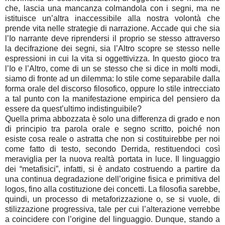
che, lascia una mancanza colmandola con i segni, ma ne
istituisce un’altra inaccessibile alla nostra volontà che
prende vita nelle strategie di narrazione. Accade qui che sia
l’Io narrante deve riprendersi il proprio se stesso attraverso
la decifrazione dei segni, sia l’Altro scopre se stesso nelle
espressioni in cui la vita si oggettivizza. In questo gioco tra
l’Io e l’Altro, come di un se stesso che si dice in molti modi,
siamo di fronte ad un dilemma: lo stile come separabile dalla
forma orale del discorso filosofico, oppure lo stile intrecciato
a tal punto con la manifestazione empirica del pensiero da
essere da quest’ultimo indistinguibile?
Quella prima abbozzata è solo una differenza di grado e non
di principio tra parola orale e segno scritto, poiché non
esiste cosa reale o astratta che non si costituirebbe per noi
come fatto di testo, secondo Derrida, restituendoci così
meraviglia per la nuova realtà portata in luce. Il linguaggio
dei “metafisici”, infatti, si è andato costruendo a partire da
una continua degradazione dell’origine fisica e primitiva del
logos, fino alla costituzione dei concetti. La filosofia sarebbe,
quindi, un processo di metaforizzazione o, se si vuole, di
stilizzazione progressiva, tale per cui l’alterazione verrebbe
a coincidere con l’origine del linguaggio. Dunque, stando a