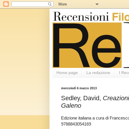
Home page
La redazione
I Rec
mercoledì 6 marzo 2013
Sedley, David,
Creazioni
Galeno
Edizione italiana a cura di Frances
9788843054169