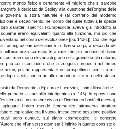
nostro mondo fisico è certamente «il migliore che si sarebbe
aragrafo è dedicato da Sedley alla questione dell'origine delle
he governa la storia naturale è (al contrario del moderno
uzione e decadimento, nel corso del quale tuttavia le specie
oro caratteri specifici («Empedocle aveva già introdotto la
e squame erano equivalenti quanto alla funzione, ma ciò che
 diventano nel corso dell'evoluzione» [pp. 140-1]). Ciò che lega
ica trasmigrazione delle anime in diversi corpi, a seconda dei
tta nell'esistenza corrente: le anime che più tendono al divino
nno così man mano elevarsi di grado nella grande scala naturae,
Autore può così concludere che la zoogonia proposta nel Timeo
 mito», poiché rappresenta «un corrispettivo scientifico miti
ne dopo la vita non in un altro mondo mitico ma nello stesso
tomisti (da Democrito a Epicuro e Lucrezio), i primi filosofi che –
ello primario la causalità intelligente» (p. 145). In opposizione
l'esistenza di un creatore divino (e l'intrinseca bontà di questo),
 spiegare l'intero mondo fenomenico attraverso strutture
 fattore esplicativo era il vuoto, inteso come posizione positiva
 quali sono dunque, sul piano cosmologico, le concrete
Autore che «l'universo atomista è infinito in quanto consiste di