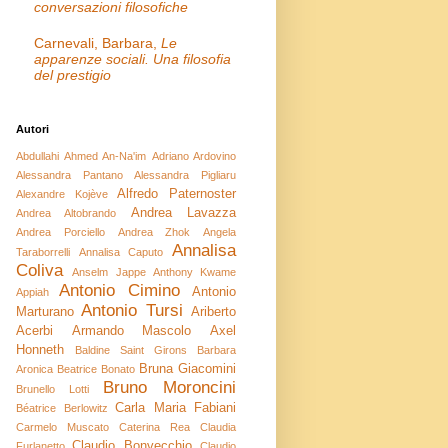
conversazioni filosofiche
Carnevali, Barbara,
Le
apparenze sociali. Una filosofia
del prestigio
Autori
Abdullahi Ahmed An-Na'im
Adriano Ardovino
Alessandra Pantano
Alessandra Pigliaru
Alfredo Paternoster
Alexandre Kojève
Andrea Lavazza
Andrea Altobrando
Andrea Porciello
Andrea Zhok
Angela
Annalisa
Taraborrelli
Annalisa Caputo
Coliva
Anselm Jappe
Anthony Kwame
Antonio Cimino
Antonio
Appiah
Antonio Tursi
Marturano
Ariberto
Acerbi
Armando Mascolo
Axel
Honneth
Baldine Saint Girons
Barbara
Bruna Giacomini
Aronica
Beatrice Bonato
Bruno Moroncini
Brunello Lotti
Carla Maria Fabiani
Béatrice Berlowitz
Carmelo Muscato
Caterina Rea
Claudia
Claudio Bonvecchio
Furlanetto
Claudio