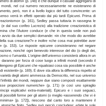
 numero di atomi» (p. 148) e che dunque il casuale aggregarsi di
iti mondi, nel cui numero necessariamente ne esisteranno di
namento, però, non è a livello logico del tutto convincente: un
enso verrà in effetti operato dai più tardi Epicurei. Prima di
creazionismo» (p. 161), Sedley passa tuttavia in rassegna le
 (e dal suo corifeo Lucrezio) alla tradizione creazionistica di
isamina che l'Autore conduce (e che in questa sede non può
de avvio da due semplici domande: «in che modo dio avrebbe
ella sua creazione?» e inoltre «che cosa mai potrebbe aver
?» (p. 153). Le risposte epicuree consisteranno nel negare
creazione, nonché ogni benevolo interesse del dio (o degli dei,
cosmo o l'umanità. L'origine dell'universo consisterà allora in un
daranno per forza di cose luogo a infiniti mondi (secondo il
: ritengono gli Epicurei che «qualsiasi cosa sia possibile è anche
di esistenti» (p. 169). E dove sta allora la differenza rispetto al
à varietà degli atomi ammessa da Democrito, nel suo universo
a l'infinità dei mondi, neppure due siano composti esattamente
tesse proporzioni numeriche» (p. 171) (e così uno spiraglio
incipi esplicativi extra-materiali); Epicuro e i suoi seguaci,
di possibili forme per gli atomi (o meglio «asserendo che vi è
nima» [p. 172]), riescono dal canto loro a mantenere il
 atomiche finito. Sedley può perciò concludere: «date le sole