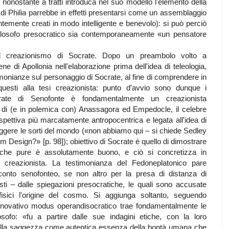
nonostante a tratti introduca nel suo modello l'elemento della
e di Philia parrebbe in effetti presentarsi come un assemblaggio
entemente creati in modo intelligente e benevolo): si può perciò
ilosofo presocratico sia contemporaneamente «un pensatore
sul creazionismo di Socrate. Dopo un preambolo volto a
ne di Apollonia nell'elaborazione prima dell'idea di teleologia,
monianze sul personaggio di Socrate, al fine di comprendere in
uesti alla tesi creazionista: punto d'avvio sono dunque i
crate di Senofonte è fondamentalmente un creazionista
nza di (e in polemica con) Anassagora ed Empedocle, il celebre
spettiva più marcatamente antropocentrica e legata all'idea di
eggere le sorti del mondo («non abbiamo qui – si chiede Sedley
m Design?» [p. 98]); obiettivo di Socrate è quello di dimostrare
che pure è assolutamente buono, e ciò si concretizza in
iva creazionista. La testimonianza del Fedoneplatonico pare
conto senofonteo, se non altro per la presa di distanza di
esti – dalle spiegazioni presocratiche, le quali sono accusate
isici l'origine del cosmo. Si aggiunga soltanto, seguendo
innovativo modus operandisocratico trae fondamentalmente le
losofo: «fu a partire dalle sue indagini etiche, con la loro
 sulla saggezza come autentica essenza della bontà umana che