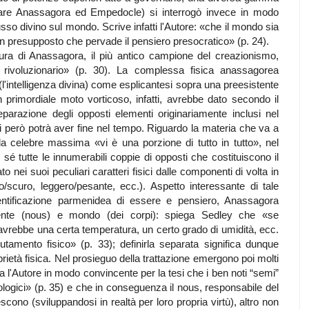
olare Anassagora ed Empedocle) si interrogò invece in modo
flusso divino sul mondo. Scrive infatti l'Autore: «che il mondo sia
n presupposto che pervade il pensiero presocratico» (p. 24).
igura di Anassagora, il più antico campione del creazionismo,
 rivoluzionario» (p. 30). La complessa fisica anassagorea
(l'intelligenza divina) come esplicantesi sopra una preesistente
 primordiale moto vorticoso, infatti, avrebbe dato secondo il
eparazione degli opposti elementi originariamente inclusi nel
però potrà aver fine nel tempo. Riguardo la materia che va a
a celebre massima «vi è una porzione di tutto in tutto», nel
sé tutte le innumerabili coppie di opposti che costituiscono il
o nei suoi peculiari caratteri fisici dalle componenti di volta in
o/scuro, leggero/pesante, ecc.). Aspetto interessante di tale
identificazione parmenidea di essere e pensiero, Anassagora
mente (nous) e mondo (dei corpi): spiega Sedley che «se
 avrebbe una certa temperatura, un certo grado di umidità, ecc.
tamento fisico» (p. 33); definirla separata significa dunque
prietà fisica. Nel prosieguo della trattazione emergono poi molti
nta l'Autore in modo convincente per la tesi che i ben noti “semi”
logici» (p. 35) e che in conseguenza il nous, responsabile del
ono (sviluppandosi in realtà per loro propria virtù), altro non