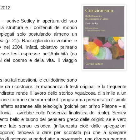
/2012
 – scrive Sedley in apertura del suo
 la struttura e i contenuti del mondo
piegati solo postulando almeno un
re» (p. 21). Raccogliendo in volume le
nel 2004, infatti, obiettivo primario
esse tesi espresse nell'Antichità (da
i del cosmo e della vita. Il viaggio
,
si su tali questioni,
le cui dottrine sono
 da ricostruire: la mancanza di testi originali e la frequente
ndirette rende il lavoro dello storico «qualcosa di simile a un
nione comune che vorrebbe il “programma presocratico” simile
 affatto estranee alla teleologia (poiché per primo Platone – al
lonia – avrebbe colto l'essenza finalistica del reale), Sedley
nto bello e buono del pensiero greco delle origini: se è vero
ne lato sensu esiodea (influenzata cioè dalle spiegazioni
 Teogonia) tendeva a dare per scontata più che a spiegare
o di potenze superiori atte a governarlo, una diversa gamma