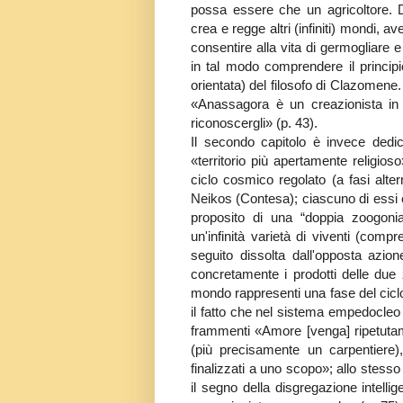
possa essere che un agricoltore. D
crea e regge altri (infiniti) mondi, av
consentire alla vita di germogliare
in tal modo comprendere il principi
orientata) del filosofo di Clazomene
«Anassagora è un creazionista in 
riconoscergli» (p. 43).
Il secondo capitolo è invece dedi
«territorio più apertamente religioso» 
ciclo cosmico regolato (a fasi alter
Neikos (Contesa); ciascuno di essi è 
proposito di una “doppia zoogoni
un'infinità varietà di viventi (comp
seguito dissolta dall'opposta azion
concretamente i prodotti delle due
mondo rappresenti una fase del ciclo 
il fatto che nel sistema empedocleo 
frammenti «Amore [venga] ripetutame
(più precisamente un carpentiere), 
finalizzati a uno scopo»; allo stess
il segno della disgregazione intell