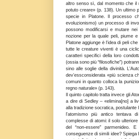
altro senso sì, dal momento che il 
potuto creare» (p. 138). Un ultimo p
specie in Platone. Il processo c
evoluzionismo) un processo di invol
possono modificarsi e mutare nei l
nozione per la quale peli, piume 
Platone aggiunge è l'idea di peli che
tutte le creature viventi è una cicl
caratteri specifici della loro condo
(ossia sono più “filosofiche”) potra
sino alle soglie della divinità. L'
dev'essconsiderata «più scienza che
comuni in quanto colloca la punizio
regno naturale» (p. 143).
Il quinto capitolo tratta invece gli A
a dire di Sedley – «elimina[no] a liv
alla tradizione socratica, postulante 
l'atomismo più antico tentava di
complesse di atomi: il solo ulteriore
del “non-essere” parmenideo. E
conseguenze di simili idee? Spiega l'