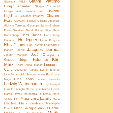
Gianni Vattimo
Gianluca Miligi
Giorgio Agamben
Giorgio Cosmacini
Giovanni
Giorgio Lando
Giovanni Jervis
Leghissa
Giovanni
Giovanni Perazzoli
Reale
Giovanni Salmeri
Giuliano Antonello
Giuliano Torrengo
Giuseppe Sartori
Graham
Priest
Graziano Biondi
Günter Figal
Hans
Hans Jonas
Blumenberg
Hans-Georg
Heidegger
Gadamer
Henri Bergson
Hilary Putnam
Hugo Tristram Engelhardt jr
Jacques Derrida
Isabella Pezzini
José Ortega y
Joseph Margolis
Karl
Gasset
Jürgen Habermas
Marx
Leonardo
Laura Anna Macor
Caffo
Leonardo Rapone
Lester Embree
Livio Bottani
Livio Santoro
Lorena Forni
Luca
Luca Taddio
Magni
Luciano Parinetto
Ludwig Wittgenstein
Luigi Ferrajoli
Luisella Battaglia
Marco Bruni
Marco Geuna
Marco Revelli
Margherita Di Stasio
Maria
Maria Laura Lanzillo
Grazia Turri
Maria
Maria Zambrano
Lida Mollo
Mariangela
Mario Galzigna
Markus Gabriel
Priarolo
Martin