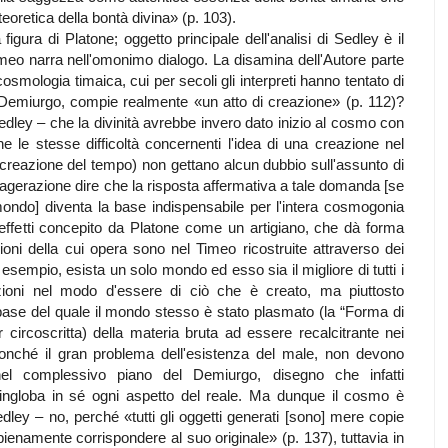
oretica della bontà divina» (p. 103).
 figura di Platone; oggetto principale dell'analisi di Sedley è il
eo narra nell'omonimo dialogo. La disamina dell'Autore parte
smologia timaica, cui per secoli gli interpreti hanno tentato di
il Demiurgo, compie realmente «un atto di creazione» (p. 112)?
dley – che la divinità avrebbe invero dato inizio al cosmo con
e le stesse difficoltà concernenti l'idea di una creazione nel
 creazione del tempo) non gettano alcun dubbio sull'assunto di
agerazione dire che la risposta affermativa a tale domanda [se
mondo] diventa la base indispensabile per l'intera cosmogonia
 effetti concepito da Platone come un artigiano, che dà forma
ioni della cui opera sono nel Timeo ricostruite attraverso dei
d esempio, esista un solo mondo ed esso sia il migliore di tutti i
zioni nel modo d'essere di ciò che è creato, ma piuttosto
a base del quale il mondo stesso è stato plasmato (la “Forma di
circoscritta) della materia bruta ad essere recalcitrante nei
 nonché il gran problema dell'esistenza del male, non devono
el complessivo piano del Demiurgo, disegno che infatti
 ingloba in sé ogni aspetto del reale. Ma dunque il cosmo è
dley – no, perché «tutti gli oggetti generati [sono] mere copie
enamente corrispondere al suo originale» (p. 137), tuttavia in