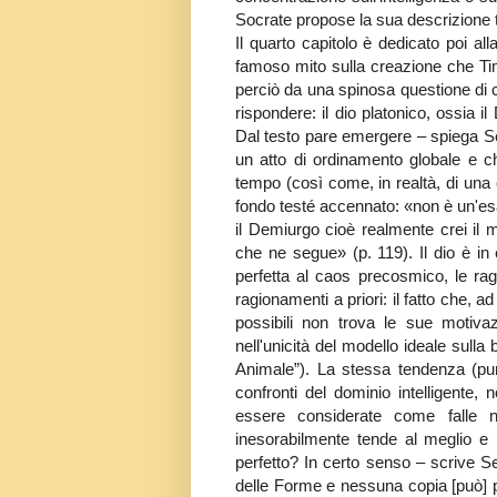
Socrate propose la sua descrizione te
Il quarto capitolo è dedicato poi alla
famoso mito sulla creazione che Tim
perciò da una spinosa questione di co
rispondere: il dio platonico, ossia 
Dal testo pare emergere – spiega Se
un atto di ordinamento globale e ch
tempo (così come, in realtà, di una
fondo testé accennato: «non è un'es
il Demiurgo cioè realmente crei il 
che ne segue» (p. 119). Il dio è in
perfetta al caos precosmico, le rag
ragionamenti a priori: il fatto che, a
possibili non trova le sue motiva
nell'unicità del modello ideale sull
Animale”). La stessa tendenza (pur 
confronti del dominio intelligente,
essere considerate come falle n
inesorabilmente tende al meglio e
perfetto? In certo senso – scrive Se
delle Forme e nessuna copia [può] pi