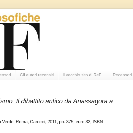
ensori
Gli autori recensiti
Il vecchio sito di ReF
I Recensori
smo. Il dibattito antico da Anassagora a
co Verde, Roma, Carocci, 2011, pp. 375, euro 32, ISBN