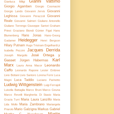
Gianni Vattimo
Gianluca Miligi
Giorgio Agamben
Giorgio Cosmacini
Giovanni
Giorgio Lando
Giovanni Jervis
Leghissa
Giovanni
Giovanni Perazzoli
Reale
Giovanni Salmeri
Giuliano Antonello
Giuliano Torrengo
Giuseppe Sartori
Graham
Priest
Graziano Biondi
Günter Figal
Hans
Hans Jonas
Blumenberg
Hans-Georg
Heidegger
Gadamer
Henri Bergson
Hilary Putnam
Hugo Tristram Engelhardt jr
Jacques Derrida
Isabella Pezzini
José Ortega y
Joseph Margolis
Karl
Gasset
Jürgen Habermas
Marx
Leonardo
Laura Anna Macor
Caffo
Leonardo Rapone
Lester Embree
Livio Bottani
Livio Santoro
Lorena Forni
Luca
Luca Taddio
Magni
Luciano Parinetto
Ludwig Wittgenstein
Luigi Ferrajoli
Luisella Battaglia
Marco Bruni
Marco Geuna
Marco Revelli
Margherita Di Stasio
Maria
Maria Laura Lanzillo
Grazia Turri
Maria
Maria Zambrano
Lida Mollo
Mariangela
Mario Galzigna
Markus Gabriel
Priarolo
Martin