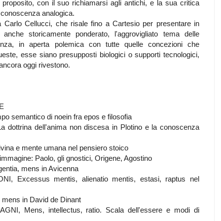
oposito, con il suo richiamarsi agli antichi, e la sua critica
 di conoscenza analogica.
 Carlo Cellucci, che risale fino a Cartesio per presentare in
nche storicamente ponderato, l'aggrovigliato tema delle
cenza, in aperta polemica con tutte quelle concezioni che
este, esse siano presupposti biologici o supporti tecnologici,
ancora oggi rivestono.
NE
emantico di noein fra epos e filosofia
trina dell'anima non discesa in Plotino e la conoscenza
na e mente umana nel pensiero stoico
agine: Paolo, gli gnostici, Origene, Agostino
igentia, mens in Avicenna
xcessus mentis, alienatio mentis, estasi, raptus nel
 mens in David de Dinant
 Mens, intellectus, ratio. Scala dell'essere e modi di