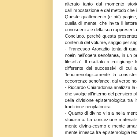
alterato tanto dal momento stor
dall'impostazione e dal metodo che i
Queste quattrocento (e più) pagine
quella di mente, che invita il lettor
conoscenza e della sua rappresentazi
Concludo, perchè questa presentazio
contenuti del volume, saggio per sag
- Francesco Aronadio tenta di quali
noein nell'opera senofanea, in un pe
filosofia". Il risultato a cui giunge
differente dai successivi di cui 
'fenomenologicamentè la consisten
occorrenze senofanee, dal verbo no
- Riccardo Chiaradonna analizza la do
che svolge all'interno del pensiero 
della divisione epistemologica tra in
tradizione neoplatonica.
- Quanto di divino vi sia nella men
stoicismo. La concezione materialis
mente divina-cosmo e mente umana-
mente innesca fra epistemologia teol