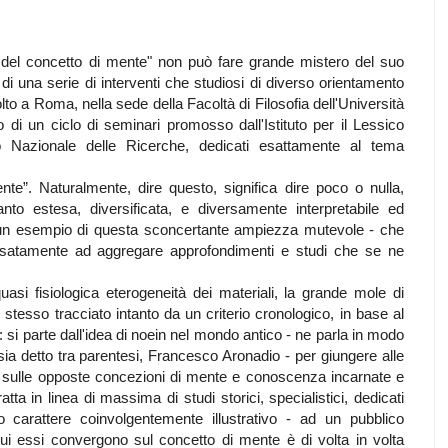
a del concetto di mente" non può fare grande mistero del suo
 di una serie di interventi che studiosi di diverso orientamento
 a Roma, nella sede della Facoltà di Filosofia dell'Università
no di un ciclo di seminari promosso dall'Istituto per il Lessico
io Nazionale delle Ricerche, dedicati esattamente al tema
te”. Naturalmente, dire questo, significa dire poco o nulla,
nto estesa, diversificata, e diversamente interpretabile ed
 è un esempio di questa sconcertante ampiezza mutevole - che
ensatamente ad aggregare approfondimenti e studi che se ne
si fisiologica eterogeneità dei materiali, la grande mole di
 stesso tracciato intanto da un criterio cronologico, in base al
ti: si parte dall'idea di noein nel mondo antico - ne parla in modo
 detto tra parentesi, Francesco Aronadio - per giungere alle
 sulle opposte concezioni di mente e conoscenza incarnate e
atta in linea di massima di studi storici, specialistici, dedicati
o carattere coinvolgentemente illustrativo - ad un pubblico
 cui essi convergono sul concetto di mente è di volta in volta