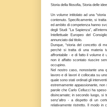
Storia della filosofia, Storia delle idee
Un volume intitolato ad una “stori
contenuto. Specificamente, si tratta
ed ambito di competenza hanno svolto
degli Studi "La Sapienza", all'inter
Intellettuale Europeo del Consigl
annunciato dal titolo.
Dunque, “storia del concetto di men
perchè si tratta di una materia ta
affrontabile - e di fatto il volume
non è affatto scontato riuscire s
occupino.
Nel nostro caso, nonostante una qua
lavoro e di lavori è collocata su uno
quale sono stati ordinati gli interven
estremamente appassionante, non sia
parole che Carlo Cellucci ha speso
disincarnate; in secondo luogo, si tr
senz'altro - a dispetto di un cert
relativamente ristretto. Il modo in