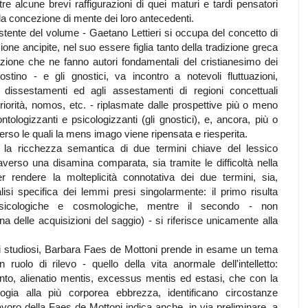
e alcune brevi raffigurazioni di quei maturi e tardi pensatori
 la concezione di mente dei loro antecedenti.
istente del volume - Gaetano Lettieri si occupa del concetto di
e ancipite, nel suo essere figlia tanto della tradizione greca
razione che ne fanno autori fondamentali del cristianesimo dei
stino - e gli gnostici, va incontro a notevoli fluttuazioni,
i dissestamenti ed agli assestamenti di regioni concettuali
teriorità, nomos, etc. - riplasmate dalle prospettive più o meno
ologizzanti e psicologizzanti (gli gnostici), e, ancora, più o
erso le quali la mens imago viene ripensata e riesperita.
 la ricchezza semantica di due termini chiave del lessico
averso una disamina comparata, sia tramite le difficoltà nella
er rendere la molteplicità connotativa dei due termini, sia,
si specifica dei lemmi presi singolarmente: il primo risulta
psicologiche e cosmologiche, mentre il secondo - non
a delle acquisizioni del saggio) - si riferisce unicamente alla
li studiosi, Barbara Faes de Mottoni prende in esame un tema
olo di rilevo - quello della vita anormale dell'intelletto:
nto, alienatio mentis, excessus mentis ed estasi, che con la
ogia alla più corporea ebbrezza, identificano circostanze
 lavoro della Faes de Mottoni indica anche, in via preliminare, a