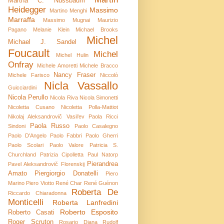
Martha C. Nussbaum
Heidegger
Massimo
Martino Menghi
Marraffa
Massimo Mugnai
Maurizio
Pagano
Melanie Klein
Michael Brooks
Michel
Michael J. Sandel
Foucault
Michel
Michel Hulin
Onfray
Michele Amoretti
Michele Bracco
Nancy Fraser
Michele Farisco
Niccolò
Nicla Vassallo
Guicciardini
Nicola Perullo
Nicola Riva
Nicola Simonetti
Nicoletta Cusano
Nicoletta Polla-Mattiot
Nikolaj Aleksandrovič Vasil’ev
Paola Ricci
Paola Russo
Sindoni
Paolo Casalegno
Paolo D'Angelo
Paolo Fabbri
Paolo Gherri
Paolo Scolari
Paolo Valore
Patricia S.
Churchland
Patrizia Cipolletta
Paul Natorp
Pierandrea
Pavel Aleksandrovič Florenskij
Amato
Piergiorgio Donatelli
Piero
Marino
Piero Viotto
René Char
René Guénon
Roberta De
Riccardo Chiaradonna
Monticelli
Roberta Lanfredini
Roberto Esposito
Roberto Casati
Roger Scruton
Rosario Diana
Rudolf