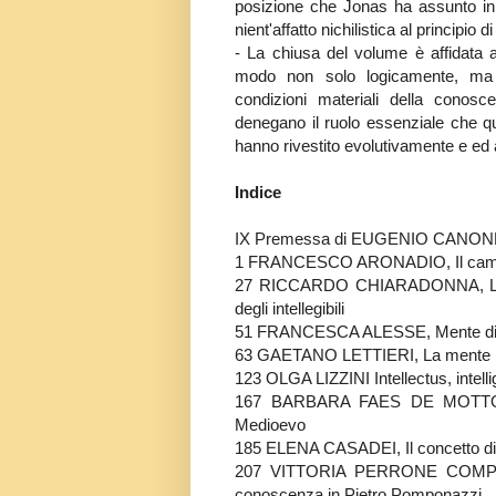
posizione che Jonas ha assunto in pr
nient'affatto nichilistica al principio
- La chiusa del volume è affidata a
modo non solo logicamente, ma a
condizioni materiali della conos
denegano il ruolo essenziale che qu
hanno rivestito evolutivamente e ed 
Indice
IX Premessa di EUGENIO CANO
1 FRANCESCO ARONADIO, Il campo s
27 RICCARDO CHIARADONNA, La dot
degli intellegibili
51 FRANCESCA ALESSE, Mente divi
63 GAETANO LETTIERI, La mente imm
123 OLGA LIZZINI Intellectus, intell
167 BARBARA FAES DE MOTTONI, E
Medioevo
185 ELENA CASADEI, Il concetto di
207 VITTORIA PERRONE COMPAGNI,
conoscenza in Pietro Pomponazzi