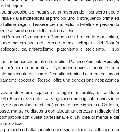
i ed attingere.
la tra gnoseologia e metafisica, attraversando il pensiero ricco e
risale dalla molteplicità al principio uno; distinguendo prima ed
t'ultima ragion d'essere dei molteplici intelletti - e passando
nte assimilazione della materia a Dio.
toria Perrone Compagni su Pomponazzi. Lo scritto è articolato,
scarse occorrenze del termine mens nell'opera del filosofo
llocare, tra aristotelismo, platonismo e stoicismo, il suo
ori tardorinascimentali ed ermetici, Patrizi e Annibale Rosseli;
ame un'opera commento al Pymander, dove la mente è tanto
uto non innato dell'uomo. Con altri intenti ed altri metodi, assai
beramente esegetici, Rosseli offre una concezione neoplatonica
avoro di Ettore Lojacono tratteggia un profilo, ci conduce
 della Francia secentesca, sfoggiando un'originale concezione
che, se grossolanamente si è pensato fosse ispirata a Cartesio,
mosse, ma se ne discosta con altrettanta certezza in direzioni di
ompatibile con quella cartesiana, e di un' idea di mente e del
ionalistica.
lla profonda ed affascinante concezione di mens nelle opere di