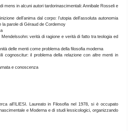
mens in alcuni autori tardorinascimentali: Annibale Rosseli e
one dell'anima dal corpo: l'utopia dell'assoluta autonomia
e la parole di Géraud de Cordemoy
za
lssohn: verità di ragione e verità di fatto tra teologia ed
 delle menti come problema della filosofia moderna
 cognoscitur: il problema della relazione con altre menti in
rnata e conoscenza
ca all'ILIESI. Laureato in Filosofia nel 1978, si è occupato
 Rinascimentale e Moderna e di studi lessicologici, organizzando