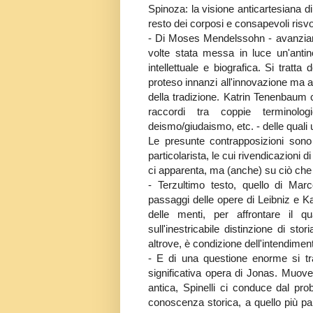
Spinoza: la visione anticartesiana di
resto dei corposi e consapevoli risvolt
- Di Moses Mendelssohn - avanziam
volte stata messa in luce un'antino
intellettuale e biografica. Si tratta
proteso innanzi all'innovazione ma an
della tradizione. Katrin Tenenbaum 
raccordi tra coppie terminologic
deismo/giudaismo, etc. - delle quali 
Le presunte contrapposizioni sono
particolarista, le cui rivendicazioni d
ci apparenta, ma (anche) su ciò che 
- Terzultimo testo, quello di Marc
passaggi delle opere di Leibniz e K
delle menti, per affrontare il qu
sull'inestricabile distinzione di st
altrove, è condizione dell'intendimen
- E di una questione enorme si tr
significativa opera di Jonas. Muovend
antica, Spinelli ci conduce dal prob
conoscenza storica, a quello più part