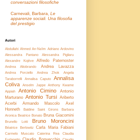
conversazioni filosofiche
Carnevali, Barbara,
Le
apparenze sociali. Una filosofia
del prestigio
Autori
Abdullahi Ahmed An-Na'im
Adriano Ardovino
Alessandra Pantano
Alessandra Pigliaru
Alfredo Paternoster
Alexandre Kojève
Andrea Lavazza
Andrea Altobrando
Andrea Porciello
Andrea Zhok
Angela
Annalisa
Taraborrelli
Annalisa Caputo
Coliva
Anselm Jappe
Anthony Kwame
Antonio Cimino
Antonio
Appiah
Antonio Tursi
Marturano
Ariberto
Acerbi
Armando Mascolo
Axel
Honneth
Baldine Saint Girons
Barbara
Bruna Giacomini
Aronica
Beatrice Bonato
Bruno Moroncini
Brunello Lotti
Carla Maria Fabiani
Béatrice Berlowitz
Carmelo Muscato
Caterina Rea
Claudia
Claudio Bonvecchio
Furlanetto
Claudio