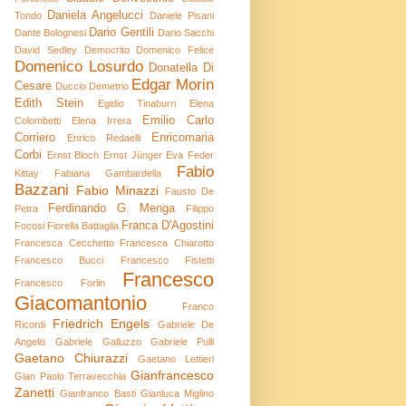
Daniela Angelucci
Tondo
Daniele Pisani
Dario Gentili
Dante Bolognesi
Dario Sacchi
David Sedley
Democrito
Domenico Felice
Domenico Losurdo
Donatella Di
Edgar Morin
Cesare
Duccio Demetrio
Edith Stein
Egidio Tinaburri
Elena
Emilio Carlo
Colombetti
Elena Irrera
Corriero
Enricomaria
Enrico Redaelli
Corbi
Ernst Bloch
Ernst Jünger
Eva Feder
Fabio
Kittay
Fabiana Gambardella
Bazzani
Fabio Minazzi
Fausto De
Ferdinando G. Menga
Petra
Filippo
Franca D'Agostini
Focosi
Fiorella Battaglia
Francesca Cecchetto
Francesca Chiarotto
Francesco Bucci
Francesco Fistetti
Francesco
Francesco Forlin
Giacomantonio
Franco
Friedrich Engels
Ricordi
Gabriele De
Angelis
Gabriele Galluzzo
Gabriele Pulli
Gaetano Chiurazzi
Gaetano Lettieri
Gianfrancesco
Gian Paolo Terravecchia
Zanetti
Gianfranco Basti
Gianluca Miglino