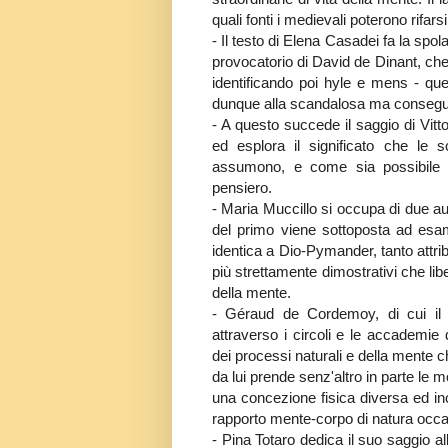
quali fonti i medievali poterono rifars
- Il testo di Elena Casadei fa la spo
provocatorio di David de Dinant, che 
identificando poi hyle e mens - ques
dunque alla scandalosa ma consegue
- A questo succede il saggio di Vit
ed esplora il significato che le 
assumono, e come sia possibile co
pensiero.
- Maria Muccillo si occupa di due aut
del primo viene sottoposta ad es
identica a Dio-Pymander, tanto attrib
più strettamente dimostrativi che li
della mente.
- Géraud de Cordemoy, di cui il l
attraverso i circoli e le accademie
dei processi naturali e della mente 
da lui prende senz'altro in parte le 
una concezione fisica diversa ed inc
rapporto mente-corpo di natura occas
- Pina Totaro dedica il suo saggio a