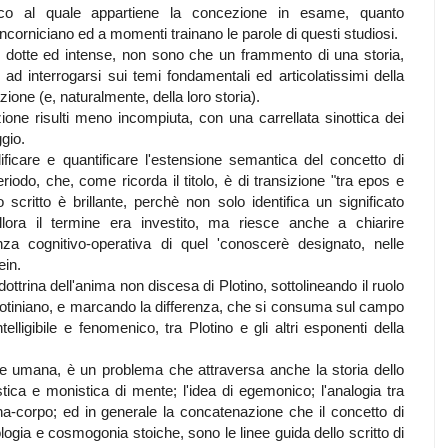
ico al quale appartiene la concezione in esame, quanto
ncorniciano ed a momenti trainano le parole di questi studiosi.
, dotte ed intense, non sono che un frammento di una storia,
e ad interrogarsi sui temi fondamentali ed articolatissimi della
one (e, naturalmente, della loro storia).
ne risulti meno incompiuta, con una carrellata sinottica dei
gio.
ficare e quantificare l'estensione semantica del concetto di
riodo, che, come ricorda il titolo, è di transizione "tra epos e
 lo scritto è brillante, perchè non solo identifica un significato
allora il termine era investito, ma riesce anche a chiarire
za cognitivo-operativa di quel 'conoscerè designato, nelle
ein.
ttrina dell'anima non discesa di Plotino, sottolineando il ruolo
plotiniano, e marcando la differenza, che si consuma sul campo
telligibile e fenomenico, tra Plotino e gli altri esponenti della
te umana, è un problema che attraversa anche la storia dello
tica e monistica di mente; l'idea di egemonico; l'analogia tra
corpo; ed in generale la concatenazione che il concetto di
ogia e cosmogonia stoiche, sono le linee guida dello scritto di