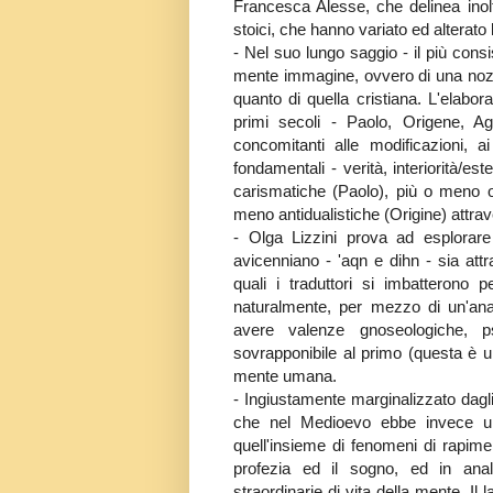
Francesca Alesse, che delinea inoltr
stoici, che hanno variato ed alterato
- Nel suo lungo saggio - il più cons
mente immagine, ovvero di una nozion
quanto di quella cristiana. L'elabo
primi secoli - Paolo, Origene, Ago
concomitanti alle modificazioni, a
fondamentali - verità, interiorità/es
carismatiche (Paolo), più o meno ont
meno antidualistiche (Origine) attrav
- Olga Lizzini prova ad esplorare
avicenniano - 'aqn e dihn - sia attr
quali i traduttori si imbatterono p
naturalmente, per mezzo di un'anali
avere valenze gnoseologiche, 
sovrapponibile al primo (questa è un
mente umana.
- Ingiustamente marginalizzato dag
che nel Medioevo ebbe invece un ru
quell'insieme di fenomeni di rapime
profezia ed il sogno, ed in anal
straordinarie di vita della mente. Il