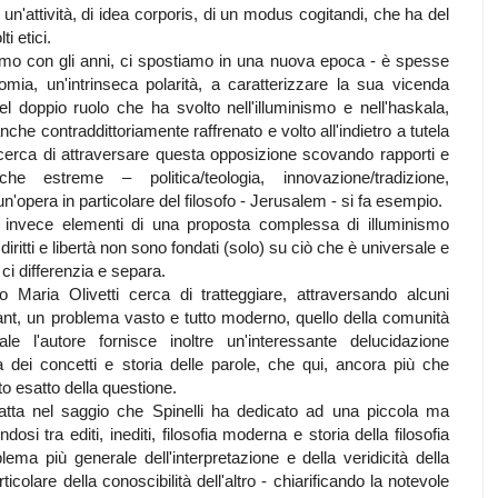
 un'attività, di idea corporis, di un modus cogitandi, che ha del
i etici.
o con gli anni, ci spostiamo in una nuova epoca - è spesse
mia, un'intrinseca polarità, a caratterizzare la sua vicenda
 del doppio ruolo che ha svolto nell'illuminismo e nell'haskala,
che contraddittoriamente raffrenato e volto all'indietro a tutela
cerca di attraversare questa opposizione scovando rapporti e
he estreme – politica/teologia, innovazione/tradizione,
un'opera in particolare del filosofo - Jerusalem - si fa esempio.
 invece elementi di una proposta complessa di illuminismo
i diritti e libertà non sono fondati (solo) su ciò che è universale e
ci differenzia e separa.
o Maria Olivetti cerca di tratteggiare, attraversando alcuni
ant, un problema vasto e tutto moderno, quello della comunità
ale l'autore fornisce inoltre un'interessante delucidazione
oria dei concetti e storia delle parole, che qui, ancora più che
to esatto della questione.
atta nel saggio che Spinelli ha dedicato ad una piccola ma
osi tra editi, inediti, filosofia moderna e storia della filosofia
lema più generale dell'interpretazione e della veridicità della
icolare della conoscibilità dell'altro - chiarificando la notevole