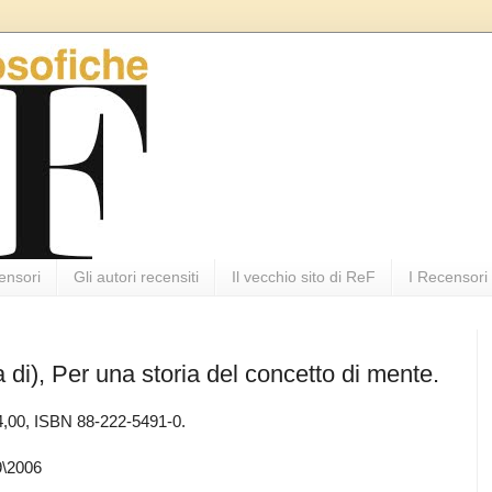
ensori
Gli autori recensiti
Il vecchio sito di ReF
I Recensori
di), Per una storia del concetto di mente.
44,00, ISBN 88-222-5491-0.
9\2006