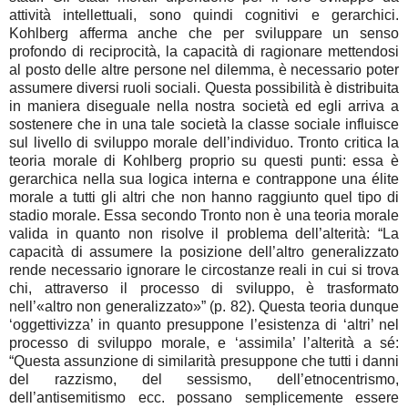
attività intellettuali, sono quindi cognitivi e gerarchici.
Kohlberg afferma anche che per sviluppare un senso
profondo di reciprocità, la capacità di ragionare mettendosi
al posto delle altre persone nel dilemma, è necessario poter
assumere diversi ruoli sociali. Questa possibilità è distribuita
in maniera diseguale nella nostra società ed egli arriva a
sostenere che in una tale società la classe sociale influisce
sul livello di sviluppo morale dell’individuo. Tronto critica la
teoria morale di Kohlberg proprio su questi punti: essa è
gerarchica nella sua logica interna e contrappone una élite
morale a tutti gli altri che non hanno raggiunto quel tipo di
stadio morale. Essa secondo Tronto non è una teoria morale
valida in quanto non risolve il problema dell’alterità: “La
capacità di assumere la posizione dell’altro generalizzato
rende necessario ignorare le circostanze reali in cui si trova
chi, attraverso il processo di sviluppo, è trasformato
nell’«altro non generalizzato»” (p. 82). Questa teoria dunque
‘oggettivizza’ in quanto presuppone l’esistenza di ‘altri’ nel
processo di sviluppo morale, e ‘assimila’ l’alterità a sé:
“Questa assunzione di similarità presuppone che tutti i danni
del razzismo, del sessismo, dell’etnocentrismo,
dell’antisemitismo ecc. possano semplicemente essere