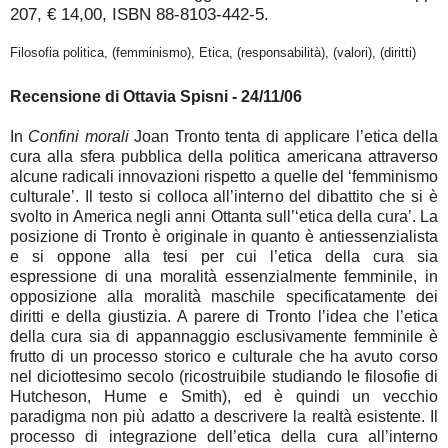
207, € 14,00, ISBN 88-8103-442-5.
Filosofia politica, (femminismo), Etica, (responsabilità), (valori), (diritti)
Recensione di Ottavia Spisni - 24/11/06
In
Confini morali
Joan Tronto tenta di applicare l’etica della
cura alla sfera pubblica della politica americana attraverso
alcune radicali innovazioni rispetto a quelle del ‘femminismo
culturale’. Il testo si colloca all’interno del dibattito che si è
svolto in America negli anni Ottanta sull’‘etica della cura’. La
posizione di Tronto è originale in quanto è antiessenzialista
e si oppone alla tesi per cui l’etica della cura sia
espressione di una moralità essenzialmente femminile, in
opposizione alla moralità maschile specificatamente dei
diritti e della giustizia. A parere di Tronto l’idea che l’etica
della cura sia di appannaggio esclusivamente femminile è
frutto di un processo storico e culturale che ha avuto corso
nel diciottesimo secolo (ricostruibile studiando le filosofie di
Hutcheson, Hume e Smith), ed è quindi un vecchio
paradigma non più adatto a descrivere la realtà esistente. Il
processo di integrazione dell’etica della cura all’interno