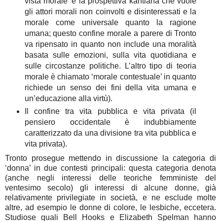
vista morale’ è la prospettiva kantiana che vuole
gli attori morali non coinvolti e disinteressati e la
morale come universale quanto la ragione
umana; questo confine morale a parere di Tronto
va ripensato in quanto non include una moralità
basata sulle emozioni, sulla vita quotidiana e
sulle circostanze politiche. L’altro tipo di teoria
morale è chiamato ‘morale contestuale’ in quanto
richiede un senso dei fini della vita umana e
un’educazione alla virtù).
Il confine tra vita pubblica e vita privata (il
pensiero occidentale è indubbiamente
caratterizzato da una divisione tra vita pubblica e
vita privata).
Tronto prosegue mettendo in discussione la categoria di
‘donna’ in due contesti principali: questa categoria denota
(anche negli interessi delle teoriche femministe del
ventesimo secolo) gli interessi di alcune donne, già
relativamente privilegiate in società, e ne esclude molte
altre, ad esempio le donne di colore, le lesbiche, eccetera.
Studiose quali Bell Hooks e Elizabeth Spelman hanno