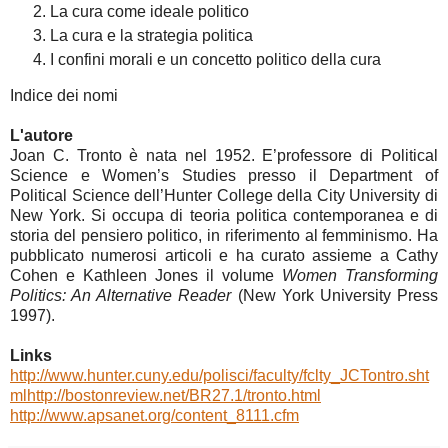
La cura come ideale politico
La cura e la strategia politica
I confini morali e un concetto politico della cura
Indice dei nomi
L'autore
Joan C. Tronto è nata nel 1952. E’professore di Political
Science e Women’s Studies presso il Department of
Political Science dell’Hunter College della City University di
New York. Si occupa di teoria politica contemporanea e di
storia del pensiero politico, in riferimento al femminismo. Ha
pubblicato numerosi articoli e ha curato assieme a Cathy
Cohen e Kathleen Jones il volume
Women Transforming
Politics: An Alternative Reader
(New York University Press
1997).
Links
http://www.hunter.cuny.edu/polisci/faculty/fclty_JCTontro.sht
ml
http://bostonreview.net/BR27.1/tronto.html
http://www.apsanet.org/content_8111.cfm