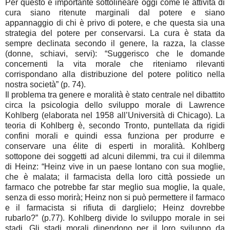
Per questo è importante sottolineare oggi come le attività di
cura siano ritenute marginali dal potere e siano
appannaggio di chi è privo di potere, e che questa sia una
strategia del potere per conservarsi. La cura è stata da
sempre declinata secondo il genere, la razza, la classe
(donne, schiavi, servi): “Suggerisco che le domande
concernenti la vita morale che riteniamo rilevanti
corrispondano alla distribuzione del potere politico nella
nostra società” (p. 74).
Il problema tra genere e moralità è stato centrale nel dibattito
circa la psicologia dello sviluppo morale di Lawrence
Kohlberg (elaborata nel 1958 all’Università di Chicago). La
teoria di Kohlberg è, secondo Tronto, puntellata da rigidi
confini morali e quindi essa funziona per produrre e
conservare una élite di esperti in moralità. Kohlberg
sottopone dei soggetti ad alcuni dilemmi, tra cui il dilemma
di Heinz: “Heinz vive in un paese lontano con sua moglie,
che è malata; il farmacista della loro città possiede un
farmaco che potrebbe far star meglio sua moglie, la quale,
senza di esso morirà; Heinz non si può permettere il farmaco
e il farmacista si rifiuta di darglielo; Heinz dovrebbe
rubarlo?” (p.77). Kohlberg divide lo sviluppo morale in sei
stadi. Gli stadi morali dipendono per il loro sviluppo da