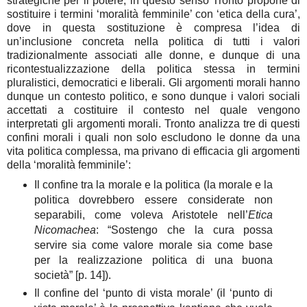
strategiche per il potere; in questo senso Tronto propone di
sostituire i termini ‘moralità femminile’ con ‘etica della cura’,
dove in questa sostituzione è compresa l’idea di
un’inclusione concreta nella politica di tutti i valori
tradizionalmente associati alle donne, e dunque di una
ricontestualizzazione della politica stessa in termini
pluralistici, democratici e liberali. Gli argomenti morali hanno
dunque un contesto politico, e sono dunque i valori sociali
accettati a costituire il contesto nel quale vengono
interpretati gli argomenti morali. Tronto analizza tre di questi
confini morali i quali non solo escludono le donne da una
vita politica complessa, ma privano di efficacia gli argomenti
della ‘moralità femminile’:
Il confine tra la morale e la politica (la morale e la
politica dovrebbero essere considerate non
separabili, come voleva Aristotele nell’
Etica
Nicomachea
: “Sostengo che la cura possa
servire sia come valore morale sia come base
per la realizzazione politica di una buona
società” [p. 14]).
Il confine del ‘punto di vista morale’ (il ‘punto di