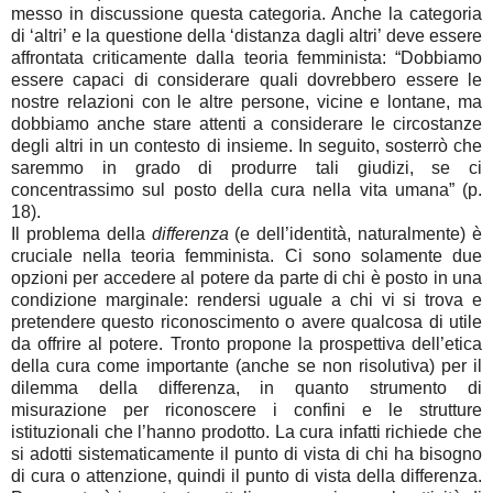
messo in discussione questa categoria. Anche la categoria
di ‘altri’ e la questione della ‘distanza dagli altri’ deve essere
affrontata criticamente dalla teoria femminista: “Dobbiamo
essere capaci di considerare quali dovrebbero essere le
nostre relazioni con le altre persone, vicine e lontane, ma
dobbiamo anche stare attenti a considerare le circostanze
degli altri in un contesto di insieme. In seguito, sosterrò che
saremmo in grado di produrre tali giudizi, se ci
concentrassimo sul posto della cura nella vita umana” (p.
18).
Il problema della
differenza
(e dell’identità, naturalmente) è
cruciale nella teoria femminista. Ci sono solamente due
opzioni per accedere al potere da parte di chi è posto in una
condizione marginale: rendersi uguale a chi vi si trova e
pretendere questo riconoscimento o avere qualcosa di utile
da offrire al potere. Tronto propone la prospettiva dell’etica
della cura come importante (anche se non risolutiva) per il
dilemma della differenza, in quanto strumento di
misurazione per riconoscere i confini e le strutture
istituzionali che l’hanno prodotto. La cura infatti richiede che
si adotti sistematicamente il punto di vista di chi ha bisogno
di cura o attenzione, quindi il punto di vista della differenza.