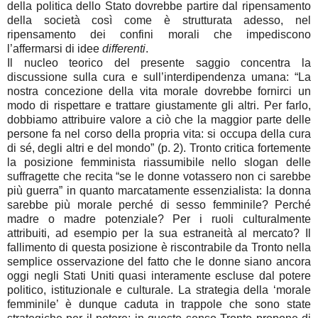
della politica dello Stato dovrebbe partire dal ripensamento
della società così come è strutturata adesso, nel
ripensamento dei confini morali che impediscono
l’affermarsi di idee
differenti
.
Il nucleo teorico del presente saggio concentra la
discussione sulla cura e sull’interdipendenza umana: “La
nostra concezione della vita morale dovrebbe fornirci un
modo di rispettare e trattare giustamente gli altri. Per farlo,
dobbiamo attribuire valore a ciò che la maggior parte delle
persone fa nel corso della propria vita: si occupa della cura
di sé, degli altri e del mondo” (p. 2). Tronto critica fortemente
la posizione femminista riassumibile nello slogan delle
suffragette che recita “se le donne votassero non ci sarebbe
più guerra” in quanto marcatamente essenzialista: la donna
sarebbe più morale perché di sesso femminile? Perché
madre o madre potenziale? Per i ruoli culturalmente
attribuiti, ad esempio per la sua estraneità al mercato? Il
fallimento di questa posizione è riscontrabile da Tronto nella
semplice osservazione del fatto che le donne siano ancora
oggi negli Stati Uniti quasi interamente escluse dal potere
politico, istituzionale e culturale. La strategia della ‘morale
femminile’ è dunque caduta in trappole che sono state