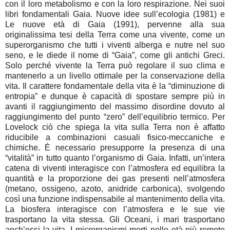
con il loro metabolismo e con la loro respirazione. Nei suoi
libri fondamentali Gaia. Nuove idee sull’ecologia (1981) e
Le nuove età di Gaia (1991), pervenne alla sua
originalissima tesi della Terra come una vivente, come un
superorganismo che tutti i viventi alberga e nutre nel suo
seno, e le diede il nome di “Gaia”, come gli antichi Greci.
Solo perché vivente la Terra può regolare il suo clima e
mantenerlo a un livello ottimale per la conservazione della
vita. Il carattere fondamentale della vita è la “diminuzione di
entropia” e dunque è capacità di spostare sempre più in
avanti il raggiungimento del massimo disordine dovuto al
raggiungimento del punto “zero” dell’equilibrio termico. Per
Lovelock ciò che spiega la vita sulla Terra non è affatto
riducibile a combinazioni casuali fisico-meccaniche e
chimiche. È necessario presupporre la presenza di una
“vitalità” in tutto quanto l’organismo di Gaia. Infatti, un’intera
catena di viventi interagisce con l’atmosfera ed equilibra la
quantità e la proporzione dei gas presenti nell’atmosfera
(metano, ossigeno, azoto, anidride carbonica), svolgendo
così una funzione indispensabile al mantenimento della vita.
La biosfera interagisce con l’atmosfera e le sue vie
trasportano la vita stessa. Gli Oceani, i mari trasportano
anch’essi la vita. I microrganismi morti nelle età più remote