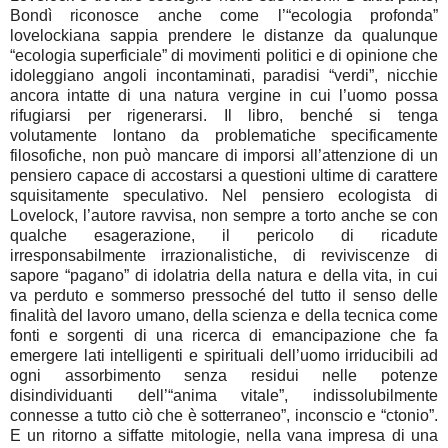
Bondì riconosce anche come l’“ecologia profonda”
lovelockiana sappia prendere le distanze da qualunque
“ecologia superficiale” di movimenti politici e di opinione che
idoleggiano angoli incontaminati, paradisi “verdi”, nicchie
ancora intatte di una natura vergine in cui l’uomo possa
rifugiarsi per rigenerarsi. Il libro, benché si tenga
volutamente lontano da problematiche specificamente
filosofiche, non può mancare di imporsi all’attenzione di un
pensiero capace di accostarsi a questioni ultime di carattere
squisitamente speculativo. Nel pensiero ecologista di
Lovelock, l’autore ravvisa, non sempre a torto anche se con
qualche esagerazione, il pericolo di ricadute
irresponsabilmente irrazionalistiche, di reviviscenze di
sapore “pagano” di idolatria della natura e della vita, in cui
va perduto e sommerso pressoché del tutto il senso delle
finalità del lavoro umano, della scienza e della tecnica come
fonti e sorgenti di una ricerca di emancipazione che fa
emergere lati intelligenti e spirituali dell’uomo irriducibili ad
ogni assorbimento senza residui nelle potenze
disindividuanti dell’“anima vitale”, indissolubilmente
connesse a tutto ciò che è sotterraneo”, inconscio e “ctonio”.
E un ritorno a siffatte mitologie, nella vana impresa di una