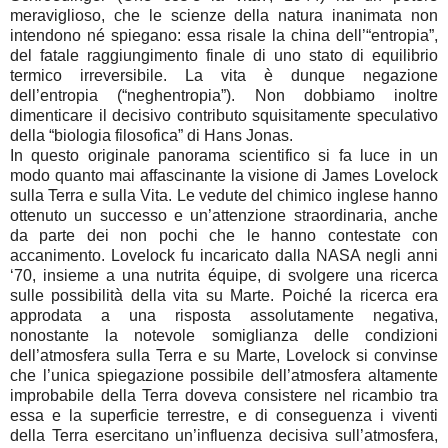
meraviglioso, che le scienze della natura inanimata non
intendono né spiegano: essa risale la china dell’“entropia”,
del fatale raggiungimento finale di uno stato di equilibrio
termico irreversibile. La vita è dunque negazione
dell’entropia (“neghentropia”). Non dobbiamo inoltre
dimenticare il decisivo contributo squisitamente speculativo
della “biologia filosofica” di Hans Jonas.
In questo originale panorama scientifico si fa luce in un
modo quanto mai affascinante la visione di James Lovelock
sulla Terra e sulla Vita. Le vedute del chimico inglese hanno
ottenuto un successo e un’attenzione straordinaria, anche
da parte dei non pochi che le hanno contestate con
accanimento. Lovelock fu incaricato dalla NASA negli anni
‘70, insieme a una nutrita équipe, di svolgere una ricerca
sulle possibilità della vita su Marte. Poiché la ricerca era
approdata a una risposta assolutamente negativa,
nonostante la notevole somiglianza delle condizioni
dell’atmosfera sulla Terra e su Marte, Lovelock si convinse
che l’unica spiegazione possibile dell’atmosfera altamente
improbabile della Terra doveva consistere nel ricambio tra
essa e la superficie terrestre, e di conseguenza i viventi
della Terra esercitano un’influenza decisiva sull’atmosfera,