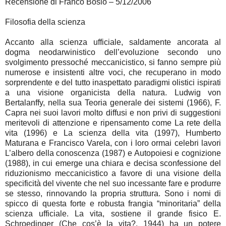
Recensione di Franco Bosio – 5/12/2006
Filosofia della scienza
Accanto alla scienza ufficiale, saldamente ancorata al
dogma neodarwinistico dell’evoluzione secondo uno
svolgimento pressoché meccanicistico, si fanno sempre più
numerose e insistenti altre voci, che recuperano in modo
sorprendente e del tutto inaspettato paradigmi olistici ispirati
a una visione organicista della natura. Ludwig von
Bertalanffy, nella sua Teoria generale dei sistemi (1966), F.
Capra nei suoi lavori molto diffusi e non privi di suggestioni
meritevoli di attenzione e ripensamento come La rete della
vita (1996) e La scienza della vita (1997), Humberto
Maturana e Francisco Varela, con i loro ormai celebri lavori
L’albero della conoscenza (1987) e Autopoiesi e cognizione
(1988), in cui emerge una chiara e decisa sconfessione del
riduzionismo meccanicistico a favore di una visione della
specificità del vivente che nel suo incessante fare e produrre
se stesso, rinnovando la propria struttura. Sono i nomi di
spicco di questa forte e robusta frangia “minoritaria” della
scienza ufficiale. La vita, sostiene il grande fisico E.
Schroedinger (Che cos’è la vita?, 1944) ha un potere