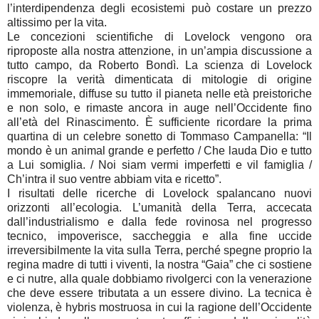
l’interdipendenza degli ecosistemi può costare un prezzo
altissimo per la vita.
Le concezioni scientifiche di Lovelock vengono ora
riproposte alla nostra attenzione, in un’ampia discussione a
tutto campo, da Roberto Bondì. La scienza di Lovelock
riscopre la verità dimenticata di mitologie di origine
immemoriale, diffuse su tutto il pianeta nelle età preistoriche
e non solo, e rimaste ancora in auge nell’Occidente fino
all’età del Rinascimento. È sufficiente ricordare la prima
quartina di un celebre sonetto di Tommaso Campanella: “Il
mondo è un animal grande e perfetto / Che lauda Dio e tutto
a Lui somiglia. / Noi siam vermi imperfetti e vil famiglia /
Ch’intra il suo ventre abbiam vita e ricetto”.
I risultati delle ricerche di Lovelock spalancano nuovi
orizzonti all’ecologia. L’umanità della Terra, accecata
dall’industrialismo e dalla fede rovinosa nel progresso
tecnico, impoverisce, saccheggia e alla fine uccide
irreversibilmente la vita sulla Terra, perché spegne proprio la
regina madre di tutti i viventi, la nostra “Gaia” che ci sostiene
e ci nutre, alla quale dobbiamo rivolgerci con la venerazione
che deve essere tributata a un essere divino. La tecnica è
violenza, è hybris mostruosa in cui la ragione dell’Occidente