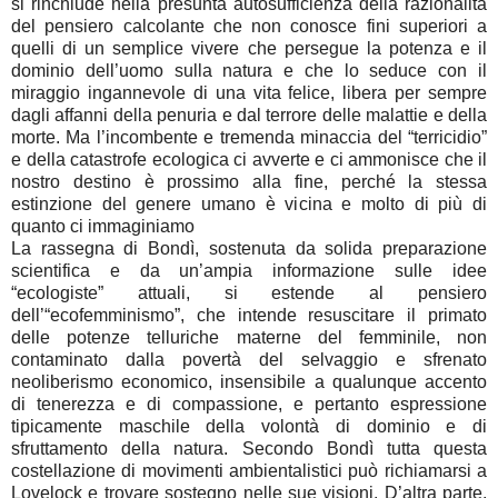
si rinchiude nella presunta autosufficienza della razionalità
del pensiero calcolante che non conosce fini superiori a
quelli di un semplice vivere che persegue la potenza e il
dominio dell’uomo sulla natura e che lo seduce con il
miraggio ingannevole di una vita felice, libera per sempre
dagli affanni della penuria e dal terrore delle malattie e della
morte. Ma l’incombente e tremenda minaccia del “terricidio”
e della catastrofe ecologica ci avverte e ci ammonisce che il
nostro destino è prossimo alla fine, perché la stessa
estinzione del genere umano è vicina e molto di più di
quanto ci immaginiamo
La rassegna di Bondì, sostenuta da solida preparazione
scientifica e da un’ampia informazione sulle idee
“ecologiste” attuali, si estende al pensiero
dell’“ecofemminismo”, che intende resuscitare il primato
delle potenze telluriche materne del femminile, non
contaminato dalla povertà del selvaggio e sfrenato
neoliberismo economico, insensibile a qualunque accento
di tenerezza e di compassione, e pertanto espressione
tipicamente maschile della volontà di dominio e di
sfruttamento della natura. Secondo Bondì tutta questa
costellazione di movimenti ambientalistici può richiamarsi a
Lovelock e trovare sostegno nelle sue visioni. D’altra parte,