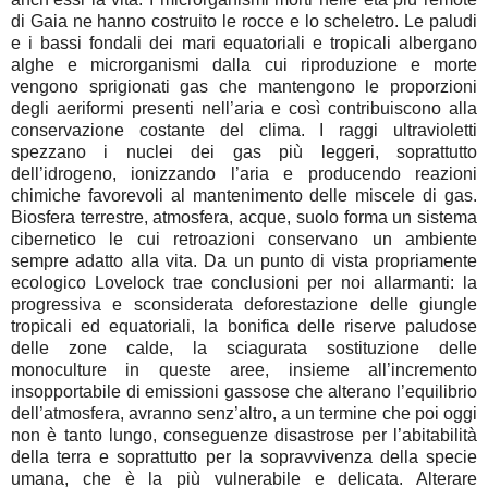
di Gaia ne hanno costruito le rocce e lo scheletro. Le paludi
e i bassi fondali dei mari equatoriali e tropicali albergano
alghe e microrganismi dalla cui riproduzione e morte
vengono sprigionati gas che mantengono le proporzioni
degli aeriformi presenti nell’aria e così contribuiscono alla
conservazione costante del clima. I raggi ultravioletti
spezzano i nuclei dei gas più leggeri, soprattutto
dell’idrogeno, ionizzando l’aria e producendo reazioni
chimiche favorevoli al mantenimento delle miscele di gas.
Biosfera terrestre, atmosfera, acque, suolo forma un sistema
cibernetico le cui retroazioni conservano un ambiente
sempre adatto alla vita. Da un punto di vista propriamente
ecologico Lovelock trae conclusioni per noi allarmanti: la
progressiva e sconsiderata deforestazione delle giungle
tropicali ed equatoriali, la bonifica delle riserve paludose
delle zone calde, la sciagurata sostituzione delle
monoculture in queste aree, insieme all’incremento
insopportabile di emissioni gassose che alterano l’equilibrio
dell’atmosfera, avranno senz’altro, a un termine che poi oggi
non è tanto lungo, conseguenze disastrose per l’abitabilità
della terra e soprattutto per la sopravvivenza della specie
umana, che è la più vulnerabile e delicata. Alterare