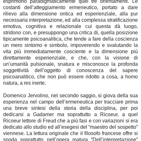
esprimono paradigmaticamente quei tre orientamenti. Le
costanti dell’atteggiamento ermeneutico, portato a dare
rilievo alla dimensione ontica ed esperienziale, alla pur
necessaria interpretazione, ed alla complessa stratificazione
emotiva, cognitiva e relazionale cui questa dà luogo,
stridono con, e presuppongo una critica di, quella posizione
tipicamente psicoanalitica, che tende a fare della coscienza
un mero sintomo e simbolo, impoverendo e svalutando la
vita più immediatamente cosciente e la dimensione più
direttamente esperienziale, e che, con la visione di
un’umanità pulsionale, snatura e misconosce la profonda
soggettività dell’oggetto di conoscenza del sapere
psicoanalitico, che non può essere ridotto a cosa, a homo
natura, a res inerte.
Domenico Jervolino, nel secondo saggio, si giova della sua
esperienza nel campo dell’ermeneutica per tracciare prima
una breve sintesi della storia della disciplina, per poi
dedicarsi a Gadamer ma soprattutto a Ricoeur, a quel
Ricoeur lettore di Freud che a più fasi e con variazioni si era
dedicato allo studio ed all’esegesi del “maestro del sospetto”
viennese. La lettura originale che il filosofo francese offre si
snoda soprattutto nell’opera matura “Dell’interpretazione”