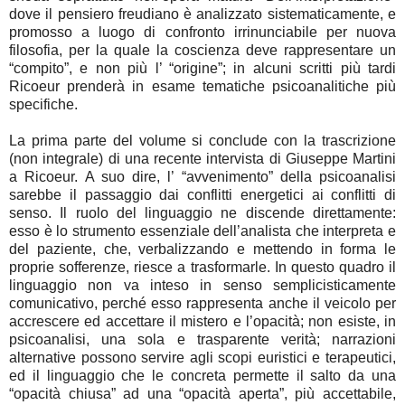
dove il pensiero freudiano è analizzato sistematicamente, e
promosso a luogo di confronto irrinunciabile per nuova
filosofia, per la quale la coscienza deve rappresentare un
“compito”, e non più l’ “origine”; in alcuni scritti più tardi
Ricoeur prenderà in esame tematiche psicoanalitiche più
specifiche.
La prima parte del volume si conclude con la trascrizione
(non integrale) di una recente intervista di Giuseppe Martini
a Ricoeur. A suo dire, l’ “avvenimento” della psicoanalisi
sarebbe il passaggio dai conflitti energetici ai conflitti di
senso. Il ruolo del linguaggio ne discende direttamente:
esso è lo strumento essenziale dell’analista che interpreta e
del paziente, che, verbalizzando e mettendo in forma le
proprie sofferenze, riesce a trasformarle. In questo quadro il
linguaggio non va inteso in senso semplicisticamente
comunicativo, perché esso rappresenta anche il veicolo per
accrescere ed accettare il mistero e l’opacità; non esiste, in
psicoanalisi, una sola e trasparente verità; narrazioni
alternative possono servire agli scopi euristici e terapeutici,
ed il linguaggio che le concreta permette il salto da una
“opacità chiusa” ad una “opacità aperta”, più accettabile,