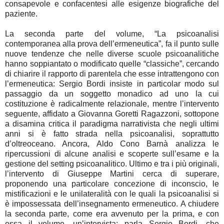
consapevole e confacentesi alle esigenze biografiche del
paziente.
La seconda parte del volume, “La psicoanalisi
contemporanea alla prova dell’ermeneutica”, fa il punto sulle
nuove tendenze che nelle diverse scuole psicoanalitiche
hanno soppiantato o modificato quelle “classiche”, cercando
di chiarire il rapporto di parentela che esse intrattengono con
l’ermeneutica: Sergio Bordi insiste in particolar modo sul
passaggio da un soggetto monadico ad uno la cui
costituzione è radicalmente relazionale, mentre l’intervento
seguente, affidato a Giovanna Goretti Ragazzoni, sottopone
a disamina critica il paradigma narrativista che negli ultimi
anni si è fatto strada nella psicoanalisi, soprattutto
d’oltreoceano. Ancora, Aldo Cono Barnà analizza le
ripercussioni di alcune analisi e scoperte sull’esame e la
gestione del setting psicoanalitico. Ultimo e tra i più originali,
l’intervento di Giuseppe Martini cerca di superare,
proponendo una particolare concezione di inconscio, le
mistificazioni e le unilateralità con le quali la psicoanalisi si
è impossessata dell’insegnamento ermeneutico. A chiudere
la seconda parte, come era avvenuto per la prima, e con
essa il volume, un’intervista: parla Sergio Bordi, che