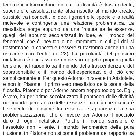
fenomeni intramondani: mentre la divinità è trascendente,
superiore e assolutamente altra rispetto al mondo creato,
sussiste tra i concetti, le idee, i generi e le specie e la realtà
mutevole e contingente una relazione problematica. La
metafisica sorge appunto da una “rottura tra le essenze,
quegli dei appunto secolarizzati in idee, e il mondo dei
fenomeni, che è inevitabile nel momento in cui gli dei si
trasformano in concetti e l’essere si trasforma anche in una
relazione con l’ente” (p. 23). La peculiarità del pensiero
metafisico è che assume come suo oggetto proprio quella
tensione nel rapporto tra il mondo della trascendenza e del
soprasensibile e il mondo dell’esperienza e di ciò che
semplicemente è. Per questo Adorno intravede in Aristotele,
e non in Platone, il primo vero metafisico della storia della
filosofia. Platone è per Adorno ancora troppo teologico. Egli,
è vero, ha per primo secolarizzato il pantheon delle divinità
nel mondo iperuranico delle essenze, ma ciò che manca è
l’elemento di tensione tra essenza e apparenza, la sua
problematizzazione, che è invece per Adorno il nocciolo
duro di ogni metafisica. Poiché il mondo sensibile è
l’assoluto non – ente, il mondo fenomenico della pura
illusione, in Platone non si pone il problema del rapporto tra