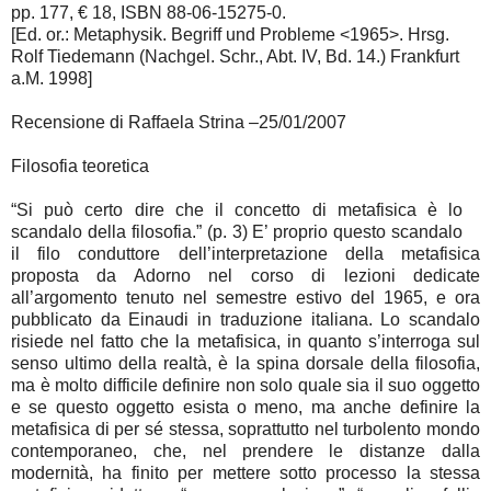
pp. 177, € 18, ISBN 88-06-15275-0.
[Ed. or.: Metaphysik. Begriff und Probleme <1965>. Hrsg.
Rolf Tiedemann (Nachgel. Schr., Abt. IV, Bd. 14.) Frankfurt
a.M. 1998]
Recensione di Raffaela Strina –25/01/2007
Filosofia teoretica
“Si può certo dire che il concetto di metafisica è lo
scandalo della filosofia.” (p. 3) E’ proprio questo scandalo
il filo conduttore dell’interpretazione della metafisica
proposta da Adorno nel corso di lezioni dedicate
all’argomento tenuto nel semestre estivo del 1965, e ora
pubblicato da Einaudi in traduzione italiana. Lo scandalo
risiede nel fatto che la metafisica, in quanto s’interroga sul
senso ultimo della realtà, è la spina dorsale della filosofia,
ma è molto difficile definire non solo quale sia il suo oggetto
e se questo oggetto esista o meno, ma anche definire la
metafisica di per sé stessa, soprattutto nel turbolento mondo
contemporaneo, che, nel prendere le distanze dalla
modernità, ha finito per mettere sotto processo la stessa