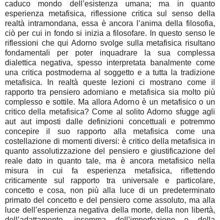
caduco mondo dell’esistenza umana; ma in quanto
esperienza metafisica, riflessione critica sul senso della
realtà intramondana, essa è ancora l’anima della filosofia,
ciò per cui in fondo si inizia a filosofare. In questo senso le
riflessioni che qui Adorno svolge sulla metafisica risultano
fondamentali per poter inquadrare la sua complessa
dialettica negativa, spesso interpretata banalmente come
una critica postmoderna al soggetto e a tutta la tradizione
metafisica. In realtà queste lezioni ci mostrano come il
rapporto tra pensiero adorniano e metafisica sia molto più
complesso e sottile. Ma allora Adorno è un metafisico o un
critico della metafisica? Come al solito Adorno sfugge agli
aut aut imposti dalle definizioni concettuali e potremmo
concepire il suo rapporto alla metafisica come una
costellazione di momenti diversi: è critico della metafisica in
quanto assolutizzazione del pensiero e giustificazione del
reale dato in quanto tale, ma è ancora metafisico nella
misura in cui fa esperienza metafisica, riflettendo
criticamente sul rapporto tra universale e particolare,
concetto e cosa, non più alla luce di un predeterminato
primato del concetto e del pensiero come assoluto, ma alla
luce dell’esperienza negativa della morte, della non libertà,
dell’adattamento, insomma dell’imperfezione e della