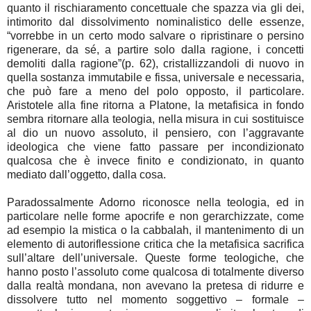
quanto il rischiaramento concettuale che spazza via gli dei,
intimorito dal dissolvimento nominalistico delle essenze,
“vorrebbe in un certo modo salvare o ripristinare o persino
rigenerare, da sé, a partire solo dalla ragione, i concetti
demoliti dalla ragione”(p. 62), cristallizzandoli di nuovo in
quella sostanza immutabile e fissa, universale e necessaria,
che può fare a meno del polo opposto, il particolare.
Aristotele alla fine ritorna a Platone, la metafisica in fondo
sembra ritornare alla teologia, nella misura in cui sostituisce
al dio un nuovo assoluto, il pensiero, con l’aggravante
ideologica che viene fatto passare per incondizionato
qualcosa che è invece finito e condizionato, in quanto
mediato dall’oggetto, dalla cosa.
Paradossalmente Adorno riconosce nella teologia, ed in
particolare nelle forme apocrife e non gerarchizzate, come
ad esempio la mistica o la cabbalah, il mantenimento di un
elemento di autoriflessione critica che la metafisica sacrifica
sull’altare dell’universale. Queste forme teologiche, che
hanno posto l’assoluto come qualcosa di totalmente diverso
dalla realtà mondana, non avevano la pretesa di ridurre e
dissolvere tutto nel momento soggettivo – formale –