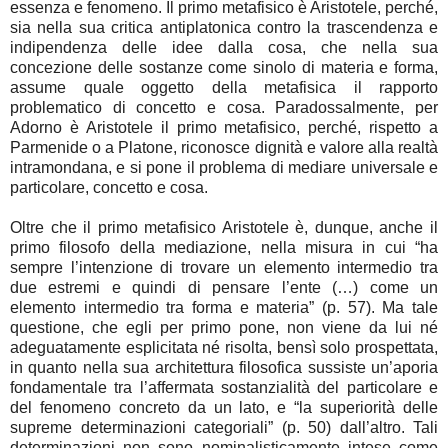
essenza e fenomeno. Il primo metafisico è Aristotele, perché,
sia nella sua critica antiplatonica contro la trascendenza e
indipendenza delle idee dalla cosa, che nella sua
concezione delle sostanze come sinolo di materia e forma,
assume quale oggetto della metafisica il rapporto
problematico di concetto e cosa. Paradossalmente, per
Adorno è Aristotele il primo metafisico, perché, rispetto a
Parmenide o a Platone, riconosce dignità e valore alla realtà
intramondana, e si pone il problema di mediare universale e
particolare, concetto e cosa.
Oltre che il primo metafisico Aristotele è, dunque, anche il
primo filosofo della mediazione, nella misura in cui “ha
sempre l’intenzione di trovare un elemento intermedio tra
due estremi e quindi di pensare l’ente (…) come un
elemento intermedio tra forma e materia” (p. 57). Ma tale
questione, che egli per primo pone, non viene da lui né
adeguatamente esplicitata né risolta, bensì solo prospettata,
in quanto nella sua architettura filosofica sussiste un’aporia
fondamentale tra l’affermata sostanzialità del particolare e
del fenomeno concreto da un lato, e “la superiorità delle
supreme determinazioni categoriali” (p. 50) dall’altro. Tali
determinazioni non sono nominalisticamente intese come