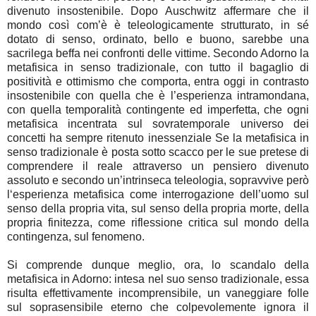
divenuto insostenibile. Dopo Auschwitz affermare che il
mondo così com’è è teleologicamente strutturato, in sé
dotato di senso, ordinato, bello e buono, sarebbe una
sacrilega beffa nei confronti delle vittime. Secondo Adorno la
metafisica in senso tradizionale, con tutto il bagaglio di
positività e ottimismo che comporta, entra oggi in contrasto
insostenibile con quella che è l’esperienza intramondana,
con quella temporalità contingente ed imperfetta, che ogni
metafisica incentrata sul sovratemporale universo dei
concetti ha sempre ritenuto inessenziale Se la metafisica in
senso tradizionale è posta sotto scacco per le sue pretese di
comprendere il reale attraverso un pensiero divenuto
assoluto e secondo un’intrinseca teleologia, sopravvive però
l‘esperienza metafisica come interrogazione dell’uomo sul
senso della propria vita, sul senso della propria morte, della
propria finitezza, come riflessione critica sul mondo della
contingenza, sul fenomeno.
Si comprende dunque meglio, ora, lo scandalo della
metafisica in Adorno: intesa nel suo senso tradizionale, essa
risulta effettivamente incomprensibile, un vaneggiare folle
sul soprasensibile eterno che colpevolemente ignora il