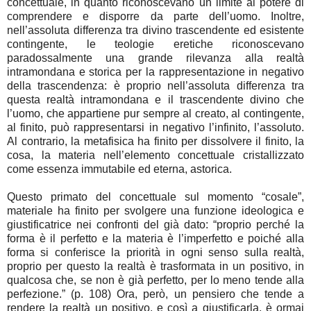
concettuale, in quanto riconoscevano un limite al potere di
comprendere e disporre da parte dell’uomo. Inoltre,
nell’assoluta differenza tra divino trascendente ed esistente
contingente, le teologie eretiche riconoscevano
paradossalmente una grande rilevanza alla realtà
intramondana e storica per la rappresentazione in negativo
della trascendenza: è proprio nell’assoluta differenza tra
questa realtà intramondana e il trascendente divino che
l’uomo, che appartiene pur sempre al creato, al contingente,
al finito, può rappresentarsi in negativo l’infinito, l’assoluto.
Al contrario, la metafisica ha finito per dissolvere il finito, la
cosa, la materia nell’elemento concettuale cristallizzato
come essenza immutabile ed eterna, astorica.
Questo primato del concettuale sul momento “cosale”,
materiale ha finito per svolgere una funzione ideologica e
giustificatrice nei confronti del già dato: “proprio perché la
forma è il perfetto e la materia è l’imperfetto e poiché alla
forma si conferisce la priorità in ogni senso sulla realtà,
proprio per questo la realtà è trasformata in un positivo, in
qualcosa che, se non è già perfetto, per lo meno tende alla
perfezione.” (p. 108) Ora, però, un pensiero che tende a
rendere la realtà un positivo, e così a giustificarla, è ormai