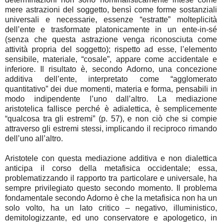
mere astrazioni del soggetto, bensì come forme sostanziali
universali e necessarie, essenze “estratte” molteplicità
dell’ente e trasformate platonicamente in un ente-in-sé
(senza che questa astrazione venga riconosciuta come
attività propria del soggetto); rispetto ad esse, l’elemento
sensibile, materiale, “cosale”, appare come accidentale e
inferiore. Il risultato è, secondo Adorno, una concezione
additiva dell’ente, interpretato come “agglomerato
quantitativo” dei due momenti, materia e forma, pensabili in
modo indipendente l’uno dall’altro. La mediazione
aristotelica fallisce perché è adialettica, è semplicemente
“qualcosa tra gli estremi” (p. 57), e non ciò che si compie
attraverso gli estremi stessi, implicando il reciproco rimando
dell’uno all’altro.
Aristotele con questa mediazione additiva e non dialettica
anticipa il corso della metafisica occidentale; essa,
problematizzando il rapporto tra particolare e universale, ha
sempre privilegiato questo secondo momento. Il problema
fondamentale secondo Adorno è che la metafisica non ha un
solo volto, ha un lato critico – negativo, illuministico,
demitologizzante, ed uno conservatore e apologetico, in