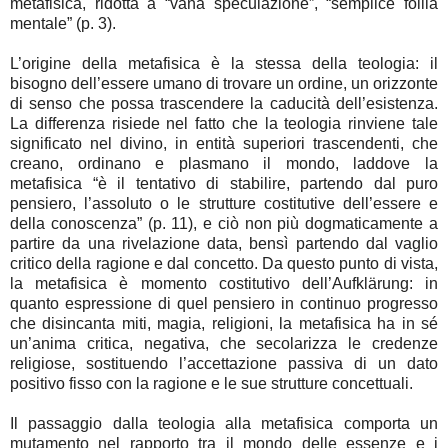
metafisica, ridotta a “vana speculazione”, “semplice follia
mentale” (p. 3).
L’origine della metafisica è la stessa della teologia: il
bisogno dell’essere umano di trovare un ordine, un orizzonte
di senso che possa trascendere la caducità dell’esistenza.
La differenza risiede nel fatto che la teologia rinviene tale
significato nel divino, in entità superiori trascendenti, che
creano, ordinano e plasmano il mondo, laddove la
metafisica “è il tentativo di stabilire, partendo dal puro
pensiero, l’assoluto o le strutture costitutive dell’essere e
della conoscenza” (p. 11), e ciò non più dogmaticamente a
partire da una rivelazione data, bensì partendo dal vaglio
critico della ragione e dal concetto. Da questo punto di vista,
la metafisica è momento costitutivo dell’Aufklärung: in
quanto espressione di quel pensiero in continuo progresso
che disincanta miti, magia, religioni, la metafisica ha in sé
un’anima critica, negativa, che secolarizza le credenze
religiose, sostituendo l’accettazione passiva di un dato
positivo fisso con la ragione e le sue strutture concettuali.
Il passaggio dalla teologia alla metafisica comporta un
mutamento nel rapporto tra il mondo delle essenze e i