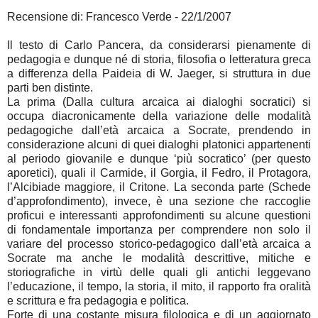
Recensione di: Francesco Verde - 22/1/2007
Il testo di Carlo Pancera, da considerarsi pienamente di
pedagogia e dunque né di storia, filosofia o letteratura greca
a differenza della Paideia di W. Jaeger, si struttura in due
parti ben distinte.
La prima (Dalla cultura arcaica ai dialoghi socratici) si
occupa diacronicamente della variazione delle modalità
pedagogiche dall’età arcaica a Socrate, prendendo in
considerazione alcuni di quei dialoghi platonici appartenenti
al periodo giovanile e dunque ‘più socratico’ (per questo
aporetici), quali il Carmide, il Gorgia, il Fedro, il Protagora,
l’Alcibiade maggiore, il Critone. La seconda parte (Schede
d’approfondimento), invece, è una sezione che raccoglie
proficui e interessanti approfondimenti su alcune questioni
di fondamentale importanza per comprendere non solo il
variare del processo storico-pedagogico dall’età arcaica a
Socrate ma anche le modalità descrittive, mitiche e
storiografiche in virtù delle quali gli antichi leggevano
l’educazione, il tempo, la storia, il mito, il rapporto fra oralità
e scrittura e fra pedagogia e politica.
Forte di una costante misura filologica e di un aggiornato