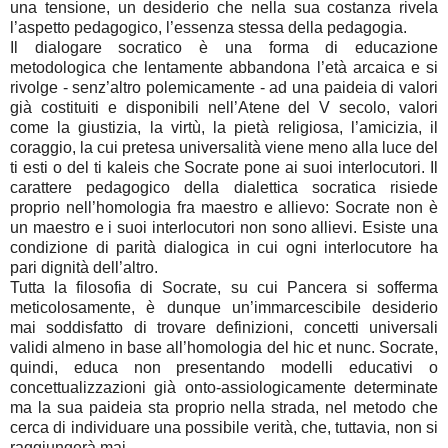
una tensione, un desiderio che nella sua costanza rivela
l’aspetto pedagogico, l’essenza stessa della pedagogia.
Il dialogare socratico è una forma di educazione
metodologica che lentamente abbandona l’età arcaica e si
rivolge - senz’altro polemicamente - ad una paideia di valori
già costituiti e disponibili nell’Atene del V secolo, valori
come la giustizia, la virtù, la pietà religiosa, l’amicizia, il
coraggio, la cui pretesa universalità viene meno alla luce del
ti esti o del ti kaleis che Socrate pone ai suoi interlocutori. Il
carattere pedagogico della dialettica socratica risiede
proprio nell’homologia fra maestro e allievo: Socrate non è
un maestro e i suoi interlocutori non sono allievi. Esiste una
condizione di parità dialogica in cui ogni interlocutore ha
pari dignità dell’altro.
Tutta la filosofia di Socrate, su cui Pancera si sofferma
meticolosamente, è dunque un’immarcescibile desiderio
mai soddisfatto di trovare definizioni, concetti universali
validi almeno in base all’homologia del hic et nunc. Socrate,
quindi, educa non presentando modelli educativi o
concettualizzazioni già onto-assiologicamente determinate
ma la sua paideia sta proprio nella strada, nel metodo che
cerca di individuare una possibile verità, che, tuttavia, non si
raggiungerà mai.