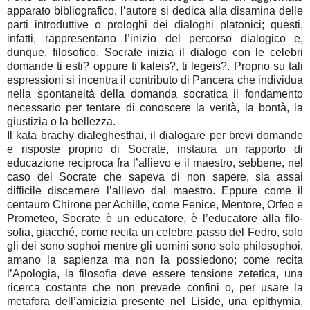
apparato bibliografico, l’autore si dedica alla disamina delle
parti introduttive o prologhi dei dialoghi platonici; questi,
infatti, rappresentano l’inizio del percorso dialogico e,
dunque, filosofico. Socrate inizia il dialogo con le celebri
domande ti esti? oppure ti kaleis?, ti legeis?. Proprio su tali
espressioni si incentra il contributo di Pancera che individua
nella spontaneità della domanda socratica il fondamento
necessario per tentare di conoscere la verità, la bontà, la
giustizia o la bellezza.
Il kata brachy dialeghesthai, il dialogare per brevi domande
e risposte proprio di Socrate, instaura un rapporto di
educazione reciproca fra l’allievo e il maestro, sebbene, nel
caso del Socrate che sapeva di non sapere, sia assai
difficile discernere l’allievo dal maestro. Eppure come il
centauro Chirone per Achille, come Fenice, Mentore, Orfeo e
Prometeo, Socrate è un educatore, è l’educatore alla filo-
sofia, giacché, come recita un celebre passo del Fedro, solo
gli dei sono sophoi mentre gli uomini sono solo philosophoi,
amano la sapienza ma non la possiedono; come recita
l’Apologia, la filosofia deve essere tensione zetetica, una
ricerca costante che non prevede confini o, per usare la
metafora dell’amicizia presente nel Liside, una epithymia,