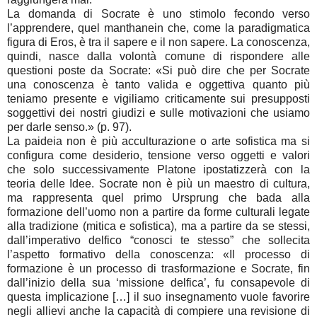
La domanda di Socrate è uno stimolo fecondo verso
l’apprendere, quel manthanein che, come la paradigmatica
figura di Eros, è tra il sapere e il non sapere. La conoscenza,
quindi, nasce dalla volontà comune di rispondere alle
questioni poste da Socrate: «Si può dire che per Socrate
una conoscenza è tanto valida e oggettiva quanto più
teniamo presente e vigiliamo criticamente sui presupposti
soggettivi dei nostri giudizi e sulle motivazioni che usiamo
per darle senso.» (p. 97).
La paideia non è più acculturazione o arte sofistica ma si
configura come desiderio, tensione verso oggetti e valori
che solo successivamente Platone ipostatizzerà con la
teoria delle Idee. Socrate non è più un maestro di cultura,
ma rappresenta quel primo Ursprung che bada alla
formazione dell’uomo non a partire da forme culturali legate
alla tradizione (mitica e sofistica), ma a partire da se stessi,
dall’imperativo delfico “conosci te stesso” che sollecita
l’aspetto formativo della conoscenza: «Il processo di
formazione è un processo di trasformazione e Socrate, fin
dall’inizio della sua ‘missione delfica’, fu consapevole di
questa implicazione […] il suo insegnamento vuole favorire
negli allievi anche la capacità di compiere una revisione di