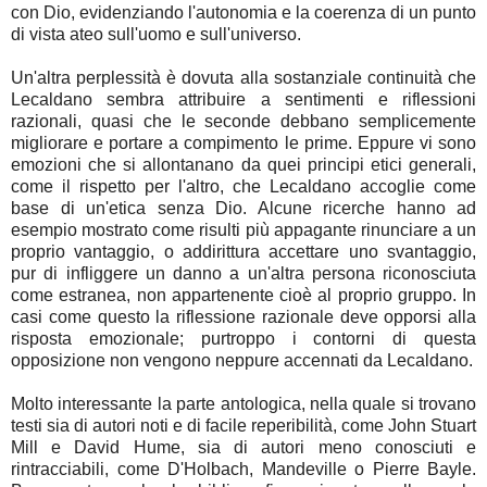
con Dio, evidenziando l'autonomia e la coerenza di un punto
di vista ateo sull'uomo e sull'universo.
Un'altra perplessità è dovuta alla sostanziale continuità che
Lecaldano sembra attribuire a sentimenti e riflessioni
razionali, quasi che le seconde debbano semplicemente
migliorare e portare a compimento le prime. Eppure vi sono
emozioni che si allontanano da quei principi etici generali,
come il rispetto per l'altro, che Lecaldano accoglie come
base di un'etica senza Dio. Alcune ricerche hanno ad
esempio mostrato come risulti più appagante rinunciare a un
proprio vantaggio, o addirittura accettare uno svantaggio,
pur di infliggere un danno a un'altra persona riconosciuta
come estranea, non appartenente cioè al proprio gruppo. In
casi come questo la riflessione razionale deve opporsi alla
risposta emozionale; purtroppo i contorni di questa
opposizione non vengono neppure accennati da Lecaldano.
Molto interessante la parte antologica, nella quale si trovano
testi sia di autori noti e di facile reperibilità, come John Stuart
Mill e David Hume, sia di autori meno conosciuti e
rintracciabili, come D'Holbach, Mandeville o Pierre Bayle.