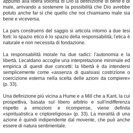
appunto alla libera volontà di Dio la definizione di bene e di
male, arrivando a sostenere la possibilità che Dio avrebbe
potuto anche far sì che quello che noi chiamiamo male sia
bene e viceversa.
La pars construens del saggio si articola intorno a due tesi
forti: lo spazio etico è lo spazio della responsabilità; l'etica è
naturale e non necessita di fondazione.
La responsabilità morale ha due radici: l'autonomia e la
libertà. Lecaldano accoglie una interpretazione minimale ed
empirica di questi due concetti: la libertà è da intendersi
semplicemente come «assenza di qualsiasi costrizione o
coercizione esterna nella scelta delle azioni da compiere»
(p. 33).
Una definizione più vicina a Hume e a Mill che a Kant, la cui
prospettiva, basata sul libero arbitrio e sull'indifferenza
rispetto a emozioni e ricompense, viene definita
«spiritualistica e criptoreligiosa» (p. 33). La moralità di una
azione è quindi indipendente dal movente, che può anche
essere di natura sentimentale.