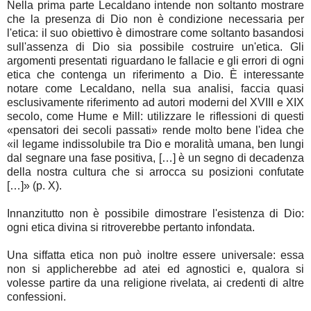
Nella prima parte Lecaldano intende non soltanto mostrare
che la presenza di Dio non è condizione necessaria per
l'etica: il suo obiettivo è dimostrare come soltanto basandosi
sull'assenza di Dio sia possibile costruire un'etica. Gli
argomenti presentati riguardano le fallacie e gli errori di ogni
etica che contenga un riferimento a Dio. È interessante
notare come Lecaldano, nella sua analisi, faccia quasi
esclusivamente riferimento ad autori moderni del XVIII e XIX
secolo, come Hume e Mill: utilizzare le riflessioni di questi
«pensatori dei secoli passati» rende molto bene l'idea che
«il legame indissolubile tra Dio e moralità umana, ben lungi
dal segnare una fase positiva, […] è un segno di decadenza
della nostra cultura che si arrocca su posizioni confutate
[…]» (p. X).
Innanzitutto non è possibile dimostrare l'esistenza di Dio:
ogni etica divina si ritroverebbe pertanto infondata.
Una siffatta etica non può inoltre essere universale: essa
non si applicherebbe ad atei ed agnostici e, qualora si
volesse partire da una religione rivelata, ai credenti di altre
confessioni.