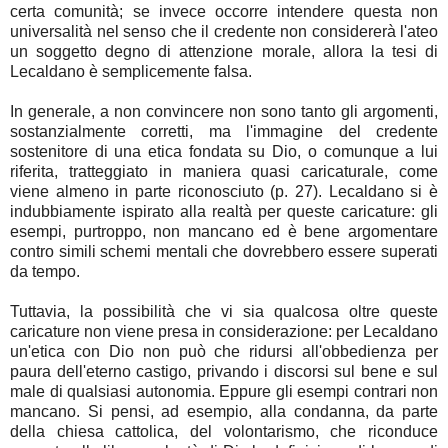
certa comunità; se invece occorre intendere questa non
universalità nel senso che il credente non considererà l'ateo
un soggetto degno di attenzione morale, allora la tesi di
Lecaldano è semplicemente falsa.
In generale, a non convincere non sono tanto gli argomenti,
sostanzialmente corretti, ma l'immagine del credente
sostenitore di una etica fondata su Dio, o comunque a lui
riferita, tratteggiato in maniera quasi caricaturale, come
viene almeno in parte riconosciuto (p. 27). Lecaldano si è
indubbiamente ispirato alla realtà per queste caricature: gli
esempi, purtroppo, non mancano ed è bene argomentare
contro simili schemi mentali che dovrebbero essere superati
da tempo.
Tuttavia, la possibilità che vi sia qualcosa oltre queste
caricature non viene presa in considerazione: per Lecaldano
un'etica con Dio non può che ridursi all'obbedienza per
paura dell'eterno castigo, privando i discorsi sul bene e sul
male di qualsiasi autonomia. Eppure gli esempi contrari non
mancano. Si pensi, ad esempio, alla condanna, da parte
della chiesa cattolica, del volontarismo, che riconduce