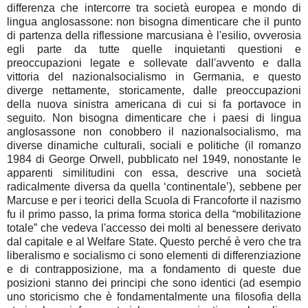
differenza che intercorre tra società europea e mondo di
lingua anglosassone: non bisogna dimenticare che il punto
di partenza della riflessione marcusiana è l'esilio, ovverosia
egli parte da tutte quelle inquietanti questioni e
preoccupazioni legate e sollevate dall'avvento e dalla
vittoria del nazionalsocialismo in Germania, e questo
diverge nettamente, storicamente, dalle preoccupazioni
della nuova sinistra americana di cui si fa portavoce in
seguito. Non bisogna dimenticare che i paesi di lingua
anglosassone non conobbero il nazionalsocialismo, ma
diverse dinamiche culturali, sociali e politiche (il romanzo
1984 di George Orwell, pubblicato nel 1949, nonostante le
apparenti similitudini con essa, descrive una società
radicalmente diversa da quella ‘continentale’), sebbene per
Marcuse e per i teorici della Scuola di Francoforte il nazismo
fu il primo passo, la prima forma storica della “mobilitazione
totale” che vedeva l'accesso dei molti al benessere derivato
dal capitale e al Welfare State. Questo perché è vero che tra
liberalismo e socialismo ci sono elementi di differenziazione
e di contrapposizione, ma a fondamento di queste due
posizioni stanno dei principi che sono identici (ad esempio
uno storicismo che è fondamentalmente una filosofia della