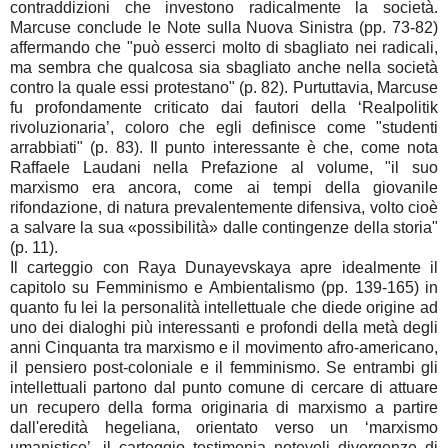
contraddizioni che investono radicalmente la società.
Marcuse conclude le Note sulla Nuova Sinistra (pp. 73-82)
affermando che "può esserci molto di sbagliato nei radicali,
ma sembra che qualcosa sia sbagliato anche nella società
contro la quale essi protestano" (p. 82). Purtuttavia, Marcuse
fu profondamente criticato dai fautori della ‘Realpolitik
rivoluzionaria’, coloro che egli definisce come "studenti
arrabbiati" (p. 83). Il punto interessante è che, come nota
Raffaele Laudani nella Prefazione al volume, "il suo
marxismo era ancora, come ai tempi della giovanile
rifondazione, di natura prevalentemente difensiva, volto cioè
a salvare la sua «possibilità» dalle contingenze della storia"
(p. 11).
Il carteggio con Raya Dunayevskaya apre idealmente il
capitolo su Femminismo e Ambientalismo (pp. 139-165) in
quanto fu lei la personalità intellettuale che diede origine ad
uno dei dialoghi più interessanti e profondi della metà degli
anni Cinquanta tra marxismo e il movimento afro-americano,
il pensiero post-coloniale e il femminismo. Se entrambi gli
intellettuali partono dal punto comune di cercare di attuare
un recupero della forma originaria di marxismo a partire
dall'eredità hegeliana, orientato verso un ‘marxismo
umanistico’, il carteggio testimonia notevoli divergenze di