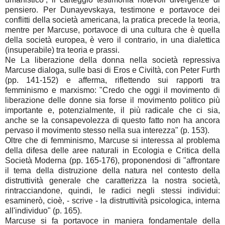
pensiero. Per Dunayevskaya, testimone e portavoce dei
conflitti della società americana, la pratica precede la teoria,
mentre per Marcuse, portavoce di una cultura che è quella
della società europea, è vero il contrario, in una dialettica
(insuperabile) tra teoria e prassi.
Ne La liberazione della donna nella società repressiva
Marcuse dialoga, sulle basi di Eros e Civiltà, con Peter Furth
(pp. 141-152) e afferma, riflettendo sui rapporti tra
femminismo e marxismo: "Credo che oggi il movimento di
liberazione delle donne sia forse il movimento politico più
importante e, potenzialmente, il più radicale che ci sia,
anche se la consapevolezza di questo fatto non ha ancora
pervaso il movimento stesso nella sua interezza" (p. 153).
Oltre che di femminismo, Marcuse si interessa al problema
della difesa delle aree naturali in Ecologia e Critica della
Società Moderna (pp. 165-176), proponendosi di "affrontare
il tema della distruzione della natura nel contesto della
distruttività generale che caratterizza la nostra società,
rintracciandone, quindi, le radici negli stessi individui:
esaminerò, cioè, - scrive - la distruttività psicologica, interna
all'individuo" (p. 165).
Marcuse si fa portavoce in maniera fondamentale della