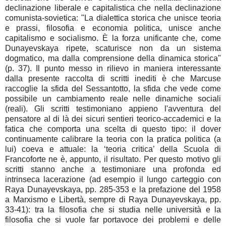
declinazione liberale e capitalistica che nella declinazione
comunista-sovietica: "La dialettica storica che unisce teoria
e prassi, filosofia e economia politica, unisce anche
capitalismo e socialismo. È la forza unificante che, come
Dunayevskaya ripete, scaturisce non da un sistema
dogmatico, ma dalla comprensione della dinamica storica"
(p. 37). Il punto messo in rilievo in maniera interessante
dalla presente raccolta di scritti inediti è che Marcuse
raccoglie la sfida del Sessantotto, la sfida che vede come
possibile un cambiamento reale nelle dinamiche sociali
(reali). Gli scritti testimoniano appieno l'avventura del
pensatore al di là dei sicuri sentieri teorico-accademici e la
fatica che comporta una scelta di questo tipo: il dover
continuamente calibrare la teoria con la pratica politica (a
lui) coeva e attuale: la ‘teoria critica’ della Scuola di
Francoforte ne è, appunto, il risultato. Per questo motivo gli
scritti stanno anche a testimoniare una profonda ed
intrinseca lacerazione (ad esempio il lungo carteggio con
Raya Dunayevskaya, pp. 285-353 e la prefazione del 1958
a Marxismo e Libertà, sempre di Raya Dunayevskaya, pp.
33-41): tra la filosofia che si studia nelle università e la
filosofia che si vuole far portavoce dei problemi e delle