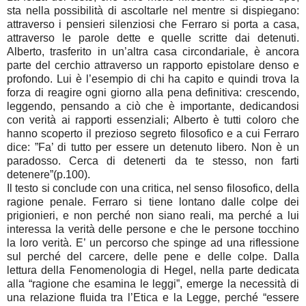
sta nella possibilità di ascoltarle nel mentre si dispiegano:
attraverso i pensieri silenziosi che Ferraro si porta a casa,
attraverso le parole dette e quelle scritte dai detenuti.
Alberto, trasferito in un’altra casa circondariale, è ancora
parte del cerchio attraverso un rapporto epistolare denso e
profondo. Lui è l’esempio di chi ha capito e quindi trova la
forza di reagire ogni giorno alla pena definitiva: crescendo,
leggendo, pensando a ciò che è importante, dedicandosi
con verità ai rapporti essenziali; Alberto è tutti coloro che
hanno scoperto il prezioso segreto filosofico e a cui Ferraro
dice: ”Fa’ di tutto per essere un detenuto libero. Non è un
paradosso. Cerca di detenerti da te stesso, non farti
detenere”(p.100).
Il testo si conclude con una critica, nel senso filosofico, della
ragione penale. Ferraro si tiene lontano dalle colpe dei
prigionieri, e non perché non siano reali, ma perché a lui
interessa la verità delle persone e che le persone tocchino
la loro verità. E’ un percorso che spinge ad una riflessione
sul perché del carcere, delle pene e delle colpe. Dalla
lettura della Fenomenologia di Hegel, nella parte dedicata
alla “ragione che esamina le leggi”, emerge la necessità di
una relazione fluida tra l’Etica e la Legge, perché “essere