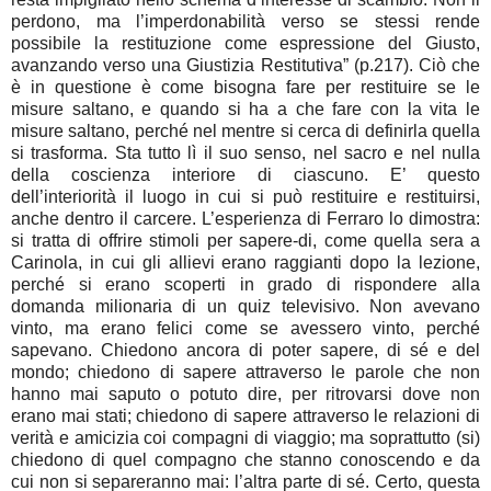
perdono, ma l’imperdonabilità verso se stessi rende
possibile la restituzione come espressione del Giusto,
avanzando verso una Giustizia Restitutiva” (p.217). Ciò che
è in questione è come bisogna fare per restituire se le
misure saltano, e quando si ha a che fare con la vita le
misure saltano, perché nel mentre si cerca di definirla quella
si trasforma. Sta tutto lì il suo senso, nel sacro e nel nulla
della coscienza interiore di ciascuno. E’ questo
dell’interiorità il luogo in cui si può restituire e restituirsi,
anche dentro il carcere. L’esperienza di Ferraro lo dimostra:
si tratta di offrire stimoli per sapere-di, come quella sera a
Carinola, in cui gli allievi erano raggianti dopo la lezione,
perché si erano scoperti in grado di rispondere alla
domanda milionaria di un quiz televisivo. Non avevano
vinto, ma erano felici come se avessero vinto, perché
sapevano. Chiedono ancora di poter sapere, di sé e del
mondo; chiedono di sapere attraverso le parole che non
hanno mai saputo o potuto dire, per ritrovarsi dove non
erano mai stati; chiedono di sapere attraverso le relazioni di
verità e amicizia coi compagni di viaggio; ma soprattutto (si)
chiedono di quel compagno che stanno conoscendo e da
cui non si separeranno mai: l’altra parte di sé. Certo, questa