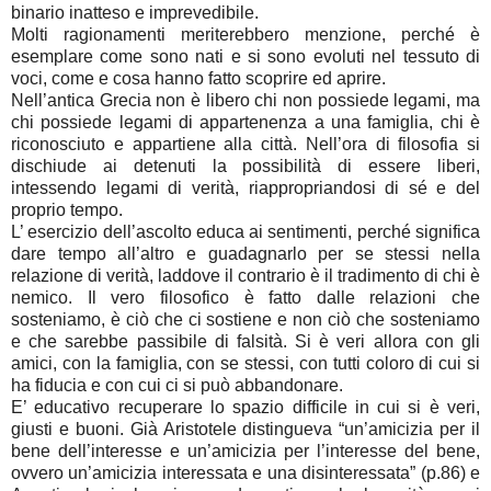
binario inatteso e imprevedibile.
Molti ragionamenti meriterebbero menzione, perché è
esemplare come sono nati e si sono evoluti nel tessuto di
voci, come e cosa hanno fatto scoprire ed aprire.
Nell’antica Grecia non è libero chi non possiede legami, ma
chi possiede legami di appartenenza a una famiglia, chi è
riconosciuto e appartiene alla città. Nell’ora di filosofia si
dischiude ai detenuti la possibilità di essere liberi,
intessendo legami di verità, riappropriandosi di sé e del
proprio tempo.
L’ esercizio dell’ascolto educa ai sentimenti, perché significa
dare tempo all’altro e guadagnarlo per se stessi nella
relazione di verità, laddove il contrario è il tradimento di chi è
nemico. Il vero filosofico è fatto dalle relazioni che
sosteniamo, è ciò che ci sostiene e non ciò che sosteniamo
e che sarebbe passibile di falsità. Si è veri allora con gli
amici, con la famiglia, con se stessi, con tutti coloro di cui si
ha fiducia e con cui ci si può abbandonare.
E’ educativo recuperare lo spazio difficile in cui si è veri,
giusti e buoni. Già Aristotele distingueva “un’amicizia per il
bene dell’interesse e un’amicizia per l’interesse del bene,
ovvero un’amicizia interessata e una disinteressata” (p.86) e