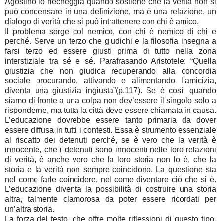
Agostino lo riecheggia quando sostiene che la verità non si
può condensare in una definizione, ma è una relazione, un
dialogo di verità che si può intrattenere con chi è amico.
Il problema sorge col nemico, con chi è nemico di chi e
perché. Serve un terzo che giudichi e la filosofia insegna a
farsi terzo ed essere giusti prima di tutto nella zona
interstiziale tra sé e sé. Parafrasando Aristotele: “Quella
giustizia che non giudica recuperando alla concordia
sociale procurando, attivando e alimentando l’amicizia,
diventa una giustizia ingiusta”(p.117). Se è così, quando
siamo di fronte a una colpa non dev’essere il singolo solo a
risponderne, ma tutta la città deve essere chiamata in causa.
L’educazione dovrebbe essere tanto primaria da dover
essere diffusa in tutti i contesti. Essa è strumento essenziale
al riscatto dei detenuti perché, se è vero che la verità è
innocente, che i detenuti sono innocenti nelle loro relazioni
di verità, è anche vero che la loro storia non lo è, che la
storia e la verità non sempre coincidono. La questione sta
nel come farle coincidere, nel come diventare ciò che si è.
L’educazione diventa la possibilità di costruire una storia
altra, talmente clamorosa da poter essere ricordati per
un’altra storia.
La forza del testo, che offre molte riflessioni di questo tipo,