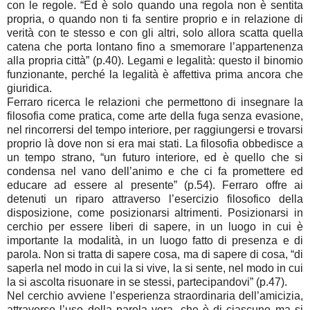
con le regole. “Ed è solo quando una regola non è sentita
propria, o quando non ti fa sentire proprio e in relazione di
verità con te stesso e con gli altri, solo allora scatta quella
catena che porta lontano fino a smemorare l’appartenenza
alla propria città” (p.40). Legami e legalità: questo il binomio
funzionante, perché la legalità è affettiva prima ancora che
giuridica.
Ferraro ricerca le relazioni che permettono di insegnare la
filosofia come pratica, come arte della fuga senza evasione,
nel rincorrersi del tempo interiore, per raggiungersi e trovarsi
proprio là dove non si era mai stati. La filosofia obbedisce a
un tempo strano, “un futuro interiore, ed è quello che si
condensa nel vano dell’animo e che ci fa promettere ed
educare ad essere al presente” (p.54). Ferraro offre ai
detenuti un riparo attraverso l’esercizio filosofico della
disposizione, come posizionarsi altrimenti. Posizionarsi in
cerchio per essere liberi di sapere, in un luogo in cui è
importante la modalità, in un luogo fatto di presenza e di
parola. Non si tratta di sapere cosa, ma di sapere di cosa, “di
saperla nel modo in cui la si vive, la si sente, nel modo in cui
la si ascolta risuonare in se stessi, partecipandovi” (p.47).
Nel cerchio avviene l’esperienza straordinaria dell’amicizia,
attraverso l’uso della parola vera, che è di ciascuno ma si