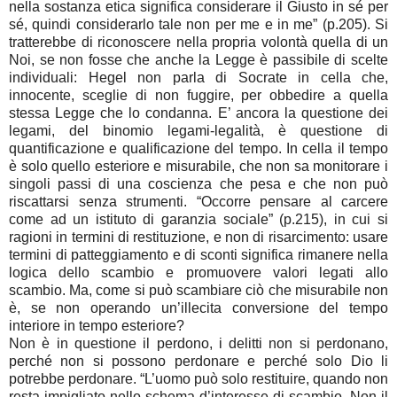
nella sostanza etica significa considerare il Giusto in sé per
sé, quindi considerarlo tale non per me e in me” (p.205). Si
tratterebbe di riconoscere nella propria volontà quella di un
Noi, se non fosse che anche la Legge è passibile di scelte
individuali: Hegel non parla di Socrate in cella che,
innocente, sceglie di non fuggire, per obbedire a quella
stessa Legge che lo condanna. E’ ancora la questione dei
legami, del binomio legami-legalità, è questione di
quantificazione e qualificazione del tempo. In cella il tempo
è solo quello esteriore e misurabile, che non sa monitorare i
singoli passi di una coscienza che pesa e che non può
riscattarsi senza strumenti. “Occorre pensare al carcere
come ad un istituto di garanzia sociale” (p.215), in cui si
ragioni in termini di restituzione, e non di risarcimento: usare
termini di patteggiamento e di sconti significa rimanere nella
logica dello scambio e promuovere valori legati allo
scambio. Ma, come si può scambiare ciò che misurabile non
è, se non operando un’illecita conversione del tempo
interiore in tempo esteriore?
Non è in questione il perdono, i delitti non si perdonano,
perché non si possono perdonare e perché solo Dio li
potrebbe perdonare. “L’uomo può solo restituire, quando non
resta impigliato nello schema d’interesse di scambio. Non il