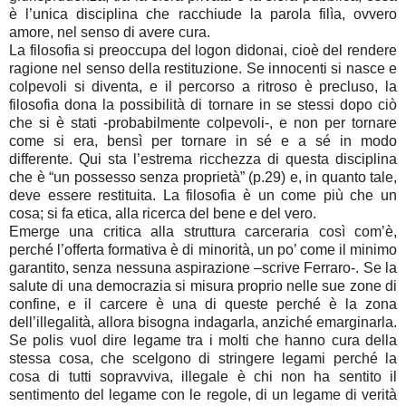
è l’unica disciplina che racchiude la parola filìa, ovvero
amore, nel senso di avere cura.
La filosofia si preoccupa del logon didonai, cioè del rendere
ragione nel senso della restituzione. Se innocenti si nasce e
colpevoli si diventa, e il percorso a ritroso è precluso, la
filosofia dona la possibilità di tornare in se stessi dopo ciò
che si è stati -probabilmente colpevoli-, e non per tornare
come si era, bensì per tornare in sé e a sé in modo
differente. Qui sta l’estrema ricchezza di questa disciplina
che è “un possesso senza proprietà” (p.29) e, in quanto tale,
deve essere restituita. La filosofia è un come più che un
cosa; si fa etica, alla ricerca del bene e del vero.
Emerge una critica alla struttura carceraria così com’è,
perché l’offerta formativa è di minorità, un po’ come il minimo
garantito, senza nessuna aspirazione –scrive Ferraro-. Se la
salute di una democrazia si misura proprio nelle sue zone di
confine, e il carcere è una di queste perché è la zona
dell’illegalità, allora bisogna indagarla, anziché emarginarla.
Se polis vuol dire legame tra i molti che hanno cura della
stessa cosa, che scelgono di stringere legami perché la
cosa di tutti sopravviva, illegale è chi non ha sentito il
sentimento del legame con le regole, di un legame di verità