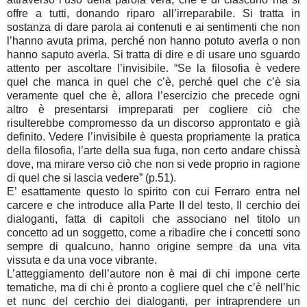
offre a tutti, donando riparo all’irreparabile. Si tratta in
sostanza di dare parola ai contenuti e ai sentimenti che non
l’hanno avuta prima, perché non hanno potuto averla o non
hanno saputo averla. Si tratta di dire e di usare uno sguardo
attento per ascoltare l’invisibile. “Se la filosofia è vedere
quel che manca in quel che c’è, perché quel che c’è sia
veramente quel che è, allora l’esercizio che precede ogni
altro è presentarsi impreparati per cogliere ciò che
risulterebbe compromesso da un discorso approntato e già
definito. Vedere l’invisibile è questa propriamente la pratica
della filosofia, l’arte della sua fuga, non certo andare chissà
dove, ma mirare verso ciò che non si vede proprio in ragione
di quel che si lascia vedere” (p.51).
E’ esattamente questo lo spirito con cui Ferraro entra nel
carcere e che introduce alla Parte II del testo, Il cerchio dei
dialoganti, fatta di capitoli che associano nel titolo un
concetto ad un soggetto, come a ribadire che i concetti sono
sempre di qualcuno, hanno origine sempre da una vita
vissuta e da una voce vibrante.
L’atteggiamento dell’autore non è mai di chi impone certe
tematiche, ma di chi è pronto a cogliere quel che c’è nell’hic
et nunc del cerchio dei dialoganti, per intraprendere un