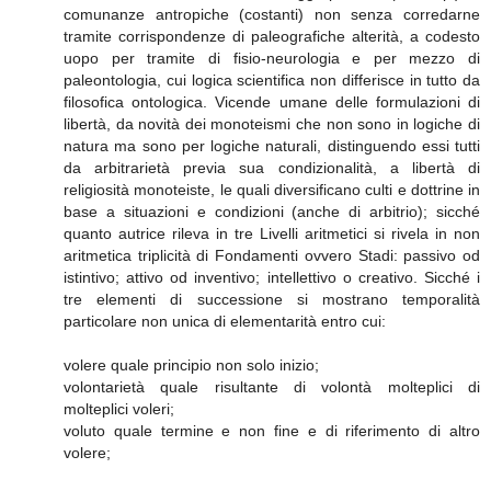
comunanze antropiche (costanti) non senza corredarne
tramite corrispondenze di paleografiche alterità, a codesto
uopo per tramite di fisio-neurologia e per mezzo di
paleontologia, cui logica scientifica non differisce in tutto da
filosofica ontologica. Vicende umane delle formulazioni di
libertà, da novità dei monoteismi che non sono in logiche di
natura ma sono per logiche naturali, distinguendo essi tutti
da arbitrarietà previa sua condizionalità, a libertà di
religiosità monoteiste, le quali diversificano culti e dottrine in
base a situazioni e condizioni (anche di arbitrio); sicché
quanto autrice rileva in tre Livelli aritmetici si rivela in non
aritmetica triplicità di Fondamenti ovvero Stadi: passivo od
istintivo; attivo od inventivo; intellettivo o creativo. Sicché i
tre elementi di successione si mostrano temporalità
particolare non unica di elementarità entro cui:
volere quale principio non solo inizio;
volontarietà quale risultante di volontà molteplici di
molteplici voleri;
voluto quale termine e non fine e di riferimento di altro
volere;