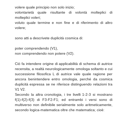
volere quale principio non solo inizio;
volontarietà quale risultante di volontà molteplici di
molteplici voleri;
voluto quale termine e non fine e di riferimento di altro
volere;
sono atti a descrivete duplicità cosmica di:
poter comprendendo (V1),
non comprendendo non potere (V2).
Ciò fa intendere origine di applicabilità di schema di autrice
recensita, a realtà neurologicamente omologa soltanto e cui
successione filosofica L di autrice vale quale ragione per
ancora benintendere entro omologia, perché da cosmica
duplicità espressa se ne riferisce distinguendo relazioni tra
V1 V2.
Secondo la altra cronologia, i tre livelli 1-2-3 si mostrano
f(1)-f(2)-f(3) di F3-F2-F1; ed entrambi i versi sono di
multiverso non definibile serialmente solo aritmeticamente,
secondo logica-matematica oltre che matematica; cioè: