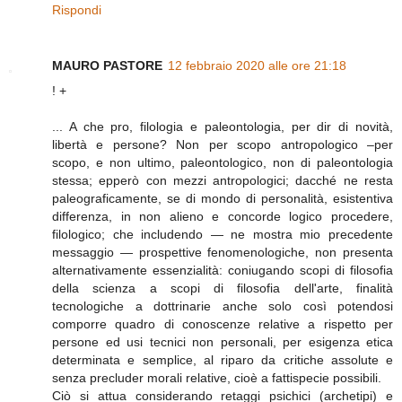
Rispondi
MAURO PASTORE
12 febbraio 2020 alle ore 21:18
! +
... A che pro, filologia e paleontologia, per dir di novità,
libertà e persone? Non per scopo antropologico –per
scopo, e non ultimo, paleontologico, non di paleontologia
stessa; epperò con mezzi antropologici; dacché ne resta
paleograficamente, se di mondo di personalità, esistentiva
differenza, in non alieno e concorde logico procedere,
filologico; che includendo — ne mostra mio precedente
messaggio — prospettive fenomenologiche, non presenta
alternativamente essenzialità: coniugando scopi di filosofia
della scienza a scopi di filosofia dell'arte, finalità
tecnologiche a dottrinarie anche solo così potendosi
comporre quadro di conoscenze relative a rispetto per
persone ed usi tecnici non personali, per esigenza etica
determinata e semplice, al riparo da critiche assolute e
senza precluder morali relative, cioè a fattispecie possibili.
Ciò si attua considerando retaggi psichici (archetipi) e