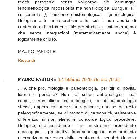
realtà personale senza valutarne, ciò comunque
fenomenologica impossibilità ma non filologica. Dunque ' F '
si connota (!) funzione epistemologica - gnoseologica;
filologicamente antiaporeticamente, cui L non aporia di
contenuto di F altrimenti utile per studio di limiti interni; ma
che senza integrazioni (matematicamente anche) è
logicamente chiuso.
MAURO PASTORE
Rispondi
MAURO PASTORE
12 febbraio 2020 alle ore 20:33
... A che pro, filologia e paleontologia, per dir di novità,
libertà e persone? Non per scopo antropologico –per
scopo, e non ultimo, paleontologico, non di paleontologia
stessa; epperò con mezzi antropologici; dacché ne resta
paleograficamente, se di mondo di personalità, esistentiva
differenza, in non alieno e concorde logico procedere,
filologico; che includendo — ne mostra mio precedente
messaggio — prospettive fenomenologiche, non presenta
alternativamente essenzialità: coniugando scopi di filosofia