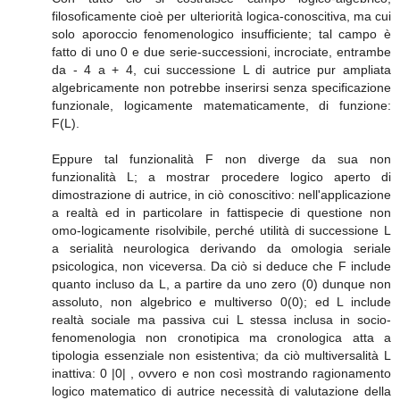
filosoficamente cioè per ulteriorità logica-conoscitiva, ma cui
solo aporoccio fenomenologico insufficiente; tal campo è
fatto di uno 0 e due serie-successioni, incrociate, entrambe
da - 4 a + 4, cui successione L di autrice pur ampliata
algebricamente non potrebbe inserirsi senza specificazione
funzionale, logicamente matematicamente, di funzione:
F(L).
Eppure tal funzionalità F non diverge da sua non
funzionalità L; a mostrar procedere logico aperto di
dimostrazione di autrice, in ciò conoscitivo: nell'applicazione
a realtà ed in particolare in fattispecie di questione non
omo-logicamente risolvibile, perché utilità di successione L
a serialità neurologica derivando da omologia seriale
psicologica, non viceversa. Da ciò si deduce che F include
quanto incluso da L, a partire da uno zero (0) dunque non
assoluto, non algebrico e multiverso 0(0); ed L include
realtà sociale ma passiva cui L stessa inclusa in socio-
fenomenologia non cronotipica ma cronologica atta a
tipologia essenziale non esistentiva; da ciò multiversalità L
inattiva: 0 |0| , ovvero e non così mostrando ragionamento
logico matematico di autrice necessità di valutazione della