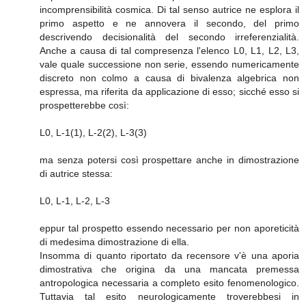
incomprensibilità cosmica. Di tal senso autrice ne esplora il
primo aspetto e ne annovera il secondo, del primo
descrivendo decisionalità del secondo irreferenzialità.
Anche a causa di tal compresenza l'elenco L0, L1, L2, L3,
vale quale successione non serie, essendo numericamente
discreto non colmo a causa di bivalenza algebrica non
espressa, ma riferita da applicazione di esso; sicché esso si
prospetterebbe così:
L0, L-1(1), L-2(2), L-3(3)
ma senza potersi così prospettare anche in dimostrazione
di autrice stessa:
L0, L-1, L-2, L-3
eppur tal prospetto essendo necessario per non aporeticità
di medesima dimostrazione di ella.
Insomma di quanto riportato da recensore v'è una aporia
dimostrativa che origina da una mancata premessa
antropologica necessaria a completo esito fenomenologico.
Tuttavia tal esito neurologicamente troverebbesi in