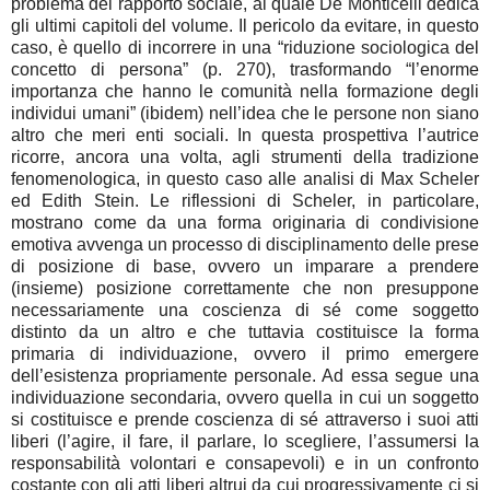
problema del rapporto sociale, al quale De Monticelli dedica
gli ultimi capitoli del volume. Il pericolo da evitare, in questo
caso, è quello di incorrere in una “riduzione sociologica del
concetto di persona” (p. 270), trasformando “l’enorme
importanza che hanno le comunità nella formazione degli
individui umani” (ibidem) nell’idea che le persone non siano
altro che meri enti sociali. In questa prospettiva l’autrice
ricorre, ancora una volta, agli strumenti della tradizione
fenomenologica, in questo caso alle analisi di Max Scheler
ed Edith Stein. Le riflessioni di Scheler, in particolare,
mostrano come da una forma originaria di condivisione
emotiva avvenga un processo di disciplinamento delle prese
di posizione di base, ovvero un imparare a prendere
(insieme) posizione correttamente che non presuppone
necessariamente una coscienza di sé come soggetto
distinto da un altro e che tuttavia costituisce la forma
primaria di individuazione, ovvero il primo emergere
dell’esistenza propriamente personale. Ad essa segue una
individuazione secondaria, ovvero quella in cui un soggetto
si costituisce e prende coscienza di sé attraverso i suoi atti
liberi (l’agire, il fare, il parlare, lo scegliere, l’assumersi la
responsabilità volontari e consapevoli) e in un confronto
costante con gli atti liberi altrui da cui progressivamente ci si