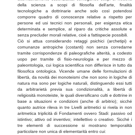
della scienza a scopi di filosofia dell'arte, finalità
tecnologiche a dottrinarie anche solo così potendosi
comporre quadro di conoscenze relative a rispetto per
persone ed usi tecnici non personali, per esigenza etica
determinata e semplice, al riparo da critiche assolute e
senza precluder morali relative, cioè a fattispecie possibili.
Ciò si attua considerando retaggi psichici (archetipi) e
comunanze antropiche (costanti) non senza corredarne
tramite corrispondenze di paleografiche alterità, a codesto
uopo per tramite di fisio-neurologia e per mezzo di
paleontologia, cui logica scientifica non differisce in tutto da
filosofica ontologica. Vicende umane delle formulazioni di
libertà, da novità dei monoteismi che non sono in logiche di
natura ma sono per logiche naturali, distinguendo essi tutti
da arbitrarietà previa sua condizionalità, a libertà di
religiosità monoteiste, le quali diversificano culti e dottrine in
base a situazioni e condizioni (anche di arbitrio); sicché
quanto autrice rileva in tre Livelli aritmetici si rivela in non
aritmetica triplicità di Fondamenti ovvero Stadi: passivo od
istintivo; attivo od inventivo; intellettivo o creativo. Sicché i
tre elementi di successione si mostrano temporalità
particolare non unica di elementarità entro cui: