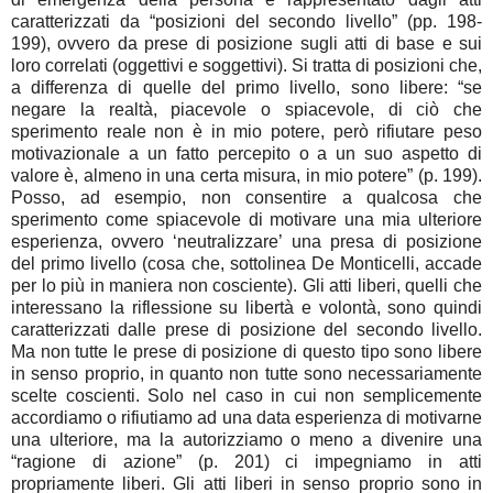
caratterizzati da “posizioni del secondo livello” (pp. 198-
199), ovvero da prese di posizione sugli atti di base e sui
loro correlati (oggettivi e soggettivi). Si tratta di posizioni che,
a differenza di quelle del primo livello, sono libere: “se
negare la realtà, piacevole o spiacevole, di ciò che
sperimento reale non è in mio potere, però rifiutare peso
motivazionale a un fatto percepito o a un suo aspetto di
valore è, almeno in una certa misura, in mio potere” (p. 199).
Posso, ad esempio, non consentire a qualcosa che
sperimento come spiacevole di motivare una mia ulteriore
esperienza, ovvero ‘neutralizzare’ una presa di posizione
del primo livello (cosa che, sottolinea De Monticelli, accade
per lo più in maniera non cosciente). Gli atti liberi, quelli che
interessano la riflessione su libertà e volontà, sono quindi
caratterizzati dalle prese di posizione del secondo livello.
Ma non tutte le prese di posizione di questo tipo sono libere
in senso proprio, in quanto non tutte sono necessariamente
scelte coscienti. Solo nel caso in cui non semplicemente
accordiamo o rifiutiamo ad una data esperienza di motivarne
una ulteriore, ma la autorizziamo o meno a divenire una
“ragione di azione” (p. 201) ci impegniamo in atti
propriamente liberi. Gli atti liberi in senso proprio sono in