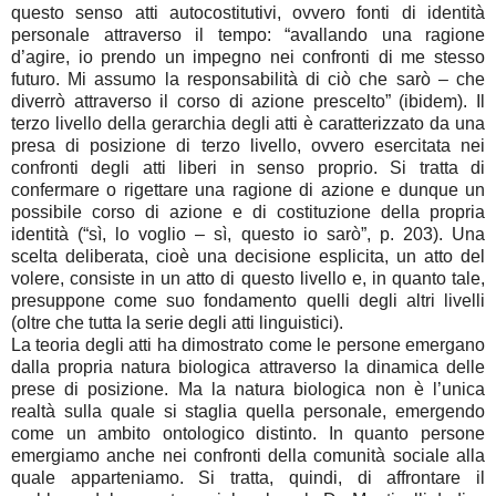
questo senso atti autocostitutivi, ovvero fonti di identità
personale attraverso il tempo: “avallando una ragione
d’agire, io prendo un impegno nei confronti di me stesso
futuro. Mi assumo la responsabilità di ciò che sarò – che
diverrò attraverso il corso di azione prescelto” (ibidem). Il
terzo livello della gerarchia degli atti è caratterizzato da una
presa di posizione di terzo livello, ovvero esercitata nei
confronti degli atti liberi in senso proprio. Si tratta di
confermare o rigettare una ragione di azione e dunque un
possibile corso di azione e di costituzione della propria
identità (“sì, lo voglio – sì, questo io sarò”, p. 203). Una
scelta deliberata, cioè una decisione esplicita, un atto del
volere, consiste in un atto di questo livello e, in quanto tale,
presuppone come suo fondamento quelli degli altri livelli
(oltre che tutta la serie degli atti linguistici).
La teoria degli atti ha dimostrato come le persone emergano
dalla propria natura biologica attraverso la dinamica delle
prese di posizione. Ma la natura biologica non è l’unica
realtà sulla quale si staglia quella personale, emergendo
come un ambito ontologico distinto. In quanto persone
emergiamo anche nei confronti della comunità sociale alla
quale apparteniamo. Si tratta, quindi, di affrontare il