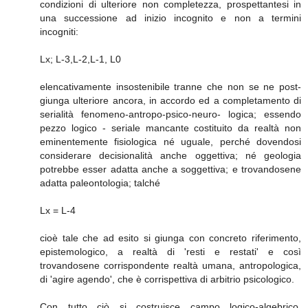
condizioni di ulteriore non completezza, prospettantesi in
una successione ad inizio incognito e non a termini
incogniti:
Lx; L-3,L-2,L-1, L0
elencativamente insostenibile tranne che non se ne post-
giunga ulteriore ancora, in accordo ed a completamento di
serialità fenomeno-antropo-psico-neuro- logica; essendo
pezzo logico - seriale mancante costituito da realtà non
eminentemente fisiologica né uguale, perché dovendosi
considerare decisionalità anche oggettiva; né geologia
potrebbe esser adatta anche a soggettiva; e trovandosene
adatta paleontologia; talché
Lx = L-4
cioè tale che ad esito si giunga con concreto riferimento,
epistemologico, a realtà di 'resti e restati' e così
trovandosene corrispondente realtà umana, antropologica,
di 'agire agendo', che è corrispettiva di arbitrio psicologico.
Con tutto ciò si costruisce campo logico-algebrico,