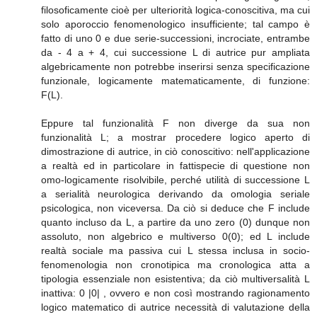
filosoficamente cioè per ulteriorità logica-conoscitiva, ma cui
solo aporoccio fenomenologico insufficiente; tal campo è
fatto di uno 0 e due serie-successioni, incrociate, entrambe
da - 4 a + 4, cui successione L di autrice pur ampliata
algebricamente non potrebbe inserirsi senza specificazione
funzionale, logicamente matematicamente, di funzione:
F(L).
Eppure tal funzionalità F non diverge da sua non
funzionalità L; a mostrar procedere logico aperto di
dimostrazione di autrice, in ciò conoscitivo: nell'applicazione
a realtà ed in particolare in fattispecie di questione non
omo-logicamente risolvibile, perché utilità di successione L
a serialità neurologica derivando da omologia seriale
psicologica, non viceversa. Da ciò si deduce che F include
quanto incluso da L, a partire da uno zero (0) dunque non
assoluto, non algebrico e multiverso 0(0); ed L include
realtà sociale ma passiva cui L stessa inclusa in socio-
fenomenologia non cronotipica ma cronologica atta a
tipologia essenziale non esistentiva; da ciò multiversalità L
inattiva: 0 |0| , ovvero e non così mostrando ragionamento
logico matematico di autrice necessità di valutazione della