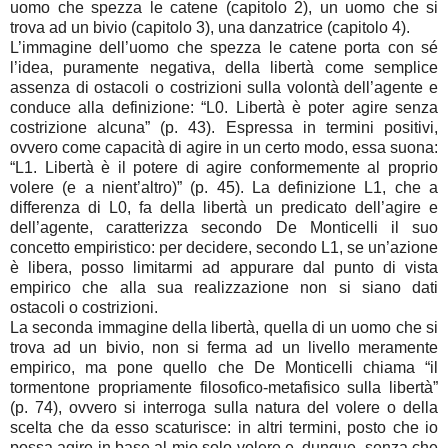
uomo che spezza le catene (capitolo 2), un uomo che si
trova ad un bivio (capitolo 3), una danzatrice (capitolo 4).
L’immagine dell’uomo che spezza le catene porta con sé
l’idea, puramente negativa, della libertà come semplice
assenza di ostacoli o costrizioni sulla volontà dell’agente e
conduce alla definizione: “L0. Libertà è poter agire senza
costrizione alcuna” (p. 43). Espressa in termini positivi,
ovvero come capacità di agire in un certo modo, essa suona:
“L1. Libertà è il potere di agire conformemente al proprio
volere (e a nient’altro)” (p. 45). La definizione L1, che a
differenza di L0, fa della libertà un predicato dell’agire e
dell’agente, caratterizza secondo De Monticelli il suo
concetto empiristico: per decidere, secondo L1, se un’azione
è libera, posso limitarmi ad appurare dal punto di vista
empirico che alla sua realizzazione non si siano dati
ostacoli o costrizioni.
La seconda immagine della libertà, quella di un uomo che si
trova ad un bivio, non si ferma ad un livello meramente
empirico, ma pone quello che De Monticelli chiama “il
tormentone propriamente filosofico-metafisico sulla libertà”
(p. 74), ovvero si interroga sulla natura del volere o della
scelta che da esso scaturisce: in altri termini, posto che io
possa agire in base al mio solo volere e, dunque, senza che