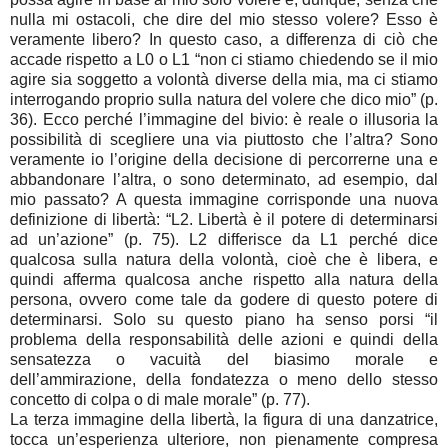
nulla mi ostacoli, che dire del mio stesso volere? Esso è
veramente libero? In questo caso, a differenza di ciò che
accade rispetto a L0 o L1 “non ci stiamo chiedendo se il mio
agire sia soggetto a volontà diverse della mia, ma ci stiamo
interrogando proprio sulla natura del volere che dico mio” (p.
36). Ecco perché l’immagine del bivio: è reale o illusoria la
possibilità di scegliere una via piuttosto che l’altra? Sono
veramente io l’origine della decisione di percorrerne una e
abbandonare l’altra, o sono determinato, ad esempio, dal
mio passato? A questa immagine corrisponde una nuova
definizione di libertà: “L2. Libertà è il potere di determinarsi
ad un’azione” (p. 75). L2 differisce da L1 perché dice
qualcosa sulla natura della volontà, cioè che è libera, e
quindi afferma qualcosa anche rispetto alla natura della
persona, ovvero come tale da godere di questo potere di
determinarsi. Solo su questo piano ha senso porsi “il
problema della responsabilità delle azioni e quindi della
sensatezza o vacuità del biasimo morale e
dell’ammirazione, della fondatezza o meno dello stesso
concetto di colpa o di male morale” (p. 77).
La terza immagine della libertà, la figura di una danzatrice,
tocca un’esperienza ulteriore, non pienamente compresa