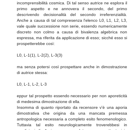
incomprensibilità cosmica. Di tal senso autrice ne esplora il
primo aspetto e ne annovera il secondo, del primo
descrivendo decisionalità del secondo irreferenzialità.
Anche a causa di tal compresenza l'elenco L0, L1, L2, L3,
vale quale successione non serie, essendo numericamente
discreto non colmo a causa di bivalenza algebrica non
espressa, ma riferita da applicazione di esso; sicché esso si
prospetterebbe così:
L0, L-1(1), L-2(2), L-3(3)
ma senza potersi così prospettare anche in dimostrazione
di autrice stessa:
L0, L-1, L-2, L-3
eppur tal prospetto essendo necessario per non aporeticità
di medesima dimostrazione di ella.
Insomma di quanto riportato da recensore v'è una aporia
dimostrativa che origina da una mancata premessa
antropologica necessaria a completo esito fenomenologico.
Tuttavia tal esito neurologicamente troverebbesi in