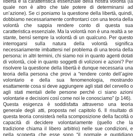
libertà è la caratteristica essenziale della nostra volontà (la
quale non è altro che tale potere di determinarsi ad
un’azione). Se ci poniamo la questione della libertà, quindi,
dobbiamo necessariamente confrontarci con una teoria della
volontà che sappia rendere conto di questa sua
caratteristica essenziale. Ma la volontà non è una realtà a se
stante, bensì sempre la volontà di un qualcuno. Per questo
interrogarsi sulla natura della volontà significa
necessariamente imbattersi nel problema di una teoria della
persona: in altri termini, chi siamo noi in quanto agenti dotati
di volontà, cioè in quanto soggetti di volizioni e azioni? Per
risolvere la questione della libertà è dunque necessaria una
teoria della persona che provi a “rendere conto dell’agire
volontario e della sua fenomenologia, mostrando
esattamente cosa si deve aggiungere agli stati del cervello o
agli stati mentali delle persone perché ci siano azioni
volontarie e decisioni così come noi le conosciamo” (p 146).
Questa esigenza è soddisfatta attraverso una teoria
generale degli atti, proposta nel capitolo 6. Il risultato di
questa teoria consisterà nella scomposizione della facoltà o
capacità di decidere volontariamente (quello che la
tradizione chiama il libero arbitrio) nelle sue condizioni, e
nella scoperta che esse sono “il normale e quotidiano