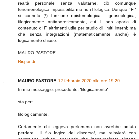
realtà personale senza valutarne, ciò comunque
fenomenologica impossibilità ma non filologica. Dunque ' F '
si connota (!) funzione epistemologica - gnoseologica;
filogicamente antiaporeticamente, cui L non aporia di
contenuto di F altrimenti utile per studio di limiti interni; ma
che senza integrazioni (matematicamente anche) è
logicamente chiuso.
MAURO PASTORE
Rispondi
MAURO PASTORE
12 febbraio 2020 alle ore 19:20
In mio messaggio. precedente: 'filogicamente'
sta per:
filologicamente.
Certamente chi leggeva perlomeno non avrebbe potuto
perdere... il filo logico del discorso!, ma reinvierò con
correzione inclusa, sperando che inconveniente almeno