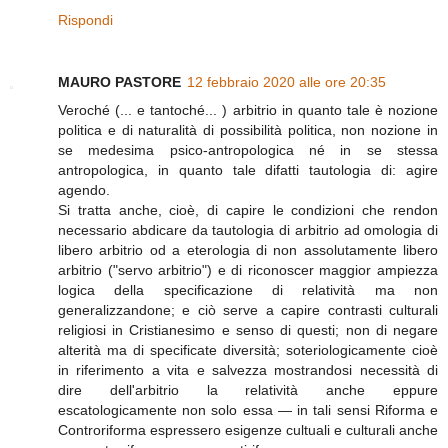
Rispondi
MAURO PASTORE
12 febbraio 2020 alle ore 20:35
Veroché (... e tantoché... ) arbitrio in quanto tale è nozione
politica e di naturalità di possibilità politica, non nozione in
se medesima psico-antropologica né in se stessa
antropologica, in quanto tale difatti tautologia di: agire
agendo.
Si tratta anche, cioè, di capire le condizioni che rendon
necessario abdicare da tautologia di arbitrio ad omologia di
libero arbitrio od a eterologia di non assolutamente libero
arbitrio ("servo arbitrio") e di riconoscer maggior ampiezza
logica della specificazione di relatività ma non
generalizzandone; e ciò serve a capire contrasti culturali
religiosi in Cristianesimo e senso di questi; non di negare
alterità ma di specificate diversità; soteriologicamente cioè
in riferimento a vita e salvezza mostrandosi necessità di
dire dell'arbitrio la relatività anche eppure
escatologicamente non solo essa — in tali sensi Riforma e
Controriforma espressero esigenze cultuali e culturali anche