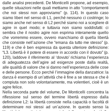
dalle analisi precedenti. De Monticelli propone, ad esempio,
quelle situazioni nelle quali mettiamo in atto “comportamenti
che noi stessi non approviamo” (p. 114). In questo caso
siamo liberi nel senso di L1, perché nessuno ci costringe; lo
siamo anche nel senso di L2 perché siamo noi a scegliere di
agire in quel modo; e tuttavia non siamo soddisfatti: ci
sembra che il nostro agire non esprima interamente quello
che vorremmo essere, ovvero manchiamo di quella libertà
che consiste nell’azione che “emana da tutto me stesso” (p.
119) e che è ben espressa da questa ulteriore definizione:
“L3. Libertà è il potere di essere in accordo con il dovuto” (p.
120), laddove il riferimento al ‘dovuto’ richiama l’esperienza
di adeguatezza dell’agire ad esigenze poste dalla realtà,
alle qualità di valore che si danno nell’esperienza delle cose
e delle persone. Ecco perché l’immagine della danzatrice: la
danza è esempio di un’attività che è fine a se stessa e che è
compiuta non solo volontariamente, ma volentieri, cioè è un
agire felice.
Nella seconda parte del volume, De Monticelli concentra la
riflessione sul senso del termine libertà espresso dalla
definizione L2: la libertà consiste nella capacità o facoltà di
determinare noi stessi ad un’azione. In questo senso la