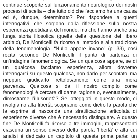
continue scoperte sul funzionamento neurologico dei nostri
processi di scelta – che tutto ciò che facciamo ha una causa
ed è, dunque, determinato? Per rispondere a questi
interrogativi, che sorgono dalla riflessione sulla nostra
esperienza quotidiana del mondo, ma che hanno anche una
lunga storia filosofica (quella della questione del libero
arbitrio), De Monticelli fa ricorso al metodo e alla tradizione
della fenomenologia. “Nulla appare invano” (p. 33), così
recita secondo De Monticelli il punto di partenza di
un’indagine fenomenologica. Se un qualcosa appare, se di
un qualcosa facciamo esperienza, allora dovremo
interrogarci su questo qualcosa, non darlo per scontato, ma
neppure giudicarlo frettolosamente come una mera
parvenza. Qualcosa si dà, il nostro compito come
fenomenologi è cercare di darne ragione o, eventualmente,
dimostrarne l’illusorietà? Se, atteggiati in questo modo, ci
rivolgiamo alla libertà, scopriamo come dietro la parola che
la esprime si nasconda una stratificazione articolata di
esperienze diverse che è necessario distinguere. A questo
fine De Monticelli fa ricorso a tre immagini, rappresentanti
ciascuna un senso diverso della parola ‘libertà’ e alla cui
analisi è dedicato un capitolo di questa prima parte: un