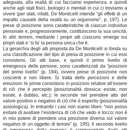
adeguata, alla realtà di cui facciamo esperienza, e quindi
anche agli stati fisici, biologici o mentali in cui ci troviamo a
vivere (per stati, infatti, De Monticelli intende “gli effetti di un
impatto causale della realtà su un organismo”, p. 197). Le
prese di posizione sono caratteristiche di ciascun individuo
personale e, progressivamente, costituiscono la sua unicità.
In altri termini, mediante i propri atti ciascuno emerge sui
propri stati e ‘si fa’ la persona unica che è.
La gerarchia degli atti proposta da De Monticelli si fonda su
una classificazione del tipo di presa di posizione in cui essi
consistono. Gli atti base, e quindi il primo livello di
emergenza delle persone, sono caratterizzati da “posizioni
del primo livello” (p. 194), ovvero prese di posizione non
coscienti e non libere. Si tratta delle percezioni e delle
emozioni: le prime consistono in posizioni relative all’essere
di ciò che è percepito (posizionalità dossica: esiste, non
esiste, è dubbio, etc.); le seconde nel prendere atto del
valore positivo o negativo di ciò che è esperito (posizionalità
assiologica). In entrambi i casi non siamo liberi: “non posso
evitare di avallare l’esistenza di ciò che vedo e tocco; non è
in mio potere di prendere una posizione diversa sul valore
negativo di un oggetto di terrore” (p. 195). Il secondo livello
di emergenza della persona è rappresentato dagli atti