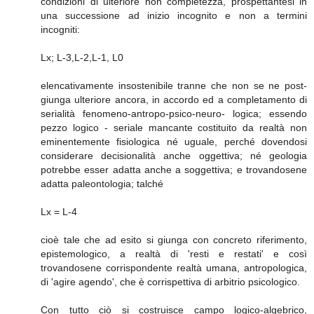
condizioni di ulteriore non completezza, prospettantesi in
una successione ad inizio incognito e non a termini
incogniti:
Lx; L-3,L-2,L-1, L0
elencativamente insostenibile tranne che non se ne post-
giunga ulteriore ancora, in accordo ed a completamento di
serialità fenomeno-antropo-psico-neuro- logica; essendo
pezzo logico - seriale mancante costituito da realtà non
eminentemente fisiologica né uguale, perché dovendosi
considerare decisionalità anche oggettiva; né geologia
potrebbe esser adatta anche a soggettiva; e trovandosene
adatta paleontologia; talché
Lx = L-4
cioè tale che ad esito si giunga con concreto riferimento,
epistemologico, a realtà di 'resti e restati' e così
trovandosene corrispondente realtà umana, antropologica,
di 'agire agendo', che è corrispettiva di arbitrio psicologico.
Con tutto ciò si costruisce campo logico-algebrico,