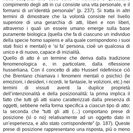
compimento degli atti in cui consiste una vita personale, e il
formarsi di un’identità personale” (p. 237). Si tratta in altri
termini di dimostrare che la volontà consiste nel livello
superiore di una gerarchia di atti, liberi e non liberi,
attraverso i quali un essere umano emerge sulla base
puramente biologica (quella che fa di ciascuno un individuo
della specie homo sapiens e alla quale corrispondono i suoi
stati fisici e mentali) e ‘si fa’ persona, cioè un qualcosa di
unico e di nuovo, capace di inizialità.
Quello di atto è un termine che deriva dalla tradizione
fenomenologica e, in particolare, dalla riflessione
husserliana. Con il concetto di atto Husserl ridefinisce ciò
che Brentano chiamava i fenomeni mentali o psichici (le
emozioni, i desideri, i ricordi, le fantasie, le volizioni, etc.) nei
termini di vissuti aventi la duplice proprietà
dell’intenzionalità e della posizionalità: la prima implica il
fatto che tutti gli atti siano caratterizzati dalla presenza di
oggetti, sebbene nella forma specifica a ciascun tipo di atto;
la seconda che “tutti gli atti (…) comportano prese di
posizione (sì o no) relativamente ad un oggetto dato in
un’esperienza, e allo stato corrispondente” (p. 187). Queste
prese di posizione rappresentano una risposta, più o meno