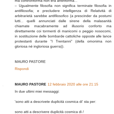
ma controriforma non era antiriforma...
– Ugualmente filosofia non significa terminate filosofia in
antifilosofia; e precludere intelligenza di Relatività di
arbitrarietà sarebbe antifilosofico (a prescinder da postumi
lutti... quelli annunciati dalle sirene della malasanità
chiamate macabramente ad illusorio conforto ma
direttamente coi tormenti di manicomi o peggio nosocomi,
in sostituzione delle bombarde cattoliche opposte alle lance
protestanti durante "I Trentanni" (della omonima non
gloriosa né ingloriosa guerra)).
MAURO PASTORE
Rispondi
MAURO PASTORE
12 febbraio 2020 alle ore 21:15
In due ultimi miei messaggi:
'sono atti a descrivete duplicità cosmica di' sta per:
sono atti a descrivere duplicità cosmica di /