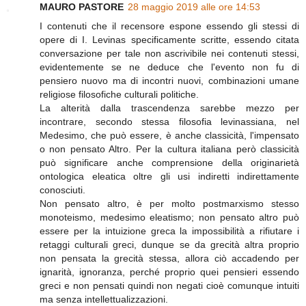
MAURO PASTORE
28 maggio 2019 alle ore 14:53
I contenuti che il recensore espone essendo gli stessi di
opere di I. Levinas specificamente scritte, essendo citata
conversazione per tale non ascrivibile nei contenuti stessi,
evidentemente se ne deduce che l'evento non fu di
pensiero nuovo ma di incontri nuovi, combinazioni umane
religiose filosofiche culturali politiche.
La alterità dalla trascendenza sarebbe mezzo per
incontrare, secondo stessa filosofia levinassiana, nel
Medesimo, che può essere, è anche classicità, l'impensato
o non pensato Altro. Per la cultura italiana però classicità
può significare anche comprensione della originarietà
ontologica eleatica oltre gli usi indiretti indirettamente
conosciuti.
Non pensato altro, è per molto postmarxismo stesso
monoteismo, medesimo eleatismo; non pensato altro può
essere per la intuizione greca la impossibilità a rifiutare i
retaggi culturali greci, dunque se da grecità altra proprio
non pensata la grecità stessa, allora ciò accadendo per
ignarità, ignoranza, perché proprio quei pensieri essendo
greci e non pensati quindi non negati cioè comunque intuiti
ma senza intellettualizzazioni.