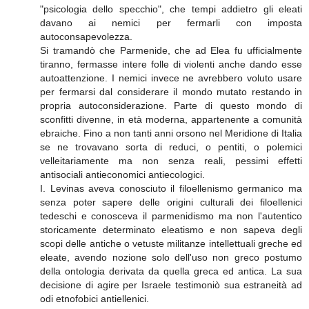
"psicologia dello specchio", che tempi addietro gli eleati
davano ai nemici per fermarli con imposta
autoconsapevolezza.
Si tramandò che Parmenide, che ad Elea fu ufficialmente
tiranno, fermasse intere folle di violenti anche dando esse
autoattenzione. I nemici invece ne avrebbero voluto usare
per fermarsi dal considerare il mondo mutato restando in
propria autoconsiderazione. Parte di questo mondo di
sconfitti divenne, in età moderna, appartenente a comunità
ebraiche. Fino a non tanti anni orsono nel Meridione di Italia
se ne trovavano sorta di reduci, o pentiti, o polemici
velleitariamente ma non senza reali, pessimi effetti
antisociali antieconomici antiecologici.
I. Levinas aveva conosciuto il filoellenismo germanico ma
senza poter sapere delle origini culturali dei filoellenici
tedeschi e conosceva il parmenidismo ma non l'autentico
storicamente determinato eleatismo e non sapeva degli
scopi delle antiche o vetuste militanze intellettuali greche ed
eleate, avendo nozione solo dell'uso non greco postumo
della ontologia derivata da quella greca ed antica. La sua
decisione di agire per Israele testimoniò sua estraneità ad
odi etnofobici antiellenici.