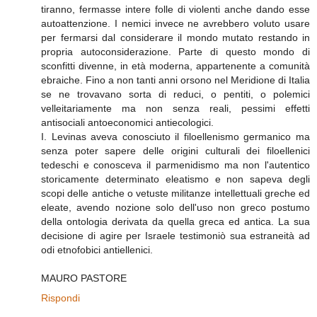
tiranno, fermasse intere folle di violenti anche dando esse
autoattenzione. I nemici invece ne avrebbero voluto usare
per fermarsi dal considerare il mondo mutato restando in
propria autoconsiderazione. Parte di questo mondo di
sconfitti divenne, in età moderna, appartenente a comunità
ebraiche. Fino a non tanti anni orsono nel Meridione di Italia
se ne trovavano sorta di reduci, o pentiti, o polemici
velleitariamente ma non senza reali, pessimi effetti
antisociali antoeconomici antiecologici.
I. Levinas aveva conosciuto il filoellenismo germanico ma
senza poter sapere delle origini culturali dei filoellenici
tedeschi e conosceva il parmenidismo ma non l'autentico
storicamente determinato eleatismo e non sapeva degli
scopi delle antiche o vetuste militanze intellettuali greche ed
eleate, avendo nozione solo dell'uso non greco postumo
della ontologia derivata da quella greca ed antica. La sua
decisione di agire per Israele testimoniò sua estraneità ad
odi etnofobici antiellenici.
MAURO PASTORE
Rispondi