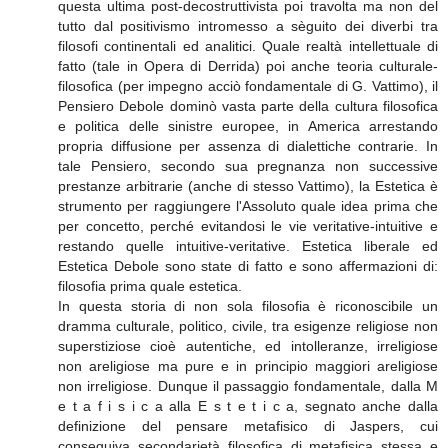
questa ultima post-decostruttivista poi travolta ma non del
tutto dal positivismo intromesso a sèguito dei diverbi tra
filosofi continentali ed analitici. Quale realtà intellettuale di
fatto (tale in Opera di Derrida) poi anche teoria culturale-
filosofica (per impegno acciò fondamentale di G. Vattimo), il
Pensiero Debole dominò vasta parte della cultura filosofica
e politica delle sinistre europee, in America arrestando
propria diffusione per assenza di dialettiche contrarie. In
tale Pensiero, secondo sua pregnanza non successive
prestanze arbitrarie (anche di stesso Vattimo), la Estetica è
strumento per raggiungere l'Assoluto quale idea prima che
per concetto, perché evitandosi le vie veritative-intuitive e
restando quelle intuitive-veritative. Estetica liberale ed
Estetica Debole sono state di fatto e sono affermazioni di:
filosofia prima quale estetica.
In questa storia di non sola filosofia è riconoscibile un
dramma culturale, politico, civile, tra esigenze religiose non
superstiziose cioè autentiche, ed intolleranze, irreligiose
non areligiose ma pure e in principio maggiori areligiose
non irreligiose. Dunque il passaggio fondamentale, dalla M
e t a f i s i c a alla E s t e t i c a, segnato anche dalla
definizione del pensare metafisico di Jaspers, cui
conseguiva secondarietà filosofica di metafisica stessa e