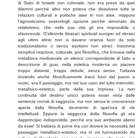
di Stato di Israele non coloniale, non era preso da quei
dilemmi perché altro non poteva che dissolvere tutte le
relazioni culturali e politiche atee in non atee, neppure
l'agnosticismo essendogli opzione perché dominato da
relativismo, che nella sua vita gli era impossibile o
sfavorevole. D'altronde itinerari spirituali europei ed ebraici
agli ultimi ebrei non si davano oramai fuori da solo
tradizionalismo o senza esotismi non etnici. Insomma
semplice reazione, culturale, poi filosofica, che trovava nella
metafisica medioevale un elenco corrispondente di fatto a
descrizione di guai, nella estetica moderna un piacere
troppo distante, troppo debole, senza senso. Tuttavia
dovendo anche filosoficamente trarsi fuori dal passo a
vuoto, era il passaggio, ma nel suo caso del tutto interrotto,
metafisico-estetico, parte della sua impresa. La non
continuità del destino unico poteva esser vinta dalle
sentenze morali di saggezza, ma non senza le conoscenze
aperte dalla filosofia, strumento di apertura di vie
intellettuali. Eppure la saggezza della filosofia gli era
dapprincipio indisponibile, perché era suo ambiente alieno
da esse! Si trattava di porre ma con dovere la necessità del
passaggio metafisico-estetico, ma in ciò fuoriuscendo da