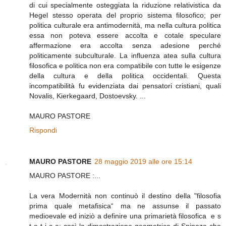
di cui specialmente osteggiata la riduzione relativistica da
Hegel stesso operata del proprio sistema filosofico; per
politica culturale era antimodernità, ma nella cultura politica
essa non poteva essere accolta e cotale speculare
affermazione era accolta senza adesione perché
politicamente subculturale. La influenza atea sulla cultura
filosofica e politica non era compatibile con tutte le esigenze
della cultura e della politica occidentali. Questa
incompatibilità fu evidenziata dai pensatori cristiani, quali
Novalis, Kierkegaard, Dostoevsky. ...
MAURO PASTORE
Rispondi
MAURO PASTORE
28 maggio 2019 alle ore 15:14
MAURO PASTORE :...
La vera Modernità non continuò il destino della "filosofia
prima quale metafisica“ ma ne assunse il passato
medioevale ed iniziò a definire una primarietà filosofica e s
t e t i c a: così la dimostrazione geometrica di Spinoza che