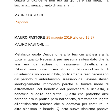
cultura di Occidente non era da giungere alla meta, ma
lasciarla... senza divieto di lasciarla! ...
MAURO PASTORE
Rispondi
MAURO PASTORE
28 maggio 2019 alle ore 15:37
MAURO PASTORE :...
Metafisica quale Desiderio, era la tesi cui antitesi era la
Etica in quanto Necessità per nessuna sintesi dato che la
tesi era da evitare di assumersi dialetticamente.
L'Assolutismo moderno era rifiutato in blocco col lascito di
un interrogativo non eludibile, politicamente reso necessario
dal periodo di autoritarismo israeliano da Levinas stesso
ideologicamente improntato perché si forniva modo di
estromettere, col beneficio del provvedere a richiesta, il
beneficio di agire per diritto. Questa che potrebbe dirsi
barbarie era in pratica però barbaricità, direttamente legata
all'antisionismo tedesco che si adottava per costruire un
altro sionismo in Israele. Questo nuovo sionismo poneva