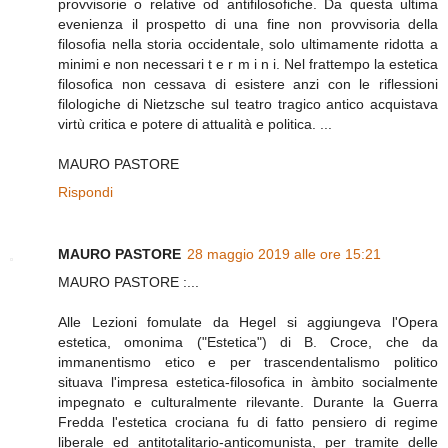
provvisorie o relative od antifilosofiche. Da questa ultima
evenienza il prospetto di una fine non provvisoria della
filosofia nella storia occidentale, solo ultimamente ridotta a
minimi e non necessari t e r m i n i. Nel frattempo la estetica
filosofica non cessava di esistere anzi con le riflessioni
filologiche di Nietzsche sul teatro tragico antico acquistava
virtù critica e potere di attualità e politica. ...
MAURO PASTORE
Rispondi
MAURO PASTORE
28 maggio 2019 alle ore 15:21
MAURO PASTORE :...
Alle Lezioni fomulate da Hegel si aggiungeva l'Opera
estetica, omonima ("Estetica") di B. Croce, che da
immanentismo etico e per trascendentalismo politico
situava l'impresa estetica-filosofica in àmbito socialmente
impegnato e culturalmente rilevante. Durante la Guerra
Fredda l'estetica crociana fu di fatto pensiero di regime
liberale ed antitotalitario-anticomunista, per tramite delle