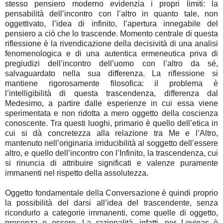
stesso pensiero moderno evidenzia i propri limiti: la
pensabilità dell’incontro con l’altro in quanto tale, non
oggettivato, l’idea di infinito, l’apertura innegabile del
pensiero a ciò che lo trascende. Momento centrale di questa
riflessione è la rivendicazione della decisività di una analisi
fenomenologica e di una autentica ermeneutica priva di
pregiudizi dell’incontro dell’uomo con l’altro da sé,
salvaguardato nella sua differenza. La riflessione si
mantiene rigorosamente filosofica: il problema è
l’intelligibilità di questa trascendenza, differenza dal
Medesimo, a partire dalle esperienze in cui essa viene
sperimentata e non ridotta a mero oggetto della coscienza
conoscente. Tra questi luoghi, primario è quello dell’etica in
cui si dà concretezza alla relazione tra Me e l’Altro,
mantenuto nell’originaria irriducibilità al soggetto dell’essere
altro, e quello dell’incontro con l’Infinito, la trascendenza, cui
si rinuncia di attribuire significati e valenze puramente
immanenti nel rispetto della assolutezza.
Oggetto fondamentale della Conversazione è quindi proprio
la possibilità del darsi all’idea del trascendente, senza
ricondurlo a categorie immanenti, come quelle di oggetto,
presenza o essere. La razionalità, infatti, per Levinas è