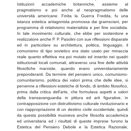
Istituzioni accademiche britanniche, assieme al
pragmatismo e poi anche al neopragmatismo delle
università americane. Finita la Guerra Fredda, fu una
istanza estetica antagonista promossa dai gramsciani, per
programma di relativismo materialista e per fine socialista.
In tale movimento culturale, che ebbe per sostenitore e
realizzatore anche P. P. Pasolini con sue riflessioni disparate
ed in particolare su architettura, politica, linguaggio, il
comunismo di tipo sovietico era stato usato per minaccia
reale quanto effettiva ma poi mutato ed inserito nei quadri
istituzionali locali comunali, attraverso una fine delle attività
filosofiche marxiste, quando erano universitariamente
preponderanti. Da termine del pensiero unico, comunismo-
comunitarismo, politica dei valori prima che delle idee, si
pervenne a riflessioni estetiche di fondo, di àmbito filosofico,
prima dalla critica dell'arte, che formulava aspetti e valori
della transavanguardia in pittura ed arti figurative, in
contrapposizione con distruttivismo culturale rivoluzionario e
con riappropriazione di un destino civile occidentale; quindi
da questa possibilità muoveva anche filosofia accademica
ed universitaria ed i risultati di queste imprese furono la
Estetica del Pensiero Debole e la Estetica Razionale,