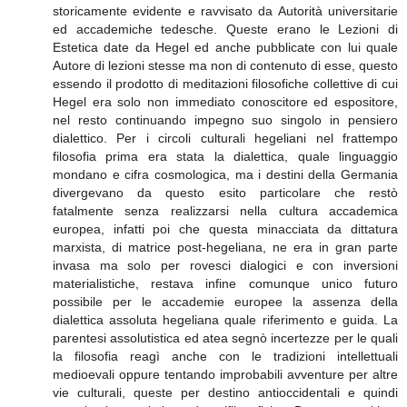
storicamente evidente e ravvisato da Autorità universitarie
ed accademiche tedesche. Queste erano le Lezioni di
Estetica date da Hegel ed anche pubblicate con lui quale
Autore di lezioni stesse ma non di contenuto di esse, questo
essendo il prodotto di meditazioni filosofiche collettive di cui
Hegel era solo non immediato conoscitore ed espositore,
nel resto continuando impegno suo singolo in pensiero
dialettico. Per i circoli culturali hegeliani nel frattempo
filosofia prima era stata la dialettica, quale linguaggio
mondano e cifra cosmologica, ma i destini della Germania
divergevano da questo esito particolare che restò
fatalmente senza realizzarsi nella cultura accademica
europea, infatti poi che questa minacciata da dittatura
marxista, di matrice post-hegeliana, ne era in gran parte
invasa ma solo per rovesci dialogici e con inversioni
materialistiche, restava infine comunque unico futuro
possibile per le accademie europee la assenza della
dialettica assoluta hegeliana quale riferimento e guida. La
parentesi assolutistica ed atea segnò incertezze per le quali
la filosofia reagì anche con le tradizioni intellettuali
medioevali oppure tentando improbabili avventure per altre
vie culturali, queste per destino antioccidentali e quindi