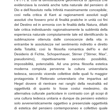
evidenziava la ovvietà anche tutta naturale del pensiero di
Dio e dell'Assoluto nella Infinità massimamente concepibile;
così nella critica di Kant ai ragionamenti assoluti sugli
assoluti che fossero privi di finalità pratiche in unità coi fini
del Destino ed in armonia con le finalità della Natura, difatti
tale critica individuando ragionativamente la sublimità della
esperienza naturale compiutamente tale ed identificando la
sublimazione ottenuta dalle conoscenze della vita in
entrambe le assolutezze nel sentimento indiretto e diretto
della Totalità; così la filosofia romantica dell'Io e del
Desiderio di Fichte, Schopenhauer, Stirner ("Stirner, Max",
pseudonimo), rispettivamente secondo possibilità,
impossibilità, potenzialità. Ad una prima filosofia estetica
moderna compiuta pervenne la cultura universitaria
tedesca, secondo vicende collettive delle quali fu maggior
protagonista il Rettorato universitario che impartiva ad
Hegel dovere di rientrare nei ranghi della neutralità ed
oggettività di quanto lo fosse costui medesimo, da
alternativa culturale particolare in contrasto con gli scopi di
una cultura tedesca unitaria e dunque da pensiero estetico
solo avveneristicamente oggettivo a presenziale oggettività
di estetica del pensiero contemporaneo e collettivo quale