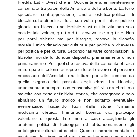
Fredda Est - Ovest che in Occidente era eminentemente
consumata tra poteri della America e della Siberia. La forte
speculare contrapposizione, anche estetica-politica, di
blocchi culturali-politici, fu a sua volta per il futuro politico
globale un blocco, una terribile stasi cui la vita non solo
occidentale voleva, q u i n d i... doveva: r e a g i r e. Non
per porsi obiettivi ma per bisogno, restava la filosofia
morale l'unico rimedio per cultura e per politica o viceversa
per politica e per cultura. Secondo tali varie combinazioni la
filosofia morale fu dunque disposta: primariamente o non
primariamente. Per quel che restava della comunità ebraica
in Europa e in colonie europee di Israele vivere nel pensiero
necessario dell'Assoluto era lottare per altro destino da
quello segnato dal passato degli ebrei. La filosofia,
ugualmente a sempre, non consentiva più vita da ebrei, ma
stavolta con certa definitività storica, che assegnava a solo
ebraismo un futuro storico e non soltanto eventuale-
evenienziale, lasciando fuori dalla storia l'umanità
medesima ebraica. Immanuel Levinas era partecipe
volontario di questa fine, non a caso accogliendo gli
anatemi politici di Heidegger ed abbandonandone gli
ontologismi culturali ed estetici. Questo itinerario mentale lo
condusse da ebreo qual era a semplice appartenente ad