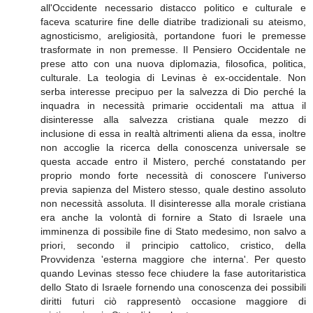
all'Occidente necessario distacco politico e culturale e
faceva scaturire fine delle diatribe tradizionali su ateismo,
agnosticismo, areligiosità, portandone fuori le premesse
trasformate in non premesse. Il Pensiero Occidentale ne
prese atto con una nuova diplomazia, filosofica, politica,
culturale. La teologia di Levinas è ex-occidentale. Non
serba interesse precipuo per la salvezza di Dio perché la
inquadra in necessità primarie occidentali ma attua il
disinteresse alla salvezza cristiana quale mezzo di
inclusione di essa in realtà altrimenti aliena da essa, inoltre
non accoglie la ricerca della conoscenza universale se
questa accade entro il Mistero, perché constatando per
proprio mondo forte necessità di conoscere l'universo
previa sapienza del Mistero stesso, quale destino assoluto
non necessità assoluta. Il disinteresse alla morale cristiana
era anche la volontà di fornire a Stato di Israele una
imminenza di possibile fine di Stato medesimo, non salvo a
priori, secondo il principio cattolico, cristico, della
Provvidenza 'esterna maggiore che interna'. Per questo
quando Levinas stesso fece chiudere la fase autoritaristica
dello Stato di Israele fornendo una conoscenza dei possibili
diritti futuri ciò rappresentò occasione maggiore di