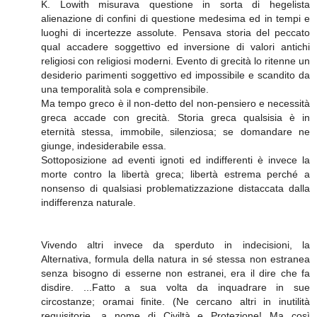
K. Lowith misurava questione in sorta di hegelista
alienazione di confini di questione medesima ed in tempi e
luoghi di incertezze assolute. Pensava storia del peccato
qual accadere soggettivo ed inversione di valori antichi
religiosi con religiosi moderni. Evento di grecità lo ritenne un
desiderio parimenti soggettivo ed impossibile e scandito da
una temporalità sola e comprensibile.
Ma tempo greco è il non-detto del non-pensiero e necessità
greca accade con grecità. Storia greca qualsisia è in
eternità stessa, immobile, silenziosa; se domandare ne
giunge, indesiderabile essa.
Sottoposizione ad eventi ignoti ed indifferenti è invece la
morte contro la libertà greca; libertà estrema perché a
nonsenso di qualsiasi problematizzazione distaccata dalla
indifferenza naturale.
Vivendo altri invece da sperduto in indecisioni, la
Alternativa, formula della natura in sé stessa non estranea
senza bisogno di esserne non estranei, era il dire che fa
disdire. ...Fatto a sua volta da inquadrare in sue
circostanze; oramai finite. (Ne cercano altri in inutilità
requisitorie, a nome di Civiltà e Protezione! Ma così