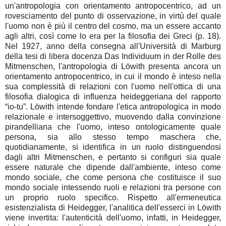
un'antropologia con orientamento antropocentrico, ad un
rovesciamento del punto di osservazione, in virtù del quale
l'uomo non è più il centro del cosmo, ma un essere accanto
agli altri, così come lo era per la filosofia dei Greci (p. 18).
Nel 1927, anno della consegna all'Università di Marburg
della tesi di libera docenza Das Individuum in der Rolle des
Mitmenschen, l'antropologia di Löwith presenta ancora un
orientamento antropocentrico, in cui il mondo è inteso nella
sua complessità di relazioni con l'uomo nell'ottica di una
filosofia dialogica di influenza heideggeriana del rapporto
“io-tu”. Löwith intende fondare l'etica antropologica in modo
relazionale e intersoggettivo, muovendo dalla convinzione
pirandelliana che l'uomo, inteso ontologicamente quale
persona, sia allo stesso tempo maschera che,
quotidianamente, si identifica in un ruolo distinguendosi
dagli altri Mitmenschen, e pertanto si configuri sia quale
essere naturale che dipende dall'ambiente, inteso come
mondo sociale, che come persona che costituisce il suo
mondo sociale intessendo ruoli e relazioni tra persone con
un proprio ruolo specifico. Rispetto all'ermeneutica
esistenzialista di Heidegger, l'analitica dell'esserci in Löwith
viene invertita: l'autenticità dell'uomo, infatti, in Heidegger,