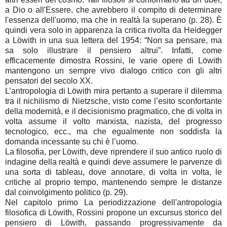
a Dio o all'Essere, che avrebbero il compito di determinare
l'essenza dell'uomo, ma che in realtà la superano (p. 28). È
quindi vera solo in apparenza la critica rivolta da Heidegger
a Löwith in una sua lettera del 1954: “Non sa pensare, ma
sa solo illustrare il pensiero altrui”. Infatti, come
efficacemente dimostra Rossini, le varie opere di Löwith
mantengono un sempre vivo dialogo critico con gli altri
pensatori del secolo XX.
L’antropologia di Löwith mira pertanto a superare il dilemma
tra il nichilismo di Nietzsche, visto come l’esito sconfortante
della modernità, e il decisionismo pragmatico, che di volta in
volta assume il volto marxista, nazista, del progresso
tecnologico, ecc., ma che egualmente non soddisfa la
domanda incessante su chi è l’uomo.
La filosofia, per Löwith, deve riprendere il suo antico ruolo di
indagine della realtà e quindi deve assumere le parvenze di
una sorta di tableau, dove annotare, di volta in volta, le
critiche al proprio tempo, mantenendo sempre le distanze
dal coinvolgimento politico (p. 29).
Nel capitolo primo La periodizzazione dell'antropologia
filosofica di Löwith, Rossini propone un excursus storico del
pensiero di Löwith, passando progressivamente da