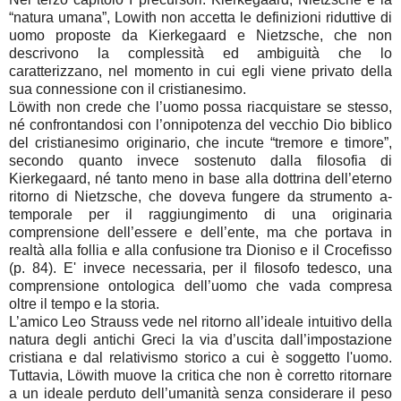
“natura umana”, Lowith non accetta le definizioni riduttive di
uomo proposte da Kierkegaard e Nietzsche, che non
descrivono la complessità ed ambiguità che lo
caratterizzano, nel momento in cui egli viene privato della
sua connessione con il cristianesimo.
Löwith non crede che l’uomo possa riacquistare se stesso,
né confrontandosi con l’onnipotenza del vecchio Dio biblico
del cristianesimo originario, che incute “tremore e timore”,
secondo quanto invece sostenuto dalla filosofia di
Kierkegaard, né tanto meno in base alla dottrina dell’eterno
ritorno di Nietzsche, che doveva fungere da strumento a-
temporale per il raggiungimento di una originaria
comprensione dell’essere e dell’ente, ma che portava in
realtà alla follia e alla confusione tra Dioniso e il Crocefisso
(p. 84). E' invece necessaria, per il filosofo tedesco, una
comprensione ontologica dell’uomo che vada compresa
oltre il tempo e la storia.
L’amico Leo Strauss vede nel ritorno all’ideale intuitivo della
natura degli antichi Greci la via d’uscita dall’impostazione
cristiana e dal relativismo storico a cui è soggetto l'uomo.
Tuttavia, Löwith muove la critica che non è corretto ritornare
a un ideale perduto dell’umanità senza considerare il peso