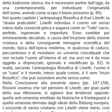
della tradizione storica, ma è necessario partire dall’oggi, da
una contemporaneità, per individuare l’originarietà
dell’uomo, avendo come scopo il futuro prossimo (p. 85).
Nel quarto capitolo L’antropologia filosofica di Karl Löwith: la
“strada praticabile”, Löwith individua il cosmo nel senso
inteso dalla classicità greca e pagana come un “Tutto” sacro,
perfetto, ingenerato e imperituro. Esso sarebbe poi
erroneamente decaduto, a causa dell’irruzione della visione
cristiana e della conseguente immagine scientifica del
mondo, tipica dell'epoca moderna, in qualcosa di caduco,
peccaminoso e di mondano: un universo concettuale che
non include l’uomo all’interno di sé, ma anzi ne è da esso
oggetto e disprezzato, ignorato e nientificato (p. 92). In
realtà, secondo l'antropologia filosofica di Löwith, l'uomo è
un “caso” e il mondo, inteso quale cosmo, è il vero “inizio
filosofico”, che può sussistere anche senza uomo.
Nella Conclusione alla presente opera (pp. 147-159),
Rossini osserva che nel pensiero di Löwith, per gran parte
della sua riflessione, si agitano due tendenze opposte:
quella anti-umanista ereditata da Nietzsche e Kierkegaard e
quella umanista derivata dagli ideali della Bildung europea.
L’orizzonte di senso cristiano con Löwith viene meno, così