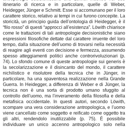
itinerario di ricerca e in particolare, quelle di Weber,
Heidegger, Jünger e Schmitt. Esse si accomunano per il loro
carattere storico, relativo ai tempi in cui furono concepite. La
storicità, un principio guida dell'ontologia di Heidegger, è il
“filo rosso” di questi “approcci all'esistenza”. Löwith chiarisce
come le trattazioni di tali antropologie decisionistiche siano
espressioni filosofiche dettate dal carattere irruente del loro
tempo, dalla situazione dell'uomo di trovarsi nella necessità
di reagire agli eventi con decisione e fermezza, assumendo
spesso atteggiamenti politici anche controrivoluzionari (p.
74). Lo sfondo comune di queste antropologie sui generis è
la secolarizzazione e il disincanto del mondo, il carattere
nichilistico e risolutore della tecnica che in Jünger, in
particolare, ha una spaventosa realizzazione nella Grande
Guerra. In Heidegger, a differenza di Weber e di Jünger, la
tecnica non è una sorta di prodotto umano sfuggito al
controllo dell'uomo, ma l'inveramento della filosofia e della
metafisica occidentale. In questi autori, secondo Löwith,
scompare una vera considerazione antropologica, e l'uomo
viene cancellato come soggetto e reificato come oggetto tra
gli altri, rendendolo inutilizzabile (p. 75). È possibile
individuare un unico accenno antropologico solo nella