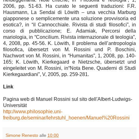
2006, pp. 51-63. Ha curato le seguenti traduzioni: F.R.
Hausmann, La Sendai di Löwith – una vecchia Marburg
giapponese o semplicemente una soluzione provvisoria ed
esotica?, in “il Cannocchiale. Rivista di studi filosofici”, in
corso di pubblicazione; E. Adamiak, Percorsi della
mariologia, in “Concilium. Rivista internazionale di teologia”,
4, 2008, pp. 45-56. K. Löwith, Il problema dell’antropologia
filosofica, übersetzt von M. Rossini und P. Boschini,
Nachwort von M. Rossini, in “Humanitas”, 1, 2008, pp. 140-
165; K. Löwith, Kierkegaard e Nietzsche, übersetzt und
eingeleitet von M. Rossini, in“Nota Bene. Quaderni di Studi
Kierkegaardiani”, V, 2005, pp. 259-281.
Link
Pagina web di Manuel Rossini sul sito dell'Albert-Ludwigs-
Universität
http://www.philosophie.uni-
freiburg.de/seminar/lehrstuhl_hoenen/Manuel%20Rossini
Simone Renesto
alle
10:00