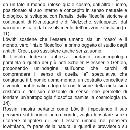
da un lato il mondo, inteso quale cosmo, dall'altro l'uomo,
posizionato al suo interno e concepito in senso naturale e
biologico, si sviluppa con l'analisi delle filosofie storiche e
contingenti di Kierkegaard e di Nietzsche, sviluppatesi dal
vacuum lasciato dal dissolvimento dell’orizzonte cristiano (p.
11).
Löwith sostiene che l'essere umano sia un “caso” e il
mondo, vero “inizio filosofico” e primo oggetto di studio degli
antichi Greci, può sussistere anche senza uomo.
Il filosofo tedesco abbozza pertanto un'antropologia
parallela a quella dei più noti Scheler, Plessner e Gehlen,
proponendo un'indagine sull'uomo che cerchi di
comprendere il senso di quella "e" speculativa che
congiunge il binomio uomo-mondo, un costrutto concettuale
divenuto problematico dopo la conclusione della metafisica
cristiana e del suo orizzonte di senso, che permette di
fondare un'antropologia filosofica tramite la cosmologia (p.
14).
Rossini mostra pertanto come Löwith, impostando il suo
pensiero sul binomio uomo-mondo, voglia filosofare senza
ricorrere all’ipotesi di Dio. L’essere umano, nel pensiero
löwithiano, fa parte della natura, e quindi è provvisorio su