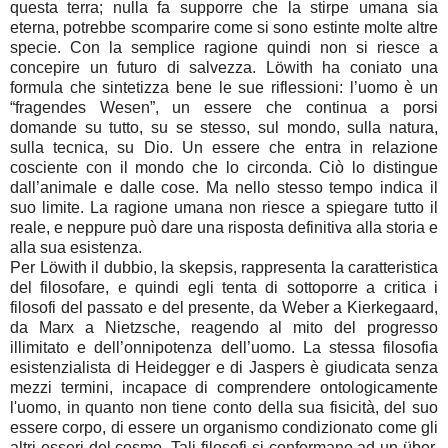
questa terra; nulla fa supporre che la stirpe umana sia
eterna, potrebbe scomparire come si sono estinte molte altre
specie. Con la semplice ragione quindi non si riesce a
concepire un futuro di salvezza. Löwith ha coniato una
formula che sintetizza bene le sue riflessioni: l’uomo è un
“fragendes Wesen”, un essere che continua a porsi
domande su tutto, su se stesso, sul mondo, sulla natura,
sulla tecnica, su Dio. Un essere che entra in relazione
cosciente con il mondo che lo circonda. Ciò lo distingue
dall’animale e dalle cose. Ma nello stesso tempo indica il
suo limite. La ragione umana non riesce a spiegare tutto il
reale, e neppure può dare una risposta definitiva alla storia e
alla sua esistenza.
Per Löwith il dubbio, la skepsis, rappresenta la caratteristica
del filosofare, e quindi egli tenta di sottoporre a critica i
filosofi del passato e del presente, da Weber a Kierkegaard,
da Marx a Nietzsche, reagendo al mito del progresso
illimitato e dell’onnipotenza dell’uomo. La stessa filosofia
esistenzialista di Heidegger e di Jaspers è giudicata senza
mezzi termini, incapace di comprendere ontologicamente
l'uomo, in quanto non tiene conto della sua fisicità, del suo
essere corpo, di essere un organismo condizionato come gli
altri esseri del cosmo. Tali filosofi si conformano ad un über,