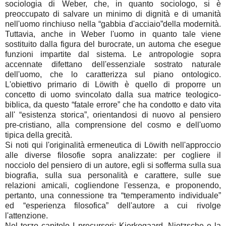
sociologia di Weber, che, in quanto sociologo, si è
preoccupato di salvare un minimo di dignità e di umanità
nell'uomo rinchiuso nella “gabbia d'acciaio”della modernità.
Tuttavia, anche in Weber l'uomo in quanto tale viene
sostituito dalla figura del burocrate, un automa che esegue
funzioni impartite dal sistema. Le antropologie sopra
accennate difettano dell'essenziale sostrato naturale
dell'uomo, che lo caratterizza sul piano ontologico.
L'obiettivo primario di Löwith è quello di proporre un
concetto di uomo svincolato dalla sua matrice teologico-
biblica, da questo “fatale errore” che ha condotto e dato vita
all' “esistenza storica”, orientandosi di nuovo al pensiero
pre-cristiano, alla comprensione del cosmo e dell'uomo
tipica della grecità.
Si noti qui l'originalità ermeneutica di Löwith nell'approccio
alle diverse filosofie sopra analizzate: per cogliere il
nocciolo del pensiero di un autore, egli si sofferma sulla sua
biografia, sulla sua personalità e carattere, sulle sue
relazioni amicali, cogliendone l'essenza, e proponendo,
pertanto, una connessione tra “temperamento individuale”
ed “esperienza filosofica” dell'autore a cui rivolge
l'attenzione.
Nel terzo capitolo I precursori: Kierkegaard, Nietzsche e la