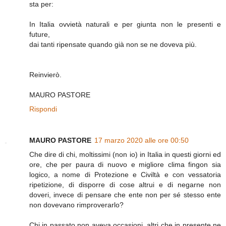
sta per:
In Italia ovvietà naturali e per giunta non le presenti e
future,
dai tanti ripensate quando già non se ne doveva più.
Reinvierò.
MAURO PASTORE
Rispondi
MAURO PASTORE
17 marzo 2020 alle ore 00:50
Che dire di chi, moltissimi (non io) in Italia in questi giorni ed
ore, che per paura di nuovo e migliore clima fingon sia
logico, a nome di Protezione e Civiltà e con vessatoria
ripetizione, di disporre di cose altrui e di negarne non
doveri, invece di pensare che ente non per sé stesso ente
non dovevano rimproverarlo?
Chi in passato non aveva occasioni, altri che in presente ne