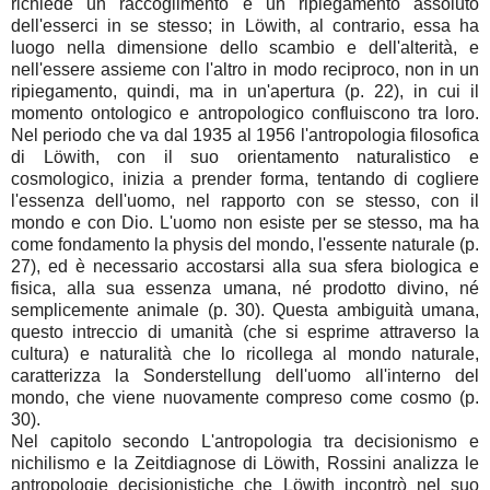
richiede un raccoglimento e un ripiegamento assoluto
dell'esserci in se stesso; in Löwith, al contrario, essa ha
luogo nella dimensione dello scambio e dell'alterità, e
nell'essere assieme con l'altro in modo reciproco, non in un
ripiegamento, quindi, ma in un'apertura (p. 22), in cui il
momento ontologico e antropologico confluiscono tra loro.
Nel periodo che va dal 1935 al 1956 l'antropologia filosofica
di Löwith, con il suo orientamento naturalistico e
cosmologico, inizia a prender forma, tentando di cogliere
l'essenza dell'uomo, nel rapporto con se stesso, con il
mondo e con Dio. L'uomo non esiste per se stesso, ma ha
come fondamento la physis del mondo, l'essente naturale (p.
27), ed è necessario accostarsi alla sua sfera biologica e
fisica, alla sua essenza umana, né prodotto divino, né
semplicemente animale (p. 30). Questa ambiguità umana,
questo intreccio di umanità (che si esprime attraverso la
cultura) e naturalità che lo ricollega al mondo naturale,
caratterizza la Sonderstellung dell'uomo all'interno del
mondo, che viene nuovamente compreso come cosmo (p.
30).
Nel capitolo secondo L'antropologia tra decisionismo e
nichilismo e la Zeitdiagnose di Löwith, Rossini analizza le
antropologie decisionistiche che Löwith incontrò nel suo