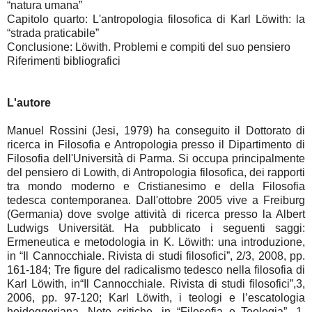
“natura umana”
Capitolo quarto: L'antropologia filosofica di Karl Löwith: la
“strada praticabile”
Conclusione: Löwith. Problemi e compiti del suo pensiero
Riferimenti bibliografici
L'autore
Manuel Rossini (Jesi, 1979) ha conseguito il Dottorato di
ricerca in Filosofia e Antropologia presso il Dipartimento di
Filosofia dell'Università di Parma. Si occupa principalmente
del pensiero di Lowith, di Antropologia filosofica, dei rapporti
tra mondo moderno e Cristianesimo e della Filosofia
tedesca contemporanea. Dall'ottobre 2005 vive a Freiburg
(Germania) dove svolge attività di ricerca presso la Albert
Ludwigs Universität. Ha pubblicato i seguenti saggi:
Ermeneutica e metodologia in K. Löwith: una introduzione,
in “Il Cannocchiale. Rivista di studi filosofici”, 2/3, 2008, pp.
161-184; Tre figure del radicalismo tedesco nella filosofia di
Karl Löwith, in“Il Cannocchiale. Rivista di studi filosofici”,3,
2006, pp. 97-120; Karl Löwith, i teologi e l’escatologia
heideggeriana. Note critiche, in “Filosofia e Teologia”, 1,