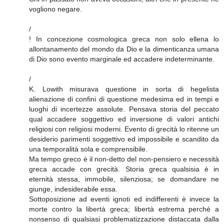
vogliono negare.
/
! In concezione cosmologica greca non solo ellena lo
allontanamento del mondo da Dio e la dimenticanza umana
di Dio sono evento marginale ed accadere indeterminante.
/
K. Lowith misurava questione in sorta di hegelista
alienazione di confini di questione medesima ed in tempi e
luoghi di incertezze assolute. Pensava storia del peccato
qual accadere soggettivo ed inversione di valori antichi
religiosi con religiosi moderni. Evento di grecità lo ritenne un
desiderio parimenti soggettivo ed impossibile e scandito da
una temporalità sola e comprensibile.
Ma tempo greco è il non-detto del non-pensiero e necessità
greca accade con grecità. Storia greca qualsisia è in
eternità stessa, immobile, silenziosa; se domandare ne
giunge, indesiderabile essa.
Sottoposizione ad eventi ignoti ed indifferenti è invece la
morte contro la libertà greca; libertà estrema perché a
nonsenso di qualsiasi problematizzazione distaccata dalla