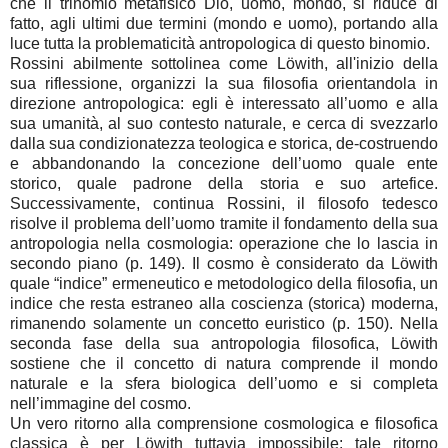
che il trinomio metafisico Dio, uomo, mondo, si riduce di
fatto, agli ultimi due termini (mondo e uomo), portando alla
luce tutta la problematicità antropologica di questo binomio.
Rossini abilmente sottolinea come Löwith, all'inizio della
sua riflessione, organizzi la sua filosofia orientandola in
direzione antropologica: egli è interessato all’uomo e alla
sua umanità, al suo contesto naturale, e cerca di svezzarlo
dalla sua condizionatezza teologica e storica, de-costruendo
e abbandonando la concezione dell’uomo quale ente
storico, quale padrone della storia e suo artefice.
Successivamente, continua Rossini, il filosofo tedesco
risolve il problema dell’uomo tramite il fondamento della sua
antropologia nella cosmologia: operazione che lo lascia in
secondo piano (p. 149). Il cosmo è considerato da Löwith
quale “indice” ermeneutico e metodologico della filosofia, un
indice che resta estraneo alla coscienza (storica) moderna,
rimanendo solamente un concetto euristico (p. 150). Nella
seconda fase della sua antropologia filosofica, Löwith
sostiene che il concetto di natura comprende il mondo
naturale e la sfera biologica dell’uomo e si completa
nell’immagine del cosmo.
Un vero ritorno alla comprensione cosmologica e filosofica
classica è per Löwith tuttavia impossibile: tale ritorno