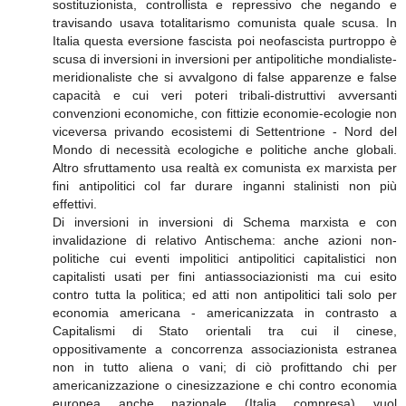
sostituzionista, controllista e repressivo che negando e
travisando usava totalitarismo comunista quale scusa. In
Italia questa eversione fascista poi neofascista purtroppo è
scusa di inversioni in inversioni per antipolitiche mondialiste-
meridionaliste che si avvalgono di false apparenze e false
capacità e cui veri poteri tribali-distruttivi avversanti
convenzioni economiche, con fittizie economie-ecologie non
viceversa privando ecosistemi di Settentrione - Nord del
Mondo di necessità ecologiche e politiche anche globali.
Altro sfruttamento usa realtà ex comunista ex marxista per
fini antipolitici col far durare inganni stalinisti non più
effettivi.
Di inversioni in inversioni di Schema marxista e con
invalidazione di relativo Antischema: anche azioni non-
politiche cui eventi impolitici antipolitici capitalistici non
capitalisti usati per fini antiassociazionisti ma cui esito
contro tutta la politica; ed atti non antipolitici tali solo per
economia americana - americanizzata in contrasto a
Capitalismi di Stato orientali tra cui il cinese,
oppositivamente a concorrenza associazionista estranea
non in tutto aliena o vani; di ciò profittando chi per
americanizzazione o cinesizzazione e chi contro economia
europea anche nazionale (Italia compresa) vuol