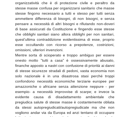
organizzatività che è di protezione civile e peraltro da
stesse masse confusa per organizzarsi sanitario che masse
stesse fingono necessario a tutti e stesso per tutti senza
ammettere differenza di bisogni, di non bisogni, e senza
pensare a necessità di altri bisogni e rifiutando non-doveri
di base assicurati da Costituzione e fingendo esse stesse
che obblighi sanitari siano allora obblighi per non sanitari,
quest'ultima contraddizione evidentissima di esse, proprio
esse occultando con ricorso a prepotenze, costrizioni,
omissioni, ulteriori invenzioni.
Mentre sorta di scioperato e troppo ambiguo per essere
onesto motto "tutti a casa" è ossessivamente abusato,
finanche apposto a nastri con confusione di priorità ai danni
di stesse sicurezze stradali di pedoni, vasta economia non
solo nazionale è in una disastrosa stasi perché troppi
confondono necessità economiche terziarie europee per
amazzoniche o africane senza attenzione neppure - per
esempio- a necessità improvvise di scarpe; e invece la
evidente causa di disadattamento ambientale che
pregiudica salute di stesse masse è costantemente obliata
da stessi autopregiudicati/autopregiudicate ma che non
vogliono andar via da Europa ed anzi tentano di occupare