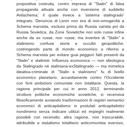
propositiva costruita, contro impresa di "Stalin" di falsa
propaganda attuata anche con inversione di suddetto
Antischema; il quale invece a 'sistema stalingrado'
integrato. Denuncia di Lenin non era di non-omogenità a
Schema marxista, escluso prima da Russia zarista poi da
Russia Sovietica, da Zone Sovietiche non solo russe infine
anche da ex russe, non russe; ma invertire di "Stalin" e
stalinismo confuse storie e occultò geopolitiche,
costringendo parte di mondo economico a riferirsi a
Schema marxista per evitare guai peggiori fatti presenti da
"Stalin" e stalinisti. Influenza economica — non ideologica
da Stalingrado né staliniana-exStalingrado — ma mimetica
ideativa-criminale di "Stalin e stalinismo" fu di livello
economico planetario, accanitamente contro l'Occidente
con forti ambizioni comuniste non totalitarie. Questa, la
ragione principale per cui in anno 2012, terminando
strutture politiche economiche sovietiche, si recensiva
filosoficamente avviando trasformazioni di registri semantici
economici di anticapitalismo in postulati anticapitalistici
nondimeno senza indicare utilizzi ed impieghi realmente
possibili con recensito; altra ragione, non trascurabile,
attribuibile a statalismo totalitario anticomunista eversivo,