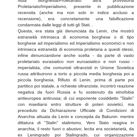
fissa Borghesia/Proletariato altra provvisoria
Proletariato/Imperialismo, presente in pubblicazione
recensita (anche ma non solo in indice accluso a
recensione), era concretamente una falsificazione
condannata dalle leggi di tutti gli Stati...
Questa, era stata già denunciata da Lenin, che mostrò
estraneità intrinseca di economia borghese o di tipo
borghese ad imperialismo ed imperialismo economici e non
intrinseca estraneità di economia proletaria a questi stessi,
infine denunciandone anche scelta - da parte di vasto
proletariato eurasiatico non euroasiatico e non russo -
imperialista, che comunisti oltranzisti in Unione Sovietica
russa attribuirono a torto a piccola media borghesia poi a
piccola borghesia. Rifiuto di Lenin, prima di parte poi
partitico poi statale, a richieste oltranziste, incontrò reazione
negativa da fuori Russia e fu sostenuto da etnofobia
antieuropea antirussa; di cui esponente cosiddetto "Stalin"
con insediarsi entro strutture di poteri sovietici, ma
preceduto da Dichiarazione Ufficiale di Condizioni di
Anarchia attuata da Lenin e concepita da Bakunin: mentre
dittatura di "Stalin" stalinismo, Vero Stato reagiva in
anarchia, il resto fuori o abusivo; lecita era societarietà, da
ex Leningrado poi Stalingrado, cui organizzazione