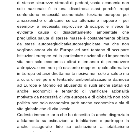
di stesse sicurezze stradali di pedoni, vasta economia non
solo nazionale è in una disastrosa stasi perché troppi
confondono necessità economiche terziarie europee per
amazzoniche o africane senza attenzione neppure - per
esempio- a necessità improvvise di scarpe; e invece la
evidente causa di disadattamento ambientale che
pregiudica salute di stesse masse è costantemente obliata
da stessi autopregiudicati/autopregiudicate ma che non
vogliono andar via da Europa ed anzi tentano di occupare
Istituzioni europee ed in particolare nazionali ed impedendo
vita non solo economica altrui e tentando di promuovere
antropizzazione non più esistente neppure quale alternativa
in Europa ed anzi direttamente nociva non solo a salute ma
a cura di sé pure e tentando ambientalizzazione dannosa
ad Europa e Mondo ed abusando di ruoli anche statali ed
anche economici e tentando di vanificare azionalità
motivate da necessità di vita europea e di globalità non solo
politica non solo economica però anche economica e sia di
vita globale che di vita locale.
Codesto immane torto che ho descritto fa anche disgraziato
affidamento su ostinazioni a totalitarismi e purtroppo fa
anche sciagurato fido su ostinazione a totalitarismo