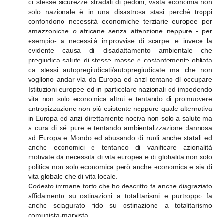
di stesse sicurezze stradali di pedoni, vasta economia non
solo nazionale è in una disastrosa stasi perché troppi
confondono necessità economiche terziarie europee per
amazzoniche o africane senza attenzione neppure - per
esempio- a necessità improvvise di scarpe; e invece la
evidente causa di disadattamento ambientale che
pregiudica salute di stesse masse è costantemente obliata
da stessi autopregiudicati/autopregiudicate ma che non
vogliono andar via da Europa ed anzi tentano di occupare
Istituzioni europee ed in particolare nazionali ed impedendo
vita non solo economica altrui e tentando di promuovere
antropizzazione non più esistente neppure quale alternativa
in Europa ed anzi direttamente nociva non solo a salute ma
a cura di sé pure e tentando ambientalizzazione dannosa
ad Europa e Mondo ed abusando di ruoli anche statali ed
anche economici e tentando di vanificare azionalità
motivate da necessità di vita europea e di globalità non solo
politica non solo economica però anche economica e sia di
vita globale che di vita locale.
Codesto immane torto che ho descritto fa anche disgraziato
affidamento su ostinazioni a totalitarismi e purtroppo fa
anche sciagurato fido su ostinazione a totalitarismo
comunista-marxista.