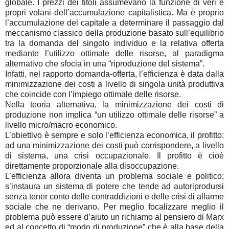
globale. I prezzi dei titoli assumevano la funzione di veri e
propri volani dell’accumulazione capitalistica. Ma è proprio
l’accumulazione del capitale a determinare il passaggio dal
meccanismo classico della produzione basato sull’equilibrio
tra la domanda del singolo individuo e la relativa offerta
mediante l’utilizzo ottimale delle risorse, al paradigma
alternativo che sfocia in una “riproduzione del sistema”.
Infatti, nel rapporto domanda-offerta, l’efficienza è data dalla
minimizzazione dei costi a livello di singola unità produttiva
che coincide con l’impiego ottimale delle risorse.
Nella teoria alternativa, la minimizzazione dei costi di
produzione non implica “un utilizzo ottimale delle risorse” a
livello micro/macro economico.
L’obiettivo è sempre e solo l’efficienza economica, il profitto:
ad una minimizzazione dei costi può corrispondere, a livello
di sistema, una crisi occupazionale. Il profitto è cioè
direttamente proporzionale alla disoccupazione.
L’efficienza allora diventa un problema sociale e politico;
s’instaura un sistema di potere che tende ad autoriprodursi
senza tener conto delle contraddizioni e delle crisi di allarme
sociale che ne derivano. Per meglio focalizzare meglio il
problema può essere d’aiuto un richiamo al pensiero di Marx
ed al concetto di “modo di produzione” che è alla base della