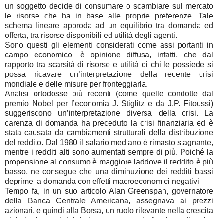
un soggetto decide di consumare o scambiare sul mercato
le risorse che ha in base alle proprie preferenze. Tale
schema lineare approda ad un equilibrio tra domanda ed
offerta, tra risorse disponibili ed utilità degli agenti.
Sono questi gli elementi considerati come assi portanti in
campo economico: è opinione diffusa, infatti, che dal
rapporto tra scarsità di risorse e utilità di chi le possiede si
possa ricavare un’interpretazione della recente crisi
mondiale e delle misure per fronteggiarla.
Analisi ortodosse più recenti (come quelle condotte dal
premio Nobel per l’economia J. Stiglitz e da J.P. Fitoussi)
suggeriscono un’interpretazione diversa della crisi. La
carenza di domanda ha preceduto la crisi finanziaria ed è
stata causata da cambiamenti strutturali della distribuzione
del reddito. Dal 1980 il salario mediano è rimasto stagnante,
mentre i redditi alti sono aumentati sempre di più. Poiché la
propensione al consumo è maggiore laddove il reddito è più
basso, ne consegue che una diminuzione dei redditi bassi
deprime la domanda con effetti macroeconomici negativi.
Tempo fa, in un suo articolo Alan Greenspan, governatore
della Banca Centrale Americana, assegnava ai prezzi
azionari, e quindi alla Borsa, un ruolo rilevante nella crescita