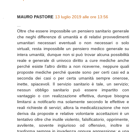
MAURO PASTORE
13 luglio 2019 alle ore 13:56
...
Oltre che essere impossibile un pensiero sanitario generale
che neghi differenze di umanità e di relativi provvedimenti
umanitari necessari eventuali o non necessari o solo
virtuali, resta impossibile un pensiero medico generale su
intera umanità; dunque non si può trovar alcuna possibilità
reale e generale di univoco diritto a cure mediche anche
perché esiste l'altro diritto a non riceverne, neppure quali
proposte mediche perché queste sono per certi casi ed a
seconda dei casi o per certa umanità sempre onerose,
inette, spiacevoli. Il servizio sanitario è tale, un servizio;
nessun obbligo sanitario può essere impartito con
vantaggio o con realizzazione effettiva, dunque bisogna
limitarsi a notificarlo ma solamente secondo le effettive e
reali richieste di servizi; allora la medicalizzazione che non
deriva da proposte e relative volontarie accettazioni è un
tentativo oltre che inutile violento, falsificatorio, opprimente,
avvilente, sovente ingiurioso od offensivo, inoltre si
trasforma sempre in invadenza oppure aggressione; e una