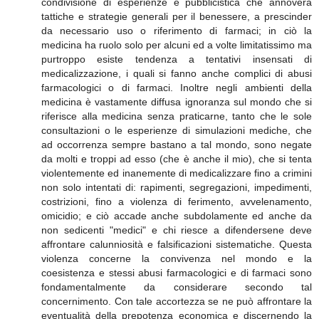
condivisione di esperienze e pubblicistica che annovera
tattiche e strategie generali per il benessere, a prescinder
da necessario uso o riferimento di farmaci; in ciò la
medicina ha ruolo solo per alcuni ed a volte limitatissimo ma
purtroppo esiste tendenza a tentativi insensati di
medicalizzazione, i quali si fanno anche complici di abusi
farmacologici o di farmaci. Inoltre negli ambienti della
medicina è vastamente diffusa ignoranza sul mondo che si
riferisce alla medicina senza praticarne, tanto che le sole
consultazioni o le esperienze di simulazioni mediche, che
ad occorrenza sempre bastano a tal mondo, sono negate
da molti e troppi ad esso (che è anche il mio), che si tenta
violentemente ed inanemente di medicalizzare fino a crimini
non solo intentati di: rapimenti, segregazioni, impedimenti,
costrizioni, fino a violenza di ferimento, avvelenamento,
omicidio; e ciò accade anche subdolamente ed anche da
non sedicenti "medici" e chi riesce a difendersene deve
affrontare calunniosità e falsificazioni sistematiche. Questa
violenza concerne la convivenza nel mondo e la
coesistenza e stessi abusi farmacologici e di farmaci sono
fondamentalmente da considerare secondo tal
concernimento. Con tale accortezza se ne può affrontare la
eventualità della prepotenza economica e discernendo la