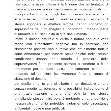
falsificazione assai diffusa è la finzione che tal tentativo di
medicalizzazione possa trasformarsi in mutamento di non
bisogni in bisogni; per cui gli illusi oppressori si avvicendano
in accuse reciproche ed in violenze crescenti ai danni di
stesse agognate o effettive vittime, dando concetto od
impressione del tutto sbagliati su condizioni umane di parte
di umanità e su istintualità di qualsiasi umanità.
Infatti la unione naturale di civiltà e natura non può venir
meno con circostanze negative ma lo potrebbe con
circostanze positive non durative che attualmente non lo
sono abbastanza per essere attive poiché nella attuale
condizione umana nel mondo il pensiero della
sopravvivenza è un presente astratto o concreto o è un
riferimento per un futuro astratto o concreto, comunque
restando tal pensiero istintivamente forte a causa di
situazione di destino:
per quella umanità che si dibatte in un decadere umano
senza rimedio tal pensiero è la possibilità indipendente di
una trasformazione umana che eviti la fine stessa
annullando stesso finire perché mutando umana identità e
nessun'altra umanità potrebbe aiutarne, solo circostanze
ambientali nuove e non artificiali;