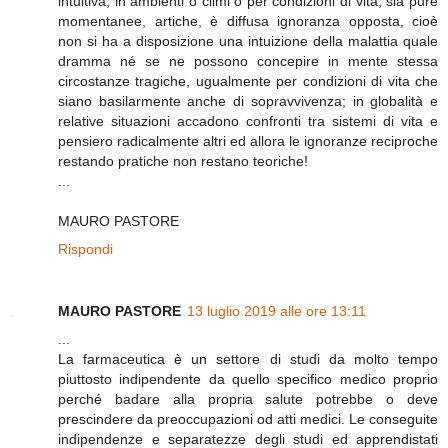
intuitiva; in ambienti o climi o per condizioni di vita, sia pure
momentanee, artiche, è diffusa ignoranza opposta, cioè
non si ha a disposizione una intuizione della malattia quale
dramma né se ne possono concepire in mente stessa
circostanze tragiche, ugualmente per condizioni di vita che
siano basilarmente anche di sopravvivenza; in globalità e
relative situazioni accadono confronti tra sistemi di vita e
pensiero radicalmente altri ed allora le ignoranze reciproche
restando pratiche non restano teoriche!
...
MAURO PASTORE
Rispondi
MAURO PASTORE
13 luglio 2019 alle ore 13:11
...
La farmaceutica è un settore di studi da molto tempo
piuttosto indipendente da quello specifico medico proprio
perché badare alla propria salute potrebbe o deve
prescindere da preoccupazioni od atti medici. Le conseguite
indipendenze e separatezze degli studi ed apprendistati