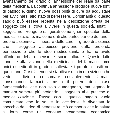
avanzamento del grado di annessione del reale da parte
della medicina. La continua annessione produce nuove fonti
di patologie, quindi nuove possibilità di cure da acquistare
per avvicinarsi allo stato di benessere. L’originalità di questo
saggio può essere reperita nella descrizione offerta del
soggetto che si trova a vivere in questa società. Infatti, i
soggetti non vengono raffigurati come ignari spettatori della
medicalizzazione, ma come enti che partecipano e donano il
proprio assenso all’imperare delle cure. Il grado di assenso
che il soggetto attribuisce proviene dalla profonda
permeazione che le idee medico-sanitarie hanno avuto
all’interno della dimensione socio-culturale. Questo fatto
conduce alla visione della medicina e del farmaco come
unici espedienti in grado di alleviare i problemi insiti nel
quotidiano. Così facendo si stabilisce un circolo vizioso che
vede l’individuo consumare costantemente farmaci;
consumando farmaci alimenta il potere delle case
farmaceutiche che non solo guadagnano, ma legano in
maniera sempre più profonda il soggetto alle pratiche di
medicalizzazione. Russo con questo saggio vuole
comunicare che la salute in occidente è diventata lo
specchio dell’idea di benessere; ciò comporta che la salute
si formi come un concetto prettamente economico