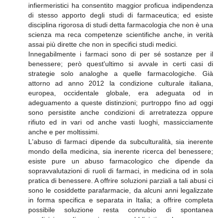
infiermeristici ha consentito maggior proficua indipendenza
di stesso apporto degli studi di farmaceutica; ed esiste
disciplina rigorosa di studi detta farmacologia che non è una
scienza ma reca competenze scientifiche anche, in verità
assai più dirette che non in specifici studi medici.
Innegabilmente i farmaci sono di per sé sostanze per il
benessere; però quest'ultimo si avvale in certi casi di
strategie solo analoghe a quelle farmacologiche. Già
attorno ad anno 2012 la condizione culturale italiana,
europea, occidentale globale, era adeguata od in
adeguamento a queste distinzioni; purtroppo fino ad oggi
sono persistite anche condizioni di arretratezza oppure
rifiuto ed in vari od anche vasti luoghi, massicciamente
anche e per moltissimi.
L'abuso di farmaci dipende da subculturalità, sia inerente
mondo della medicina, sia inerente ricerca del benessere;
esiste pure un abuso farmacologico che dipende da
sopravvalutazioni di ruoli di farmaci, in medicina od in sola
pratica di benessere. A offrire soluzioni parziali a tali abusi ci
sono le cosiddette parafarmacie, da alcuni anni legalizzate
in forma specifica e separata in Italia; a offrire completa
possibile soluzione resta connubio di spontanea