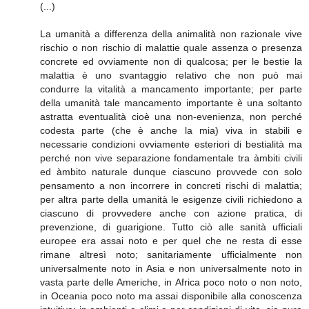
(...)
La umanità a differenza della animalità non razionale vive
rischio o non rischio di malattie quale assenza o presenza
concrete ed ovviamente non di qualcosa; per le bestie la
malattia è uno svantaggio relativo che non può mai
condurre la vitalità a mancamento importante; per parte
della umanità tale mancamento importante è una soltanto
astratta eventualità cioè una non-evenienza, non perché
codesta parte (che è anche la mia) viva in stabili e
necessarie condizioni ovviamente esteriori di bestialità ma
perché non vive separazione fondamentale tra àmbiti civili
ed àmbito naturale dunque ciascuno provvede con solo
pensamento a non incorrere in concreti rischi di malattia;
per altra parte della umanità le esigenze civili richiedono a
ciascuno di provvedere anche con azione pratica, di
prevenzione, di guarigione. Tutto ciò alle sanità ufficiali
europee era assai noto e per quel che ne resta di esse
rimane altresì noto; sanitariamente ufficialmente non
universalmente noto in Asia e non universalmente noto in
vasta parte delle Americhe, in Africa poco noto o non noto,
in Oceania poco noto ma assai disponibile alla conoscenza