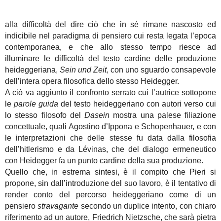
alla difficoltà del dire ciò che in sé rimane nascosto ed
indicibile nel paradigma di pensiero cui resta legata l’epoca
contemporanea, e che allo stesso tempo riesce ad
illuminare le difficoltà del testo cardine delle produzione
heideggeriana,
Sein und Zeit
, con uno sguardo consapevole
dell’intera opera filosofica dello stesso Heidegger.
A ciò va aggiunto il confronto serrato cui l’autrice sottopone
le
parole guida
del testo heideggeriano con autori verso cui
lo stesso filosofo del
Dasein
mostra una palese filiazione
concettuale, quali Agostino d’Ippona e Schopenhauer, e con
le interpretazioni che delle stesse fu data dalla filosofia
dell’hitlerismo e da Lévinas, che del dialogo ermeneutico
con Heidegger fa un punto cardine della sua produzione.
Quello che, in estrema sintesi, è il compito che Pieri si
propone, sin dall’introduzione del suo lavoro, è il tentativo di
render conto del percorso heideggeriano come di un
pensiero
stravagante
secondo un duplice intento, con chiaro
riferimento ad un autore, Friedrich Nietzsche, che sarà pietra