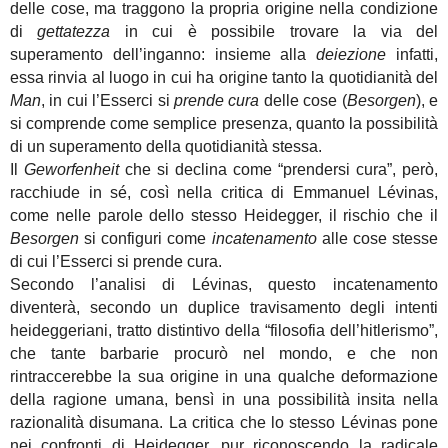
delle cose, ma traggono la propria origine nella condizione
di
gettatezza
in cui è possibile trovare la via del
superamento dell’inganno: insieme alla
deiezione
infatti,
essa rinvia al luogo in cui ha origine tanto la quotidianità del
Man
, in cui l’Esserci si
prende cura
delle cose (
Besorgen
), e
si comprende come semplice presenza,
quanto la possibilità
di un superamento della quotidianità stessa.
Il
Geworfenheit
che si declina come “prendersi cura”, però,
racchiude in sé, così nella critica di Emmanuel Lévinas,
come nelle parole dello stesso Heidegger, il rischio che il
Besorgen
si configuri come
incatenamento
alle cose stesse
di cui l’Esserci si prende cura.
Secondo l’analisi di Lévinas, questo incatenamento
diventerà, secondo un duplice travisamento degli intenti
heideggeriani, tratto distintivo della “filosofia dell’hitlerismo”,
che tante barbarie procurò nel mondo, e che non
rintraccerebbe la sua origine in una qualche deformazione
della ragione umana, bensì in una possibilità insita nella
razionalità disumana. La critica che lo stesso Lévinas pone
nei confronti di Heidegger, pur riconoscendo la radicale