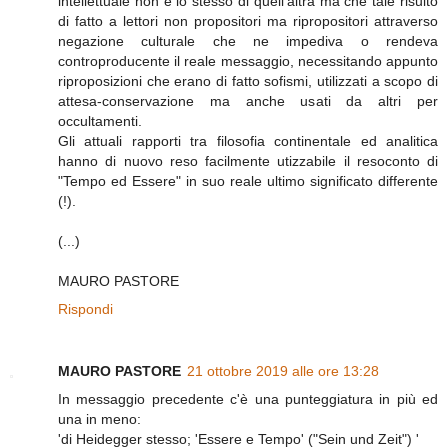
intellettuale non è lo stesso di quell'altra ma che tale risultò
di fatto a lettori non propositori ma ripropositori attraverso
negazione culturale che ne impediva o rendeva
controproducente il reale messaggio, necessitando appunto
riproposizioni che erano di fatto sofismi, utilizzati a scopo di
attesa-conservazione ma anche usati da altri per
occultamenti.
Gli attuali rapporti tra filosofia continentale ed analitica
hanno di nuovo reso facilmente utizzabile il resoconto di
"Tempo ed Essere" in suo reale ultimo significato differente
(!).
(...)
MAURO PASTORE
Rispondi
MAURO PASTORE
21 ottobre 2019 alle ore 13:28
In messaggio precedente c'è una punteggiatura in più ed
una in meno:
'di Heidegger stesso; 'Essere e Tempo' ("Sein und Zeit") '