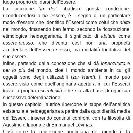
luogo proprio del darsi dell’Essere.
La locuzione
“
In der
” ribadisce questa condizione:
riconducendosi all’
in essere
, è il segno di un particolare
modo d’essere che identifica l’Esserci come colui che
abita
nel mondo, rimanendo ben fermo, secondo la ricostruzione
etimologica heideggeriana, il significato di
abitare
come
essere-presso
, che diventa così non una proprietà
accidentale dell’Esserci stesso, ma modalità fondativa del
suo essere.
Infine, partendo dalla concezione che si dà
innanzitutto e
per lo più
del mondo, cioè il mondo ambiente in cui gli
oggetti sono degli utilizzabili (z
ur Hand
), il mondo può
essere visto come quell’originaria apertura in cui l’Esserci
trova la propria
eccentricità
,
che sta alla base di ogni sua
successiva determinazione.
In questo capitolo l’autrice ripercorre le tappe dell’analitica
esistenziale heideggeriana a partire dalla quotidianità media
dell’Esserci, inserendo continui confronti con la filosofia di
Agostino d’Ippona e di Emmanuel Lévinas.
Così come la concezione quotidiana del mondo è la