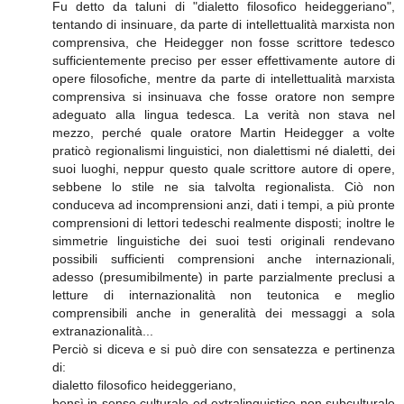
Fu detto da taluni di "dialetto filosofico heideggeriano",
tentando di insinuare, da parte di intellettualità marxista non
comprensiva, che Heidegger non fosse scrittore tedesco
sufficientemente preciso per esser effettivamente autore di
opere filosofiche, mentre da parte di intellettualità marxista
comprensiva si insinuava che fosse oratore non sempre
adeguato alla lingua tedesca. La verità non stava nel
mezzo, perché quale oratore Martin Heidegger a volte
praticò regionalismi linguistici, non dialettismi né dialetti, dei
suoi luoghi, neppur questo quale scrittore autore di opere,
sebbene lo stile ne sia talvolta regionalista. Ciò non
conduceva ad incomprensioni anzi, dati i tempi, a più pronte
comprensioni di lettori tedeschi realmente disposti; inoltre le
simmetrie linguistiche dei suoi testi originali rendevano
possibili sufficienti comprensioni anche internazionali,
adesso (presumibilmente) in parte parzialmente preclusi a
letture di internazionalità non teutonica e meglio
comprensibili anche in generalità dei messaggi a sola
extranazionalità...
Perciò si diceva e si può dire con sensatezza e pertinenza
di:
dialetto filosofico heideggeriano,
bensì in senso culturale ed extralinguistico non subculturale