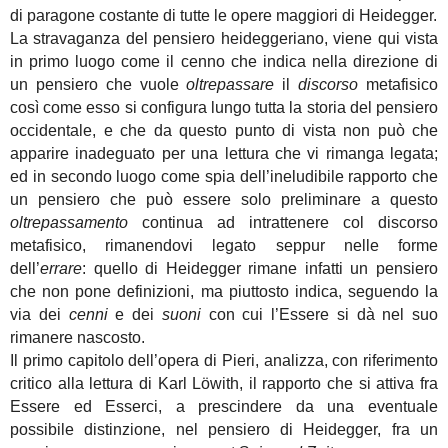
di paragone costante di tutte le opere maggiori di Heidegger.
La stravaganza del pensiero heideggeriano, viene qui vista
in primo luogo come il cenno che indica nella direzione di
un pensiero che vuole
oltrepassare
il
discorso
metafisico
così come esso si configura lungo tutta la storia del pensiero
occidentale, e che da questo punto di vista non può che
apparire inadeguato per una lettura che vi rimanga legata;
ed in secondo luogo come spia dell’ineludibile rapporto che
un pensiero che può essere solo preliminare a questo
oltrepassamento
continua ad intrattenere col discorso
metafisico, rimanendovi legato seppur nelle forme
dell’
errare
: quello di Heidegger rimane infatti un pensiero
che non pone definizioni, ma piuttosto indica, seguendo la
via dei
cenni
e dei
suoni
con cui l’Essere si dà nel suo
rimanere nascosto.
Il primo capitolo dell’opera di Pieri, analizza, con riferimento
critico alla lettura di Karl Löwith, il rapporto che si attiva fra
Essere ed Esserci, a prescindere da una eventuale
possibile distinzione, nel pensiero di Heidegger, fra un