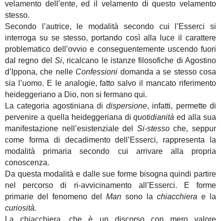
velamento dell’ente, ed il velamento di questo velamento
stesso.
Secondo l’autrice, le modalità secondo cui l’Esserci si
interroga su se stesso, portando così alla luce il carattere
problematico dell’ovvio e conseguentemente uscendo fuori
dal regno del
Si
, ricalcano le istanze filosofiche di Agostino
d’Ippona, che nelle
Confessioni
domanda a se stesso cosa
sia l’uomo. E le analogie, fatto salvo il mancato riferimento
heideggeriano a Dio, non si
fermano qui.
La categoria agostiniana di
dispersione
, infatti, permette di
pervenire a quella heideggeriana di
quotidianità
ed alla sua
manifestazione nell’esistenziale del
Si-stesso
che, seppur
come forma di decadimento dell’Esserci, rappresenta la
modalità primaria secondo cui arrivare alla propria
conoscenza.
Da questa modalità e dalle sue forme bisogna quindi partire
nel percorso di ri-avvicinamento all’Esserci. E forme
primarie del fenomeno del
Man
sono la
chiacchiera
e la
curiosità.
La chiacchiera, che è un discorso con mero valore