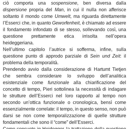
ciò comporta una
sospensione
, ben diversa dalla
dispersione
propria del
Man
, in cui il nulla non afferisce
soltanto il mondo come
Umwelt
, ma riguarda direttamente
l’Esserci che, in quanto
Geworfenheit
, è chiamato ad essere
il fondamento infondato di se stesso, sollevando così, una
questione prettamente etica irrisolta nell’opera
heideggeriana.
Nell’ultimo capitolo l’autrice si sofferma, infine, sulla
questione punto di approdo parziale di
Sein und Zeit
: il
problema della temporalità.
Prendendo avvio dalla considerazione di Hartumt Tietjen
che sembra considerare lo sviluppo dell’analitica
esistenziale come
funzionale
alla chiarificazione del
concetto di tempo, Pieri sottolinea la necessità di indagare
le strutture dell’Esserci nel loro rapporto al tempo non
secondo un’ottica funzionale o cronologica, bensì come
essenzialmente correlate: il tempo, in questo senso, non può
darsi se non come temporalizzazione di quelle strutture
fondamentali che sono il “come” dell’Esserci.
Come consueto in Heidegger, la trattazione della questione