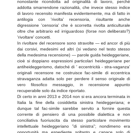
nonostante ricondotta ad originalità di lavoro, perché
addotta smarrendone razionalità, che invece stesso indice
di lavoro recensito manifesta evidentemente, ma di fatto in
antilogia con 'rivolta' recensoria, risultante anche
digressione 'censoria' che è scorretta rivolta anticulturale
oltre che arbitrario ed irriguardoso (forse non deliberato?)
'rivoltare' concetti.
In rivoltare del recensore sono stravolte — ed ancor di più
dai corsivi, medesimi ed altri (si vedano nel testo stesso
della medesima recensione) — parole guida heideggeriane,
cioè si doppiano espressioni particolari heideggeriane per
antiheideggerismo, datoché di ' eccentricità - stra-vaganza'
originali recensore ne costruisce fac-simile di eccentrica
stravaganza adatta solo per perdere il senso originale di
vero filosofico messaggio, in recensione appunto
recuperabile solo da indice riportato.
Di certo in anni 2013 e 2014 non si era ancora terminata in
Italia la fine della cosiddetta sinistra heideggeriana; e
dunque tal fac-simile sarebbe servito a fornire questa
corrente di pensiero di una possibile dialettica e non
conciliativa fuoriuscita da stesso particolare movimento
intellettuale heideggeriano "di sinistra"; nondimeno era
opportunità ma espediente soltanto e capace solo di