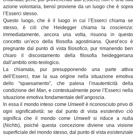
azione volontaria, bensì proviene da un luogo che è
sopra
l’Esserci stesso.
Questo luogo, che è il luogo in cui l’Esserci chiama se
stesso, è ciò che Heidegger chiama la
coscienza
:
immediatamente, ancora una volta, risuona in questo
concetto un’eco della filosofia agostiniana. Quest’eco è
pregnante dal punto di vista filosofico, pur rimanendo ben
chiaro il discostamento della filosofia heideggeriana
dall’ambito onto-teologico.
La chiamata, pur presupponendo una parte attiva
dell’Esserci, trae la sua origine nella situazione emotiva
dello “spaesamento”, che palesa l’inautenticità della
condizione del
Man
, e contestualmente pone l’Esserci nella
situazione emotiva fondamentale dell’
angoscia
.
In essa il mondo inteso come
Umwelt
è riconosciuto privo di
ogni significatività: se dal punto di vista
esistentivo
ciò
significa che il mondo come
Umwelt
si riduce a nulla
(
Nichts
)
,
poiché questa concezione diviene una visione
superficiale del mondo stesso, dal punto di vista
esistenziale