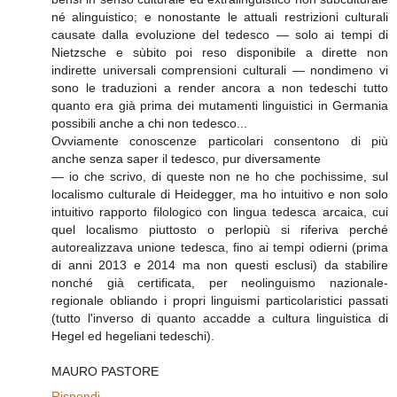
né alinguistico; e nonostante le attuali restrizioni culturali
causate dalla evoluzione del tedesco — solo ai tempi di
Nietzsche e sùbito poi reso disponibile a dirette non
indirette universali comprensioni culturali — nondimeno vi
sono le traduzioni a render ancora a non tedeschi tutto
quanto era già prima dei mutamenti linguistici in Germania
possibili anche a chi non tedesco...
Ovviamente conoscenze particolari consentono di più
anche senza saper il tedesco, pur diversamente
— io che scrivo, di queste non ne ho che pochissime, sul
localismo culturale di Heidegger, ma ho intuitivo e non solo
intuitivo rapporto filologico con lingua tedesca arcaica, cui
quel localismo piuttosto o perlopiù si riferiva perché
autorealizzava unione tedesca, fino ai tempi odierni (prima
di anni 2013 e 2014 ma non questi esclusi) da stabilire
nonché già certificata, per neolinguismo nazionale-
regionale obliando i propri linguismi particolaristici passati
(tutto l'inverso di quanto accadde a cultura linguistica di
Hegel ed hegeliani tedeschi).
MAURO PASTORE
Rispondi