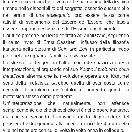
In questo modo, anche la verità, che nel mondo della tecnica
rimane nella disponibilità del soggetto, essendo sussumibile
nei termini di una
adaequatio
, può essere rivista come
attività di svelamento dell’Essere dell’Esserci che lascia
essere il rapporto essenziale dell’Esserci con il mondo.
L’autrice procede nel terzo capitolo ad analizzare, seguendo
il cauto invito di Ernst Cassirer, l’influsso della filosofia
kantiana nella stesura di
Sein und Zeit
, in particolar modo
per quel che riguarda l’analitica esistenziale.
Lo stesso Heidegger, tra l’altro, concede spazio a questa
interpretazione, allorquando nel suo
Kant e il problema della
metafisica
afferma che la rivoluzione operata da Kant nel
seno della metafisica sarebbe quella di aver posto come
centrale il problema dell’ontologia, ponendo quindi la
metafisica stessa come problema.
Un’interpretazione che, naturalmente, non afferisce
semplicemente ciò che di esplicito vi è nelle opere kantiane,
ma che va, secondo il consueto modo di procedere del
pensiero heideggeriano, alla ricerca di ciò che di non detto
vi è nel pensiero con cui di volta in volta entra in colloquio.