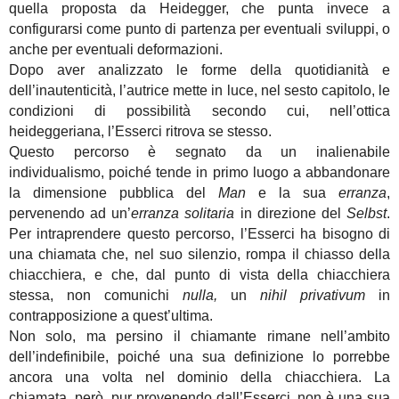
quella proposta da Heidegger, che punta invece a
configurarsi come punto di partenza per eventuali sviluppi, o
anche per eventuali deformazioni.
Dopo aver analizzato le forme della quotidianità e
dell’inautenticità, l’autrice mette in luce, nel sesto capitolo, le
condizioni di possibilità secondo cui, nell’ottica
heideggeriana, l’Esserci ritrova se stesso.
Questo percorso è segnato da un inalienabile
individualismo, poiché tende in primo luogo a abbandonare
la dimensione pubblica del
Man
e la sua
erranza
,
pervenendo ad un’
erranza solitaria
in direzione del
Selbst
.
Per intraprendere questo percorso, l’Esserci ha bisogno di
una chiamata che, nel suo silenzio, rompa il chiasso della
chiacchiera, e che, dal punto di vista della chiacchiera
stessa, non comunichi
nulla,
un
nihil privativum
in
contrapposizione a quest’ultima.
Non solo, ma persino il chiamante rimane nell’ambito
dell’indefinibile, poiché una sua definizione lo porrebbe
ancora una volta nel dominio della chiacchiera. La
chiamata, però, pur provenendo dall’Esserci, non è una sua