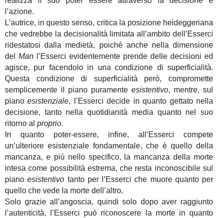
realizza il suo poter essere attraverso la decisione e
l’azione.
L’autrice, in questo senso, critica la posizione heideggeriana
che vedrebbe la decisionalità limitata all’ambito dell’Esserci
ridestatosi dalla medietà, poiché anche nella dimensione
del
Man
l’Esserci evidentemente prende delle decisioni ed
agisce, pur facendolo in una condizione di superficialità.
Questa condizione di superficialità però, compromette
semplicemente il piano puramente
esistentivo
, mentre, sul
piano
esistenziale
, l’Esserci decide in quanto gettato nella
decisione, tanto nella quotidianità media quanto nel suo
ritorno al
proprio
.
In quanto poter-essere, infine, all’Esserci compete
un’ulteriore esistenziale fondamentale, che è quello della
mancanza, e più nello specifico, la mancanza della morte
intesa come possibilità estrema, che resta inconoscibile sul
piano
esistentivo
tanto per l’Esserci che muore quanto per
quello che vede la morte dell’altro.
Solo grazie all’angoscia, quindi solo dopo aver raggiunto
l’autenticità, l’Esserci può riconoscere la morte in quanto