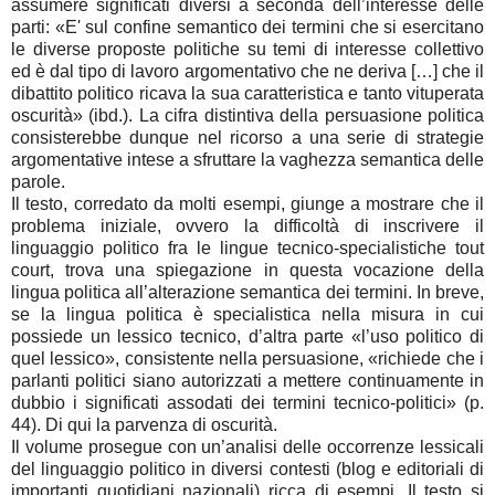
assumere significati diversi a seconda dell’interesse delle
parti: «E' sul confine semantico dei termini che si esercitano
le diverse proposte politiche su temi di interesse collettivo
ed è dal tipo di lavoro argomentativo che ne deriva […] che il
dibattito politico ricava la sua caratteristica e tanto vituperata
oscurità» (ibd.). La cifra distintiva della persuasione politica
consisterebbe dunque nel ricorso a una serie di strategie
argomentative intese a sfruttare la vaghezza semantica delle
parole.
Il testo, corredato da molti esempi, giunge a mostrare che il
problema iniziale, ovvero la difficoltà di inscrivere il
linguaggio politico fra le lingue tecnico-specialistiche tout
court, trova una spiegazione in questa vocazione della
lingua politica all’alterazione semantica dei termini. In breve,
se la lingua politica è specialistica nella misura in cui
possiede un lessico tecnico, d’altra parte «l’uso politico di
quel lessico», consistente nella persuasione, «richiede che i
parlanti politici siano autorizzati a mettere continuamente in
dubbio i significati assodati dei termini tecnico-politici» (p.
44). Di qui la parvenza di oscurità.
Il volume prosegue con un’analisi delle occorrenze lessicali
del linguaggio politico in diversi contesti (blog e editoriali di
importanti quotidiani nazionali) ricca di esempi. Il testo si