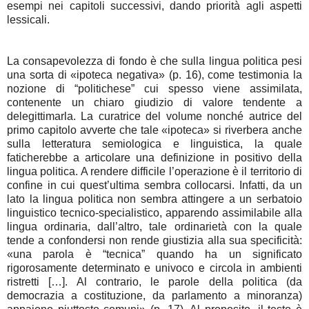
esempi nei capitoli successivi, dando priorità agli aspetti
lessicali.
La consapevolezza di fondo è che sulla lingua politica pesi
una sorta di «ipoteca negativa» (p. 16), come testimonia la
nozione di “politichese” cui spesso viene assimilata,
contenente un chiaro giudizio di valore tendente a
delegittimarla. La curatrice del volume nonché autrice del
primo capitolo avverte che tale «ipoteca» si riverbera anche
sulla letteratura semiologica e linguistica, la quale
faticherebbe a articolare una definizione in positivo della
lingua politica. A rendere difficile l’operazione è il territorio di
confine in cui quest’ultima sembra collocarsi. Infatti, da un
lato la lingua politica non sembra attingere a un serbatoio
linguistico tecnico-specialistico, apparendo assimilabile alla
lingua ordinaria, dall’altro, tale ordinarietà con la quale
tende a confondersi non rende giustizia alla sua specificità:
«una parola è “tecnica” quando ha un significato
rigorosamente determinato e univoco e circola in ambienti
ristretti […]. Al contrario, le parole della politica (da
democrazia a costituzione, da parlamento a minoranza)