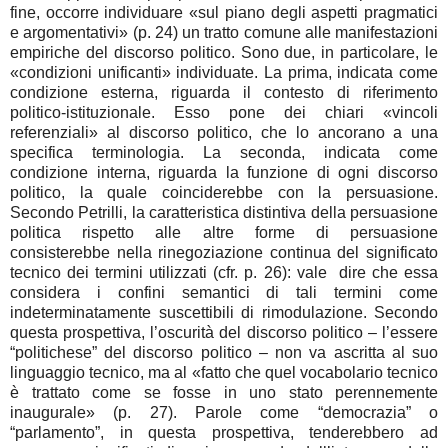
fine, occorre individuare «sul piano degli aspetti pragmatici
e argomentativi» (p. 24) un tratto comune alle manifestazioni
empiriche del discorso politico. Sono due, in particolare, le
«condizioni unificanti» individuate. La prima, indicata come
condizione esterna, riguarda il contesto di riferimento
politico-istituzionale. Esso pone dei chiari «vincoli
referenziali» al discorso politico, che lo ancorano a una
specifica terminologia. La seconda, indicata come
condizione interna, riguarda la funzione di ogni discorso
politico, la quale coinciderebbe con la persuasione.
Secondo Petrilli, la caratteristica distintiva della persuasione
politica rispetto alle altre forme di persuasione
consisterebbe nella rinegoziazione continua del significato
tecnico dei termini utilizzati (cfr. p. 26): vale dire che essa
considera i confini semantici di tali termini come
indeterminatamente suscettibili di rimodulazione. Secondo
questa prospettiva, l’oscurità del discorso politico – l’essere
“politichese” del discorso politico – non va ascritta al suo
linguaggio tecnico, ma al «fatto che quel vocabolario tecnico
è trattato come se fosse in uno stato perennemente
inaugurale» (p. 27). Parole come “democrazia” o
“parlamento”, in questa prospettiva, tenderebbero ad