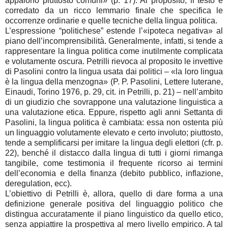
appaiono piuttosto comuni» (p. 17). Al proposito, il testo è
corredato da un ricco lemmario finale che specifica le
occorrenze ordinarie e quelle tecniche della lingua politica.
L’espressione “politichese” estende l’«ipoteca negativa» al
piano dell’incomprensibilità. Generalmente, infatti, si tende a
rappresentare la lingua politica come inutilmente complicata
e volutamente oscura. Petrilli rievoca al proposito le invettive
di Pasolini contro la lingua usata dai politici – «la loro lingua
è la lingua della menzogna» (P. P. Pasolini, Lettere luterane,
Einaudi, Torino 1976, p. 29, cit. in Petrilli, p. 21) – nell’ambito
di un giudizio che sovrappone una valutazione linguistica a
una valutazione etica. Eppure, rispetto agli anni Settanta di
Pasolini, la lingua politica è cambiata: essa non ostenta più
un linguaggio volutamente elevato e certo involuto; piuttosto,
tende a semplificarsi per imitare la lingua degli elettori (cfr. p.
22), benché il distacco dalla lingua di tutti i giorni rimanga
tangibile, come testimonia il frequente ricorso ai termini
dell’economia e della finanza (debito pubblico, inflazione,
deregulation, ecc).
L’obiettivo di Petrilli è, allora, quello di dare forma a una
definizione generale positiva del linguaggio politico che
distingua accuratamente il piano linguistico da quello etico,
senza appiattire la prospettiva al mero livello empirico. A tal