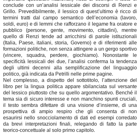
conclude con un’analisi lessicale dei discorsi di Renzi e
Grillo. Prevedibilmente, il lessico di quest’ultimo è ricco di
termini tratti dal campo semantico dell’economia (lavoro,
soldi, euro) e di lemmi che rafforzano il legame fra oratore e
pubblico (persone, gente, movimento, cittadini), mentre
quello di Renzi tende ad arricchirsi di parole istituzionali
(Italia, Paese, italiani, storia, Governo) e di riferimenti alle
formazioni politiche, non senza attingere a un gergo sportivo
(vincere, squadra, perdere, giochiamo). Nonostante le
specificità lessicali dei due, l’analisi conferma la tendenza
degli ultimi decenni alla semplificazione del linguaggio
politico, già indicata da Petrilli nelle prime pagine.
Nel complesso, a dispetto del sottotitolo, l’attenzione del
libro per la lingua politica appare sbilanciata sul versante
del lessico piuttosto che su quello argomentativo. Benché il
tema sia di sicuro interesse e non manchino spunti cruciali,
il testo sembra difettare di una visione d’insieme, di una
prospettiva di ampio respiro che gli consenta di non
esaurirsi nello snocciolamento di dati ed esempi corredato
da brevi interpretazioni finali, relegando di fatto la parte
teorico-concettuale al solo primo capitolo.