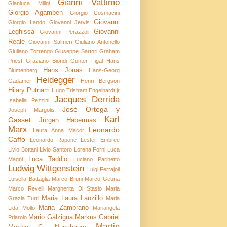
Gianni Vattimo
Gianluca Miligi
Giorgio Agamben
Giorgio Cosmacini
Giovanni
Giorgio Lando
Giovanni Jervis
Leghissa
Giovanni
Giovanni Perazzoli
Reale
Giovanni Salmeri
Giuliano Antonello
Giuliano Torrengo
Giuseppe Sartori
Graham
Priest
Graziano Biondi
Günter Figal
Hans
Hans Jonas
Blumenberg
Hans-Georg
Heidegger
Gadamer
Henri Bergson
Hilary Putnam
Hugo Tristram Engelhardt jr
Jacques Derrida
Isabella Pezzini
José Ortega y
Joseph Margolis
Karl
Gasset
Jürgen Habermas
Marx
Leonardo
Laura Anna Macor
Caffo
Leonardo Rapone
Lester Embree
Livio Bottani
Livio Santoro
Lorena Forni
Luca
Luca Taddio
Magni
Luciano Parinetto
Ludwig Wittgenstein
Luigi Ferrajoli
Luisella Battaglia
Marco Bruni
Marco Geuna
Marco Revelli
Margherita Di Stasio
Maria
Maria Laura Lanzillo
Grazia Turri
Maria
Maria Zambrano
Lida Mollo
Mariangela
Mario Galzigna
Markus Gabriel
Priarolo
Martin