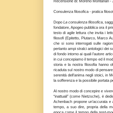
Recensione di: Moreno Montanari - 
Consulenza filosofica - pratica filoso
Dopo
La consulenza filosofica
, sagg
fondatore, Apogeo pubblica ora il prim
testo di agile lettura che invita i le
filosofi (Epitetto, Plutarco, Marco
che si sono interrogati sulle ragion
pertanto ampi stralci antologici dei su
di fondo intorno ai quali l’autore arti
in cui concepiamo il tempo ed il modo
storia e la nostra filosofia hanno 
ricaduta sul nostro modo di pensare, 
serenità dell’anima negli stoici, in
la sofferenza e la possibile portata
Al nostro modo di concepire e vivere 
“inattuali” (come Nietzsche), è dedi
Achenbach propone un’accurata e arti
tempo, a suo dire, propria della 
epoca come il tempo della post-moder