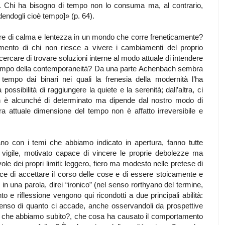
. Chi ha bisogno di tempo non lo consuma ma, al contrario,
dendogli cioè tempo]» (p. 64).
are di calma e lentezza in un mondo che corre freneticamente?
mento di chi non riesce a vivere i cambiamenti del proprio
rcare di trovare soluzioni interne al modo attuale di intendere
l tempo della contemporaneità? Da una parte Achenbach sembra
tempo dai binari nei quali la frenesia della modernità l’ha
 possibilità di raggiungere la quiete e la serenità; dall’altra, ci
n è alcunché di determinato ma dipende dal nostro modo di
ra attuale dimensione del tempo non è affatto irreversibile e
rano con i temi che abbiamo indicato in apertura, fanno tutte
, vigile, motivato capace di vincere le proprie debolezze ma
le dei propri limiti: leggero, fiero ma modesto nelle pretese di
ace di accettare il corso delle cose e di essere stoicamente e
n una parola, direi “ironico” (nel senso rorthyano del termine,
o e riflessione vengono qui ricondotti a due principali abilità:
senso di quanto ci accade, anche osservandoli da prospettive
o che abbiamo subito?, che cosa ha causato il comportamento