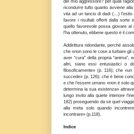
del mio aggressore? per quali ragion
ricondurre tutto quanto avviene alla
vita ad un lancio di dadi (…) l’esito
favore i risultati offerti dalla sor
quello favorevole possa giovare al
l’ha ottenuto, ebbene questo è il co
Addirittura ridondante, perché assolu
che «non sono le cose a turbare gli u
aver “cura” della propria “anima”, e
altri, siano essi entusiastici o d
filosoficamente» (p. 116); che «un
succede» (p. 126); che è bene concent
e che l’essere umano «non è solo qu
determina la sua esistenza» attraver
lungo invito alla quiete interiore l’in
182) proseguendo da sé quel viaggio
alla meta solo quando incontre
incontrare» (p.118).
Indice