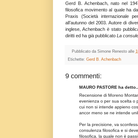
Gerd B. Achenbach, nato nel 1947
filosofica movimento al quale ha da
Praxis (Società internazionale pe
all’autunno del 2003. Autore di dive
inglese, Achenbach è stato pubblica
diritti ed ha già pubblicato
La consule
Pubblicato da
Simone Renesto
alle
1
Etichette:
Gerd B. Achenbach
9 commenti:
MAURO PASTORE ha detto..
Recensione di Moreno Montana
evenienza o per sua scelta o 
cui non si intende appieno co
ancor meno se ne intende uni
Per la precisione, va sconfessa
consulenza filosofica e si deve
filosofica, la quale non è passi