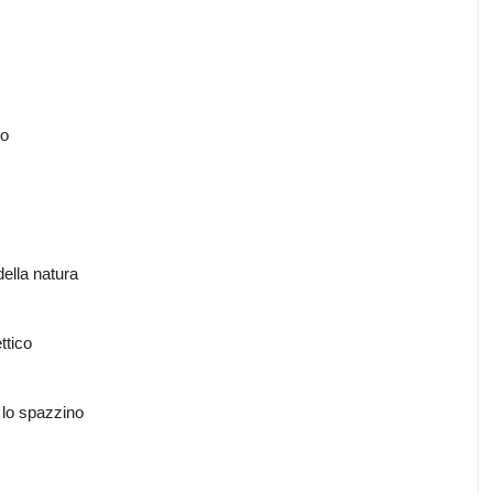
no
della natura
ttico
 lo spazzino