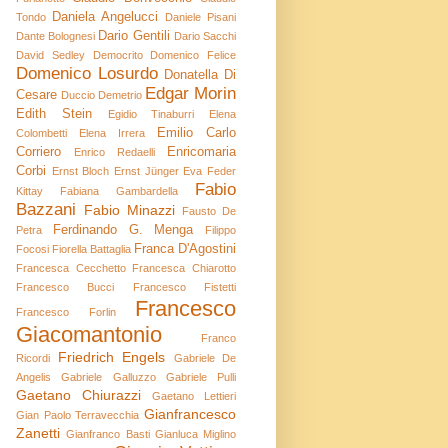
Daniela Angelucci
Tondo
Daniele Pisani
Dario Gentili
Dante Bolognesi
Dario Sacchi
David Sedley
Democrito
Domenico Felice
Domenico Losurdo
Donatella Di
Edgar Morin
Cesare
Duccio Demetrio
Edith Stein
Egidio Tinaburri
Elena
Emilio Carlo
Colombetti
Elena Irrera
Corriero
Enricomaria
Enrico Redaelli
Corbi
Ernst Bloch
Ernst Jünger
Eva Feder
Fabio
Kittay
Fabiana Gambardella
Bazzani
Fabio Minazzi
Fausto De
Ferdinando G. Menga
Petra
Filippo
Franca D'Agostini
Focosi
Fiorella Battaglia
Francesca Cecchetto
Francesca Chiarotto
Francesco Bucci
Francesco Fistetti
Francesco
Francesco Forlin
Giacomantonio
Franco
Friedrich Engels
Ricordi
Gabriele De
Angelis
Gabriele Galluzzo
Gabriele Pulli
Gaetano Chiurazzi
Gaetano Lettieri
Gianfrancesco
Gian Paolo Terravecchia
Zanetti
Gianfranco Basti
Gianluca Miglino