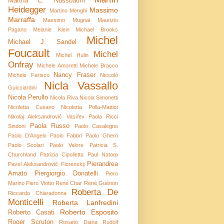
Martha C. Nussbaum
Heidegger
Massimo
Martino Menghi
Marraffa
Massimo Mugnai
Maurizio
Pagano
Melanie Klein
Michael Brooks
Michel
Michael J. Sandel
Foucault
Michel
Michel Hulin
Onfray
Michele Amoretti
Michele Bracco
Nancy Fraser
Michele Farisco
Niccolò
Nicla Vassallo
Guicciardini
Nicola Perullo
Nicola Riva
Nicola Simonetti
Nicoletta Cusano
Nicoletta Polla-Mattiot
Nikolaj Aleksandrovič Vasil’ev
Paola Ricci
Paola Russo
Sindoni
Paolo Casalegno
Paolo D'Angelo
Paolo Fabbri
Paolo Gherri
Paolo Scolari
Paolo Valore
Patricia S.
Churchland
Patrizia Cipolletta
Paul Natorp
Pierandrea
Pavel Aleksandrovič Florenskij
Amato
Piergiorgio Donatelli
Piero
Marino
Piero Viotto
René Char
René Guénon
Roberta De
Riccardo Chiaradonna
Monticelli
Roberta Lanfredini
Roberto Esposito
Roberto Casati
Roger Scruton
Rosario Diana
Rudolf