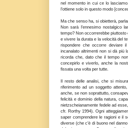
nel momento in cui ce lo lasciamo
l’ottiene solo in questo modo [conce
Ma che senso ha, si obietterà, parl
Non sarà l’ennesimo nostalgico la
tempo? Non occorrerebbe piuttosto ce
e vivere la durata e la velocità de
rispondere che occorre deviare il 
incanalato altrimenti non si dà più la
ricorda che, dato che il tempo no
concepirlo e viverlo, anche la nost
fissata una volta per tutte.
Il resto delle analisi, che si misu
riferimento ad un soggetto attento
anche, se non soprattutto, consapevo
felicità e dominio della natura, cap
nietzscheianamente fedele ad esse, i
cfr. Rorthy 1994). Ogni atteggiament
saper comprendere le ragioni e il 
diverse (che c’è di buono nel dann