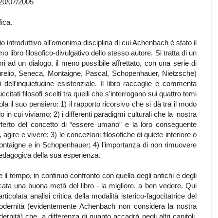
20/07/2005
fica.
io introduttivo all’omonima disciplina di cui Achenbach è stato il
o libro filosofico-divulgativo dello stesso autore. Si tratta di un
ttori ad un dialogo, il meno possibile affrettato, con una serie di
 Aurelio, Seneca, Montaigne, Pascal, Schopenhauer, Nietzsche)
i dell’inquietudine esistenziale. Il libro raccoglie e commenta
ccitati filosofi scelti tra quelli che s’interrogano sui quattro temi
cola il suo pensiero: 1) il rapporto ricorsivo che si dà tra il modo
 in cui viviamo; 2) i differenti paradigmi culturali che la nostra
offerto del concetto di “essere umano” e la loro conseguente
agire e vivere; 3) le concezioni filosofiche di quiete interiore o
 Montaigne e in Schopenhauer; 4) l’importanza di non rimuovere
 pedagogica della sua esperienza.
il tempo, in continuo confronto con quello degli antichi e degli
cata una buona metà del libro - la migliore, a ben vedere. Qui
colata analisi critica della modalità isterico-fagocitatrice del
modernità (evidentemente Achenbach non considera la nostra
nità) che, a differenza di quanto accadrà negli altri capitoli,