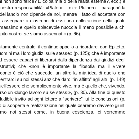
i non sono felice? È colpa mia o della realtà esterna?, ecc.) e
 nostra responsabilità: «Platone – dice Plutarco – paragonò la
 del lancio non dipende da noi, mentre il fatto di accettare con
te e assegnare a ciascuno di essi una collocazione nella quale
 massimo e quello spiacevole nuoccia il meno possibile a chi
mpito nostro, se siamo assennati» (p. 96).
tamente centrale, il continuo appello a ricordare, con Epitetto,
omini ma i loro giudizi sulle stesse» (p. 125); che è importante
d essere capaci di liberarsi dalla dipendenza dai giudizi degli
istruttivi; che «non è importante la filosofia ma il vivere
 conto è ciò che succede, un altro la mia idea di quello che
rarci su noi stessi anziché darci “in affitto” agli altri (p. 149)
ell’essere che semplicemente vive, ma è quello che, vivendo,
so un «lungo lavoro su se stessi», (p. 30). Alla fine di questo
eludibile invito ad ogni lettore a “scrivere” lui le conclusioni (p.
 di scoperta e realizzazione nel quale «saremo davvero giunti
remo noi stessi come, in buona coscienza, ci vorremmo