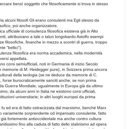
cercare bensì soggetto che filosoficamente si trova in stesso
ia alcuni filosofi Gli erano consulenti ma Egli stesso da
osofico, poi anche organizzatore.
tica ufficiale di consulenza filosofica esisteva già in Alto
ti, attribuivano a tale o talun longobardo Astolfo esempi
nze filosofiche, finanche in mezzo a scontri di guerra, troppo
e "bellici").
lenza filosofica era norma accademica, nella modernità
versi appellata.
o corsi semiufficiali, noti in Germania di inizio Secolo
e memorie di M. Heidegger pure), in Svizzera prima ancora
ulturali della teologia (se ne deduce da memorie di C.
ali, forse burocraticamente sanciti anche, se non prima
nda Guerra Mondiale; ugualmente in Europa già da ultimo
o; da alcuni anni in Italia ne esistono corsi ufficiali,
Istituzioni universitarie; in altri luoghi europei da prima
a fu ed era di fatto ostracizzata dal marxismo, benché Marx
to variamente sorprendente od impensato consulente, fatto
 già fortemente antioccidentale ma anche contro cultura
itissimo fino alla caduta di fatto dello stalinismo ad opera