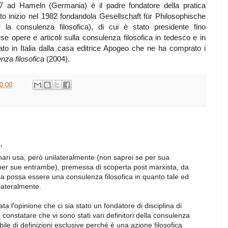
 ad Hameln (Germania) è il padre fondatore della pratica
to inizio nel 1982 fondandola Gesellschaft für Philosophische
r la consulenza filosofica), di cui è stato presidente fino
rse opere e articoli sulla consulenza filosofica in tedesco e in
to in Italia dalla casa editrice Apogeo che ne ha comprato i
nza filosofica
(2004).
0:00
.
ri usa, però unilateralmente (non saprei se per sua
per sue entrambe), premessa di scoperta post marxista, da
sa possa essere una consulenza filosofica in quanto tale ed
lateralmente.
ta l'opinione che ci sia stato un fondatore di disciplina di
 constatare che vi sono stati vari definitori della consulenza
bile di definizioni esclusive perché è una azione filosofica