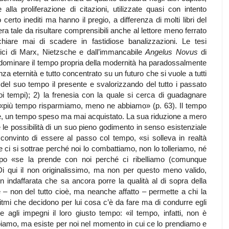
e alla proliferazione di citazioni, utilizzate quasi con intento
erto inediti ma hanno il pregio, a differenza di molti libri del
ra tale da risultare comprensibili anche al lettore meno ferrato
hiare mai di scadere in fastidiose banalizzazioni. Le tesi
ritici di Marx, Nietzsche e dall’immancabile
Angelus Novus
di
 dominare il tempo propria della modernità ha paradossalmente
a eternità e tutto concentrato su un futuro che si vuole a tutti
 del suo tempo il presente e svalorizzando del tutto i passato
i tempi); 2) la frenesia con la quale si cerca di guadagnare
 «più tempo risparmiamo, meno ne abbiamo» (p. 63). Il tempo
 dire, un tempo speso ma mai acquistato. La sua riduzione a mero
e le possibilità di un suo pieno godimento in senso esistenziale
convinto di essere al passo col tempo, «si solleva in realtà
 ci si sottrae perché noi lo combattiamo, non lo tolleriamo, né
mpo «se la prende con noi perché ci ribelliamo (comunque
. Di qui il non originalissimo, ma non per questo meno valido,
on indaffarata che sa ancora porre la qualità al di sopra della
e – non del tutto cioè, ma neanche affatto – permette a chi la
mi che decidono per lui cosa c’è da fare ma di condurre egli
agli impegni il loro giusto tempo: «il tempo, infatti, non è
amo, ma esiste per noi nel momento in cui ce lo prendiamo e