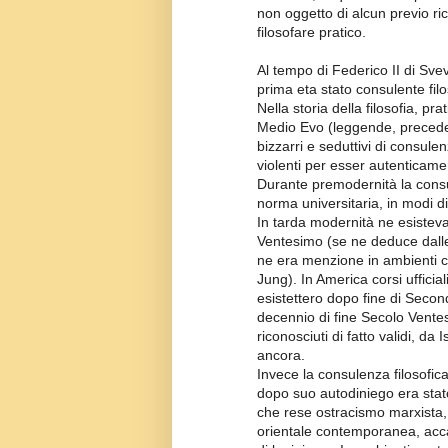
non oggetto di alcun previo ri
filosofare pratico.
Al tempo di Federico II di Svev
prima eta stato consulente fil
Nella storia della filosofia, pra
Medio Evo (leggende, preceden
bizzarri e seduttivi di consule
violenti per esser autenticament
Durante premodernità la consu
norma universitaria, in modi di
In tarda modernità ne esistevan
Ventesimo (se ne deduce dall
ne era menzione in ambienti c
Jung). In America corsi uffici
esistettero dopo fine di Seco
decennio di fine Secolo Ventesim
riconosciuti di fatto validi, da 
ancora.
Invece la consulenza filosofic
dopo suo autodiniego era sta
che rese ostracismo marxista,
orientale contemporanea, accan