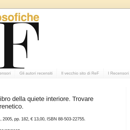
ensori
Gli autori recensiti
Il vecchio sito di ReF
I Recensori
ibro della quiete interiore. Trovare
renetico.
), 2005, pp. 182, € 13,00, ISBN 88-503-22755.