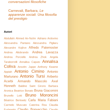
conversazioni filosofiche
Carnevali, Barbara,
Le
apparenze sociali. Una filosofia
del prestigio
Autori
Abdullahi Ahmed An-Na'im
Adriano Ardovino
Alessandra Pantano
Alessandra Pigliaru
Alfredo Paternoster
Alexandre Kojève
Andrea Lavazza
Andrea Altobrando
Andrea Porciello
Andrea Zhok
Angela
Annalisa
Taraborrelli
Annalisa Caputo
Coliva
Anselm Jappe
Anthony Kwame
Antonio Cimino
Antonio
Appiah
Antonio Tursi
Marturano
Ariberto
Acerbi
Armando Mascolo
Axel
Honneth
Baldine Saint Girons
Barbara
Bruna Giacomini
Aronica
Beatrice Bonato
Bruno Moroncini
Brunello Lotti
Carla Maria Fabiani
Béatrice Berlowitz
Carmelo Muscato
Caterina Rea
Claudia
Claudio Bonvecchio
Furlanetto
Claudio