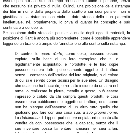
essere pensato allo stesso tempo da una moltitudine di persone, senza
che nessuno sia privato di nulla. Quindi, una proibizione della ristampa
dei libri in nome della proprietà dello scrittore sui suoi pensieri non è
giustificata: la ristampa non viola il dato storico della sua paternità
intellettuale, né, propriamente, lo priva di quanto ha concepito e può
continuare a concepire.
Se passiamo dalla sfera dei pensieri a quella degli oggetti materiali, la
posizione di Kant è ancora più sorprendente, come è possibile apprendere
leggendo un brano più ampio dell'annotazione allo scritto sulla ristampa:
Di contro, le
opere d'arte
, come cose, possono essere
copiate, sulla base di un loro esemplare che si è
legittimamente acquistato, e riprodotte, e le loro copie
possono essere fatte pubblicamente oggetto di traffico
senza il consenso dell'artefice del loro originale, o di coloro
di cui si è servito come tecnici per le sue idee. Un disegno
che qualcuno ha tracciato, o ha fatto incidere da un altro nel
rame, o realizzare in pietra, metallo o gesso, può essere
impresso o colato da chi compra questi prodotti, e così
essere reso pubblicamente oggetto di traffico; così come
non ha bisogno dell'assenso di un altro tutto quello che
qualcuno può fare con una cosa sua,
a suo proprio nome
.
La
Dattilioteca
di Lippert può essere copiata ed esposta alla
vendita da ogni possessore che la capisca, senza che il
suo inventore possa lamentare intrusioni nei suoi affari.