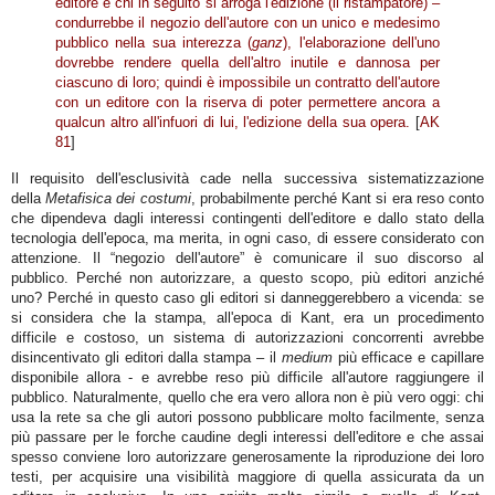
editore e chi in seguito si arroga l'edizione (il ristampatore) –
condurrebbe il negozio dell'autore con un unico e medesimo
pubblico nella sua interezza (
ganz
), l'elaborazione dell'uno
dovrebbe rendere quella dell'altro inutile e dannosa per
ciascuno di loro; quindi è impossibile un contratto dell'autore
con un editore con la riserva di poter permettere ancora a
qualcun altro all'infuori di lui, l'edizione della sua opera.
[
AK
81
]
Il requisito dell'esclusività cade nella successiva sistematizzazione
della
Metafisica dei costumi
, probabilmente perché Kant si era reso conto
che dipendeva dagli interessi contingenti dell'editore e dallo stato della
tecnologia dell'epoca, ma merita, in ogni caso, di essere considerato con
attenzione. Il “negozio dell'autore” è comunicare il suo discorso al
pubblico. Perché non autorizzare, a questo scopo, più editori anziché
uno? Perché in questo caso gli editori si danneggerebbero a vicenda: se
si considera che la stampa, all'epoca di Kant, era un procedimento
difficile e costoso, un sistema di autorizzazioni concorrenti avrebbe
disincentivato gli editori dalla stampa – il
medium
più efficace e capillare
disponibile allora - e avrebbe reso più difficile all'autore raggiungere il
pubblico. Naturalmente, quello che era vero allora non è più vero oggi: chi
usa la rete sa che gli autori possono pubblicare molto facilmente, senza
più passare per le forche caudine degli interessi dell'editore e che assai
spesso conviene loro autorizzare generosamente la riproduzione dei loro
testi, per acquisire una visibilità maggiore di quella assicurata da un