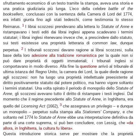
sfruttamento economico di un testo tramite la stampa, aveva una storia e
una pratica giudiziaria più lunga. L'eco della celebre
battle of the
booksellers
, conclusasi con la sentenza della Camera di Lord del 1774,
era infatti giunta fino agli stati tedeschi, come testimonia lo stesso
1
Reimarus.
I librai scozzesi prendevano alla lettera lo
Statute of Anne
e
ristampavano i testi editi dai librai inglesi appena scadevano i termini
statutari; i librai inglesi ritenevano invece che, a prescindere dallo statuto,
sui testi esistesse una proprietà letteraria di
common law
, dunque
2
perpetua.
I tribunali scozzesi davano ragione ai librai scozzesi, sulla
base della loro
adesione alla tradizione romanistica
per la quale non si
può dare proprietà di oggetti immateriali; i tribunali inglesi si
comportavano in modo diverso. Alla fine la
questione
arrivò al tribunale di
ultima istanza del Regno Unito, la camera dei Lord, la quale diede ragione
agli scozzesi: non ha luogo una proprietà intellettuale preesistente al
diritto positivamente statuito dal potere politico, ma hanno vigore soltanto
i termini statutari. Una volta spirato il periodo di monopolio dello
Statute of
Anne
, gli scozzesi avevano tutto il diritto di ristampare i testi inglesi. Dal
momento che il regime precedente allo
Statute of Anne
, in Inghilterra, era
3
quello del
Licensing Act
(1662),
che assegnava un privilegio – e dunque
un monopolio – perpetuo sulla stampa alla
Stationers' Company
, e che
soltanto nel 1774 lo
Statute of Anne
ebbe una interpretazione definitiva da
parte di una corte suprema, si può ben concludere, con Lessig, che
«
da
allora, in Inghilterra, la cultura fu libera
»
.
Questa introduzione storica serve per mostrare che la proprietà