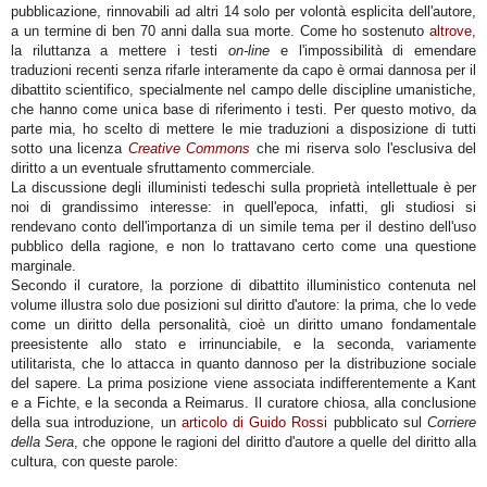
pubblicazione, rinnovabili ad altri 14 solo per volontà esplicita dell'autore,
a un termine di ben 70 anni dalla sua morte. Come ho sostenuto
altrove
,
la riluttanza a mettere i testi
on-line
e l'impossibilità di emendare
traduzioni recenti senza rifarle interamente da capo è ormai dannosa per il
dibattito scientifico, specialmente nel campo delle discipline umanistiche,
che hanno come unica base di riferimento i testi. Per questo motivo, da
parte mia, ho scelto di mettere le mie traduzioni a disposizione di tutti
sotto una licenza
Creative Commons
che mi riserva solo l'esclusiva del
diritto a un eventuale sfruttamento commerciale.
La discussione degli illuministi tedeschi sulla proprietà intellettuale è per
noi di grandissimo interesse: in quell'epoca, infatti, gli studiosi si
rendevano conto dell'importanza di un simile tema per il destino dell'uso
pubblico della ragione, e non lo trattavano certo come una questione
marginale.
Secondo il curatore, la porzione di dibattito illuministico contenuta nel
volume illustra solo due posizioni sul diritto d'autore: la prima, che lo vede
come un diritto della personalità, cioè un diritto umano fondamentale
preesistente allo stato e irrinunciabile, e la seconda, variamente
utilitarista, che lo attacca in quanto dannoso per la distribuzione sociale
del sapere. La prima posizione viene associata indifferentemente a Kant
e a Fichte, e la seconda a Reimarus. Il curatore chiosa, alla conclusione
della sua introduzione, un
articolo di Guido Rossi
pubblicato sul
Corriere
della Sera
, che oppone le ragioni del diritto d'autore a quelle del diritto alla
cultura, con queste parole: