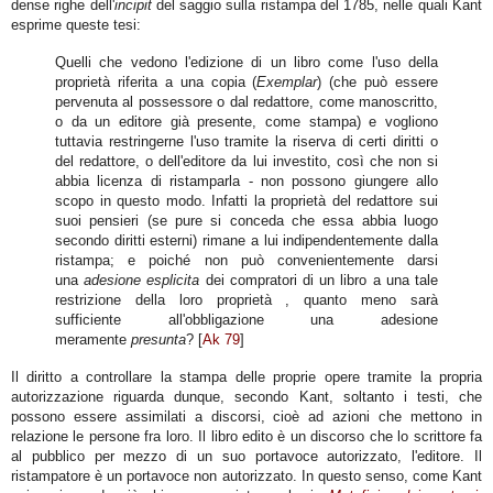
dense righe dell'
incipit
del saggio sulla ristampa del 1785, nelle quali Kant
esprime queste tesi:
Quelli che vedono l'edizione di un libro come l'uso della
proprietà riferita a una copia (
Exemplar
) (che può essere
pervenuta al possessore o dal redattore, come manoscritto,
o da un editore già presente, come stampa) e vogliono
tuttavia restringerne l'uso tramite la riserva di certi diritti o
del redattore, o dell'editore da lui investito, così che non si
abbia licenza di ristamparla - non possono giungere allo
scopo in questo modo. Infatti la proprietà del redattore sui
suoi pensieri (se pure si conceda che essa abbia luogo
secondo diritti esterni) rimane a lui indipendentemente dalla
ristampa; e poiché non può convenientemente darsi
una
adesione esplicita
dei compratori di un libro a una tale
restrizione della loro proprietà , quanto meno sarà
sufficiente all'obbligazione una adesione
meramente
presunta
? [
Ak 79
]
Il diritto a controllare la stampa delle proprie opere tramite la propria
autorizzazione riguarda dunque, secondo Kant, soltanto i testi, che
possono essere assimilati a discorsi, cioè ad azioni che mettono in
relazione le persone fra loro. Il libro edito è un discorso che lo scrittore fa
al pubblico per mezzo di un suo portavoce autorizzato, l'editore. Il
ristampatore è un portavoce non autorizzato. In questo senso, come Kant