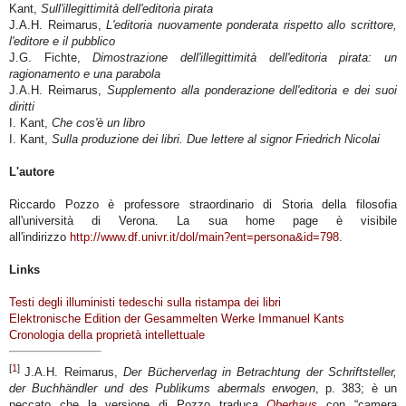
Kant,
Sull'illegittimità dell'editoria pirata
J.A.H. Reimarus,
L'editoria nuovamente ponderata rispetto allo scrittore,
l'editore e il pubblico
J.G. Fichte,
Dimostrazione dell'illegittimità dell'editoria pirata: un
ragionamento e una parabola
J.A.H. Reimarus,
Supplemento alla ponderazione dell'editoria e dei suoi
diritti
I. Kant,
Che cos'è un libro
I. Kant,
Sulla produzione dei libri. Due lettere al signor Friedrich Nicolai
L'autore
Riccardo Pozzo è professore straordinario di Storia della filosofia
all'università di Verona. La sua home page è visibile
all'indirizzo
http://www.df.univr.it/dol/main?ent=persona&id=798
.
Links
Testi degli illuministi tedeschi sulla ristampa dei libri
Elektronische Edition der Gesammelten Werke Immanuel Kants
Cronologia della proprietà intellettuale
[
1
]
J.A.H. Reimarus,
Der Bücherverlag in Betrachtung der Schriftsteller,
der Buchhändler und des Publikums abermals erwogen
, p. 383; è un
peccato che la versione di Pozzo traduca
Oberhaus
con “camera