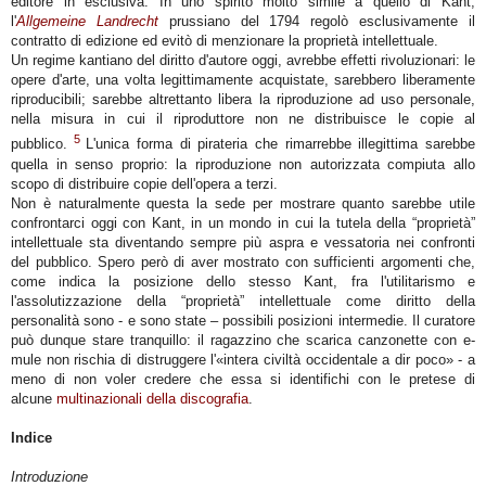
editore in esclusiva. In uno spirito molto simile a quello di Kant,
l'
Allgemeine Landrecht
prussiano del 1794 regolò esclusivamente il
contratto di edizione ed evitò di menzionare la proprietà intellettuale.
Un regime kantiano del diritto d'autore oggi, avrebbe effetti rivoluzionari: le
opere d'arte, una volta legittimamente acquistate, sarebbero liberamente
riproducibili; sarebbe altrettanto libera la riproduzione ad uso personale,
nella misura in cui il riproduttore non ne distribuisce le copie al
5
pubblico.
L'unica forma di pirateria che rimarrebbe illegittima sarebbe
quella in senso proprio: la riproduzione non autorizzata compiuta allo
scopo di distribuire copie dell'opera a terzi.
Non è naturalmente questa la sede per mostrare quanto sarebbe utile
confrontarci oggi con Kant, in un mondo in cui la tutela della “proprietà”
intellettuale sta diventando sempre più aspra e vessatoria nei confronti
del pubblico. Spero però di aver mostrato con sufficienti argomenti che,
come indica la posizione dello stesso Kant, fra l'utilitarismo e
l'assolutizzazione della “proprietà” intellettuale come diritto della
personalità sono - e sono state – possibili posizioni intermedie. Il curatore
può dunque stare tranquillo: il ragazzino che scarica canzonette con e-
mule non rischia di distruggere l'«
intera civiltà occidentale a dir poco
» - a
meno di non voler credere che essa si identifichi con le pretese di
alcune
multinazionali della discografia
.
Indice
Introduzione