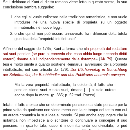
Se il richiamo di Kant al diritto romano viene letto in questo senso, la sua
conclusione sembra suggerire:
che egli si vuole collocare nella tradizione romanistica, e non vuole
introdurre né una nuova specie di proprietà su un oggetto
immateriale, né nuove leggi;
e che quindi non può essere annoverato fra i difensori della tutela
giuridica della “proprietà intellettuale”.
All'inizio del saggio del 1785, Kant afferma che «
la proprietà del redattore
sui suoi pensieri (se pure si conceda che essa abbia luogo secondo diritti
esterni) rimane a lui indipendentemente dalla ristampa
» [
AK 79
]. Questa
tesi è molto simile a quanto sostiene Reimarus, avversario della proprietà
intellettuale, nel suo articolo del 1791
Der Bücherverlag in Betrachtung
der Schriftsteller, der Buchhändler und des Publikums abermals erwogen
:
Ma la vera proprietà intellettuale, la celebrità, il fatto che i
pensieri siano suoi e solo suoi, rimane [...] al solo autore
anche dopo la morte. (p. 385; p. 52 trad. Pozzo)
Infatti, il fatto storico che un determinato pensiero sia stato pensato per la
prima volta da qualcuno non viene meno con la ristampa del testo con cui
un autore comunica la sua idea al mondo. Si può anche aggiungere che la
ristampa non impedisce allo scrittore di continuare a concepire il suo
pensiero: in quanto tale, esso è indefinitamente condivisibile, e può