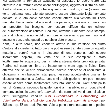
Noi abbiamo la romantica abitudine di associare le opere d'arte alla
creatività e di trattarle come opere dell'ingegno, oggetto di diritto d'autore.
Kant sostiene, al contrario, che in quanto meri prodotti, cose (
opera
), una
volta legittimamente alienate possono essere altrettanto legittimamente
copiate; e le loro copie possono essere offerte alla vendita sul libero
mercato. Unicamente il discorso di una persona, che è una azione e non
un prodotto, ha bisogno, per essere diffuso da un editore,
dell'autorizzazione dell'autore. L'editore, offrendo il
medium
della stampa,
parla al pubblico in nome dello scrittore: e non è lecito parlare in nome di
qualcuno senza che questi ce ne abbia dato procura.
Kant, in altre parole, non connette affatto la sua versione del diritto
d'autore alla creatività: tutto ciò che può essere trattato come un oggetto
materiale, perché non è il discorso di una persona, può essere
liberamente copiato, una volta che un suo esemplare è stato
legittimamente acquistato, per la natura stessa della proprietà privata.
Perfino nel caso del libro, se inteso come mero oggetto fisico, Kant
afferma che se all'atto dell'acquisto l'editore chiedesse all'acquirente di
obbligarsi a non lasciarlo ristampare, nessuno accetterebbe una simile
clausola vessatoria;
a fortiori
, una simile obbligazione non può neppure
essere accolta come tacitamente presunta. Anche qui, Kant anticipa la
tesi di Reimarus secondo la quale non è ammissibile, in un contratto di
compravendita, la
reservatio mentalis
, da parte del venditore, di alcuni
diritti sull'oggetto venduto (
Der Bücherverlag in Betrachtung der
Schriftsteller, der Buchhändler und des Publikums abermals erwogen
, pp.
386 ss., pp. 53 ss. trad. Pozzo). Vale la pena citare interamente le poche,