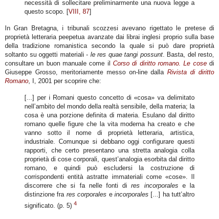
necessità di sollecitare preliminarmente una nuova legge a
questo scopo. [
VIII, 87
]
In Gran Bretagna, i tribunali scozzesi avevano rigettato le pretese di
proprietà letteraria peepetua avanzate dai librai inglesi proprio sulla base
della tradizione romanistica secondo la quale si può dare proprietà
soltanto su oggetti materiali -
le res quae tangi possunt
. Basta, del resto,
consultare un buon manuale come il
Corso di diritto romano. Le cose
di
Giuseppe Grosso, meritoriamente messo on-line dalla
Rivista di diritto
Romano
, I, 2001 per scoprire che:
[...] per i Romani questo concetto di «cosa» va delimitato
nell’ambito del mondo della realtà sensibile, della materia; la
cosa è una porzione definita di materia. Esulano dal diritto
romano quelle figure che la vita moderna ha creato e che
vanno sotto il nome di proprietà letteraria, artistica,
industriale. Comunque si debbano oggi configurare questi
rapporti, che certo presentano una stretta analogia colla
proprietà di cose corporali, quest’analogia esorbita dal diritto
romano, e quindi può escludersi la costruzione di
corrispondenti entità astratte immateriali come «cose». Il
discorrere che si fa nelle fonti di
res incorporales
e la
distinzione fra
res corporales
e
incorporales
[...] ha tutt’altro
4
significato. (p. 5)