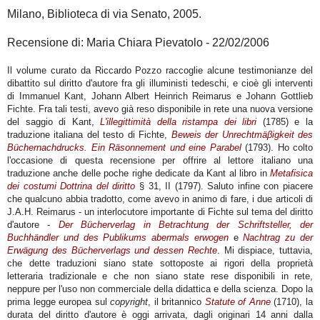
Milano, Biblioteca di via Senato, 2005.
Recensione di: Maria Chiara Pievatolo - 22/02/2006
Il volume curato da Riccardo Pozzo raccoglie alcune testimonianze del
dibattito sul diritto d'autore fra gli illuministi tedeschi, e cioè gli interventi
di Immanuel Kant, Johann Albert Heinrich Reimarus e Johann Gottlieb
Fichte. Fra tali testi, avevo già reso disponibile in rete una nuova versione
del saggio di Kant,
L'illegittimità della ristampa dei libri
(1785) e la
traduzione italiana del testo di Fichte,
Beweis der Unrechtmäβigkeit des
Büchernachdrucks. Ein Räsonnement und eine Parabel
(1793). Ho colto
l'occasione di questa recensione per offrire al lettore italiano una
traduzione anche delle poche righe dedicate da Kant al libro in
Metafisica
dei costumi
Dottrina del diritto
§ 31, II (1797). Saluto infine con piacere
che qualcuno abbia tradotto, come avevo in animo di fare, i due articoli di
J.A.H. Reimarus - un interlocutore importante di Fichte sul tema del diritto
d'autore -
Der Bücherverlag in Betrachtung der Schriftsteller, der
Buchhändler und des Publikums abermals erwogen
e
Nachtrag zu der
Erwägung des Bücherverlags und dessen Rechte
. Mi dispiace, tuttavia,
che dette traduzioni siano state sottoposte ai rigori della proprietà
letteraria tradizionale e che non siano state rese disponibili in rete,
neppure per l'uso non commerciale della didattica e della scienza. Dopo la
prima legge europea sul
copyright
, il britannico
Statute of Anne
(1710), la
durata del diritto d'autore è oggi arrivata, dagli originari 14 anni dalla