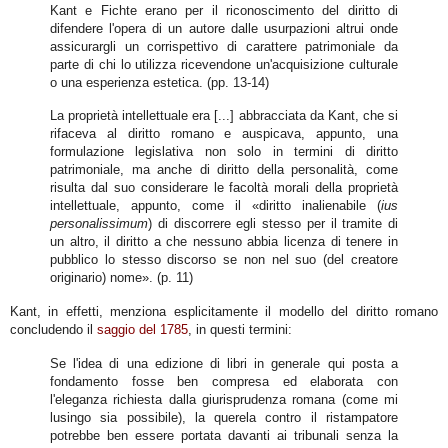
Kant e Fichte erano per il riconoscimento del diritto di
difendere l'opera di un autore dalle usurpazioni altrui onde
assicurargli un corrispettivo di carattere patrimoniale da
parte di chi lo utilizza ricevendone un'acquisizione culturale
o una esperienza estetica. (pp. 13-14)
La proprietà intellettuale era [...] abbracciata da Kant, che si
rifaceva al diritto romano e auspicava, appunto, una
formulazione legislativa non solo in termini di diritto
patrimoniale, ma anche di diritto della personalità, come
risulta dal suo considerare le facoltà morali della proprietà
intellettuale, appunto, come il «
diritto inalienabile (
ius
personalissimum
) di discorrere egli stesso per il tramite di
un altro, il diritto a che nessuno abbia licenza di tenere in
pubblico lo stesso discorso se non nel suo (del creatore
originario) nome
». (p. 11)
Kant, in effetti, menziona esplicitamente il modello del diritto romano
concludendo il
saggio del 1785
, in questi termini:
Se l'idea di una edizione di libri in generale qui posta a
fondamento fosse ben compresa ed elaborata con
l'eleganza richiesta dalla giurisprudenza romana (come mi
lusingo sia possibile), la querela contro il ristampatore
potrebbe ben essere portata davanti ai tribunali senza la