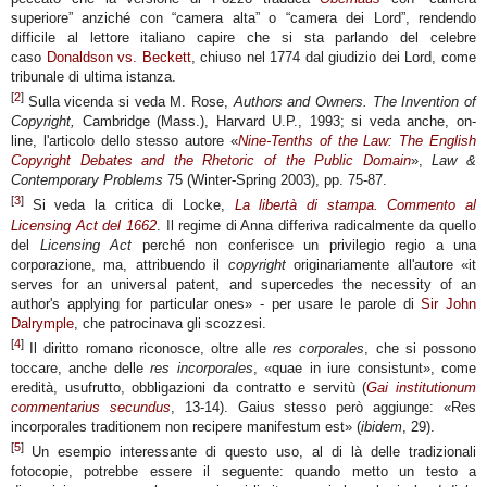
superiore” anziché con “camera alta” o “camera dei Lord”, rendendo
difficile al lettore italiano capire che si sta parlando del celebre
caso
Donaldson vs. Beckett
, chiuso nel 1774 dal giudizio dei Lord, come
tribunale di ultima istanza.
[
2
]
Sulla vicenda si veda M. Rose,
Authors and Owners. The Invention of
Copyright,
Cambridge (Mass.), Harvard U.P., 1993; si veda anche, on-
line, l'articolo dello stesso autore «
Nine-Tenths of the Law: The English
Copyright Debates and the Rhetoric of the Public Domain
»,
Law &
Contemporary Problems
75 (Winter-Spring 2003), pp. 75-87.
[
3
]
Si veda la critica di Locke,
La libertà di stampa. Commento al
Licensing Act del 1662
. Il regime di Anna differiva radicalmente da quello
del
Licensing Act
perché non conferisce un privilegio regio a una
corporazione, ma, attribuendo il
copyright
originariamente all'autore «
it
serves for an universal patent, and supercedes the necessity of an
author's applying for particular ones
» - per usare le parole di
Sir John
Dalrymple
, che patrocinava gli scozzesi.
[
4
]
Il diritto romano riconosce, oltre alle
res corporales
, che si possono
toccare, anche delle
res incorporales
, «
quae in iure consistunt
», come
eredità, usufrutto, obbligazioni da contratto e servitù (
Gai institutionum
commentarius secundus
, 13-14). Gaius stesso però aggiunge: «
Res
incorporales traditionem non recipere manifestum est
» (
ibidem
, 29).
[
5
]
Un esempio interessante di questo uso, al di là delle tradizionali
fotocopie, potrebbe essere il seguente: quando metto un testo a