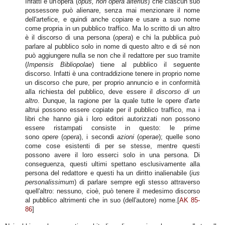
Infatti è un'opera (
opus, non opera alterius
) che ciascun suo
possessore può alienare, senza mai menzionare il nome
dell'artefice, e quindi anche copiare e usare a suo nome
come propria in un pubblico traffico. Ma lo scritto di un altro
è il discorso di una persona (
opera
) e chi la pubblica può
parlare al pubblico solo in nome di questo altro e di sé non
può aggiungere nulla se non che il redattore per suo tramite
(
Impensis Bibliopolae
) tiene al pubblico il seguente
discorso. Infatti è una contraddizione tenere in proprio nome
un discorso che pure, per proprio annuncio e in conformità
alla richiesta del pubblico, deve essere il
discorso di un
altro
. Dunque, la ragione per la quale tutte le opere d'arte
altrui possono essere copiate per il pubblico traffico, ma i
libri che hanno già i loro editori autorizzati non possono
essere ristampati consiste in questo: le prime
sono
opere
(
opera
), i secondi
azioni
(
operae
); quelle sono
come cose esistenti di per se stesse, mentre questi
possono avere il loro esserci solo in una persona. Di
conseguenza, questi ultimi spettano esclusivamente alla
persona del redattore e questi ha un diritto inalienabile (
ius
personalissimum
) di parlare sempre egli stesso attraverso
quell'altro: nessuno, cioè, può tenere il medesimo discorso
al pubblico altrimenti che in suo (dell'autore) nome.[
AK 85-
86
]