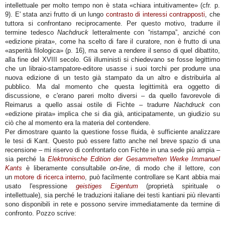
intellettuale per molto tempo non è stata «
chiara intuitivamente
» (cfr. p.
9). E' stata anzi frutto di un lungo
contrasto di interessi contrapposti
, che
tuttora si confrontano reciprocamente. Per questo motivo, tradurre il
termine tedesco
Nachdruck
letteralmente con “ristampa”, anziché con
«
edizione pirata
», come ha scelto di fare il curatore, non è frutto di una
«
asperità filologica
» (p. 16), ma serve a rendere il senso di quel dibattito,
alla fine del XVIII secolo. Gli illuministi si chiedevano se fosse legittimo
che un libraio-stampatore-editore usasse i suoi torchi per produrre una
nuova edizione di un testo già stampato da un altro e distribuirla al
pubblico. Ma dal momento che questa legittimità era oggetto di
discussione, e c'erano pareri molto diversi – da quello favorevole di
Reimarus a quello assai ostile di Fichte – tradurre
Nachdruck
con
«
edizione pirata
» implica che si dia già, anticipatamente, un giudizio su
ciò che al momento era la materia del contendere.
Per dimostrare quanto la questione fosse fluida, è sufficiente analizzare
le tesi di Kant. Questo può essere fatto anche nel breve spazio di una
recensione – mi riservo di confrontarlo con Fichte in una sede più ampia –
sia perché la
Elektronische Edition der Gesammelten Werke Immanuel
Kants
è liberamente consultabile
on-line
, di modo che il lettore, con
un
motore di ricerca interno
, può facilmente controllare se Kant abbia mai
usato l'espressione
geistiges Eigentum
(proprietà spirituale o
intellettuale), sia perché le traduzioni italiane dei testi kantiani più rilevanti
sono disponibili in rete e possono servire immediatamente da termine di
confronto. Pozzo scrive: