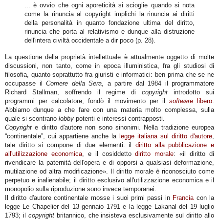
... è ovvio che ogni aporeticità si scioglie quando si nota
come la rinuncia al copyright implichi la rinuncia ai diritti
della personalità in quanto fondazione ultima del diritto,
rinuncia che porta al relativismo e dunque alla distruzione
dell'intera civiltà occidentale a dir poco (p. 28).
La questione della proprietà intellettuale è attualmente oggetto di molte
discussioni, non tanto, come in epoca illuministica, fra gli studiosi di
filosofia, quanto soprattutto fra giuristi e informatici: ben prima che se ne
occupasse il
Corriere della Sera
, a partire dal 1984 il programmatore
Richard Stallman, soffrendo il regime di
copyright
introdotto sui
programmi per calcolatore, fondò il movimento per il
software
libero
.
Abbiamo dunque a che fare con una materia molto complessa, sulla
quale si scontrano
lobby
potenti e interessi contrapposti.
Copyright
e diritto d'autore non sono sinonimi. Nella tradizione europea
“continentale”, cui appartiene anche la
legge italiana sul diritto d'autore
,
tale diritto si compone di due elementi: il
diritto alla pubblicazione e
all'utilizzazione economica
, e il cosiddetto
diritto morale
: «
il diritto di
rivendicare la paternità dell'opera e di opporsi a qualsiasi deformazione,
mutilazione od altra modificazione
». Il diritto morale è riconosciuto come
perpetuo e inalienabile; il diritto esclusivo all'utilizzazione economica e il
monopolio sulla riproduzione sono invece temporanei.
Il diritto d'autore continentale mosse i suoi primi passi in
Francia
con la
legge Le Chapelier del 13 gennaio 1791 e la legge Lakanal del 19 luglio
1793; il
copyright
britannico, che insisteva esclusivamente sul diritto allo