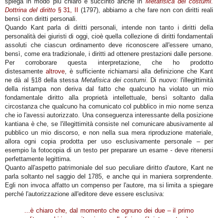
spiega in modo più chiaro e succinto anche in
Metafisica dei costumi.
Dottrina del diritto
§ 31, II
(1797), abbiamo a che fare non con diritti reali
bensì con diritti personali.
Quando Kant parla di diritti personali, intende non tanto i diritti della
personalità dei giuristi di oggi, cioè quella collezione di diritti fondamentali
assoluti che ciascun ordinamento deve riconoscere all'essere umano,
bensì, come era tradizionale, i diritti ad ottenere prestazioni dalle persone.
Per corroborare questa interpretazione, che ho prodotto
distesamente
altrove
, è sufficiente richiamarsi alla definizione che Kant
ne dà al §18 della stessa
Metafisica dei costumi
. Di nuovo: l'illegittimità
della ristampa non deriva dal fatto che qualcuno ha violato un mio
fondamentale diritto alla proprietà intellettuale, bensì soltanto dalla
circostanza che qualcuno ha comunicato col pubblico in mio nome senza
che io l'avessi autorizzato. Una conseguenza interessante della posizione
kantiana è che, se l'illegittimità consiste nel comunicare abusivamente al
pubblico un mio discorso, e non nella sua mera riproduzione materiale,
allora ogni copia prodotta per uso esclusivamente personale – per
esempio la fotocopia di un testo per preparare un esame - deve ritenersi
perfettamente legittima.
Quanto all'aspetto patrimoniale del suo peculiare diritto d'autore, Kant ne
parla soltanto nel saggio del 1785, e anche qui in maniera sorprendente.
Egli non invoca affatto un compenso per l'autore, ma si limita a spiegare
perché l'autorizzazione all'editore deve essere esclusiva:
...è chiaro che, dal momento che ognuno dei due – il primo