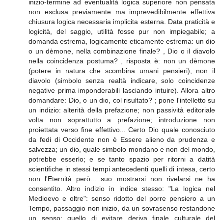
inizio-termine ad eventualità logica superiore non pensata
non esclusa previamente ma imprevedibilmente effettiva
chiusura logica necessaria implicita esterna. Data praticità e
logicità, del saggio, utilità fosse pur non impiegabile; a
domanda estrema, logicamente eticamente estrema: un dio
o un dèmone, nella combinazione finale? , Dio o il diavolo
nella coincidenza postuma? , risposta è: non un dèmone
(potere in natura che scombina umani pensieri), non il
diavolo (simbolo senza realtà indicare, solo coincidenze
negative prima imponderabili lasciando intuire). Allora altro
domandare: Dio, o un dio, col risultato? ; pone l'intelletto su
un indizio: alterità della prefazione; non passività editoriale
volta non soprattutto a prefazione; introduzione non
proiettata verso fine effettivo... Certo Dio quale conosciuto
da fedi di Occidente non è Essere alieno da prudenza e
salvezza; un dio, quale simbolo mondano e non del mondo,
potrebbe esserlo; e se tanto spazio per ritorni a datità
scientifiche in stessi tempi antecedenti quelli di intesa, certo
non l'Eternità però... suo mostrarsi non rivelarsi ne ha
consentito. Altro indizio in indice stesso: "La logica nel
Medioevo e oltre": senso ridotto del porre pensiero a un
Tempo, passaggio non inizio, da un sovrasenso restandone
un senso; quello di evitare deriva finale culturale del