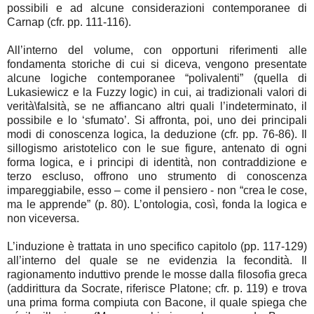
possibili e ad alcune considerazioni contemporanee di
Carnap (cfr. pp. 111-116).
All’interno del volume, con opportuni riferimenti alle
fondamenta storiche di cui si diceva, vengono presentate
alcune logiche contemporanee “polivalenti” (quella di
Lukasiewicz e la Fuzzy logic) in cui, ai tradizionali valori di
verità\falsità, se ne affiancano altri quali l’indeterminato, il
possibile e lo ‘sfumato’. Si affronta, poi, uno dei principali
modi di conoscenza logica, la deduzione (cfr. pp. 76-86). Il
sillogismo aristotelico con le sue figure, antenato di ogni
forma logica, e i principi di identità, non contraddizione e
terzo escluso, offrono uno strumento di conoscenza
impareggiabile, esso – come il pensiero - non “crea le cose,
ma le apprende” (p. 80). L’ontologia, così, fonda la logica e
non viceversa.
L’induzione è trattata in uno specifico capitolo (pp. 117-129)
all’interno del quale se ne evidenzia la fecondità. Il
ragionamento induttivo prende le mosse dalla filosofia greca
(addirittura da Socrate, riferisce Platone; cfr. p. 119) e trova
una prima forma compiuta con Bacone, il quale spiega che