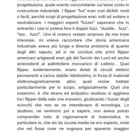
progettazione, quale evento concomitante cui tener conto in
costruzione industriale. I flipper "fuz" eran così dicibili: restii
o facili; perché scopi di progettazione eran volti ad evitare o
neutralizzare. I maggiori esperti "fuzzer" sapevano che in
entrambi i casi si poteva fare il doppio fuzz, "double... fuzz",
"two... fuzz!". Uno di costoro restato sorpreso da mio triste
interesse, mi voleva raccontare che storia americana
industriale aveva più lunga e diversa preistoria di quanto
dagli altri saputo; ed io ne conclusi che primi flipper
americani artigianali eran già del Secolo dei Lumi ed anche
antecedenti al pallottoliere meccanico di Leibniz... Quei
flipper, evidentemente, erano dotati di circuiti elettrici
permanenti a carica stabile ridottissima, in forza di materiali
elettromagneticamente attivi; quali resine trattate
particolarmente per lo scopo, artigianalmente. Quel che
notammo, è che strano ed antipatico studioso si aggirava
tra i flipper della sala ove eravamo, giudicando i fuzzer degli
sciocchi che non se ne intendevano di tecnologia. Lo
studioso, ne venimmo poi a sapere, non aveva potuto
comprender tutto di ragionamenti di Insiemistica. In
particolare io, che sin da scuola media ne ero esperto, notai
che nel fissar cose ne sognava per spavento maggior