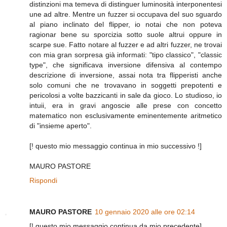
distinzioni ma temeva di distinguer luminosità interponentesi
une ad altre. Mentre un fuzzer si occupava del suo sguardo
al piano inclinato del flipper, io notai che non poteva
ragionar bene su sporcizia sotto suole altrui oppure in
scarpe sue. Fatto notare al fuzzer e ad altri fuzzer, ne trovai
con mia gran sorpresa già informati: "tipo classico", "classic
type", che significava inversione difensiva al contempo
descrizione di inversione, assai nota tra flipperisti anche
solo comuni che ne trovavano in soggetti prepotenti e
pericolosi a volte bazzicanti in sale da gioco. Lo studioso, io
intuii, era in gravi angoscie alle prese con concetto
matematico non esclusivamente eminentemente aritmetico
di "insieme aperto".
[! questo mio messaggio continua in mio successivo !]
MAURO PASTORE
Rispondi
MAURO PASTORE
10 gennaio 2020 alle ore 02:14
[! questo mio messaggio continua da mio precedente]