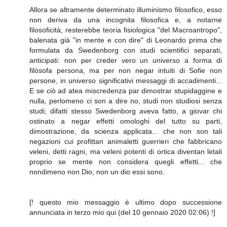
Allora se altramente determinato illuminismo filosofico, esso
non deriva da una incognita filosofica e, a notarne
filosoficità, resterebbe teoria fisiologica "del Macroantropo",
balenata già "in mente e con dire" di Leonardo prima che
formulata da Swedenborg con studi scientifici separati,
anticipati: non per creder vero un universo a forma di
filòsofa persona, ma per non negar intuiti di Sofie non
persone, in universo significativi messaggi di accadimenti...
E se ciò ad atea miscredenza par dimostrar stupidaggine e
nulla, perlomeno ci son a dire no, studi non studiosi senza
studi; difatti stesso Swedenborg aveva fatto, a giovar chi
ostinato a negar effetti omologhi del tutto su parti,
dimostrazione, da scienza applicata... che non son tali
negazioni cui profittan animaletti guerrieri che fabbricano
veleni, detti ragni, ma veleni potenti di ortica diventan letali
proprio se mente non considera quegli effetti... che
nondimeno non Dio, non un dio essi sono.
[! questo mio messaggio è ultimo dopo successione
annunciata in terzo mio qui (del 10 gennaio 2020 02:06) !]