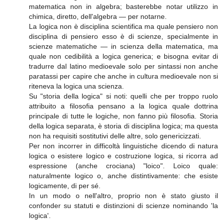
matematica non in algebra; basterebbe notar utilizzo in
chimica, diretto, dell'algebra — per notarne.
La logica non è disciplina scientifica ma quale pensiero non
disciplina di pensiero esso è di scienze, specialmente in
scienze matematiche — in scienza della matematica, ma
quale non cedibilità a logica generica; e bisogna evitar di
tradurre dal latino medioevale solo per sintassi non anche
paratassi per capire che anche in cultura medioevale non si
riteneva la logica una scienza.
Su "storia della logica" si noti: quelli che per troppo ruolo
attribuito a filosofia pensano a la logica quale dottrina
principale di tutte le logiche, non fanno più filosofia. Storia
della logica separata, è storia di disciplina logica; ma questa
non ha requisiti sostitutivi delle altre, solo genericizzati.
Per non incorrer in difficoltà linguistiche dicendo di natura
logica o esistere logico e costruzione logica, si ricorra ad
espressione (anche crociana) "loico". Loico quale:
naturalmente logico o, anche distintivamente: che esiste
logicamente, di per sé.
In un modo o nell'altro, proprio non è stato giusto il
confonder su statuti e distinzioni di scienze nominando 'la
logica'.