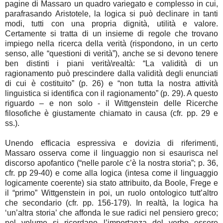
pagine di Massaro un quadro variegato e complesso in cui,
parafrasando Aristotele, la logica si può declinare in tanti
modi, tutti con una propria dignità, utilità e valore.
Certamente si tratta di un insieme di regole che trovano
impiego nella ricerca della verità (rispondono, in un certo
senso, alle “questioni di verità”), anche se si devono tenere
ben distinti i piani verità\realtà: “La validità di un
ragionamento può prescindere dalla validità degli enunciati
di cui è costituito” (p. 26) e “non tutta la nostra attività
linguistica si identifica con il ragionamento” (p. 29). A questo
riguardo – e non solo - il Wittgenstein delle Ricerche
filosofiche è giustamente chiamato in causa (cfr. pp. 29 e
ss.).
Unendo efficacia espressiva e dovizia di riferimenti,
Massaro osserva come il linguaggio non si esaurisca nel
discorso apofantico (“nelle parole c’è la nostra storia”; p. 36,
cfr. pp 29-40) e come alla logica (intesa come il linguaggio
logicamente coerente) sia stato attribuito, da Boole, Frege e
il “primo” Wittgenstein in poi, un ruolo ontologico tutt’altro
che secondario (cfr. pp. 156-179). In realtà, la logica ha
‘un’altra storia’ che affonda le sue radici nel pensiero greco;
nel volume si ricordano l’importanza del verbo essere