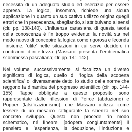
necessita di un adeguato studio ed esercizio per essere
appresa. La logica, insomma, richiede una sicura
applicazione in quanto un suo cattivo utilizzo origina quegli
errori che in precedenza, sbagliando, si attribuivano ai sensi
(cfr. pp. 138-140). L’influenza cartesiana di questa teoria
della conoscenza è fin troppo evidente; la novità sta nel
modo nuovo di concepire la logica come rigorosa e feconda
insieme, ‘utile’ nelle situazioni in cui serve decidere in
condizioni d’incertezza (Massaro presenta l’emblematica
scommessa pascaliana; cfr. pp. 141-143).
Nel volume, successivamente, si focalizza un diverso
significato di logica, quello di “logica della scoperta
scientifica” o, diversamente detto, lo studio delle norme che
reggono la dinamica del progresso scientifico (cfr. pp. 144-
155). Tappe obbligate a questo proposito sono
rappresentate dalle riflessioni di Peirce (abduzione) e
Popper (falsificazionismo), che Massaro utilizza come
tessere di un mosaico raffigurante la scienza nel suo
concreto sviluppo. Questa non procede “in modo
schematico, né lineare, [adopera congiuntamente] il
pensiero e l’esperienza, la deduzione, l’induzione e