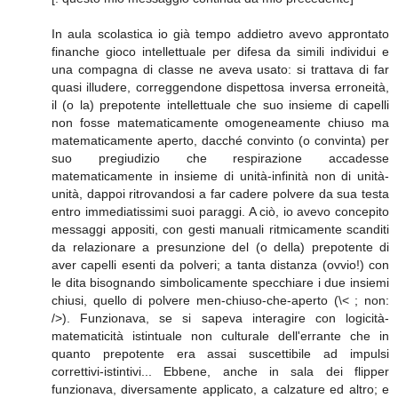
In aula scolastica io già tempo addietro avevo approntato
finanche gioco intellettuale per difesa da simili individui e
una compagna di classe ne aveva usato: si trattava di far
quasi illudere, correggendone dispettosa inversa erroneità,
il (o la) prepotente intellettuale che suo insieme di capelli
non fosse matematicamente omogeneamente chiuso ma
matematicamente aperto, dacché convinto (o convinta) per
suo pregiudizio che respirazione accadesse
matematicamente in insieme di unità-infinità non di unità-
unità, dappoi ritrovandosi a far cadere polvere da sua testa
entro immediatissimi suoi paraggi. A ciò, io avevo concepito
messaggi appositi, con gesti manuali ritmicamente scanditi
da relazionare a presunzione del (o della) prepotente di
aver capelli esenti da polveri; a tanta distanza (ovvio!) con
le dita bisognando simbolicamente specchiare i due insiemi
chiusi, quello di polvere men-chiuso-che-aperto (\< ; non:
/>). Funzionava, se si sapeva interagire con logicità-
matematicità istintuale non culturale dell'errante che in
quanto prepotente era assai suscettibile ad impulsi
correttivi-istintivi... Ebbene, anche in sala dei flipper
funzionava, diversamente applicato, a calzature ed altro; e