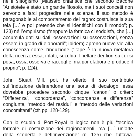
né il sillogismo (Massaro chiarisce che secondo Bacone
“Aristotele è stato un grande filosofo, ma i suoi concetti non
servono a farci progredire nelle scienze. Il suo metodo è
paragonabile al comportamento del ragno: costruisce la sua
tela […] e poi pretende che si identifichi con il mondo”; p.
123) né l’empirismo (“neppure la formica ci soddisfa, che […]
accumula dati su dati, osservazioni su osservazioni, senza
essere in grado di elaborarli”; ibidem) aprono nuove vie alla
conoscenza come l’induzione (“l’ape è la nuova metafora
della ricerca: essa, infatti, succhia il nettare dei fiori su cui si
posa, ossia osserva e raccoglie, ma poi elabora e produce il
proprio”; p. 124).
John Stuart Mill, poi, ha offerto il suo contributo
sull’induzione definendone una sorta di decalogo; essa
dovrebbe procedere secondo cinque “canoni” o criteri:
“Differenza”, “concordanza”, “concordanza e differenza”
congiunte, “metodo dei residui” e “metodo delle variazioni
concomitanti” (cfr. pp. 128-129).
Con la scuola di Port-Royal la logica non è più “tecnica
formale di costruzione dei ragionamenti, ma […] un’arte
della scoperta e dell’invenzione” (p. 135) che, tuttavia,