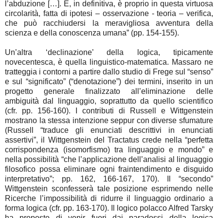
l’abduzione […]. E, in definitiva, è proprio in questa virtuosa
circolarità, fatta di ipotesi – osservazione - teoria – verifica,
che può racchiudersi la meravigliosa avventura della
scienza e della conoscenza umana” (pp. 154-155).
Un’altra ‘declinazione’ della logica, tipicamente
novecentesca, è quella linguistico-matematica. Massaro ne
tratteggia i contorni a partire dallo studio di Frege sul “senso”
e sul “significato” (“denotazione”) dei termini, inserito in un
progetto generale finalizzato all’eliminazione delle
ambiguità dal linguaggio, soprattutto da quello scientifico
(cfr. pp. 156-160). I contributi di Russell e Wittgenstein
mostrano la stessa intenzione seppur con diverse sfumature
(Russell “traduce gli enunciati descrittivi in enunciati
assertivi”, il Wittgenstein del Tractatus crede nella “perfetta
corrispondenza (isomorfismo) tra linguaggio e mondo” e
nella possibilità “che l’applicazione dell’analisi al linguaggio
filosofico possa eliminare ogni fraintendimento e disguido
interpretativo”; pp. 162, 166-167, 170). Il “secondo”
Wittgenstein sconfesserà tale posizione esprimendo nelle
Ricerche l’impossibilità di ridurre il linguaggio ordinario a
forma logica (cfr. pp. 163-170). Il logico polacco Alfred Tarsky
ha proposto di venir fuori dai paradossi della logica