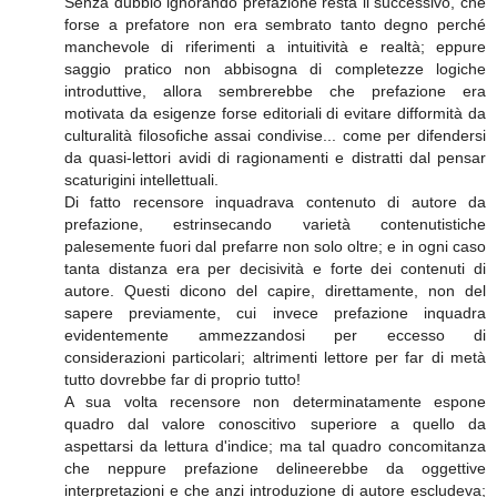
Senza dubbio ignorando prefazione resta il successivo, che
forse a prefatore non era sembrato tanto degno perché
manchevole di riferimenti a intuitività e realtà; eppure
saggio pratico non abbisogna di completezze logiche
introduttive, allora sembrerebbe che prefazione era
motivata da esigenze forse editoriali di evitare difformità da
culturalità filosofiche assai condivise... come per difendersi
da quasi-lettori avidi di ragionamenti e distratti dal pensar
scaturigini intellettuali.
Di fatto recensore inquadrava contenuto di autore da
prefazione, estrinsecando varietà contenutistiche
palesemente fuori dal prefarre non solo oltre; e in ogni caso
tanta distanza era per decisività e forte dei contenuti di
autore. Questi dicono del capire, direttamente, non del
sapere previamente, cui invece prefazione inquadra
evidentemente ammezzandosi per eccesso di
considerazioni particolari; altrimenti lettore per far di metà
tutto dovrebbe far di proprio tutto!
A sua volta recensore non determinatamente espone
quadro dal valore conoscitivo superiore a quello da
aspettarsi da lettura d'indice; ma tal quadro concomitanza
che neppure prefazione delineerebbe da oggettive
interpretazioni e che anzi introduzione di autore escludeva;