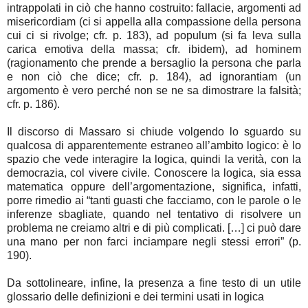
intrappolati in ciò che hanno costruito: fallacie, argomenti ad
misericordiam (ci si appella alla compassione della persona
cui ci si rivolge; cfr. p. 183), ad populum (si fa leva sulla
carica emotiva della massa; cfr. ibidem), ad hominem
(ragionamento che prende a bersaglio la persona che parla
e non ciò che dice; cfr. p. 184), ad ignorantiam (un
argomento è vero perché non se ne sa dimostrare la falsità;
cfr. p. 186).
Il discorso di Massaro si chiude volgendo lo sguardo su
qualcosa di apparentemente estraneo all’ambito logico: è lo
spazio che vede interagire la logica, quindi la verità, con la
democrazia, col vivere civile. Conoscere la logica, sia essa
matematica oppure dell’argomentazione, significa, infatti,
porre rimedio ai “tanti guasti che facciamo, con le parole o le
inferenze sbagliate, quando nel tentativo di risolvere un
problema ne creiamo altri e di più complicati. […] ci può dare
una mano per non farci inciampare negli stessi errori” (p.
190).
Da sottolineare, infine, la presenza a fine testo di un utile
glossario delle definizioni e dei termini usati in logica