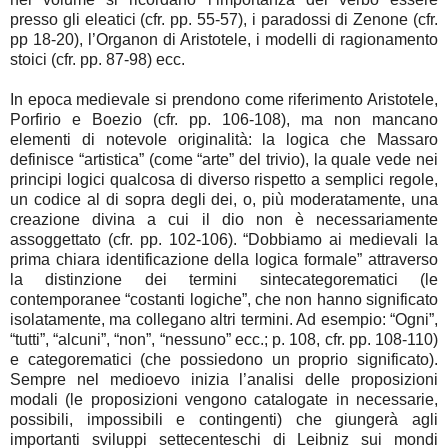
presso gli eleatici (cfr. pp. 55-57), i paradossi di Zenone (cfr.
pp 18-20), l’Organon di Aristotele, i modelli di ragionamento
stoici (cfr. pp. 87-98) ecc.
In epoca medievale si prendono come riferimento Aristotele,
Porfirio e Boezio (cfr. pp. 106-108), ma non mancano
elementi di notevole originalità: la logica che Massaro
definisce “artistica” (come “arte” del trivio), la quale vede nei
principi logici qualcosa di diverso rispetto a semplici regole,
un codice al di sopra degli dei, o, più moderatamente, una
creazione divina a cui il dio non è necessariamente
assoggettato (cfr. pp. 102-106). “Dobbiamo ai medievali la
prima chiara identificazione della logica formale” attraverso
la distinzione dei termini sintecategorematici (le
contemporanee “costanti logiche”, che non hanno significato
isolatamente, ma collegano altri termini. Ad esempio: “Ogni”,
“tutti”, “alcuni”, “non”, “nessuno” ecc.; p. 108, cfr. pp. 108-110)
e categorematici (che possiedono un proprio significato).
Sempre nel medioevo inizia l’analisi delle proposizioni
modali (le proposizioni vengono catalogate in necessarie,
possibili, impossibili e contingenti) che giungerà agli
importanti sviluppi settecenteschi di Leibniz sui mondi