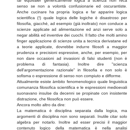
far equivaler genericamente logica a scienza non reca
senso se non a volontà confusionarie ed oscurantiste.
Anche cucinare ha propria logica e far apparire logica
scientifica (!) quale logica delle logiche è disastroso per
filosofia, giacché, ad esempio (già inoltrato) non conduce a
scienze applicate ad alimentazione ed anzi serve solo a
negar abilità ed inventive dei cuochi. Il fatto che molti amino
finger applicazione di scienze unita a tecnica derivatane ed
a teorie applicate, dovrebbe indurre filosofi a maggior
prudenza e precisioni espressive, anche, per esempio, per
non dare occasioni ad invasioni di falsi studenti (non è
problema di fantasia). Inoltre dire "scienza
dell'argomentazione razionale" in filosofia e non solo è
sofisma o espressione di senso non compiuto e difforme.
Attualmente esiste àmbito fenomenologico quale linguistica
comunanza filosofica scientifica e le espressioni medioevali
suonavano insulse da decenni se propinate con insistente
distrazione, che filosofica non può essere.
Ancora molto altro da dire:
La matematica è disciplina separata dalla logica, ma
argomenti di disciplina non sono separati. Inutile citar solo
algebra per notarlo. Inoltre ad esser precisi il maggior
contenuto logico della matematica è nella analisi