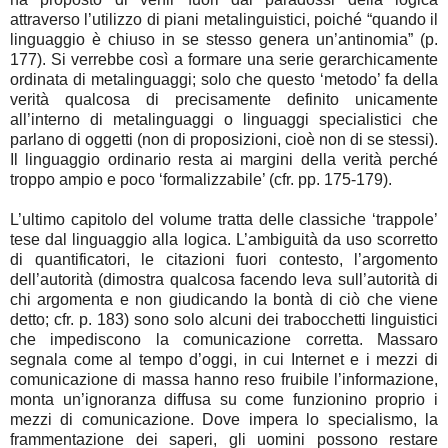
attraverso l’utilizzo di piani metalinguistici, poiché “quando il
linguaggio è chiuso in se stesso genera un’antinomia” (p.
177). Si verrebbe così a formare una serie gerarchicamente
ordinata di metalinguaggi; solo che questo ‘metodo’ fa della
verità qualcosa di precisamente definito unicamente
all’interno di metalinguaggi o linguaggi specialistici che
parlano di oggetti (non di proposizioni, cioè non di se stessi).
Il linguaggio ordinario resta ai margini della verità perché
troppo ampio e poco ‘formalizzabile’ (cfr. pp. 175-179).
L’ultimo capitolo del volume tratta delle classiche ‘trappole’
tese dal linguaggio alla logica. L’ambiguità da uso scorretto
di quantificatori, le citazioni fuori contesto, l’argomento
dell’autorità (dimostra qualcosa facendo leva sull’autorità di
chi argomenta e non giudicando la bontà di ciò che viene
detto; cfr. p. 183) sono solo alcuni dei trabocchetti linguistici
che impediscono la comunicazione corretta. Massaro
segnala come al tempo d’oggi, in cui Internet e i mezzi di
comunicazione di massa hanno reso fruibile l’informazione,
monta un’ignoranza diffusa su come funzionino proprio i
mezzi di comunicazione. Dove impera lo specialismo, la
frammentazione dei saperi, gli uomini possono restare