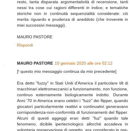
resto, tanta disparata argomentatività di recensione, tanti
nessi tra cose cui ragioni differenti in indice; e tematiche
storiche non in continuità sequenzialità considerate: ciò
merita riguardo e prudenza di aneddoto (che troverete in
miei successivi messaggi).
MAURO PASTORE
Rispondi
MAURO PASTORE
10 gennaio 2020 alle ore 02:12
[! questo mio messaggio continua da mio precedente]
Era detto "fuzzy" in Stati Uniti d'America il particolare tilt di
macchinari elettromeccanici a funzionamento, non funzione,
continuo esternamente biologicamente indotto. Durante
Anni '70 in America erano celebri i "fuzz" dei flipper, quando
giocatori particolarmente reattivi e continuativi generavano
corrispondenza-non-conformità di funzionamenti del flipper.
Alcuni di questi aggeggi eran detti "fuz" quando tale
fenomeno, dicibile ipertecnologico allorché accadeva in
volontaria preservazione di oggetto, era considerato in pre-