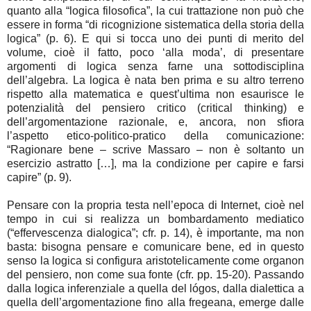
quanto alla “logica filosofica”, la cui trattazione non può che
essere in forma “di ricognizione sistematica della storia della
logica” (p. 6). E qui si tocca uno dei punti di merito del
volume, cioè il fatto, poco ‘alla moda’, di presentare
argomenti di logica senza farne una sottodisciplina
dell’algebra. La logica è nata ben prima e su altro terreno
rispetto alla matematica e quest’ultima non esaurisce le
potenzialità del pensiero critico (critical thinking) e
dell’argomentazione razionale, e, ancora, non sfiora
l’aspetto etico-politico-pratico della comunicazione:
“Ragionare bene – scrive Massaro – non è soltanto un
esercizio astratto […], ma la condizione per capire e farsi
capire” (p. 9).
Pensare con la propria testa nell’epoca di Internet, cioè nel
tempo in cui si realizza un bombardamento mediatico
(“effervescenza dialogica”; cfr. p. 14), è importante, ma non
basta: bisogna pensare e comunicare bene, ed in questo
senso la logica si configura aristotelicamente come organon
del pensiero, non come sua fonte (cfr. pp. 15-20). Passando
dalla logica inferenziale a quella del lógos, dalla dialettica a
quella dell’argomentazione fino alla fregeana, emerge dalle