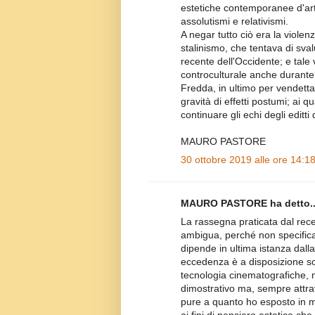
estetiche contemporanee d'arte
assolutismi e relativismi.
A negar tutto ciò era la violen
stalinismo, che tentava di sval
recente dell'Occidente; e tale
controculturale anche durante 
Fredda, in ultimo per vendett
gravità di effetti postumi; ai 
continuare gli echi degli edit
MAURO PASTORE
30 ottobre 2019 alle ore 14:1
MAURO PASTORE ha detto..
La rassegna praticata dal rec
ambigua, perché non specifica
dipende in ultima istanza dall
eccedenza è a disposizione solo 
tecnologia cinematografiche,
dimostrativo ma, sempre attrav
pure a quanto ho esposto in 