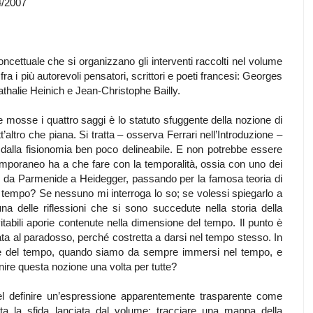
4/2007
cettuale che si organizzano gli interventi raccolti nel volume
ra i più autorevoli pensatori, scrittori e poeti francesi: Georges
halie Heinich e Jean-Christophe Bailly.
 mosse i quattro saggi è lo statuto sfuggente della nozione di
altro che piana. Si tratta – osserva Ferrari nell’Introduzione –
e dalla fisionomia ben poco delineabile. E non potrebbe essere
emporaneo ha a che fare con la temporalità, ossia con uno dei
ico, da Parmenide a Heidegger, passando per la famosa teoria di
 tempo? Se nessuno mi interroga lo so; se volessi spiegarlo a
a delle riflessioni che si sono succedute nella storia della
nevitabili aporie contenute nella dimensione del tempo. Il punto è
ata al paradosso, perché costretta a darsi nel tempo stesso. In
lare del tempo, quando siamo da sempre immersi nel tempo, e
nire questa nozione una volta per tutte?
nel definire un’espressione apparentemente trasparente come
ta la sfida lanciata dal volume: tracciare una mappa della