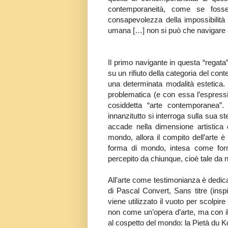
contemporaneità, come se fosse
consapevolezza della impossibilità
umana […] non si può che navigare a 
Il primo navigante in questa “regata” 
su un rifiuto della categoria del con
una determinata modalità estetica. 
problematica (e con essa l’espressi
cosiddetta “arte contemporanea
innanzitutto si interroga sulla sua s
accade nella dimensione artistica è
mondo, allora il compito dell’arte è
forma di mondo, intesa come form
percepito da chiunque, cioè tale da n
All’arte come testimonianza è dedic
di Pascal Convert, Sans titre (insp
viene utilizzato il vuoto per scolpire
non come un’opera d’arte, ma con il 
al cospetto del mondo: la Pietà du Ko