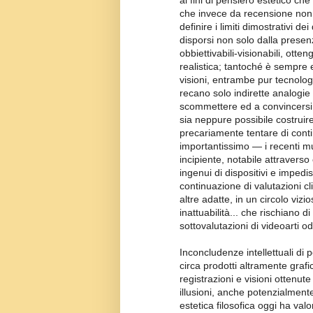
ai fini di pensiero estetico ch
che invece da recensione non r
definire i limiti dimostrativi 
disporsi non solo dalla presen
obbiettivabili-visionabili, ott
realistica; tantoché è sempre e
visioni, entrambe pur tecnolo
recano solo indirette analogie
scommettere ed a convincersi d
sia neppure possibile costruire
precariamente tentare di cont
importantissimo — i recenti mu
incipiente, notabile attraverso
ingenui di dispositivi e impe
continuazione di valutazioni 
altre adatte, in un circolo vizio
inattuabilità... che rischiano d
sottovalutazioni di videoarti od 
Inconcludenze intellettuali di p
circa prodotti altramente grafi
registrazioni e visioni ottenu
illusioni, anche potenzialmente 
estetica filosofica oggi ha va