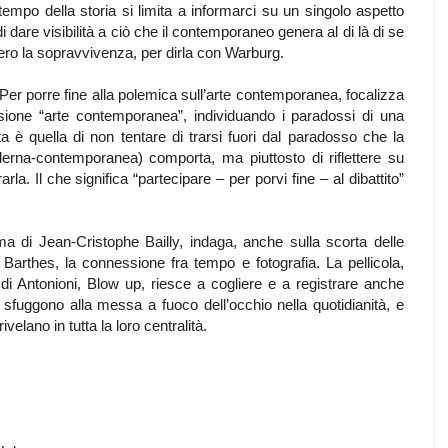
 tempo della storia si limita a informarci su un singolo aspetto
di dare visibilità a ciò che il contemporaneo genera al di là di se
ero la sopravvivenza, per dirla con Warburg.
 Per porre fine alla polemica sull’arte contemporanea, focalizza
essione “arte contemporanea”, individuando i paradossi di una
a è quella di non tentare di trarsi fuori dal paradosso che la
oderna-contemporanea) comporta, ma piuttosto di riflettere su
la. Il che significa “partecipare – per porvi fine – al dibattito”
rma di Jean-Cristophe Bailly, indaga, anche sulla scorta delle
 Barthes, la connessione fra tempo e fotografia. La pellicola,
 di Antonioni, Blow up, riesce a cogliere e a registrare anche
he sfuggono alla messa a fuoco dell’occhio nella quotidianità, e
elano in tutta la loro centralità.