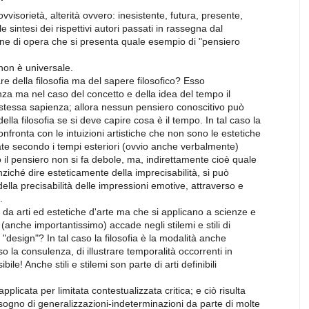
vvisorietà, alterità ovvero: inesistente, futura, presente,
le sintesi dei rispettivi autori passati in rassegna dal
ne di opera che si presenta quale esempio di "pensiero
e non è universale.
are della filosofia ma del sapere filosofico? Esso
za ma nel caso del concetto e della idea del tempo il
 stessa sapienza; allora nessun pensiero conoscitivo può
ella filosofia se si deve capire cosa è il tempo. In tal caso la
onfronta con le intuizioni artistiche che non sono le estetiche
ate secondo i tempi esteriori (ovvio anche verbalmente)
ò il pensiero non si fa debole, ma, indirettamente cioè quale
nziché dire esteticamente della imprecisabilità, si può
lla precisabilità delle impressioni emotive, attraverso e
.
i da arti ed estetiche d'arte ma che si applicano a scienze e
(anche importantissimo) accade negli stilemi e stili di
 "design"? In tal caso la filosofia è la modalità anche
so la consulenza, di illustrare temporalità occorrenti in
ile! Anche stili e stilemi son parte di arti definibili
plicata per limitata contestualizzata critica; e ciò risulta
sogno di generalizzazioni-indeterminazioni da parte di molte