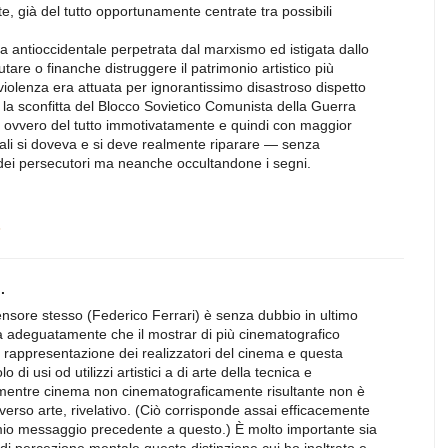
, già del tutto opportunamente centrate tra possibili
za antioccidentale perpetrata dal marxismo ed istigata dallo
utare o finanche distruggere il patrimonio artistico più
 violenza era attuata per ignorantissimo disastroso dispetto
la sconfitta del Blocco Sovietico Comunista della Guerra
a ovvero del tutto immotivatamente e quindi con maggior
quali si doveva e si deve realmente riparare — senza
ti dei persecutori ma neanche occultandone i segni.
8
.
ensore stesso (Federico Ferrari) è senza dubbio in ultimo
 adeguatamente che il mostrar di più cinematografico
a rappresentazione dei realizzatori del cinema e questa
di usi od utilizzi artistici a di arte della tecnica e
 mentre cinema non cinematograficamente risultante non è
erso arte, rivelativo. (Ciò corrisponde assai efficacemente
mio messaggio precedente a questo.) È molto importante sia