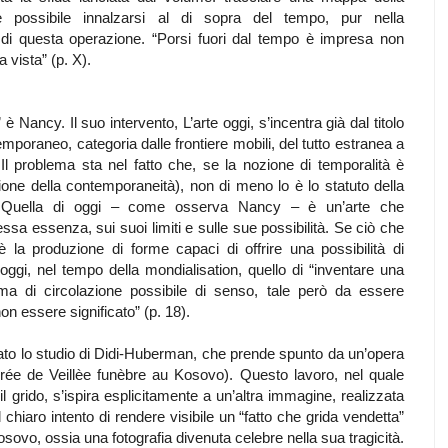
 possibile innalzarsi al di sopra del tempo, pur nella
 di questa operazione. “Porsi fuori dal tempo è impresa non
vista” (p. X).
è Nancy. Il suo intervento, L’arte oggi, s’incentra già dal titolo
temporaneo, categoria dalle frontiere mobili, del tutto estranea a
Il problema sta nel fatto che, se la nozione di temporalità è
one della contemporaneità), non di meno lo è lo statuto della
”. Quella di oggi – come osserva Nancy – è un’arte che
tessa essenza, sui suoi limiti e sulle sue possibilità. Se ciò che
 la produzione di forme capaci di offrire una possibilità di
 oggi, nel tempo della mondialisation, quello di “inventare una
a di circolazione possibile di senso, tale però da essere
on essere significato” (p. 18).
ato lo studio di Didi-Huberman, che prende spunto da un’opera
irée de Veillèe funèbre au Kosovo). Questo lavoro, nel quale
 il grido, s’ispira esplicitamente a un’altra immagine, realizzata
chiaro intento di rendere visibile un “fatto che grida vendetta”
sovo, ossia una fotografia divenuta celebre nella sua tragicità.