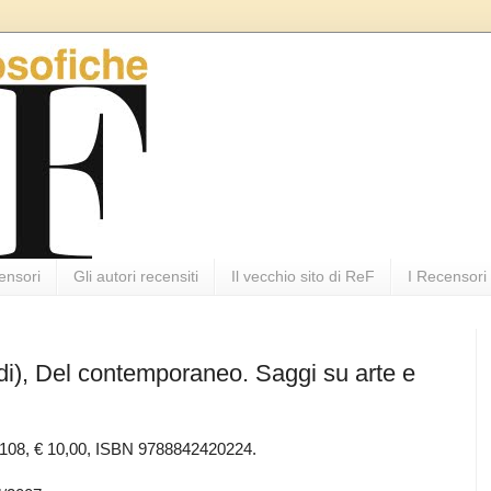
ensori
Gli autori recensiti
Il vecchio sito di ReF
I Recensori
 di), Del contemporaneo. Saggi su arte e
 108, € 10,00, ISBN 9788842420224.