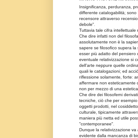
Insignificanza, perduranza, pro
differente catalogabilità; sono 
recensore attraverso recensio
debole".
Tuttavia tale cifra intellettual
Che dire infatti non del filosof
assolutamente non è la sapien
sapere se filosofico supera la
esser più adatto del pensiero d
eventuale relativizzazione si c
dell'arte neppure quelle ordin
quali le catalogazioni; ed acci
riflessione solamente, forte: a
affermare non esteticamente de
non per mezzo di una estetica
Che dire dei filosofemi derivat
tecniche, ciò che per esempio 
oggetti prodotti, nel cosiddetto
culturale, tipicamente attraver
maniera più netta ed utile possib
"contemporanee".
Dunque la relativizzazione va ap
evidente dalla mancanza di bi