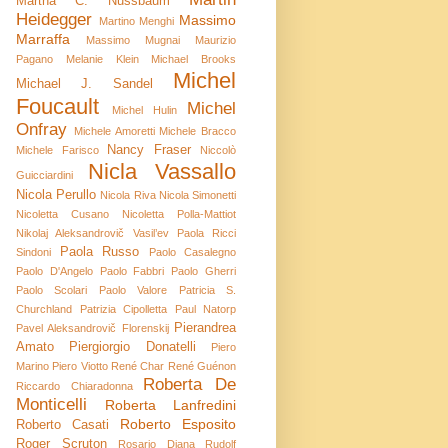
Martha C. Nussbaum
Heidegger
Massimo
Martino Menghi
Marraffa
Massimo Mugnai
Maurizio
Pagano
Melanie Klein
Michael Brooks
Michel
Michael J. Sandel
Foucault
Michel
Michel Hulin
Onfray
Michele Amoretti
Michele Bracco
Nancy Fraser
Michele Farisco
Niccolò
Nicla Vassallo
Guicciardini
Nicola Perullo
Nicola Riva
Nicola Simonetti
Nicoletta Cusano
Nicoletta Polla-Mattiot
Nikolaj Aleksandrovič Vasil’ev
Paola Ricci
Paola Russo
Sindoni
Paolo Casalegno
Paolo D'Angelo
Paolo Fabbri
Paolo Gherri
Paolo Scolari
Paolo Valore
Patricia S.
Churchland
Patrizia Cipolletta
Paul Natorp
Pierandrea
Pavel Aleksandrovič Florenskij
Amato
Piergiorgio Donatelli
Piero
Marino
Piero Viotto
René Char
René Guénon
Roberta De
Riccardo Chiaradonna
Monticelli
Roberta Lanfredini
Roberto Esposito
Roberto Casati
Roger Scruton
Rosario Diana
Rudolf