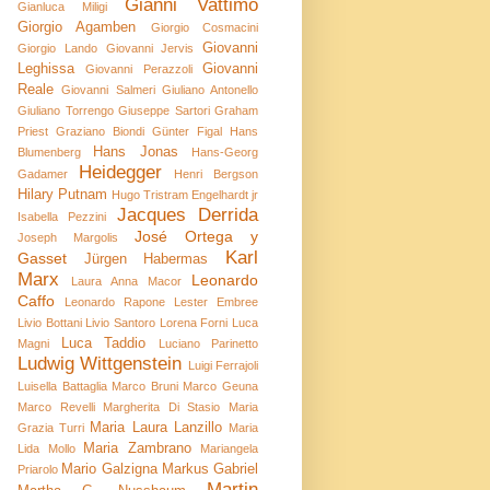
Gianni Vattimo
Gianluca Miligi
Giorgio Agamben
Giorgio Cosmacini
Giovanni
Giorgio Lando
Giovanni Jervis
Leghissa
Giovanni
Giovanni Perazzoli
Reale
Giovanni Salmeri
Giuliano Antonello
Giuliano Torrengo
Giuseppe Sartori
Graham
Priest
Graziano Biondi
Günter Figal
Hans
Hans Jonas
Blumenberg
Hans-Georg
Heidegger
Gadamer
Henri Bergson
Hilary Putnam
Hugo Tristram Engelhardt jr
Jacques Derrida
Isabella Pezzini
José Ortega y
Joseph Margolis
Karl
Gasset
Jürgen Habermas
Marx
Leonardo
Laura Anna Macor
Caffo
Leonardo Rapone
Lester Embree
Livio Bottani
Livio Santoro
Lorena Forni
Luca
Luca Taddio
Magni
Luciano Parinetto
Ludwig Wittgenstein
Luigi Ferrajoli
Luisella Battaglia
Marco Bruni
Marco Geuna
Marco Revelli
Margherita Di Stasio
Maria
Maria Laura Lanzillo
Grazia Turri
Maria
Maria Zambrano
Lida Mollo
Mariangela
Mario Galzigna
Markus Gabriel
Priarolo
Martin