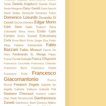
Daniela Angelucci
Tondo
Daniele Pisani
Dario Gentili
Dante Bolognesi
Dario Sacchi
David Sedley
Democrito
Domenico Felice
Domenico Losurdo
Donatella Di
Edgar Morin
Cesare
Duccio Demetrio
Edith Stein
Egidio Tinaburri
Elena
Emilio Carlo
Colombetti
Elena Irrera
Corriero
Enricomaria
Enrico Redaelli
Corbi
Ernst Bloch
Ernst Jünger
Eva Feder
Fabio
Kittay
Fabiana Gambardella
Bazzani
Fabio Minazzi
Fausto De
Ferdinando G. Menga
Petra
Filippo
Franca D'Agostini
Focosi
Fiorella Battaglia
Francesca Cecchetto
Francesca Chiarotto
Francesco Bucci
Francesco Fistetti
Francesco
Francesco Forlin
Giacomantonio
Franco
Friedrich Engels
Ricordi
Gabriele De
Angelis
Gabriele Galluzzo
Gabriele Pulli
Gaetano Chiurazzi
Gaetano Lettieri
Gianfrancesco
Gian Paolo Terravecchia
Zanetti
Gianfranco Basti
Gianluca Miglino