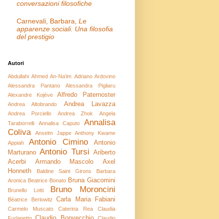
conversazioni filosofiche
Carnevali, Barbara,
Le
apparenze sociali. Una filosofia
del prestigio
Autori
Abdullahi Ahmed An-Na'im
Adriano Ardovino
Alessandra Pantano
Alessandra Pigliaru
Alfredo Paternoster
Alexandre Kojève
Andrea Lavazza
Andrea Altobrando
Andrea Porciello
Andrea Zhok
Angela
Annalisa
Taraborrelli
Annalisa Caputo
Coliva
Anselm Jappe
Anthony Kwame
Antonio Cimino
Antonio
Appiah
Antonio Tursi
Marturano
Ariberto
Acerbi
Armando Mascolo
Axel
Honneth
Baldine Saint Girons
Barbara
Bruna Giacomini
Aronica
Beatrice Bonato
Bruno Moroncini
Brunello Lotti
Carla Maria Fabiani
Béatrice Berlowitz
Carmelo Muscato
Caterina Rea
Claudia
Claudio Bonvecchio
Furlanetto
Claudio