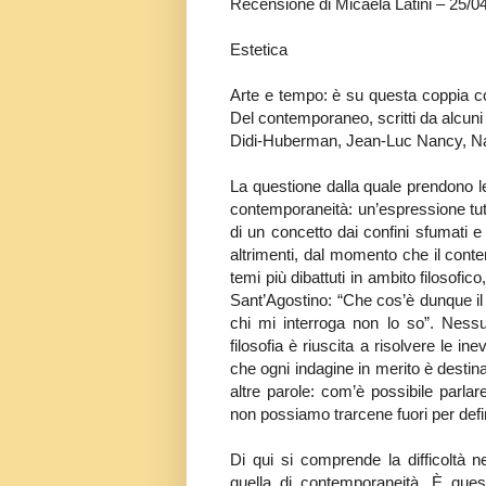
Recensione di Micaela Latini – 25/0
Estetica
Arte e tempo: è su questa coppia con
Del contemporaneo, scritti da alcuni f
Didi-Huberman, Jean-Luc Nancy, Nat
La questione dalla quale prendono le
contemporaneità: un’espressione tutt’
di un concetto dai confini sfumati 
altrimenti, dal momento che il cont
temi più dibattuti in ambito filosof
Sant’Agostino: “Che cos’è dunque il
chi mi interroga non lo so”. Nessun
filosofia è riuscita a risolvere le i
che ogni indagine in merito è destin
altre parole: com’è possibile par
non possiamo trarcene fuori per defi
Di qui si comprende la difficoltà 
quella di contemporaneità. È ques