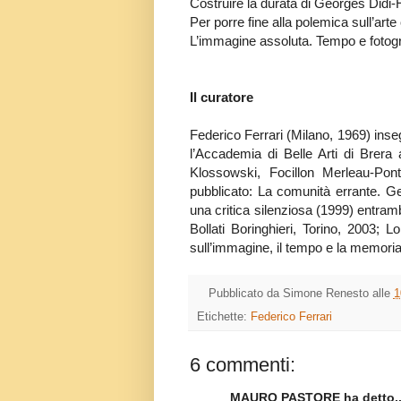
Costruire la durata di Georges Did
Per porre fine alla polemica sull’ar
L’immagine assoluta. Tempo e fotogra
Il curatore
Federico Ferrari (Milano, 1969) ins
l’Accademia di Belle Arti di Brera a
Klossowski, Focillon Merleau-Pont
pubblicato: La comunità errante. Ge
una critica silenziosa (1999) entram
Bollati Boringhieri, Torino, 2003; 
sull’immagine, il tempo e la memoria
Pubblicato da
Simone Renesto
alle
1
Etichette:
Federico Ferrari
6 commenti:
MAURO PASTORE ha detto..