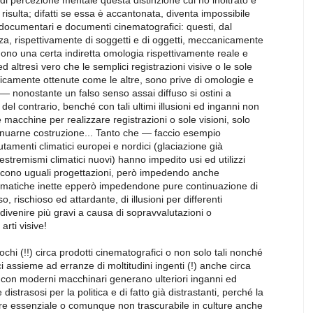
e di percezione mentale questa distinzione cui ho inoltrato e
isulta; difatti se essa è accantonata, diventa impossibile
dei documentari e documenti cinematografici: questi, dal
za, rispettivamente di soggetti e di oggetti, meccanicamente
engono una certa indiretta omologia rispettivamente reale e
d altresì vero che le semplici registrazioni visive o le sole
gicamente ottenute come le altre, sono prive di omologie e
 — nonostante un falso senso assai diffuso si ostini a
el contrario, benché con tali ultimi illusioni ed inganni non
 macchine per realizzare registrazioni o sole visioni, solo
inuarne costruzione... Tanto che — faccio esempio
tamenti climatici europei e nordici (glaciazione già
 estremismi climatici nuovi) hanno impedito usi ed utilizzi
discono uguali progettazioni, però impedendo anche
climatiche inette epperò impedendone pure continuazione di
so, rischioso ed attardante, di illusioni per differenti
i divenire più gravi a causa di sopravvalutazioni o
arti visive!
ochi (!!) circa prodotti cinematografici o non solo tali nonché
ci assieme ad erranze di moltitudini ingenti (!) anche circa
te con moderni macchinari generano ulteriori inganni ed
distrasosi per la politica e di fatto già distrastanti, perché la
lore essenziale o comunque non trascurabile in culture anche