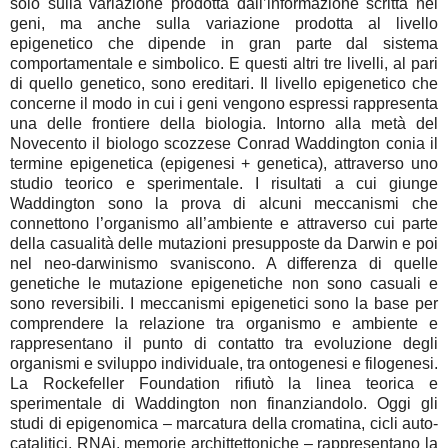
solo sulla variazione prodotta dall’informazione scritta nei
geni, ma anche sulla variazione prodotta al livello
epigenetico che dipende in gran parte dal sistema
comportamentale e simbolico. E questi altri tre livelli, al pari
di quello genetico, sono ereditari. Il livello epigenetico che
concerne il modo in cui i geni vengono espressi rappresenta
una delle frontiere della biologia. Intorno alla metà del
Novecento il biologo scozzese Conrad Waddington conia il
termine epigenetica (epigenesi + genetica), attraverso uno
studio teorico e sperimentale. I risultati a cui giunge
Waddington sono la prova di alcuni meccanismi che
connettono l’organismo all’ambiente e attraverso cui parte
della casualità delle mutazioni presupposte da Darwin e poi
nel neo-darwinismo svaniscono. A differenza di quelle
genetiche le mutazione epigenetiche non sono casuali e
sono reversibili. I meccanismi epigenetici sono la base per
comprendere la relazione tra organismo e ambiente e
rappresentano il punto di contatto tra evoluzione degli
organismi e sviluppo individuale, tra ontogenesi e filogenesi.
La Rockefeller Foundation rifiutò la linea teorica e
sperimentale di Waddington non finanziandolo. Oggi gli
studi di epigenomica – marcatura della cromatina, cicli auto-
catalitici, RNAi, memorie archittettoniche – rappresentano la