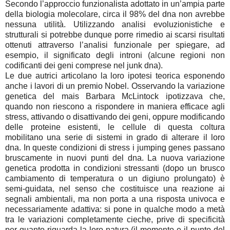
Secondo l’approccio funzionalista adottato in un’ampia parte
della biologia molecolare, circa il 98% del dna non avrebbe
nessuna utilità. Utilizzando analisi evoluzionistiche e
strutturali si potrebbe dunque porre rimedio ai scarsi risultati
ottenuti attraverso l’analisi funzionale per spiegare, ad
esempio, il significato degli introni (alcune regioni non
codificanti dei geni comprese nel junk dna).
Le due autrici articolano la loro ipotesi teorica esponendo
anche i lavori di un premio Nobel. Osservando la variazione
genetica del mais Barbara McLintock ipotizzava che,
quando non riescono a rispondere in maniera efficace agli
stress, attivando o disattivando dei geni, oppure modificando
delle proteine esistenti, le cellule di questa coltura
mobilitano una serie di sistemi in grado di alterare il loro
dna. In queste condizioni di stress i jumping genes passano
bruscamente in nuovi punti del dna. La nuova variazione
genetica prodotta in condizioni stressanti (dopo un brusco
cambiamento di temperatura o un digiuno prolungato) è
semi-guidata, nel senso che costituisce una reazione ai
segnali ambientali, ma non porta a una risposta univoca e
necessariamente adattiva: si pone in qualche modo a metà
tra le variazioni completamente cieche, prive di specificità
per quanto riguarda la loro natura (il momento e il punto del