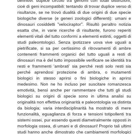
definitivi: duplice circolo tra genomi con totali distinzioni,
cioè di geni incompatibili: tentando di trovar duplice verso di
risultanze, se ne trovò dualità di due origini di due specie
biologiche diverse (e generi zoologici differenti): umani e
dinosauri cosiddetti "velociraptor". Risultò peraltro notizia
esatta che, in varie ricerche di risultante, furono reperiti
elementi vitali del tutto conformi a elementi estinti, oggetti di
studi paleontologici. Senza ipotizzare uova vive uguali a
pietrificate, si sa per certissimo di ritrovamenti di ambre
contenenti frammenti organici del tutto uguali a resti di
dinosauri ma è del tutto impossibile verificare se identità tra
resti e frammenti 'ambrati' sia perché resti solo resti sia
perché aprendosi protezione di ambra, o mutamenti
biologici in stesso aprirsi o fini biologiche in aprirsi
medesimo. Non ne ho incluso per suscitare romanzesca
emotività, bensì anche per rammentare che tutti gli studi
biologici su origini di specie sono in ultima analisi su
originalità non effettiva originarità e paleontologia va distinta
da biologia; varia interdisciplinarità ha mostrato di mere
funzionalità, eguaglianza di forza e tensioni totipollenti tra
sistemi ossei, pur essendo questi diametralmente opposti in
morfologia ossea, di umani e di dinosauri! Proprio tali ultimi
studi hanno anche dimostrato che cambiamenti morfologici