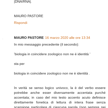
|DNA/RNA|.
MAURO PASTORE
Rispondi
MAURO PASTORE
16 marzo 2020 alle ore 13:34
In mio messaggio precedente (il secondo):
'biologia in coincidere zoologico non ne é identità '
sta per
biologia in coincidere zoologico non ne è identità .
In verità se senso logico univoco, la è del verbo essere
potrebbe anche esser diversamente accentata purché
accentata; in caso del mio testo accento acuto definisce
direttamente fonetica di lettura di intera frase senza
scansione particolare di ciascuna parola (non sempre nei