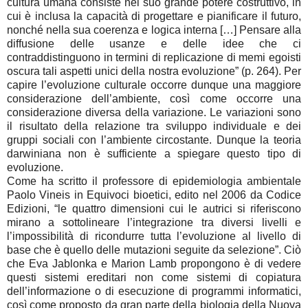
cultura umana consiste nel suo grande potere costruttivo, in
cui è inclusa la capacità di progettare e pianificare il futuro,
nonché nella sua coerenza e logica interna […] Pensare alla
diffusione delle usanze e delle idee che ci
contraddistinguono in termini di replicazione di memi egoisti
oscura tali aspetti unici della nostra evoluzione” (p. 264). Per
capire l’evoluzione culturale occorre dunque una maggiore
considerazione dell’ambiente, così come occorre una
considerazione diversa della variazione. Le variazioni sono
il risultato della relazione tra sviluppo individuale e dei
gruppi sociali con l’ambiente circostante. Dunque la teoria
darwiniana non è sufficiente a spiegare questo tipo di
evoluzione.
Come ha scritto il professore di epidemiologia ambientale
Paolo Vineis in Equivoci bioetici, edito nel 2006 da Codice
Edizioni, “le quattro dimensioni cui le autrici si riferiscono
mirano a sottolineare l’integrazione tra diversi livelli e
l’impossibilità di ricondurre tutta l’evoluzione al livello di
base che è quello delle mutazioni seguite da selezione”. Ciò
che Eva Jablonka e Marion Lamb propongono è di vedere
questi sistemi ereditari non come sistemi di copiatura
dell’informazione o di esecuzione di programmi informatici,
così come proposto da gran parte della biologia della Nuova