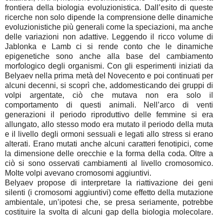
frontiera della biologia evoluzionistica. Dall’esito di queste
ricerche non solo dipende la comprensione delle dinamiche
evoluzionistiche più generali come la speciazioni, ma anche
delle variazioni non adattive. Leggendo il ricco volume di
Jablonka e Lamb ci si rende conto che le dinamiche
epigenetiche sono anche alla base del cambiamento
morfologico degli organismi. Con gli esperimenti iniziati da
Belyaev nella prima metà del Novecento e poi continuati per
alcuni decenni, si scoprì che, addomesticando dei gruppi di
volpi argentate, ciò che mutava non era solo il
comportamento di questi animali. Nell’arco di venti
generazioni il periodo riproduttivo delle femmine si era
allungato, allo stesso modo era mutato il periodo della muta
e il livello degli ormoni sessuali e legati allo stress si erano
alterati. Erano mutati anche alcuni caratteri fenotipici, come
la dimensione delle orecchie e la forma della coda. Oltre a
ciò si sono osservati cambiamenti al livello cromosomico.
Molte volpi avevano cromosomi aggiuntivi.
Belyaev propose di interpretare la riattivazione dei geni
silenti (i cromosomi aggiuntivi) come effetto della mutazione
ambientale, un’ipotesi che, se presa seriamente, potrebbe
costituire la svolta di alcuni gap della biologia molecolare.