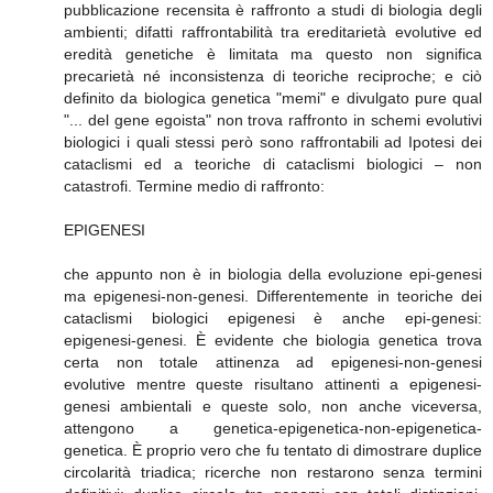
pubblicazione recensita è raffronto a studi di biologia degli
ambienti; difatti raffrontabilità tra ereditarietà evolutive ed
eredità genetiche è limitata ma questo non significa
precarietà né inconsistenza di teoriche reciproche; e ciò
definito da biologica genetica "memi" e divulgato pure qual
"... del gene egoista" non trova raffronto in schemi evolutivi
biologici i quali stessi però sono raffrontabili ad Ipotesi dei
cataclismi ed a teoriche di cataclismi biologici – non
catastrofi. Termine medio di raffronto:
EPIGENESI
che appunto non è in biologia della evoluzione epi-genesi
ma epigenesi-non-genesi. Differentemente in teoriche dei
cataclismi biologici epigenesi è anche epi-genesi:
epigenesi-genesi. È evidente che biologia genetica trova
certa non totale attinenza ad epigenesi-non-genesi
evolutive mentre queste risultano attinenti a epigenesi-
genesi ambientali e queste solo, non anche viceversa,
attengono a genetica-epigenetica-non-epigenetica-
genetica. È proprio vero che fu tentato di dimostrare duplice
circolarità triadica; ricerche non restarono senza termini