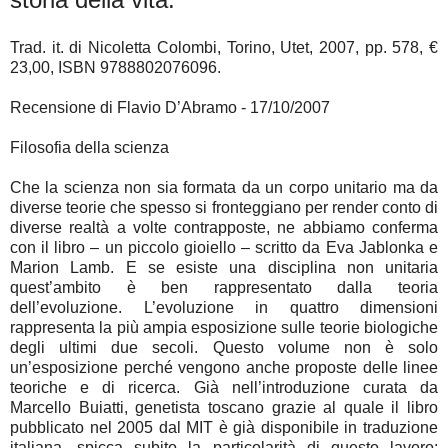
Trad. it. di Nicoletta Colombi, Torino, Utet, 2007, pp. 578, €
23,00, ISBN 9788802076096.
Recensione di Flavio D’Abramo - 17/10/2007
Filosofia della scienza
Che la scienza non sia formata da un corpo unitario ma da
diverse teorie che spesso si fronteggiano per render conto di
diverse realtà a volte contrapposte, ne abbiamo conferma
con il libro – un piccolo gioiello – scritto da Eva Jablonka e
Marion Lamb. E se esiste una disciplina non unitaria
quest’ambito è ben rappresentato dalla teoria
dell’evoluzione. L’evoluzione in quattro dimensioni
rappresenta la più ampia esposizione sulle teorie biologiche
degli ultimi due secoli. Questo volume non è solo
un’esposizione perché vengono anche proposte delle linee
teoriche e di ricerca. Già nell’introduzione curata da
Marcello Buiatti, genetista toscano grazie al quale il libro
pubblicato nel 2005 dal MIT è già disponibile in traduzione
italiana, spicca subito la particolarità di questo lavoro: