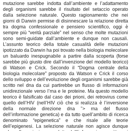
mutazione sarebbe indotta dall’ambiente e l’adattamento
degli organismi sarebbe il risultato del setaccio operato
dalla selezione naturale. Questo ragionamento che nei
giorni di Darwin permise di disinnescare la relazione diretta
tra dogma confessionale e pensiero scientifico, oggi è
sempre più “verità parziale” nel senso che molte mutazioni
sono semi-guidate dall’ambiente e dunque non causali.
L’assunto teorico della totale casualità delle mutazioni
ipotizzato da Darwin ha poi trovato nella biologia molecolare
un baluardo inespugnabile a partire dalla scoperta (forse
sarebbe più giusto dire dall’invenzione del modello teorico)
di Watson e Crick. Secondo il “Dogma centrale della
biologia molecolare” proposto da Watson e Crick il corso
dello sviluppo e dell’evoluzione degli organismi sarebbe già
scritto nel dna da cui partirebbe un flusso di informazioni
unidirezionale verso l’rna e le proteine. Ma questo modello
teorico è falsificato dal caso dei prioni, dei retrovirus come
quello dell’HIV (nell’HIV ciò che si realizza è l’inversione
della normale direzione dna "> rna del flusso
dell’informazione genetica) e da tutto quell’ambito di ricerca
denominato “epigenetica” e che risale alle teorie
dell’epigenesi. La selezione naturale non agisce dunque