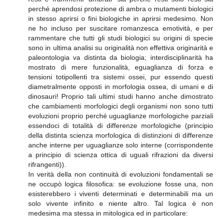
perché aprendosi protezione di ambra o mutamenti biologici
in stesso aprirsi o fini biologiche in aprirsi medesimo. Non
ne ho incluso per suscitare romanzesca emotività, e per
rammentare che tutti gli studi biologici su origini di specie
sono in ultima analisi su originalità non effettiva originarità e
paleontologia va distinta da biologia; interdisciplinarità ha
mostrato di mere funzionalità, eguaglianza di forza e
tensioni totipollenti tra sistemi ossei, pur essendo questi
diametralmente opposti in morfologia ossea, di umani e di
dinosauri! Proprio tali ultimi studi hanno anche dimostrato
che cambiamenti morfologici degli organismi non sono tutti
evoluzioni proprio perché uguaglianze morfologiche parziali
essendoci di totalità di differenze morfologiche (principio
della distinta scienza morfologica di distinzioni di differenze
anche interne per uguaglianze solo interne (corrispondente
a principio di scienza ottica di uguali rifrazioni da diversi
rifrangenti)).
In verità della non continuità di evoluzioni fondamentali se
ne occupò logica filosofica: se evoluzione fosse una, non
esisterebbero i viventi determinati e determinabili ma un
solo vivente infinito e niente altro. Tal logica è non
medesima ma stessa in mitologica ed in particolare: