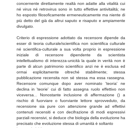
concernente direttamente realtà non adatte alla vitalità cui
né virus né retrovirus sono in tutto effettive antivitalità; ne
ho esposto filosoficamente ermeneuticamente ma niente di
più detto del già da altrui saputo e risaputo e ampiamente
divulgato.
Criterio di espressione adottato da recensore dipende da
esser di teoria culturale/scientifica non scientifica culturale
né scientifica-culturale a sua volta proprio in espressione
iniziale di recensore dipendente da scientista
intellettualismo di interezza-unicità la quale in verità non è
parte di alcun patrimonio scientifico anzi ne è esclusa ed
ormai esplicitamente oltreché stabilmente; stessa
pubblicazione recensita non sé stessa ma essa rassegna.
Recensore comunque dopo aver nominato 'teoria' ne
declina in 'teorie' cui di fatto assegna ruolo effettivo non
viceversa... Nonostante inclusione di affermazione () a
rischio di fuorviare o fuorviante lettore sprovveduto, da
recensione sia pure con attenzione grande ad effettivi
contenuti recensiti e con decifrazione di modi espressivi
parziali recensivi, si deduce che biologia della evoluzione ha
precisato che evoluzione stessa di umanità è soltanto