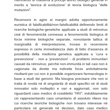
merito a 'teorica di evoluzione' di teoria biologica "delle
mutazioni".
Recensore in agire ai margini adotta opportunamente
euristica di falsificabilità/non-falsificabilità definendo limiti di
ricerche biologiche-genetiche applicate a studi di retrovirus
cioè di fenomenicità connessa a fenomenicità biologica di
forze minime biologiche separate; nonostante tattica di
marginalità di interpretazione, trovasi in recensione
espresso in certa immediatezza dato di fatto d'assenza di
possibilità della medicina genetica applicata a 'cura e
prevenzione' - non a 'prevenzioni' - di problemi immunitari
causati da retrovirus; perché non-immunità in tali casi non è
cagionata da dirette ma indirette forze antivitalmente
risultanti per cui non è possibile organizzare farmacologia in
base a studi dei genomi. Ma bisogna precisare che non si
tratta di novità né di singolarità di studi specifici né di studi
innovativi solo molteplici e vari e aggiornati, non solo
riguardanti caso medico di cosiddetto "HIV"; indubbiamente
ciò rappresentando caso umanitario di assoluto rilievo ma
cui ricerche teoriche biologiche non trovano interesse né
particolare né generale né decisivo, dato caso medico