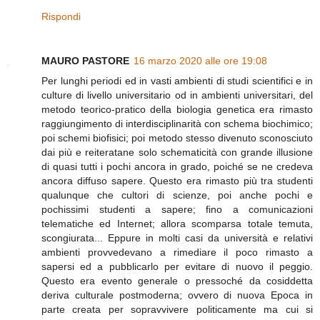
Rispondi
MAURO PASTORE
16 marzo 2020 alle ore 19:08
Per lunghi periodi ed in vasti ambienti di studi scientifici e in
culture di livello universitario od in ambienti universitari, del
metodo teorico-pratico della biologia genetica era rimasto
raggiungimento di interdisciplinarità con schema biochimico;
poi schemi biofisici; poi metodo stesso divenuto sconosciuto
dai più e reiteratane solo schematicità con grande illusione
di quasi tutti i pochi ancora in grado, poiché se ne credeva
ancora diffuso sapere. Questo era rimasto più tra studenti
qualunque che cultori di scienze, poi anche pochi e
pochissimi studenti a sapere; fino a comunicazioni
telematiche ed Internet; allora scomparsa totale temuta,
scongiurata... Eppure in molti casi da università e relativi
ambienti provvedevano a rimediare il poco rimasto a
sapersi ed a pubblicarlo per evitare di nuovo il peggio.
Questo era evento generale o pressoché da cosiddetta
deriva culturale postmoderna; ovvero di nuova Epoca in
parte creata per sopravvivere politicamente ma cui si