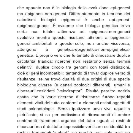
che appunto non è in biologia della evoluzione epi-genesi
ma epigenesi-non-genesi. Differentemente in teoriche dei
cataclismi biologici epigenesi è anche epi-genesi:
epigenesi-genesi. È evidente che biologia genetica trova
certa non totale attinenza ad epigenesi-non-genesi
evolutive mentre queste risultano attinenti a epigenesi-
genesi ambientali e queste solo, non anche viceversa,
attengono a genetica-epigenetica-non-epigenetica-
genetica. È proprio vero che fu tentato di dimostrare duplice
circolarità triadica; ricerche non restarono senza termini
definitivi: duplice circolo tra genomi con totali distinzioni,
cioè di geni incompatibili: tentando di trovar duplice verso di
risultanze, se ne trovò dualità di due origini di due specie
biologiche diverse (e generi zoologici differenti): umani e
dinosauri cosiddetti "velociraptor". Risultò peraltro notizia
esatta che in varie ricerche di risultanze furono reperiti
elementi vitali del tutto conformi a elementi estinti oggetti di
studi paleontologici. Senza ipotizzare uova vive uguali a
pietrificate, si sa per cortissimo di ritrovamenti di ambre
contenenti frammenti organici del tutto uguali a resti di
dinosauri ma è del tutto impossibile verificare se identità tra
resti e frammenti 'ambrati' sia perché resti solo resti sia