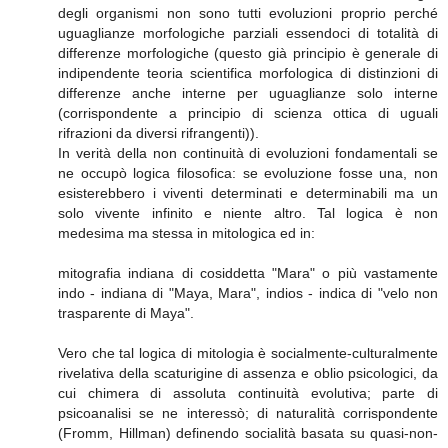
degli organismi non sono tutti evoluzioni proprio perché
uguaglianze morfologiche parziali essendoci di totalità di
differenze morfologiche (questo già principio è generale di
indipendente teoria scientifica morfologica di distinzioni di
differenze anche interne per uguaglianze solo interne
(corrispondente a principio di scienza ottica di uguali
rifrazioni da diversi rifrangenti)).
In verità della non continuità di evoluzioni fondamentali se
ne occupò logica filosofica: se evoluzione fosse una, non
esisterebbero i viventi determinati e determinabili ma un
solo vivente infinito e niente altro. Tal logica è non
medesima ma stessa in mitologica ed in:
mitografia indiana di cosiddetta "Mara" o più vastamente
indo - indiana di "Maya, Mara", indios - indica di "velo non
trasparente di Maya".
Vero che tal logica di mitologia è socialmente-culturalmente
rivelativa della scaturigine di assenza e oblio psicologici, da
cui chimera di assoluta continuità evolutiva; parte di
psicoanalisi se ne interessò; di naturalità corrispondente
(Fromm, Hillman) definendo socialità basata su quasi-non-