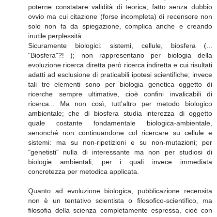
poterne constatare validità di teorica; fatto senza dubbio
ovvio ma cui citazione (forse incompleta) di recensore non
solo non fa da spiegazione, complica anche e creando
inutile perplessità.
Sicuramente biologici: sistemi, cellule, biosfera (...
"Biosfera"?! ); non rappresentano per biologia della
evoluzione ricerca diretta però ricerca indiretta e cui risultati
adatti ad esclusione di praticabili ipotesi scientifiche; invece
tali tre elementi sono per biologia genetica oggetto di
ricerche sempre ultimative, cioè confini invalicabili di
ricerca... Ma non così, tutt'altro per metodo biologico
ambientale; che di biosfera studia interezza di oggetto
quale costante fondamentale biologica-ambientale,
senonché non continuandone col ricercare su cellule e
sistemi: ma su non-ripetizioni e su non-mutazioni; per
"genetisti" nulla di interessante ma non per studiosi di
biologie ambientali, per i quali invece immediata
concretezza per metodica applicata.
Quanto ad evoluzione biologica, pubblicazione recensita
non è un tentativo scientista o filosofico-scientifico, ma
filosofia della scienza completamente espressa, cioè con