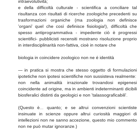
intraevolutività;
e della difficoltà culturale - scientifica a conciliare tal
risultanza con risultati di ricerche zoologiche precedenti su
trasformazioni organiche (ma zoologia non definisce
'organi' quel che così definisce fisiologia!), difficoltà che
spesso antiprogrammativa - impedente ciò è progressi
scientifici- pubblicisti recensiti mostrano risoluzione proprio
in interdisciplinarità non-fattiva, cioè in notare che
biologia in coincidere zoologico non ne é identità
— in pratica si mostra che stesso oggetto di formulazioni
ipotetiche non ipotesi scientifiche non sussisteva realmente:
non nella animalità irrazionale trovandosi epigenesi
coincidente ad origine, ma in ambienti indeterminanti dicibili
biosferalici distinti da geologici e non 'talassograficabili'.
(Questo è... quanto; e se altrui convenzioni scientiste
insinuate in scienze oppure altrui curiosità maggiori di
intellezioni non ne sanno accezione, questo mio commento
non ne può mutar ignoranze.)