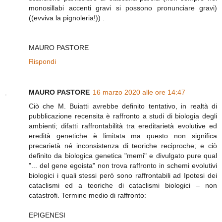
monosillabi accenti gravi si possono pronunciare gravi)
((evviva la pignoleria!)) .
MAURO PASTORE
Rispondi
MAURO PASTORE
16 marzo 2020 alle ore 14:47
Ciò che M. Buiatti avrebbe definito tentativo, in realtà di
pubblicazione recensita è raffronto a studi di biologia degli
ambienti; difatti raffrontabilità tra ereditarietà evolutive ed
eredità genetiche è limitata ma questo non significa
precarietà né inconsistenza di teoriche reciproche; e ciò
definito da biologica genetica "memi" e divulgato pure qual
"... del gene egoista" non trova raffronto in schemi evolutivi
biologici i quali stessi però sono raffrontabili ad Ipotesi dei
cataclismi ed a teoriche di cataclismi biologici – non
catastrofi. Termine medio di raffronto:
EPIGENESI