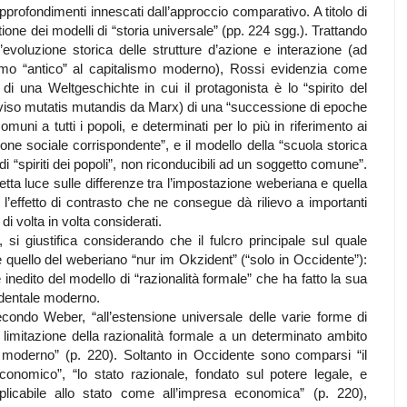
 approfondimenti innescati dall’approccio comparativo. A titolo di
tione dei modelli di “storia universale” (pp. 224 sgg.). Trattando
voluzione storica delle strutture d’azione e interazione (ad
ismo “antico” al capitalismo moderno), Rossi evidenzia come
 di una Weltgeschichte in cui il protagonista è lo “spirito del
diviso mutatis mutandis da Marx) di una “successione di epoche
omuni a tutti i popoli, e determinati per lo più in riferimento ai
one sociale corrispondente”, e il modello della “scuola storica
di “spiriti dei popoli”, non riconducibili ad un soggetto comune”.
a luce sulle differenze tra l’impostazione weberiana e quella
l’effetto di contrasto che ne consegue dà rilievo a importanti
di volta in volta considerati.
”, si giustifica considerando che il fulcro principale sul quale
è quello del weberiano “nur im Okzident” (“solo in Occidente”):
 e inedito del modello di “razionalità formale” che ha fatto la sua
dentale moderno.
econdo Weber, “all’estensione universale delle varie forme di
la limitazione della razionalità formale a un determinato ambito
 moderno” (p. 220). Soltanto in Occidente sono comparsi “il
onomico”, “lo stato razionale, fondato sul potere legale, e
plicabile allo stato come all’impresa economica” (p. 220),