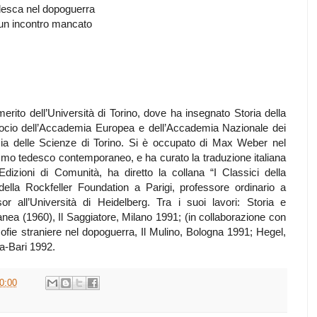
tedesca nel dopoguerra
: un incontro mancato
rito dell’Università di Torino, dove ha insegnato Storia della
 È socio dell’Accademia Europea e dell’Accademia Nazionale dei
mia delle Scienze di Torino. Si è occupato di Max Weber nel
ismo tedesco contemporaneo, e ha curato la traduzione italiana
Edizioni di Comunità, ha diretto la collana “I Classici della
della Rockfeller Foundation a Parigi, professore ordinario a
r all’Università di Heidelberg. Tra i suoi lavori: Storia e
anea (1960), Il Saggiatore, Milano 1991; (in collaborazione con
losofie straniere nel dopoguerra, Il Mulino, Bologna 1991; Hegel,
ma-Bari 1992.
0:00