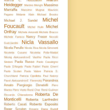
Martha C. Nussbaum
Heidegger
Massimo
Martino Menghi
Marraffa
Massimo Mugnai
Maurizio
Pagano
Melanie Klein
Michael Brooks
Michel
Michael J. Sandel
Foucault
Michel
Michel Hulin
Onfray
Michele Amoretti
Michele Bracco
Nancy Fraser
Michele Farisco
Niccolò
Nicla Vassallo
Guicciardini
Nicola Perullo
Nicola Riva
Nicola Simonetti
Nicoletta Cusano
Nicoletta Polla-Mattiot
Nikolaj Aleksandrovič Vasil’ev
Paola Ricci
Paola Russo
Sindoni
Paolo Casalegno
Paolo D'Angelo
Paolo Fabbri
Paolo Gherri
Paolo Scolari
Paolo Valore
Patricia S.
Churchland
Patrizia Cipolletta
Paul Natorp
Pierandrea
Pavel Aleksandrovič Florenskij
Amato
Piergiorgio Donatelli
Piero
Marino
Piero Viotto
René Char
René Guénon
Roberta De
Riccardo Chiaradonna
Monticelli
Roberta Lanfredini
Roberto Esposito
Roberto Casati
Roger Scruton
Rosario Diana
Rudolf