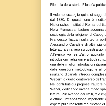
Filosofia della storia, Filosofia politic
Il volume raccoglie quindici saggi d
dal 1980. Di questi, uno è inedit
Historisches Institut di Roma, col ti
Nella Premessa, l’autore accenna agli
sociologia della religione, di Capogr
Francesco Tuccari sulla teoria poli
Alessandro Cavalli e di altri, più 
letteratura straniera su questi argome
All’elenco va senz’altro aggiunt
introduzioni, relazioni e articoli scri
una delle migliori introduzioni itali
dalle questioni metodologiche al p
risultano dipanati intrecci compl
Weber”, o quello controverso dell’”anal
Nei contributi qui proposti, l’autore
Weber, dedicando invece molto spazio
letture. Pur avendo dei limiti, tale 
a offrire un’esposizione importante 
aspetti più circoscritti ma rilevanti 