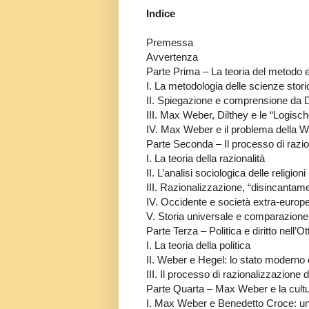
Indice
Premessa
Avvertenza
Parte Prima – La teoria del metodo e
I. La metodologia delle scienze stori
II. Spiegazione e comprensione da 
III. Max Weber, Dilthey e le “Logis
IV. Max Weber e il problema della 
Parte Seconda – Il processo di razi
I. La teoria della razionalità
II. L’analisi sociologica delle religioni
III. Razionalizzazione, “disincanta
IV. Occidente e società extra-europ
V. Storia universale e comparazione 
Parte Terza – Politica e diritto nell
I. La teoria della politica
II. Weber e Hegel: lo stato moderno e
III. Il processo di razionalizzazione d
Parte Quarta – Max Weber e la cultur
I. Max Weber e Benedetto Croce: un