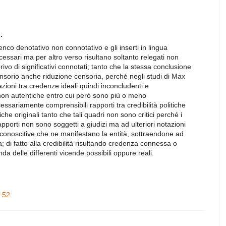
.
co denotativo non connotativo e gli inserti in lingua
ssari ma per altro verso risultano soltanto relegati non
rivo di significativi connotati; tanto che la stessa conclusione
nsorio anche riduzione censoria, perché negli studi di Max
zioni tra credenze ideali quindi inconcludenti e
 non autentiche entro cui però sono più o meno
ssariamente comprensibili rapporti tra credibilità politiche
che originali tanto che tali quadri non sono critici perché i
 rapporti non sono soggetti a giudizi ma ad ulteriori notazioni
 e conoscitive che ne manifestano la entità, sottraendone ad
ca; di fatto alla credibilità risultando credenza connessa o
 delle differenti vicende possibili oppure reali.
9:52