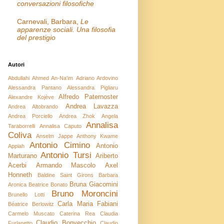
conversazioni filosofiche
Carnevali, Barbara,
Le
apparenze sociali. Una filosofia
del prestigio
Autori
Abdullahi Ahmed An-Na'im
Adriano Ardovino
Alessandra Pantano
Alessandra Pigliaru
Alfredo Paternoster
Alexandre Kojève
Andrea Lavazza
Andrea Altobrando
Andrea Porciello
Andrea Zhok
Angela
Annalisa
Taraborrelli
Annalisa Caputo
Coliva
Anselm Jappe
Anthony Kwame
Antonio Cimino
Antonio
Appiah
Antonio Tursi
Marturano
Ariberto
Acerbi
Armando Mascolo
Axel
Honneth
Baldine Saint Girons
Barbara
Bruna Giacomini
Aronica
Beatrice Bonato
Bruno Moroncini
Brunello Lotti
Carla Maria Fabiani
Béatrice Berlowitz
Carmelo Muscato
Caterina Rea
Claudia
Claudio Bonvecchio
Furlanetto
Claudio