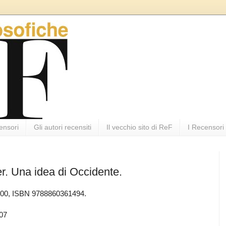
ensori
Gli autori recensiti
Il vecchio sito di ReF
I Recensori
r. Una idea di Occidente.
4,00, ISBN 9788860361494.
007