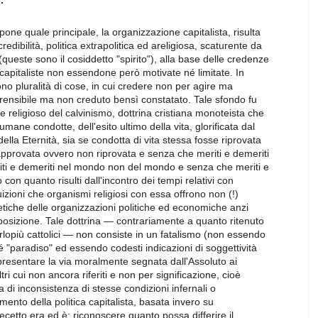
.
one quale principale, la organizzazione capitalista, risulta
edibilità, politica extrapolitica ed areligiosa, scaturente da
 (queste sono il cosiddetto "spirito"), alla base delle credenze
 capitaliste non essendone però motivate né limitate. In
ono pluralità di cose, in cui credere non per agire ma
prensibile ma non creduto bensì constatato. Tale sfondo fu
e religioso del calvinismo, dottrina cristiana monoteista che
umane condotte, dell'esito ultimo della vita, glorificata dal
ella Eternità, sia se condotta di vita stessa fosse riprovata
pprovata ovvero non riprovata e senza che meriti e demeriti
ti e demeriti nel mondo non del mondo e senza che meriti e
on quanto risulti dall'incontro dei tempi relativi con
tuizioni che organismi religiosi con essa offrono non (!)
tiche delle organizzazioni politiche ed economiche anzi
posizione. Tale dottrina — contrariamente a quanto ritenuto
erlopiù cattolici — non consiste in un fatalismo (non essendo
né "paradiso" ed essendo codesti indicazioni di soggettività
presentare la via moralmente segnata dall'Assoluto ai
 altri cui non ancora riferiti e non per significazione, cioè
di inconsistenza di stesse condizioni infernali o
ento della politica capitalista, basata invero su
recetto era ed è: riconoscere quanto possa differire il