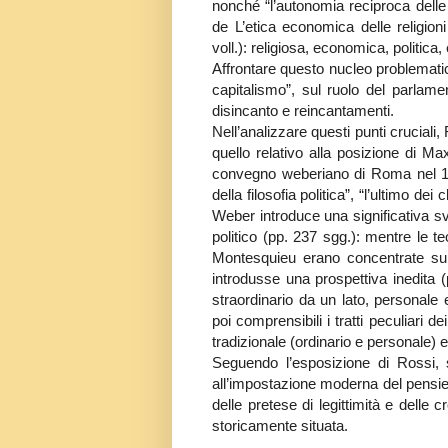
nonché “l’autonomia reciproca delle 
de L’etica economica delle religioni 
voll.): religiosa, economica, politica, 
Affrontare questo nucleo problematico
capitalismo”, sul ruolo del parlame
disincanto e reincantamenti.
Nell’analizzare questi punti cruciali
quello relativo alla posizione di Max
convegno weberiano di Roma nel 198
della filosofia politica”, “l’ultimo de
Weber introduce una significativa sv
politico (pp. 237 sgg.): mentre le te
Montesquieu erano concentrate sul
introdusse una prospettiva inedita (
straordinario da un lato, personale 
poi comprensibili i tratti peculiari de
tradizionale (ordinario e personale) 
Seguendo l’esposizione di Rossi, s
all’impostazione moderna del pensier
delle pretese di legittimità e delle 
storicamente situata.