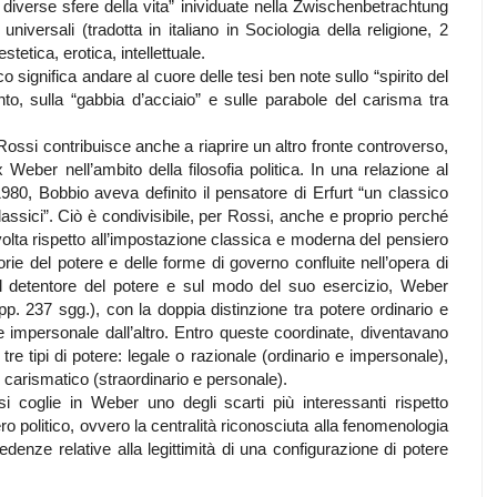
diverse sfere della vita” inividuate nella Zwischenbetrachtung
universali (tradotta in italiano in Sociologia della religione, 2
estetica, erotica, intellettuale.
 significa andare al cuore delle tesi ben note sullo “spirito del
nto, sulla “gabbia d’acciaio” e sulle parabole del carisma tra
, Rossi contribuisce anche a riaprire un altro fronte controverso,
 Weber nell’ambito della filosofia politica. In una relazione al
0, Bobbio aveva definito il pensatore di Erfurt “un classico
i classici”. Ciò è condivisibile, per Rossi, anche e proprio perché
olta rispetto all’impostazione classica e moderna del pensiero
orie del potere e delle forme di governo confluite nell’opera di
 detentore del potere e sul modo del suo esercizio, Weber
pp. 237 sgg.), con la doppia distinzione tra potere ordinario e
e impersonale dall’altro. Entro queste coordinate, diventavano
i tre tipi di potere: legale o razionale (ordinario e impersonale),
e carismatico (straordinario e personale).
i coglie in Weber uno degli scarti più interessanti rispetto
o politico, ovvero la centralità riconosciuta alla fenomenologia
credenze relative alla legittimità di una configurazione di potere