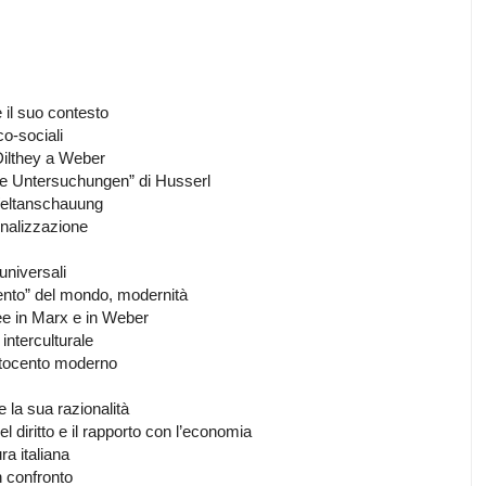
 il suo contesto
co-sociali
Dilthey a Weber
che Untersuchungen” di Husserl
Weltanschauung
onalizzazione
 universali
mento” del mondo, modernità
ee in Marx e in Weber
interculturale
’Ottocento moderno
 la sua razionalità
el diritto e il rapporto con l’economia
a italiana
 confronto