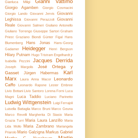
Gianni Vattimo
Gianluca Miligi
Giorgio Agamben
Giorgio Cosmacini
Giovanni
Giorgio Lando
Giovanni Jervis
Leghissa
Giovanni
Giovanni Perazzoli
Reale
Giovanni Salmeri
Giuliano Antonello
Giuliano Torrengo
Giuseppe Sartori
Graham
Priest
Graziano Biondi
Günter Figal
Hans
Hans Jonas
Blumenberg
Hans-Georg
Heidegger
Gadamer
Henri Bergson
Hilary Putnam
Hugo Tristram Engelhardt jr
Jacques Derrida
Isabella Pezzini
José Ortega y
Joseph Margolis
Karl
Gasset
Jürgen Habermas
Marx
Leonardo
Laura Anna Macor
Caffo
Leonardo Rapone
Lester Embree
Livio Bottani
Livio Santoro
Lorena Forni
Luca
Luca Taddio
Magni
Luciano Parinetto
Ludwig Wittgenstein
Luigi Ferrajoli
Luisella Battaglia
Marco Bruni
Marco Geuna
Marco Revelli
Margherita Di Stasio
Maria
Maria Laura Lanzillo
Grazia Turri
Maria
Maria Zambrano
Lida Mollo
Mariangela
Mario Galzigna
Markus Gabriel
Priarolo
Martin