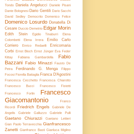
Daniela Angelucci
Tondo
Daniele Pisani
Dario Gentili
Dante Bolognesi
Dario Sacchi
David Sedley
Democrito
Domenico Felice
Domenico Losurdo
Donatella Di
Edgar Morin
Cesare
Duccio Demetrio
Edith Stein
Egidio Tinaburri
Elena
Emilio Carlo
Colombetti
Elena Irrera
Corriero
Enricomaria
Enrico Redaelli
Corbi
Ernst Bloch
Ernst Jünger
Eva Feder
Fabio
Kittay
Fabiana Gambardella
Bazzani
Fabio Minazzi
Fausto De
Ferdinando G. Menga
Petra
Filippo
Franca D'Agostini
Focosi
Fiorella Battaglia
Francesca Cecchetto
Francesca Chiarotto
Francesco Bucci
Francesco Fistetti
Francesco
Francesco Forlin
Giacomantonio
Franco
Friedrich Engels
Ricordi
Gabriele De
Angelis
Gabriele Galluzzo
Gabriele Pulli
Gaetano Chiurazzi
Gaetano Lettieri
Gianfrancesco
Gian Paolo Terravecchia
Zanetti
Gianfranco Basti
Gianluca Miglino