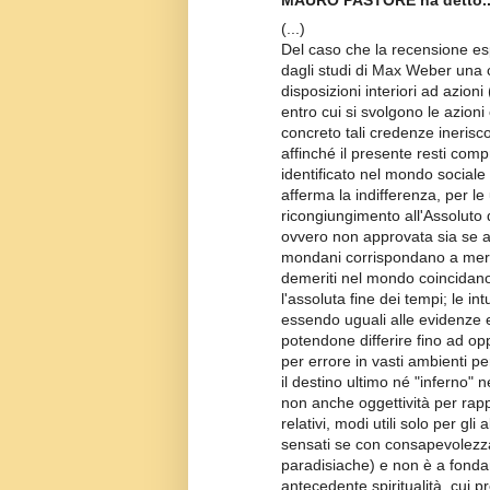
MAURO PASTORE ha detto..
(...)
Del caso che la recensione esp
dagli studi di Max Weber una cr
disposizioni interiori ad azioni
entro cui si svolgono le azioni
concreto tali credenze inerisc
affinché il presente resti com
identificato nel mondo sociale 
afferma la indifferenza, per le 
ricongiungimento all'Assoluto d
ovvero non approvata sia se a
mondani corrispondano a meri
demeriti nel mondo coincidano c
l'assoluta fine dei tempi; le in
essendo uguali alle evidenze e
potendone differire fino ad op
per errore in vasti ambienti p
il destino ultimo né "inferno" 
non anche oggettività per rap
relativi, modi utili solo per gli
sensati se con consapevolezza 
paradisiache) e non è a fondam
antecedente spiritualità, cui p