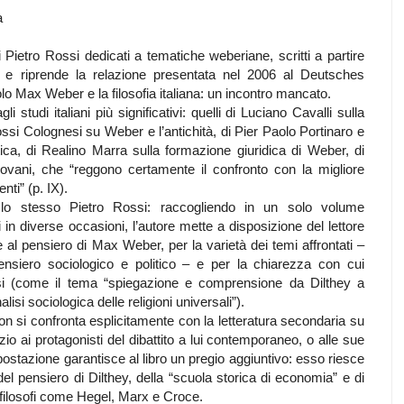
a
i Pietro Rossi dedicati a tematiche weberiane, scritti a partire
o e riprende la relazione presentata nel 2006 al Deutsches
tolo Max Weber e la filosofia italiana: un incontro mancato.
 studi italiani più significativi: quelli di Luciano Cavalli sulla
ossi Colognesi su Weber e l’antichità, di Pier Paolo Portinaro e
tica, di Realino Marra sulla formazione giuridica di Weber, di
giovani, che “reggono certamente il confronto con la migliore
nti” (p. IX).
o lo stesso Pietro Rossi: raccogliendo in un solo volume
tti in diverse occasioni, l’autore mette a disposizione del lettore
ane al pensiero di Max Weber, per la varietà dei temi affrontati –
ensiero sociologico e politico – e per la chiarezza con cui
essi (come il tema “spiegazione e comprensione da Dilthey a
isi sociologica delle religioni universali”).
 non si confronta esplicitamente con la letteratura secondaria su
 ai protagonisti del dibattito a lui contemporaneo, o alle sue
impostazione garantisce al libro un pregio aggiuntivo: esso riesce
del pensiero di Dilthey, della “scuola storica di economia” e di
di filosofi come Hegel, Marx e Croce.