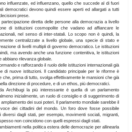
ono influenzate, ed influenzano, quello che succede al di fuori
ali democratici devono quindi essere aperti ed allargati a tutti
 decisioni prese.
partecipazione diretta delle persone alla democrazia a livello
ione di istituzioni cosmopolite che vadano ad affiancare le
ernazionali, nel senso di inter-statali. Lo scopo non è quindi, la
rtemente centralizzate a livello globale, una specie di stato e
azione di livelli multipli di governo democratico. Le istituzioni
di, ma avendo anche una funzione contenitiva, le istituzioni
e abbiano rilevanza globale.
mando e rafforzando il ruolo delle istituzioni internazionali già
di nuove istituzioni. Il candidato principale per le riforme è
 che, prima di tutto, svolga effettivamente le mansioni che già
ella direzione di procedure, e di un ethos, più democratici.
 da Archibugi la più interessante è quella di un parlamento
meno inizialmente, un ruolo di consiglio e di suggerimento di
n ampliamento dei suoi poteri. Il parlamento mondiale sarebbe il
a voce dei cittadini del mondo. Un foro dove fosse possibile
i diversi dagli stati, per esempio, movimenti sociali, migranti,
 spesso non coincidono con quelli espressi dagli stati.
biamenti nella politica estera delle democrazie per allinearla