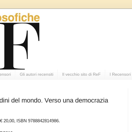
ensori
Gli autori recensiti
Il vecchio sito di ReF
I Recensori
tadini del mondo. Verso una democrazia
0, € 20,00, ISBN 9788842814986.