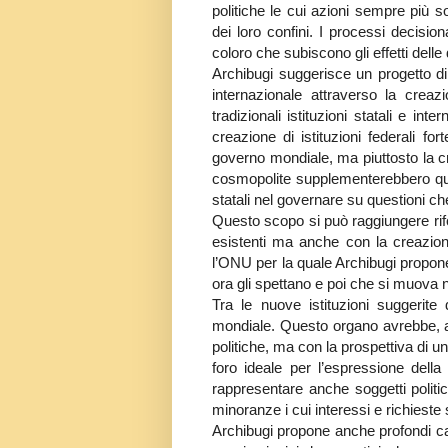
politiche le cui azioni sempre più s
dei loro confini. I processi decision
coloro che subiscono gli effetti delle
Archibugi suggerisce un progetto di 
internazionale attraverso la creaz
tradizionali istituzioni statali e int
creazione di istituzioni federali fo
governo mondiale, ma piuttosto la cre
cosmopolite supplementerebbero quin
statali nel governare su questioni ch
Questo scopo si può raggiungere rifor
esistenti ma anche con la creazione 
l’ONU per la quale Archibugi propone
ora gli spettano e poi che si muova n
Tra le nuove istituzioni suggerite
mondiale. Questo organo avrebbe, al
politiche, ma con la prospettiva di u
foro ideale per l’espressione dell
rappresentare anche soggetti politic
minoranze i cui interessi e richieste
Archibugi propone anche profondi cam