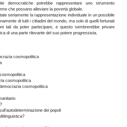
olite democratiche potrebbe rappresentare uno strumento
orme che possano alleviare la povertà globale.
ate seriamente la rappresentazione individuale in un possibile
ente di tutti i cittadini del mondo, ma solo di quelli fortunati
oni tali da poter partecipare, e questo sembrerebbe privare
ca di una parte rilevante del suo potere progressista.
crazia cosmopolitica
a
 cosmopolitica
azia cosmopolitica
emocrazia cosmopolitica
anitario
?
ll'autodeterminazione dei popoli
ilinguistica?