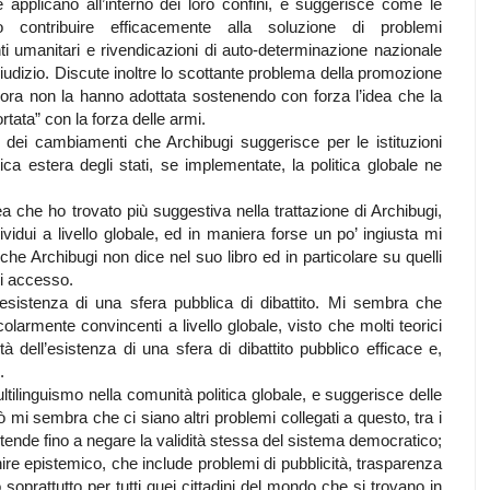
 applicano all’interno dei loro confini, e suggerisce come le
ro contribuire efficacemente alla soluzione di problemi
ti umanitari e rivendicazioni di auto-determinazione nazionale
iudizio. Discute inoltre lo scottante problema della promozione
ora non la hanno adottata sostenendo con forza l’idea che la
ata” con la forza delle armi.
 dei cambiamenti che Archibugi suggerisce per le istituzioni
itica estera degli stati, se implementate, la politica globale ne
ea che ho trovato più suggestiva nella trattazione di Archibugi,
ividui a livello globale, ed in maniera forse un po’ ingiusta mi
che Archibugi non dice nel suo libro ed in particolare su quelli
di accesso.
esistenza di una sfera pubblica di dibattito. Mi sembra che
olarmente convincenti a livello globale, visto che molti teorici
lità dell’esistenza di una sfera di dibattito pubblico efficace e,
.
ltilinguismo nella comunità politica globale, e suggerisce delle
erò mi sembra che ci siano altri problemi collegati a questo, tra i
 estende fino a negare la validità stessa del sistema democratico;
e epistemico, che include problemi di pubblicità, trasparenza
soprattutto per tutti quei cittadini del mondo che si trovano in