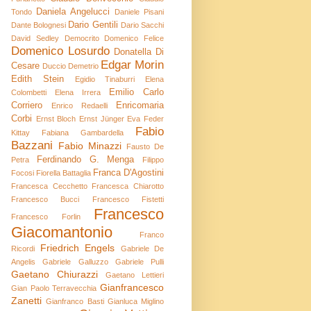
Daniela Angelucci
Tondo
Daniele Pisani
Dario Gentili
Dante Bolognesi
Dario Sacchi
David Sedley
Democrito
Domenico Felice
Domenico Losurdo
Donatella Di
Edgar Morin
Cesare
Duccio Demetrio
Edith Stein
Egidio Tinaburri
Elena
Emilio Carlo
Colombetti
Elena Irrera
Corriero
Enricomaria
Enrico Redaelli
Corbi
Ernst Bloch
Ernst Jünger
Eva Feder
Fabio
Kittay
Fabiana Gambardella
Bazzani
Fabio Minazzi
Fausto De
Ferdinando G. Menga
Petra
Filippo
Franca D'Agostini
Focosi
Fiorella Battaglia
Francesca Cecchetto
Francesca Chiarotto
Francesco Bucci
Francesco Fistetti
Francesco
Francesco Forlin
Giacomantonio
Franco
Friedrich Engels
Ricordi
Gabriele De
Angelis
Gabriele Galluzzo
Gabriele Pulli
Gaetano Chiurazzi
Gaetano Lettieri
Gianfrancesco
Gian Paolo Terravecchia
Zanetti
Gianfranco Basti
Gianluca Miglino