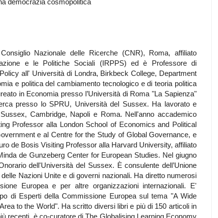
na democrazia cosmopolitica
 Consiglio Nazionale delle Ricerche (CNR), Roma, affiliato
polazione e le Politiche Sociali (IRPPS) ed è Professore di
olicy all' Università di Londra, Birkbeck College, Department
a e politica del cambiamento tecnologico e di teoria politica
 laureato in Economia presso l’Università di Roma "La Sapienza"
icerca presso lo SPRU, Università del Sussex. Ha lavorato e
el Sussex, Cambridge, Napoli e Roma. Nell'anno accademico
ing Professor alla London School of Economics and Political
 Government e al Centre for the Study of Global Governance, e
 de Bosis Visiting Professor alla Harvard University, affiliato
Minda de Gunzeberg Center for European Studies. Nel giugno
norario dell'Università del Sussex. È consulente dell’Unione
delle Nazioni Unite e di governi nazionali. Ha diretto numerosi
sione Europea e per altre organizzazioni internazionali. E'
ppo di Esperti della Commissione Europea sul tema "A Wide
 to the World". Ha scritto diversi libri e più di 150 articoli in
i più recenti, è co-curatore di The Globalising Learning Economy