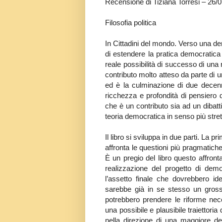
Recensione di Tiziana Torresi – 26/
Filosofia politica
In Cittadini del mondo. Verso una d
di estendere la pratica democratica a
reale possibilità di successo di un
contributo molto atteso da parte di u
ed è la culminazione di due decenni
ricchezza e profondità di pensiero 
che è un contributo sia ad un dibatt
teoria democratica in senso più stret
Il libro si sviluppa in due parti. La
affronta le questioni più pragmatiche
È un pregio del libro questo affront
realizzazione del progetto di dem
l’assetto finale che dovrebbero id
sarebbe già in se stesso un grosso
potrebbero prendere le riforme nece
una possibile e plausibile traiettoria
nella direzione di una maggiore d