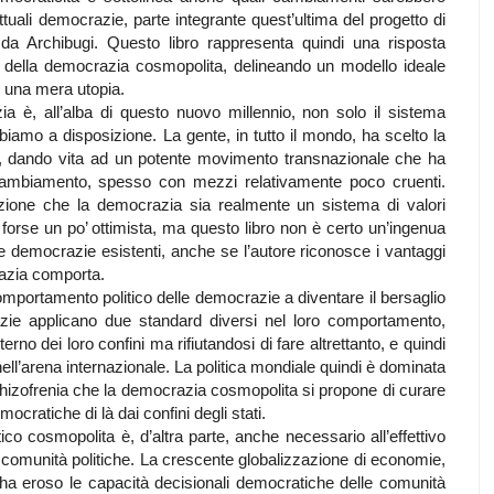
attuali democrazie, parte integrante quest’ultima del progetto di
a Archibugi. Questo libro rappresenta quindi una risposta
ici della democrazia cosmopolita, delineando un modello ideale
i una mera utopia.
a è, all’alba di questo nuovo millennio, non solo il sistema
bbiamo a disposizione. La gente, in tutto il mondo, ha scelto la
 dando vita ad un potente movimento transnazionale che ha
i cambiamento, spesso con mezzi relativamente poco cruenti.
zione che la democrazia sia realmente un sistema di valori
 forse un po’ ottimista, ma questo libro non è certo un’ingenua
lle democrazie esistenti, anche se l’autore riconosce i vantaggi
razia comporta.
 comportamento politico delle democrazie a diventare il bersaglio
razie applicano due standard diversi nel loro comportamento,
terno dei loro confini ma rifiutandosi di fare altrettanto, e quindi
 nell’arena internazionale. La politica mondiale quindi è dominata
schizofrenia che la democrazia cosmopolita si propone di curare
ocratiche di là dai confini degli stati.
ico cosmopolita è, d’altra parte, anche necessario all’effettivo
 comunità politiche. La crescente globalizzazione di economie,
li ha eroso le capacità decisionali democratiche delle comunità