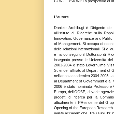
CONCLUSIONI: La prospettiva di u
L'autore
Daniele Archibugi è Dirigente del
all'Istituto di Ricerche sulla Po
Innovation, Governance and Public P
of Management. Si occupa di economi
delle relazioni internazionali. Si è
e ha conseguito il Dottorato di R
insegnato presso le Università d
2003-2004 è stato Leverhulme Visit
Science, affiliato al Department of
nell'anno accademico 2004-2005 Lauro
al Department of Government e al 
2006 è stato nominato Professore O
Europa, dell’OCSE, di varie agenzie 
progetti di ricerca per la Commis
attualmente il PResidente del Gru
Opening of the European Research Area
riviste accademiche. Tra i suoi libr