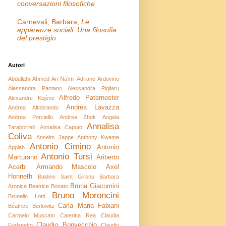
conversazioni filosofiche
Carnevali, Barbara,
Le
apparenze sociali. Una filosofia
del prestigio
Autori
Abdullahi Ahmed An-Na'im
Adriano Ardovino
Alessandra Pantano
Alessandra Pigliaru
Alfredo Paternoster
Alexandre Kojève
Andrea Lavazza
Andrea Altobrando
Andrea Porciello
Andrea Zhok
Angela
Annalisa
Taraborrelli
Annalisa Caputo
Coliva
Anselm Jappe
Anthony Kwame
Antonio Cimino
Antonio
Appiah
Antonio Tursi
Marturano
Ariberto
Acerbi
Armando Mascolo
Axel
Honneth
Baldine Saint Girons
Barbara
Bruna Giacomini
Aronica
Beatrice Bonato
Bruno Moroncini
Brunello Lotti
Carla Maria Fabiani
Béatrice Berlowitz
Carmelo Muscato
Caterina Rea
Claudia
Claudio Bonvecchio
Furlanetto
Claudio