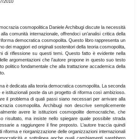
07/2010
emocrazia cosmopolitica Daniele Archibugi discute la necessità
lla comunità internazionale, offrendoci un’analisi critica della
a riforma democratica cosmopolita. Questo libro rappresenta un
no dei maggiori ed originali sostenitori della teoria cosmopolita,
 di riflessione su questi temi. Questo fatto è evidente nella
delle argomentazioni che l’autore propone in questo suo testo
ito politico fondamentale che alla trattazione accademica della
to.
 prima è dedicata alla teoria democratica cosmopolita. La seconda
 e istituzionali poste da un progetto di riforma così ambizioso.
are il problema di quali passi siano necessari per arrivare alla
ocrazia cosmopolita. Archibugi non descrive semplicemente
ealmente avere le istituzioni cosmopolite democratiche, che
 risultato, ma insiste nello spiegare quale possibile strada
ssarie a raggiungere il fine preposto. L’autore traccia quindi
 di riforma e riorganizzazione delle organizzazioni internazionali
emocraticità e sottolinea anche quali cambiamenti sarebbero