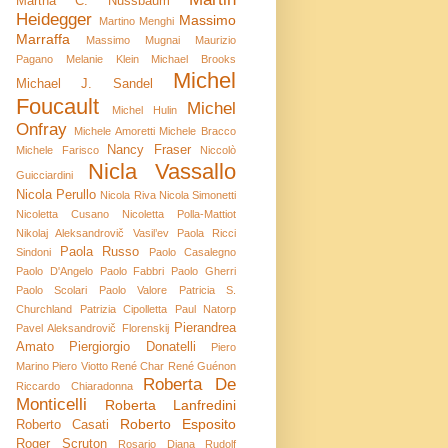
Martha C. Nussbaum
Heidegger
Massimo
Martino Menghi
Marraffa
Massimo Mugnai
Maurizio
Pagano
Melanie Klein
Michael Brooks
Michel
Michael J. Sandel
Foucault
Michel
Michel Hulin
Onfray
Michele Amoretti
Michele Bracco
Nancy Fraser
Michele Farisco
Niccolò
Nicla Vassallo
Guicciardini
Nicola Perullo
Nicola Riva
Nicola Simonetti
Nicoletta Cusano
Nicoletta Polla-Mattiot
Nikolaj Aleksandrovič Vasil’ev
Paola Ricci
Paola Russo
Sindoni
Paolo Casalegno
Paolo D'Angelo
Paolo Fabbri
Paolo Gherri
Paolo Scolari
Paolo Valore
Patricia S.
Churchland
Patrizia Cipolletta
Paul Natorp
Pierandrea
Pavel Aleksandrovič Florenskij
Amato
Piergiorgio Donatelli
Piero
Marino
Piero Viotto
René Char
René Guénon
Roberta De
Riccardo Chiaradonna
Monticelli
Roberta Lanfredini
Roberto Esposito
Roberto Casati
Roger Scruton
Rosario Diana
Rudolf