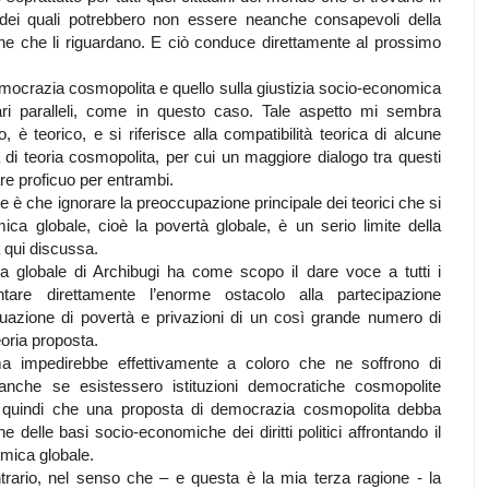
 dei quali potrebbero non essere neanche consapevoli della
iche che li riguardano. E ciò conduce direttamente al prossimo
democrazia cosmopolita e quello sulla giustizia socio-economica
ri paralleli, come in questo caso. Tale aspetto mi sembra
, è teorico, e si riferisce alla compatibilità teorica di alcune
la di teoria cosmopolita, per cui un maggiore dialogo tra questi
re proficuo per entrambi.
e è che ignorare la preoccupazione principale dei teorici che si
ca globale, cioè la povertà globale, è un serio limite della
 qui discussa.
ia globale di Archibugi ha come scopo il dare voce a tutti i
ntare direttamente l’enorme ostacolo alla partecipazione
tuazione di povertà e privazioni di un così grande numero di
eoria proposta.
a impedirebbe effettivamente a coloro che ne soffrono di
, anche se esistessero istituzioni democratiche cosmopolite
 quindi che una proposta di democrazia cosmopolita debba
e delle basi socio-economiche dei diritti politici affrontando il
omica globale.
trario, nel senso che – e questa è la mia terza ragione - la