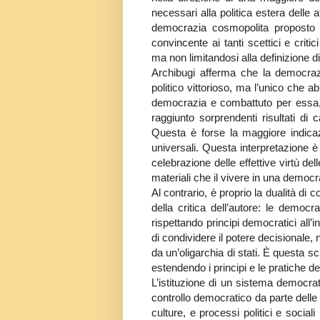
necessari alla politica estera delle 
democrazia cosmopolita proposto d
convincente ai tanti scettici e crit
ma non limitandosi alla definizione d
Archibugi afferma che la democrazi
politico vittorioso, ma l’unico che a
democrazia e combattuto per essa,
raggiunto sorprendenti risultati d
Questa è forse la maggiore indica
universali. Questa interpretazione è
celebrazione delle effettive virtù de
materiali che il vivere in una democ
Al contrario, è proprio la dualità di
della critica dell’autore: le democ
rispettando principi democratici all’in
di condividere il potere decisionale,
da un’oligarchia di stati. È questa 
estendendo i principi e le pratiche dem
L’istituzione di un sistema democrat
controllo democratico da parte delle
culture, e processi politici e socia