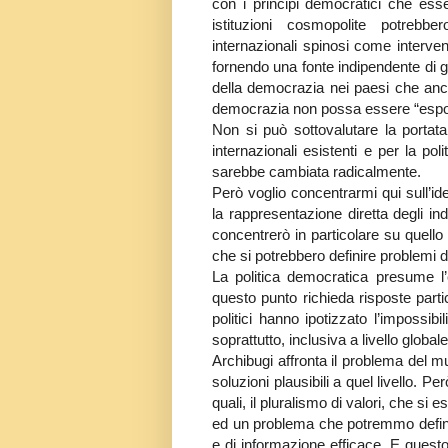
con i principi democratici che esse
istituzioni cosmopolite potrebbe
internazionali spinosi come interven
fornendo una fonte indipendente di g
della democrazia nei paesi che anc
democrazia non possa essere “esport
Non si può sottovalutare la portata
internazionali esistenti e per la pol
sarebbe cambiata radicalmente.
Però voglio concentrarmi qui sull’id
la rappresentazione diretta degli ind
concentrerò in particolare su quello 
che si potrebbero definire problemi 
La politica democratica presume l’
questo punto richieda risposte partic
politici hanno ipotizzato l’impossibi
soprattutto, inclusiva a livello globale
Archibugi affronta il problema del mu
soluzioni plausibili a quel livello. P
quali, il pluralismo di valori, che si
ed un problema che potremmo definir
e di informazione efficace. E questo 