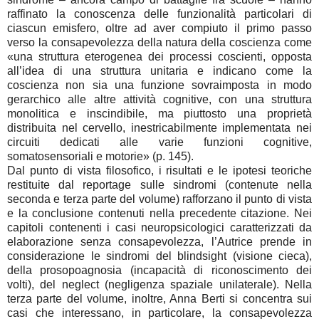
raffinato la conoscenza delle funzionalità particolari di
ciascun emisfero, oltre ad aver compiuto il primo passo
verso la consapevolezza della natura della coscienza come
«una struttura eterogenea dei processi coscienti, opposta
all’idea di una struttura unitaria e indicano come la
coscienza non sia una funzione sovraimposta in modo
gerarchico alle altre attività cognitive, con una struttura
monolitica e inscindibile, ma piuttosto una proprietà
distribuita nel cervello, inestricabilmente implementata nei
circuiti dedicati alle varie funzioni cognitive,
somatosensoriali e motorie» (p. 145).
Dal punto di vista filosofico, i risultati e le ipotesi teoriche
restituite dal reportage sulle sindromi (contenute nella
seconda e terza parte del volume) rafforzano il punto di vista
e la conclusione contenuti nella precedente citazione. Nei
capitoli contenenti i casi neuropsicologici caratterizzati da
elaborazione senza consapevolezza, l’Autrice prende in
considerazione le sindromi del blindsight (visione cieca),
della prosopoagnosia (incapacità di riconoscimento dei
volti), del neglect (negligenza spaziale unilaterale). Nella
terza parte del volume, inoltre, Anna Berti si concentra sui
casi che interessano, in particolare, la consapevolezza