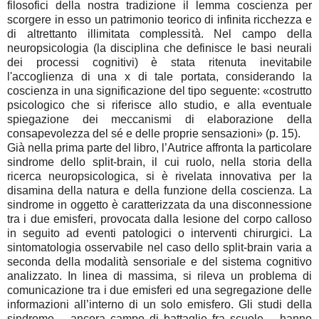
filosofici della nostra tradizione il lemma coscienza per
scorgere in esso un patrimonio teorico di infinita ricchezza e
di altrettanto illimitata complessità. Nel campo della
neuropsicologia (la disciplina che definisce le basi neurali
dei processi cognitivi) è stata ritenuta inevitabile
l'accoglienza di una x di tale portata, considerando la
coscienza in una significazione del tipo seguente: «costrutto
psicologico che si riferisce allo studio, e alla eventuale
spiegazione dei meccanismi di elaborazione della
consapevolezza del sé e delle proprie sensazioni» (p. 15).
Già nella prima parte del libro, l’Autrice affronta la particolare
sindrome dello split-brain, il cui ruolo, nella storia della
ricerca neuropsicologica, si è rivelata innovativa per la
disamina della natura e della funzione della coscienza. La
sindrome in oggetto è caratterizzata da una disconnessione
tra i due emisferi, provocata dalla lesione del corpo calloso
in seguito ad eventi patologici o interventi chirurgici. La
sintomatologia osservabile nel caso dello split-brain varia a
seconda della modalità sensoriale e del sistema cognitivo
analizzato. In linea di massima, si rileva un problema di
comunicazione tra i due emisferi ed una segregazione delle
informazioni all’interno di un solo emisfero. Gli studi della
sindrome – ancora campo di battaglie fra scuole – hanno