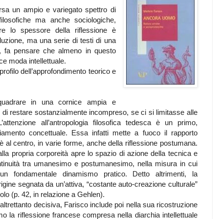
rsa un ampio e variegato spettro di
filosofiche ma anche sociologiche,
pre lo spessore della riflessione è
duzione, ma una serie di testi di una
no, fa pensare che almeno in questo
ce moda intellettuale.
l profilo dell’approfondimento teorico e
 inquadrare in una cornice ampia e
di restare sostanzialmente incompreso, se ci si limitasse alle
’attenzione all’antropologia filosofica tedesca è un primo,
amento concettuale. Essa infatti mette a fuoco il rapporto
 è al centro, in varie forme, anche della riflessione postumana.
lla propria corporeità apre lo spazio di azione della tecnica e
ntinuità tra umanesimo e postumanesimo, nella misura in cui
n fondamentale dinamismo pratico. Detto altrimenti, la
rigine segnata da un’attiva, “costante auto-creazione culturale”
olo (p. 42, in relazione a Gehlen).
rettanto decisiva, Farisco include poi nella sua ricostruzione
la riflessione francese compresa nella diarchia intellettuale