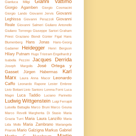
Gianni Vattimo
Gianluca Miligi
Giorgio Agamben
Giorgio Cosmacini
Giovanni
Giorgio Lando
Giovanni Jervis
Leghissa
Giovanni
Giovanni Perazzoli
Reale
Giovanni Salmeri
Giuliano Antonello
Giuliano Torrengo
Giuseppe Sartori
Graham
Priest
Graziano Biondi
Günter Figal
Hans
Hans Jonas
Blumenberg
Hans-Georg
Heidegger
Gadamer
Henri Bergson
Hilary Putnam
Hugo Tristram Engelhardt jr
Jacques Derrida
Isabella Pezzini
José Ortega y
Joseph Margolis
Karl
Gasset
Jürgen Habermas
Marx
Leonardo
Laura Anna Macor
Caffo
Leonardo Rapone
Lester Embree
Livio Bottani
Livio Santoro
Lorena Forni
Luca
Luca Taddio
Magni
Luciano Parinetto
Ludwig Wittgenstein
Luigi Ferrajoli
Luisella Battaglia
Marco Bruni
Marco Geuna
Marco Revelli
Margherita Di Stasio
Maria
Maria Laura Lanzillo
Grazia Turri
Maria
Maria Zambrano
Lida Mollo
Mariangela
Mario Galzigna
Markus Gabriel
Priarolo
Martin