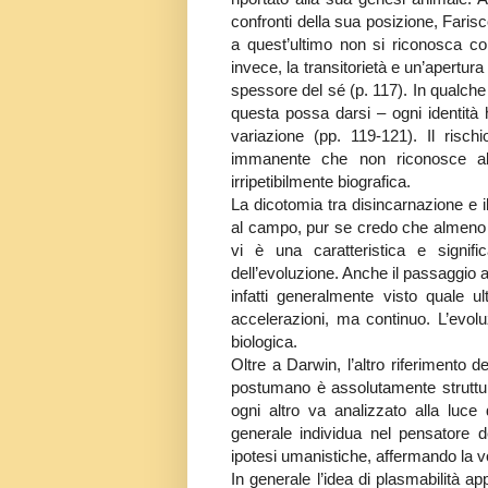
confronti della sua posizione, Farisco
a quest’ultimo non si riconosca c
invece, la transitorietà e un’apertur
spessore del sé (p. 117). In qualche
questa possa darsi – ogni identità h
variazione (pp. 119-121). Il risch
immanente che non riconosce alcun
irripetibilmente biografica.
La dicotomia tra disincarnazione e i
al campo, pur se credo che almeno in
vi è una caratteristica e signifi
dell’evoluzione. Anche il passaggio 
infatti generalmente visto quale 
accelerazioni, ma continuo. L’evolu
biologica.
Oltre a Darwin, l’altro riferimento d
postumano è assolutamente struttura
ogni altro va analizzato alla luce
generale individua nel pensatore de
ipotesi umanistiche, affermando la v
In generale l’idea di plasmabilità 