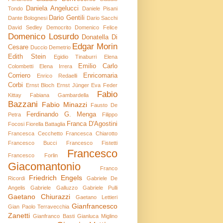
Daniela Angelucci
Tondo
Daniele Pisani
Dario Gentili
Dante Bolognesi
Dario Sacchi
David Sedley
Democrito
Domenico Felice
Domenico Losurdo
Donatella Di
Edgar Morin
Cesare
Duccio Demetrio
Edith Stein
Egidio Tinaburri
Elena
Emilio Carlo
Colombetti
Elena Irrera
Corriero
Enricomaria
Enrico Redaelli
Corbi
Ernst Bloch
Ernst Jünger
Eva Feder
Fabio
Kittay
Fabiana Gambardella
Bazzani
Fabio Minazzi
Fausto De
Ferdinando G. Menga
Petra
Filippo
Franca D'Agostini
Focosi
Fiorella Battaglia
Francesca Cecchetto
Francesca Chiarotto
Francesco Bucci
Francesco Fistetti
Francesco
Francesco Forlin
Giacomantonio
Franco
Friedrich Engels
Ricordi
Gabriele De
Angelis
Gabriele Galluzzo
Gabriele Pulli
Gaetano Chiurazzi
Gaetano Lettieri
Gianfrancesco
Gian Paolo Terravecchia
Zanetti
Gianfranco Basti
Gianluca Miglino