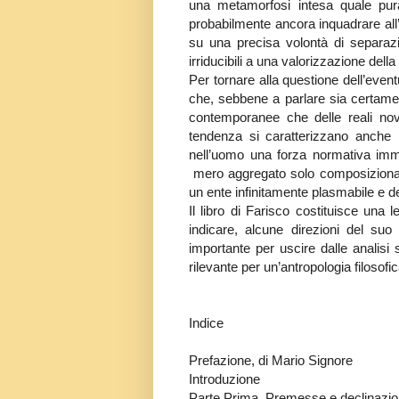
una metamorfosi intesa quale pura
probabilmente ancora inquadrare all’
su una precisa volontà di separaz
irriducibili a una valorizzazione del
Per tornare alla questione dell’eve
che, sebbene a parlare sia certamen
contemporanee che delle reali novi
tendenza si caratterizzano anche p
nell’uomo una forza normativa imm
mero aggregato solo composizionale
un ente infinitamente plasmabile e de
Il libro di Farisco costituisce una
indicare, alcune direzioni del suo
importante per uscire dalle analisi
rilevante per un’antropologia filosofi
Indice
Prefazione, di Mario Signore
Introduzione
Parte Prima. Premesse e declinazioni