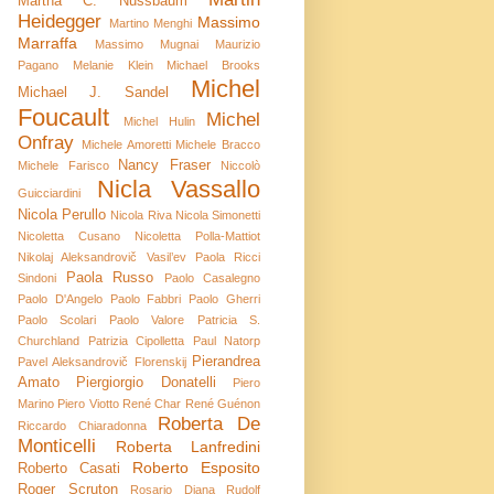
Martha C. Nussbaum
Heidegger
Massimo
Martino Menghi
Marraffa
Massimo Mugnai
Maurizio
Pagano
Melanie Klein
Michael Brooks
Michel
Michael J. Sandel
Foucault
Michel
Michel Hulin
Onfray
Michele Amoretti
Michele Bracco
Nancy Fraser
Michele Farisco
Niccolò
Nicla Vassallo
Guicciardini
Nicola Perullo
Nicola Riva
Nicola Simonetti
Nicoletta Cusano
Nicoletta Polla-Mattiot
Nikolaj Aleksandrovič Vasil’ev
Paola Ricci
Paola Russo
Sindoni
Paolo Casalegno
Paolo D'Angelo
Paolo Fabbri
Paolo Gherri
Paolo Scolari
Paolo Valore
Patricia S.
Churchland
Patrizia Cipolletta
Paul Natorp
Pierandrea
Pavel Aleksandrovič Florenskij
Amato
Piergiorgio Donatelli
Piero
Marino
Piero Viotto
René Char
René Guénon
Roberta De
Riccardo Chiaradonna
Monticelli
Roberta Lanfredini
Roberto Esposito
Roberto Casati
Roger Scruton
Rosario Diana
Rudolf