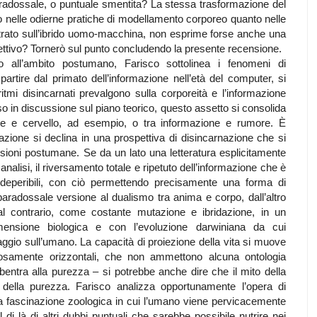
adossale, o puntuale smentita? La stessa trasformazione del
o nelle odierne pratiche di modellamento corporeo quanto nelle
trato sull’ibrido uomo-macchina, non esprime forse anche una
ettivo? Tornerò sul punto concludendo la presente recensione.
 all’ambito postumano, Farisco sottolinea i fenomeni di
artire dal primato dell’informazione nell’età del computer, si
itmi disincarnati prevalgono sulla corporeità e l’informazione
 in discussione sul piano teorico, questo assetto si consolida
nte e cervello, ad esempio, o tra informazione e rumore. È
zione si declina in una prospettiva di disincarnazione che si
ioni postumane. Se da un lato una letteratura esplicitamente
 analisi, il riversamento totale e ripetuto dell’informazione che è
i deperibili, con ciò permettendo precisamente una forma di
paradossale versione al dualismo tra anima e corpo, dall’altro
 al contrario, come costante mutazione e ibridazione, in un
imensione biologica e con l’evoluzione darwiniana da cui
aggio sull’umano. La capacità di proiezione della vita si muove
orosamente orizzontali, che non ammettono alcuna ontologia
bentra alla purezza – si potrebbe anche dire che il mito della
della purezza. Farisco analizza opportunamente l’opera di
 fascinazione zoologica in cui l’umano viene pervicacemente
 di là di altri dubbi puntuali che sarebbe possibile nutrire nei