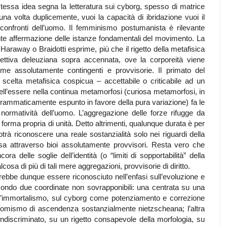
tessa idea segna la letteratura sui cyborg, spesso di matrice
na volta duplicemente, vuoi la capacità di ibridazione vuoi il
onfronti dell’uomo. Il femminismo postumanista è rilevante
te affermazione delle istanze fondamentali del movimento. La
Haraway o Braidotti esprime, più che il rigetto della metafisica
pettiva deleuziana sopra accennata, ove la corporeità viene
orme assolutamente contingenti e provvisorie. Il primato del
a scelta metafisica cospicua – accettabile o criticabile ad un
 dell’essere nella continua metamorfosi (curiosa metamorfosi, in
ogrammaticamente espunto in favore della pura variazione) fa le
a normatività dell’uomo. L’aggregazione delle forze rifugge da
 forma propria di unità. Detto altrimenti, qualunque durata è per
otrà riconoscere una reale sostanzialità solo nei riguardi della
 attraverso bioi assolutamente provvisori. Resta vero che
ora delle soglie dell’identità (o “limiti di sopportabilità” della
osa di più di tali mere aggregazioni, provvisorie di diritto.
rebbe dunque essere riconosciuto nell’enfasi sull’evoluzione e
condo due coordinate non sovrapponibili: una centrata su una
ull’immortalismo, sul cyborg come potenziamento e correzione
uperomismo di ascendenza sostanzialmente nietzscheana; l’altra
indiscriminato, su un rigetto consapevole della morfologia, su