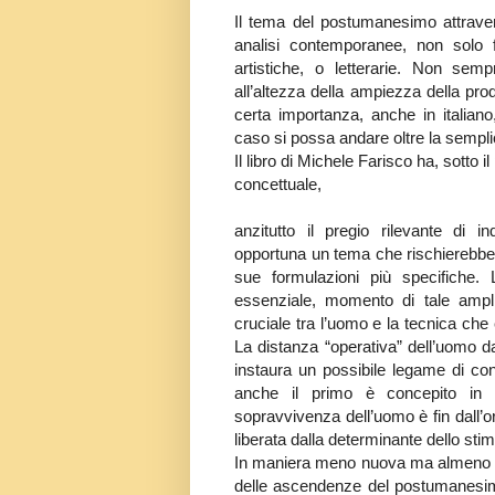
Il tema del postumanesimo attrave
analisi contemporanee, non solo 
artistiche, o letterarie. Non sem
all’altezza della ampiezza della pro
certa importanza, anche in italia
caso si possa andare oltre la sempli
Il libro di Michele Farisco ha, sotto i
concettuale,
anzitutto il pregio rilevante di
opportuna un tema che rischierebbe 
sue formulazioni più specifiche. L
essenziale, momento di tale ampli
cruciale tra l’uomo e la tecnica che
La distanza “operativa” dell’uomo da
instaura un possibile legame di co
anche il primo è concepito in u
sopravvivenza dell’uomo è fin dall’o
liberata dalla determinante dello stim
In maniera meno nuova ma almeno alt
delle ascendenze del postumanesimo 