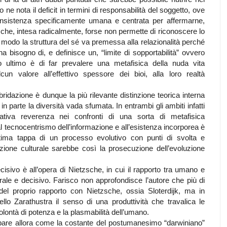
 ne nota il deficit in termini di responsabilità del soggetto, ove
onsistenza specificamente umana e centrata per affermarne,
a che, intesa radicalmente, forse non permette di riconoscere lo
 modo la struttura del sé va premessa alla relazionalità perché
a bisogno di, e definisce un, “limite di sopportabilità” ovvero
io ultimo è di far prevalere una metafisica della nuda vita
 valore all’effettivo spessore dei bioi, alla loro realtà
bridazione è dunque la più rilevante distinzione teorica interna
 parte la diversità vada sfumata. In entrambi gli ambiti infatti
cativa reverenza nei confronti di una sorta di metafisica
al tecnocentrismo dell’informazione e all’esistenza incorporea è
ultima tappa di un processo evolutivo con punti di svolta e
zione culturale sarebbe così la prosecuzione dell’evoluzione
ecisivo è all’opera di Nietzsche, in cui il rapporto tra umano e
le e decisivo. Farisco non approfondisce l’autore che più di
 del proprio rapporto con Nietzsche, ossia Sloterdijk, ma in
llo Zarathustra il senso di una produttività che travalica le
olontà di potenza e la plasmabilità dell’umano.
appare allora come la costante del postumanesimo “darwiniano”