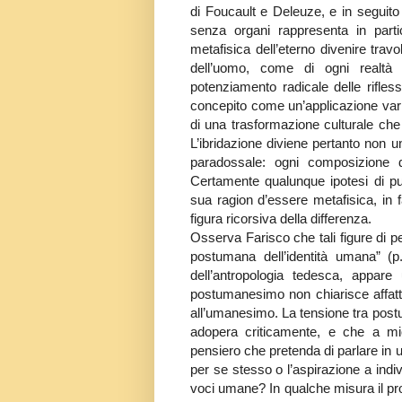
di Foucault e Deleuze, e in seguito
senza organi rappresenta in part
metafisica dell’eterno divenire travo
dell’uomo, come di ogni realtà 
potenziamento radicale delle rifles
concepito come un’applicazione vari
di una trasformazione culturale che 
L’ibridazione diviene pertanto non 
paradossale: ogni composizione di
Certamente qualunque ipotesi di p
sua ragion d’essere metafisica, in 
figura ricorsiva della differenza.
Osserva Farisco che tali figure di 
postumana dell’identità umana” (p
dell’antropologia tedesca, appare
postumanesimo non chiarisce affatto,
all’umanesimo. La tensione tra post
adopera criticamente, e che a mi
pensiero che pretenda di parlare in
per se stesso o l’aspirazione a indi
voci umane? In qualche misura il pr