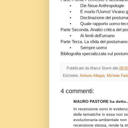
• Die Neue Anthropologie
• È morto l’Uomo! Vivano gli
• Declinazione del postuma
• Quale rapporto uomo-tecnica 
Parte Seconda. Analisi critica del 
• Ai limiti dell’umano
Parte Terza. La sfida del postumano a
• Sempre uomo
Bibliografia specializzata sul postu
Pubblicato da
Marco Storni
alle
09:0
Etichette:
Antonio Allegra
,
Michele Fari
4 commenti:
MAURO PASTORE ha detto..
In recensione sono in evidenza
delle tematiche in essa non s
evoluzionaria-ambientale non v
recensione stessa, rende la st