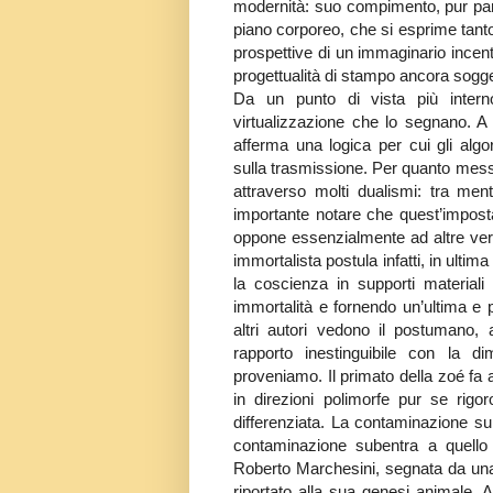
modernità: suo compimento, pur par
piano corporeo, che si esprime tant
prospettive di un immaginario incen
progettualità di stampo ancora sogg
Da un punto di vista più interno
virtualizzazione che lo segnano. A p
afferma una logica per cui gli algor
sulla trasmissione. Per quanto messo
attraverso molti dualismi: tra me
importante notare che quest’imposta
oppone essenzialmente ad altre vers
immortalista postula infatti, in ultima
la coscienza in supporti material
immortalità e fornendo un’ultima e 
altri autori vedono il postumano,
rapporto inestinguibile con la d
proveniamo. Il primato della zoé fa 
in direzioni polimorfe pur se rig
differenziata. La contaminazione su
contaminazione subentra a quello 
Roberto Marchesini, segnata da una
riportato alla sua genesi animale. Al