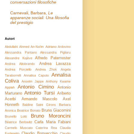
conversazioni filosofiche
Carnevali, Barbara,
Le
apparenze sociali. Una filosofia
del prestigio
Autori
Abdullahi Ahmed An-Na'im
Adriano Ardovino
Alessandra Pantano
Alessandra Pigliaru
Alfredo Paternoster
Alexandre Kojève
Andrea Lavazza
Andrea Altobrando
Andrea Porciello
Andrea Zhok
Angela
Annalisa
Taraborrelli
Annalisa Caputo
Coliva
Anselm Jappe
Anthony Kwame
Antonio Cimino
Antonio
Appiah
Antonio Tursi
Marturano
Ariberto
Acerbi
Armando Mascolo
Axel
Honneth
Baldine Saint Girons
Barbara
Bruna Giacomini
Aronica
Beatrice Bonato
Bruno Moroncini
Brunello Lotti
Carla Maria Fabiani
Béatrice Berlowitz
Carmelo Muscato
Caterina Rea
Claudia
Claudio Bonvecchio
Furlanetto
Claudio