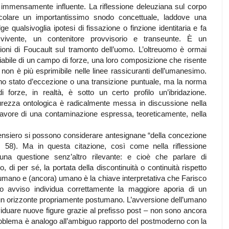
 immensamente influente. La riflessione deleuziana sul corpo
icolare un importantissimo snodo concettuale, laddove una
lge qualsivoglia ipotesi di fissazione o finzione identitaria e fa
vivente, un contenitore provvisorio e transeunte. È un
sioni di Foucault sul tramonto dell’uomo. L’oltreuomo è ormai
abile di un campo di forze, una loro composizione che risente
non è più esprimibile nelle linee rassicuranti dell’umanesimo.
uno stato d’eccezione o una transizione puntuale, ma la norma
 forze, in realtà, è sotto un certo profilo un’ibridazione.
urezza ontologica è radicalmente messa in discussione nella
favore di una contaminazione espressa, teoreticamente, nella
pensiero si possono considerare antesignane “della concezione
. 58). Ma in questa citazione, così come nella riflessione
 una questione senz’altro rilevante: e cioè che parlare di
 di per sé, la portata della discontinuità o continuità rispetto
umano e (ancora) umano è la chiave interpretativa che Farisco
o avviso individua correttamente la maggiore aporia di un
 un orizzonte propriamente postumano. L’avversione dell’umano
viduare nuove figure grazie al prefisso post – non sono ancora
oblema è analogo all’ambiguo rapporto del postmoderno con la