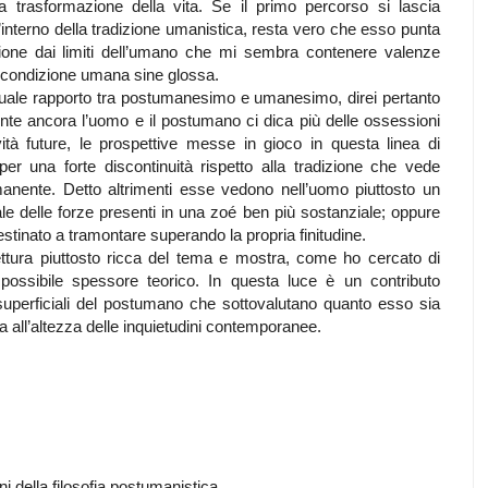
 trasformazione della vita. Se il primo percorso si lascia
interno della tradizione umanistica, resta vero che esso punta
ione dai limiti dell’umano che mi sembra contenere valenze
la condizione umana sine glossa.
ntuale rapporto tra postumanesimo e umanesimo, direi pertanto
te ancora l’uomo e il postumano ci dica più delle ossessioni
tà future, le prospettive messe in gioco in questa linea di
er una forte discontinuità rispetto alla tradizione che vede
anente. Detto altrimenti esse vedono nell’uomo piuttosto un
 delle forze presenti in una zoé ben più sostanziale; oppure
stinato a tramontare superando la propria finitudine.
 lettura piuttosto ricca del tema e mostra, come ho cercato di
 possibile spessore teorico. In questa luce è un contributo
 superficiali del postumano che sottovalutano quanto esso sia
ca all’altezza delle inquietudini contemporanee.
 della filosofia postumanistica