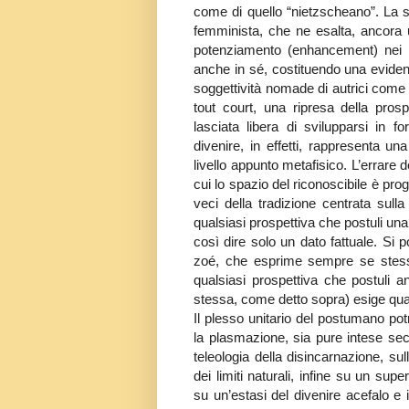
come di quello “nietzscheano”. La s
femminista, che ne esalta, ancora u
potenziamento (enhancement) nei c
anche in sé, costituendo una eviden
soggettività nomade di autrici come 
tout court, una ripresa della pros
lasciata libera di svilupparsi in f
divenire, in effetti, rappresenta un
livello appunto metafisico. L’errare
cui lo spazio del riconoscibile è pr
veci della tradizione centrata sull
qualsiasi prospettiva che postuli una
così dire solo un dato fattuale. Si p
zoé, che esprime sempre se stessa
qualsiasi prospettiva che postuli anc
stessa, come detto sopra) esige qualc
Il plesso unitario del postumano pot
la plasmazione, sia pure intese se
teleologia della disincarnazione, s
dei limiti naturali, infine su un s
su un’estasi del divenire acefalo e 