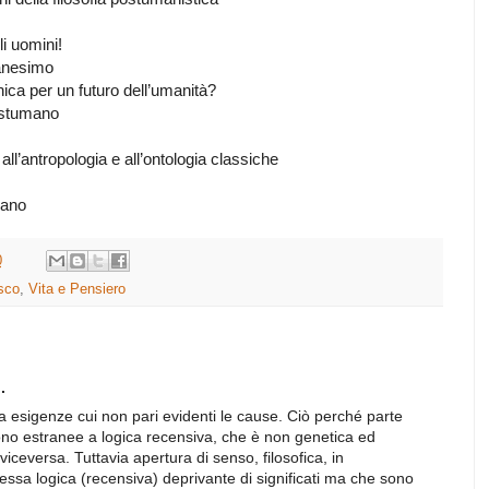
 uomini!
nesimo
per un futuro dell’umanità?
postumano
ll’antropologia e all’ontologia classiche
mano
0
sco
,
Vita e Pensiero
.
 esigenze cui non pari evidenti le cause. Ciò perché parte
ono estranee a logica recensiva, che è non genetica ed
iceversa. Tuttavia apertura di senso, filosofica, in
essa logica (recensiva) deprivante di significati ma che sono