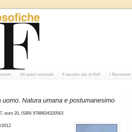
ensori
Gli autori recensiti
Il vecchio sito di ReF
I Recensori
a uomo. Natura umana e postumanesimo
227, euro 20, ISBN 9788834320563
3/2012