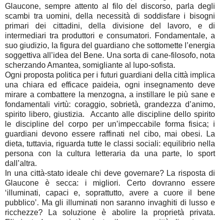
Glaucone, sempre attento al filo del discorso, parla degli
scambi tra uomini, della necessità di soddisfare i bisogni
primari dei cittadini, della divisione del lavoro, e di
intermediari tra produttori e consumatori. Fondamentale, a
suo giudizio, la figura del guardiano che sottomette l’energia
soggettiva all’idea del Bene. Una sorta di cane-filosofo, nota
scherzando Amantea, somigliante al lupo-sofista.
Ogni proposta politica per i futuri guardiani della città implica
una chiara ed efficace paideia, ogni insegnamento deve
mirare a combattere la menzogna, a instillare le più sane e
fondamentali virtù: coraggio, sobrietà, grandezza d’animo,
spirito libero, giustizia. Accanto alle discipline dello spirito
le discipline del corpo per un’impeccabile forma fisica; i
guardiani devono essere raffinati nel cibo, mai obesi. La
dieta, tuttavia, riguarda tutte le classi sociali: equilibrio nella
persona con la cultura letteraria da una parte, lo sport
dall’altra.
In una città-stato ideale chi deve governare? La risposta di
Glaucone è secca: i migliori. Certo dovranno essere
‘illuminati, capaci e, soprattutto, avere a cuore il bene
pubblico’. Ma gli illuminati non saranno invaghiti di lusso e
ricchezze? La soluzione è abolire la proprietà privata.