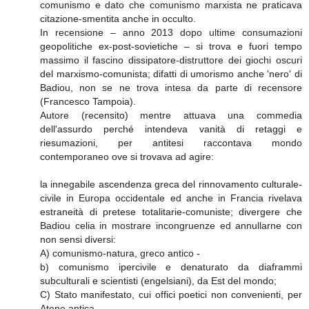
comunismo e dato che comunismo marxista ne praticava
citazione-smentita anche in occulto.
In recensione – anno 2013 dopo ultime consumazioni
geopolitiche ex-post-sovietiche – si trova e fuori tempo
massimo il fascino dissipatore-distruttore dei giochi oscuri
del marxismo-comunista; difatti di umorismo anche 'nero' di
Badiou, non se ne trova intesa da parte di recensore
(Francesco Tampoia).
Autore (recensito) mentre attuava una commedia
dell'assurdo perché intendeva vanità di retaggi e
riesumazioni, per antitesi raccontava mondo
contemporaneo ove si trovava ad agire:
la innegabile ascendenza greca del rinnovamento culturale-
civile in Europa occidentale ed anche in Francia rivelava
estraneità di pretese totalitarie-comuniste; divergere che
Badiou celia in mostrare incongruenze ed annullarne con
non sensi diversi:
A) comunismo-natura, greco antico -
b) comunismo ipercivile e denaturato da diaframmi
subculturali e scientisti (engelsiani), da Est del mondo;
C) Stato manifestato, cui offici poetici non convenienti, per
Atene antica -