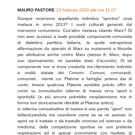
MAURO PASTORE
23 febbraio 2020 alle ore 11:07
Dunque recensore appellando individuo "sportivo" cosa
rivelava in anno 2013? I vuoti culturali generati dal
marxismo comunismo. Cos'altro rivelava citando Marx? Di
non aver accesso a reale possibile componente comunista
di dialettica partitica italiana, la quale estrapolava
affermazione da operato di Marx su mutamenti e filosofie
per attribuirne anche contro Marx (stesso K. Marx, dopo
suo ripensamento, ne sarebbe stato d'accordo). Di tal
componente non si trova creatività ma riferimento indiretto
a realtà statale dei Comuni. Comuni, comunardi,
comunisti... niente cui 'Platone e famiglia' poteva dar di
conto; invece qualcosa Platone avrebbe potuto offrir di
conto su consuetudini odierne di massa circa 'sport e
sportività' (e più ancora potrebbe neoplatonismo ma in
forma non storicamente riferibile al Platone antico):
in odierna consuetudine di massa si usa parola "sport" non
italianizzandola ma usandone come se se ne avesse; lo
sport ne è trattato o da trastullo onoroso od oneroso o da
medicina; della competizione sportiva ne son preferite
registrazioni ed in specie cronometrie con risultato di