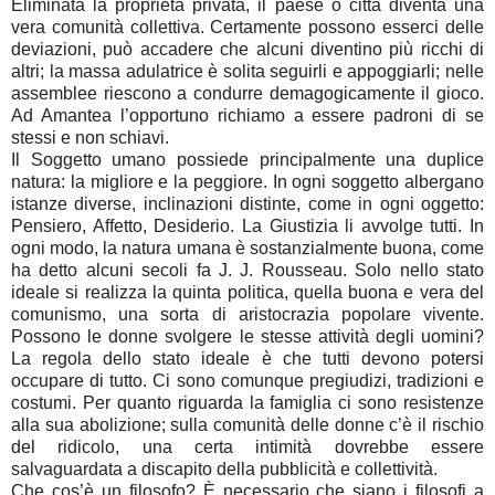
Eliminata la proprietà privata, il paese o città diventa una
vera comunità collettiva. Certamente possono esserci delle
deviazioni, può accadere che alcuni diventino più ricchi di
altri; la massa adulatrice è solita seguirli e appoggiarli; nelle
assemblee riescono a condurre demagogicamente il gioco.
Ad Amantea l’opportuno richiamo a essere padroni di se
stessi e non schiavi.
Il Soggetto umano possiede principalmente una duplice
natura: la migliore e la peggiore. In ogni soggetto albergano
istanze diverse, inclinazioni distinte, come in ogni oggetto:
Pensiero, Affetto, Desiderio. La Giustizia li avvolge tutti. In
ogni modo, la natura umana è sostanzialmente buona, come
ha detto alcuni secoli fa J. J. Rousseau. Solo nello stato
ideale si realizza la quinta politica, quella buona e vera del
comunismo, una sorta di aristocrazia popolare vivente.
Possono le donne svolgere le stesse attività degli uomini?
La regola dello stato ideale è che tutti devono potersi
occupare di tutto. Ci sono comunque pregiudizi, tradizioni e
costumi. Per quanto riguarda la famiglia ci sono resistenze
alla sua abolizione; sulla comunità delle donne c’è il rischio
del ridicolo, una certa intimità dovrebbe essere
salvaguardata a discapito della pubblicità e collettività.
Che cos’è un filosofo? È necessario che siano i filosofi a