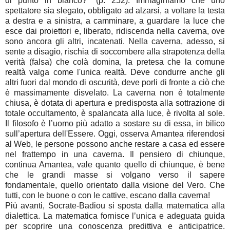
di punto in bianco?” (p. 252). Immaginiamo che uno
spettatore sia slegato, obbligato ad alzarsi, a voltare la testa
a destra e a sinistra, a camminare, a guardare la luce che
esce dai proiettori e, liberato, ridiscenda nella caverna, ove
sono ancora gli altri, incatenati. Nella caverna, adesso, si
sente a disagio, rischia di soccombere alla strapotenza della
verità (falsa) che colà domina, la pretesa che la comune
realtà valga come l'unica realtà. Deve condurre anche gli
altri fuori dal mondo di oscurità, deve porli di fronte a ciò che
è massimamente disvelato. La caverna non è totalmente
chiusa, è dotata di apertura e predisposta alla sottrazione di
totale occultamento, è spalancata alla luce, è rivolta al sole.
Il filosofo è l’uomo più adatto a sostare su di essa, in bilico
sull’apertura dell'Essere. Oggi, osserva Amantea riferendosi
al Web, le persone possono anche restare a casa ed essere
nel frattempo in una caverna. Il pensiero di chiunque,
continua Amantea, vale quanto quello di chiunque, è bene
che le grandi masse si volgano verso il sapere
fondamentale, quello orientato dalla visione del Vero. Che
tutti, con le buone o con le cattive, escano dalla caverna!
Più avanti, Socrate-Badiou si sposta dalla matematica alla
dialettica. La matematica fornisce l’unica e adeguata guida
per scoprire una conoscenza predittiva e anticipatrice.