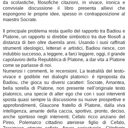
da scolastiche, filosofiche citazioni, in vivace, ironica e
conviviale discussione il libro presenta allievi che
espongono le proprie idee, spesso in contrapposizione al
maestro Socrate.
Il principale problema resta quello del rapporto tra Badiou e
Platone, un rapporto si direbbe simbiotico tra due filosofi a
distanza di ben oltre duemila anni. Usando i suoi raffinati
strumenti ideologici, letterari e artistici, Badiou riesce, con
indubbio successo, a leggere, a farci leggere, oggi, il grande
capolavoro della Repubblica di Platone, a dar vita a Platone
come se parlasse di noi.
Numerosi i commenti, le recensioni. La teatralità del testo-
vivace e godibile nei dialoghi platonici- è riproposta da
Badiou, che gioca su diversi caratteri: Socrate, Amantea,
bella sorella di Platone, non presente nell’originale testo
platonico, una specie di alter ego che con i suoi interventi
sposta quasi sempre la discussione su nuove prospettive e
approfondimenti, Glaucone fratello di Platone, dalla viva
intelligenza, amante della caccia, sportivo, pronto, deciso,
anche spiritoso negli interventi; Cefalo ricco anziano del
Pireo, Polemarco cittadino ateniese figlio di Cefalo,