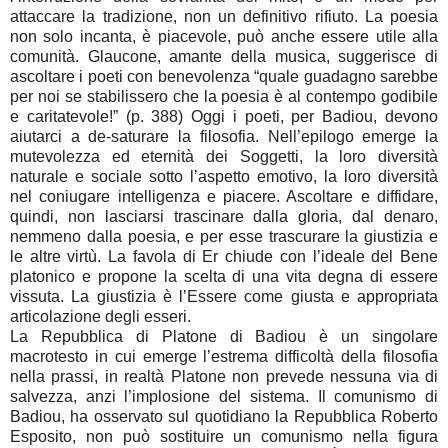
attaccare la tradizione, non un definitivo rifiuto. La poesia
non solo incanta, è piacevole, può anche essere utile alla
comunità. Glaucone, amante della musica, suggerisce di
ascoltare i poeti con benevolenza “quale guadagno sarebbe
per noi se stabilissero che la poesia è al contempo godibile
e caritatevole!” (p. 388) Oggi i poeti, per Badiou, devono
aiutarci a de-saturare la filosofia. Nell’epilogo emerge la
mutevolezza ed eternità dei Soggetti, la loro diversità
naturale e sociale sotto l’aspetto emotivo, la loro diversità
nel coniugare intelligenza e piacere. Ascoltare e diffidare,
quindi, non lasciarsi trascinare dalla gloria, dal denaro,
nemmeno dalla poesia, e per esse trascurare la giustizia e
le altre virtù. La favola di Er chiude con l’ideale del Bene
platonico e propone la scelta di una vita degna di essere
vissuta. La giustizia è l’Essere come giusta e appropriata
articolazione degli esseri.
La Repubblica di Platone di Badiou è un singolare
macrotesto in cui emerge l’estrema difficoltà della filosofia
nella prassi, in realtà Platone non prevede nessuna via di
salvezza, anzi l’implosione del sistema. Il comunismo di
Badiou, ha osservato sul quotidiano la Repubblica Roberto
Esposito, non può sostituire un comunismo nella figura