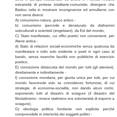
estraneità di pretese totalitarie-comuniste; divergere che
Badiou celia in mostrare incongruenze ed annullarne con
non sensi diversi:
A) comunismo-natura, greco antico -
b) comunismo ipercivile e denaturato da diaframmi
subculturali e scientisti (engelsiani), da Est del mondo;
C) Stato manifestato, cui offici poetici non convenienti, per
Atene antica -
d) Stato di relazioni sociali-economiche senza qualcosa da
manifestare e tutto solo evidente e poeti in ogni caso al
bando, senza neanche facoltà non pubbliche di esercizio
poetico;
E) concezione distaccata del mondo per tutti (gli ateniesi),
direttamente e indirettamente -
f) concezione mondana, per giunta unica per tutti, per cui
mondo favorevole solo se coincidenze fortunose, di cui
strategie, di economia-socialità, non dando alcun conto,
esponendo tutti al disastro di sciagure (il disastro del
filostalinismo –invece stalinisno era volontarietà di esporre a
sciagure);
G) ideologia politica fondante non esplicita perché
comprensibile in interiorità dei soggetti politici -