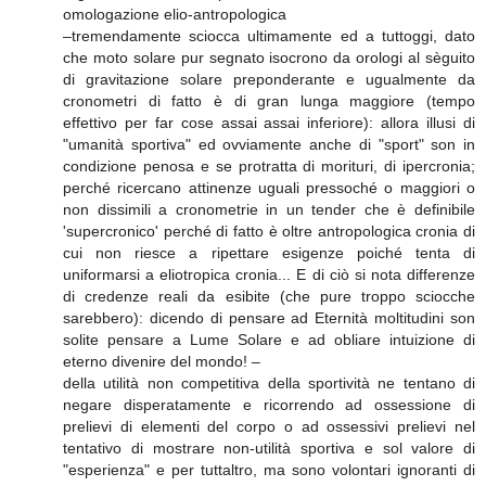
omologazione elio-antropologica
–tremendamente sciocca ultimamente ed a tuttoggi, dato
che moto solare pur segnato isocrono da orologi al sèguito
di gravitazione solare preponderante e ugualmente da
cronometri di fatto è di gran lunga maggiore (tempo
effettivo per far cose assai assai inferiore): allora illusi di
"umanità sportiva" ed ovviamente anche di "sport" son in
condizione penosa e se protratta di morituri, di ipercronia;
perché ricercano attinenze uguali pressoché o maggiori o
non dissimili a cronometrie in un tender che è definibile
'supercronico' perché di fatto è oltre antropologica cronia di
cui non riesce a ripettare esigenze poiché tenta di
uniformarsi a eliotropica cronia... E di ciò si nota differenze
di credenze reali da esibite (che pure troppo sciocche
sarebbero): dicendo di pensare ad Eternità moltitudini son
solite pensare a Lume Solare e ad obliare intuizione di
eterno divenire del mondo! –
della utilità non competitiva della sportività ne tentano di
negare disperatamente e ricorrendo ad ossessione di
prelievi di elementi del corpo o ad ossessivi prelievi nel
tentativo di mostrare non-utilità sportiva e sol valore di
"esperienza" e per tuttaltro, ma sono volontari ignoranti di