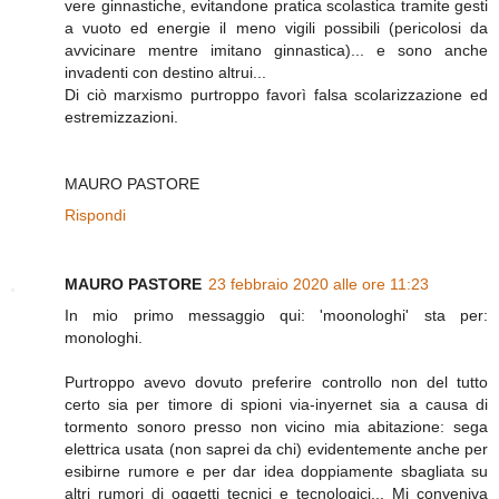
vere ginnastiche, evitandone pratica scolastica tramite gesti
a vuoto ed energie il meno vigili possibili (pericolosi da
avvicinare mentre imitano ginnastica)... e sono anche
invadenti con destino altrui...
Di ciò marxismo purtroppo favorì falsa scolarizzazione ed
estremizzazioni.
MAURO PASTORE
Rispondi
MAURO PASTORE
23 febbraio 2020 alle ore 11:23
In mio primo messaggio qui: 'moonologhi' sta per:
monologhi.
Purtroppo avevo dovuto preferire controllo non del tutto
certo sia per timore di spioni via-inyernet sia a causa di
tormento sonoro presso non vicino mia abitazione: sega
elettrica usata (non saprei da chi) evidentemente anche per
esibirne rumore e per dar idea doppiamente sbagliata su
altri rumori di oggetti tecnici e tecnologici... Mi conveniva