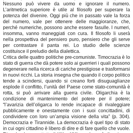
Nessuno può vivere da uomo e ignorare il numero.
L’aritmetica superiore è utile al filosofo per superare la
potenza del divenire. Oggi più che in passato vale la forza
del numero, vale per ottenere delle maggioranze, che,
perché numeriche, possono anche essere fasulle. I numeri,
insomma, vanno maneggiati con cura. Il filosofo li userà
nella prospettiva del pensiero puro, pensiero che gli serve
per contrastare il panta rei. Lo studio delle scienze
costituisce il preludio della dialettica.
Critica delle quattro politiche pre-comuniste. Timocrazia è lo
stato di guerra che dà potere solo ai guerrieri i quali possono
degenerare nella ricerca di cariche prestigiose e trasformarsi
in nuovi ricchi. La storia insegna che quando il corpo politico
tende a scindersi, quando si creano forti disuguaglianze
esplode il conflitto, l’unità del Paese come stato-comunità è
rotta, si può arrivare alla guerra civile. Oligarchia è la
condizione di mantenimento del potere per il potere;
“l’avarizia dell’oligarca lo rende incapace di rivaleggiare
pubblicamente e onestamente con i suoi concittadini, di
condividere con loro un’ampia visione della vita” (p. 304).
Democrazia e Tirannide. La democrazia è quel tipo di stato
in cui ogni cittadino è libero di dire e di fare quello che vuole.