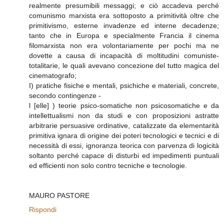
realmente presumibili messaggi; e ciò accadeva perché
comunismo marxista era sottoposto a primitività oltre che
primitivismo, esterne invadenze ed interne decadenze;
tanto che in Europa e specialmente Francia il cinema
filomarxista non era volontariamente per pochi ma ne
dovette a causa di incapacità di moltitudini comuniste-
totalitarie, le quali avevano concezione del tutto magica del
cinematografo;
I) pratiche fisiche e mentali, psichiche e materiali, concrete,
secondo contingenze -
l [elle] ) teorie psico-somatiche non psicosomatiche e da
intellettualismi non da studi e con proposizioni astratte
arbitrarie persuasive ordinative, catalizzate da elementarità
primitiva ignara di origine dei poteri tecnologici e tecnici e di
necessità di essi, ignoranza teorica con parvenza di logicità
soltanto perché capace di disturbi ed impedimenti puntuali
ed efficienti non solo contro tecniche e tecnologie.
MAURO PASTORE
Rispondi