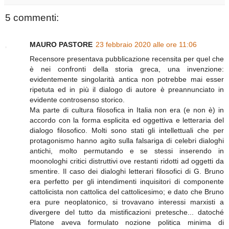
5 commenti:
MAURO PASTORE
23 febbraio 2020 alle ore 11:06
Recensore presentava pubblicazione recensita per quel che
è nei confronti della storia greca, una invenzione:
evidentemente singolarità antica non potrebbe mai esser
ripetuta ed in più il dialogo di autore è preannunciato in
evidente controsenso storico.
Ma parte di cultura filosofica in Italia non era (e non è) in
accordo con la forma esplicita ed oggettiva e letteraria del
dialogo filosofico. Molti sono stati gli intellettuali che per
protagonismo hanno agito sulla falsariga di celebri dialoghi
antichi, molto permutando e se stessi inserendo in
moonologhi critici distruttivi ove restanti ridotti ad oggetti da
smentire. Il caso dei dialoghi letterari filosofici di G. Bruno
era perfetto per gli intendimenti inquisitori di componente
cattolicista non cattolica del cattolicesimo; e dato che Bruno
era pure neoplatonico, si trovavano interessi marxisti a
divergere del tutto da mistificazioni pretesche... datoché
Platone aveva formulato nozione politica minima di