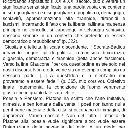
Ricordando soprattutto il XX e XXI secolo, può divenire un
significante senza significato, una parola vuota che contiene
in sé uguaglianza e diseguaglianza, populismo, demagogia,
schiavitù, approssimazione alla tirannide, “tirannidi e
fascismi, incarnando il fatto che la libertà, raffinata ma senza
principio né concetto, si capovolge in selvaggia schiavitù,
nascono sempre in un contesto che pretende di essere
democratico o repubblicano” (p. 322).
Giustizia e felicità. In scala discendente, il Socrate-Badiou
intravede cinque tipi di politica: comunismo, timocrazia,
oligarchia, democrazia e tirannide (detta anche fascismo).
Verso la fine Glaucone: “per ora quest’ordine esiste solo nei
nostri discorsi. Non credo ve ne sia un esempio compiuto da
nessuna parte. […] A quest’Idea e a nient’altro noi
proveremo a essere fedeli” (p. 365, mio corsivo). Obiettivo
finale l’eudemonia, la condizione dell’uomo veramente
giusto che in quanto tale sarà felice.
Poesia e Pensiero. Platone ha scritto che l’arte imitativa,
mimesis, è ben lontana dalla verità. I poeti non fanno nulla
per il bene materiale della città, si occupano di immagini, di
apparenze. Vanno cacciati? Non del tutto. L’attacco di
Platone alla poesia vuole significare altro: vuole essere
l’interruzione della sovranità del mito; è un modo per