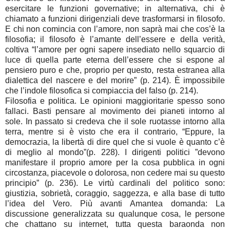
esercitare le funzioni governative; in alternativa, chi è
chiamato a funzioni dirigenziali deve trasformarsi in filosofo.
E chi non comincia con l’amore, non saprà mai che cos’è la
filosofia; il filosofo è l’amante dell’essere e della verità,
coltiva “l’amore per ogni sapere insediato nello squarcio di
luce di quella parte eterna dell’essere che si espone al
pensiero puro e che, proprio per questo, resta estranea alla
dialettica del nascere e del morire” (p. 214). È impossibile
che l’indole filosofica si compiaccia del falso (p. 214).
Filosofia e politica. Le opinioni maggioritarie spesso sono
fallaci. Basti pensare al movimento dei pianeti intorno al
sole. In passato si credeva che il sole ruotasse intorno alla
terra, mentre si è visto che era il contrario, “Eppure, la
democrazia, la libertà di dire quel che si vuole è quanto c’è
di meglio al mondo”(p. 228). I dirigenti politici ”devono
manifestare il proprio amore per la cosa pubblica in ogni
circostanza, piacevole o dolorosa, non cedere mai su questo
principio” (p. 236). Le virtù cardinali del politico sono:
giustizia, sobrietà, coraggio, saggezza, e alla base di tutto
l’idea del Vero. Più avanti Amantea domanda: La
discussione generalizzata su qualunque cosa, le persone
che chattano su internet, tutta questa baraonda non