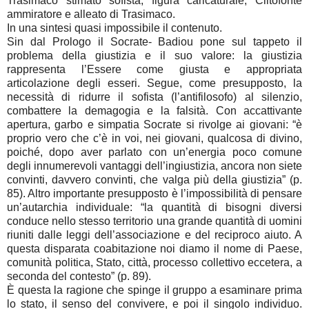
Trasimaco stimato sofista, figura caricaturale, Clitofonte
ammiratore e alleato di Trasimaco.
In una sintesi quasi impossibile il contenuto.
Sin dal Prologo il Socrate- Badiou pone sul tappeto il
problema della giustizia e il suo valore: la giustizia
rappresenta l’Essere come giusta e appropriata
articolazione degli esseri. Segue, come presupposto, la
necessità di ridurre il sofista (l’antifilosofo) al silenzio,
combattere la demagogia e la falsità. Con accattivante
apertura, garbo e simpatia Socrate si rivolge ai giovani: “è
proprio vero che c’è in voi, nei giovani, qualcosa di divino,
poiché, dopo aver parlato con un’energia poco comune
degli innumerevoli vantaggi dell’ingiustizia, ancora non siete
convinti, davvero convinti, che valga più della giustizia” (p.
85). Altro importante presupposto è l’impossibilità di pensare
un’autarchia individuale: “la quantità di bisogni diversi
conduce nello stesso territorio una grande quantità di uomini
riuniti dalle leggi dell’associazione e del reciproco aiuto. A
questa disparata coabitazione noi diamo il nome di Paese,
comunità politica, Stato, città, processo collettivo eccetera, a
seconda del contesto” (p. 89).
È questa la ragione che spinge il gruppo a esaminare prima
lo stato, il senso del convivere, e poi il singolo individuo.