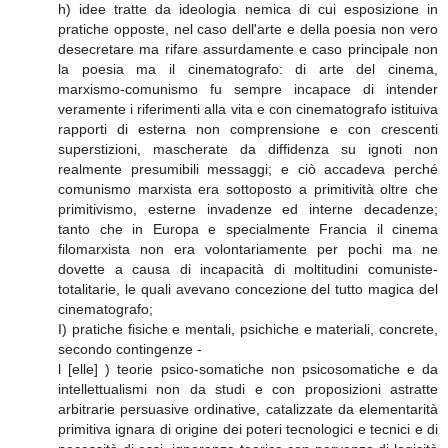
h) idee tratte da ideologia nemica di cui esposizione in
pratiche opposte, nel caso dell'arte e della poesia non vero
desecretare ma rifare assurdamente e caso principale non
la poesia ma il cinematografo: di arte del cinema,
marxismo-comunismo fu sempre incapace di intender
veramente i riferimenti alla vita e con cinematografo istituiva
rapporti di esterna non comprensione e con crescenti
superstizioni, mascherate da diffidenza su ignoti non
realmente presumibili messaggi; e ciò accadeva perché
comunismo marxista era sottoposto a primitività oltre che
primitivismo, esterne invadenze ed interne decadenze;
tanto che in Europa e specialmente Francia il cinema
filomarxista non era volontariamente per pochi ma ne
dovette a causa di incapacità di moltitudini comuniste-
totalitarie, le quali avevano concezione del tutto magica del
cinematografo;
I) pratiche fisiche e mentali, psichiche e materiali, concrete,
secondo contingenze -
l [elle] ) teorie psico-somatiche non psicosomatiche e da
intellettualismi non da studi e con proposizioni astratte
arbitrarie persuasive ordinative, catalizzate da elementarità
primitiva ignara di origine dei poteri tecnologici e tecnici e di