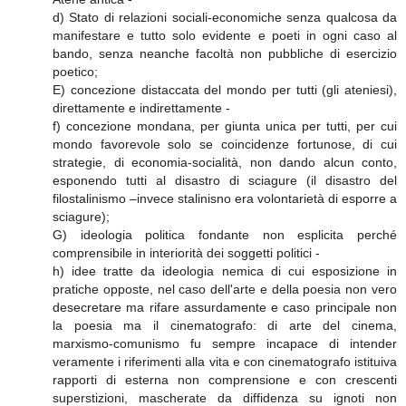
d) Stato di relazioni sociali-economiche senza qualcosa da
manifestare e tutto solo evidente e poeti in ogni caso al
bando, senza neanche facoltà non pubbliche di esercizio
poetico;
E) concezione distaccata del mondo per tutti (gli ateniesi),
direttamente e indirettamente -
f) concezione mondana, per giunta unica per tutti, per cui
mondo favorevole solo se coincidenze fortunose, di cui
strategie, di economia-socialità, non dando alcun conto,
esponendo tutti al disastro di sciagure (il disastro del
filostalinismo –invece stalinisno era volontarietà di esporre a
sciagure);
G) ideologia politica fondante non esplicita perché
comprensibile in interiorità dei soggetti politici -
h) idee tratte da ideologia nemica di cui esposizione in
pratiche opposte, nel caso dell'arte e della poesia non vero
desecretare ma rifare assurdamente e caso principale non
la poesia ma il cinematografo: di arte del cinema,
marxismo-comunismo fu sempre incapace di intender
veramente i riferimenti alla vita e con cinematografo istituiva
rapporti di esterna non comprensione e con crescenti
superstizioni, mascherate da diffidenza su ignoti non