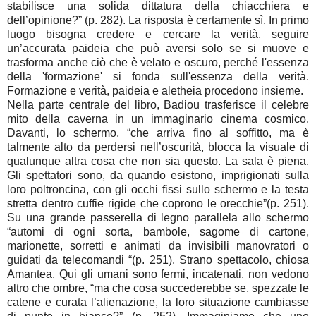
stabilisce una solida dittatura della chiacchiera e
dell’opinione?” (p. 282). La risposta è certamente sì. In primo
luogo bisogna credere e cercare la verità, seguire
un’accurata paideia che può aversi solo se si muove e
trasforma anche ciò che è velato e oscuro, perché l'essenza
della 'formazione' si fonda sull'essenza della verità.
Formazione e verità, paideia e aletheia procedono insieme.
Nella parte centrale del libro, Badiou trasferisce il celebre
mito della caverna in un immaginario cinema cosmico.
Davanti, lo schermo, “che arriva fino al soffitto, ma è
talmente alto da perdersi nell’oscurità, blocca la visuale di
qualunque altra cosa che non sia questo. La sala è piena.
Gli spettatori sono, da quando esistono, imprigionati sulla
loro poltroncina, con gli occhi fissi sullo schermo e la testa
stretta dentro cuffie rigide che coprono le orecchie”(p. 251).
Su una grande passerella di legno parallela allo schermo
“automi di ogni sorta, bambole, sagome di cartone,
marionette, sorretti e animati da invisibili manovratori o
guidati da telecomandi “(p. 251). Strano spettacolo, chiosa
Amantea. Qui gli umani sono fermi, incatenati, non vedono
altro che ombre, “ma che cosa succederebbe se, spezzate le
catene e curata l’alienazione, la loro situazione cambiasse