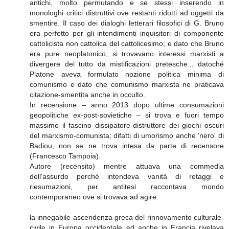
antichi, molto permutando e se stessi inserendo in
monologhi critici distruttivi ove restanti ridotti ad oggetti da
smentire. Il caso dei dialoghi letterari filosofici di G. Bruno
era perfetto per gli intendimenti inquisitori di componente
cattolicista non cattolica del cattolicesimo; e dato che Bruno
era pure neoplatonico, si trovavano interessi marxisti a
divergere del tutto da mistificazioni pretesche... datoché
Platone aveva formulato nozione politica minima di
comunismo e dato che comunismo marxista ne praticava
citazione-smentita anche in occulto.
In recensione – anno 2013 dopo ultime consumazioni
geopolitiche ex-post-sovietiche – si trova e fuori tempo
massimo il fascino dissipatore-distruttore dei giochi oscuri
del marxismo-comunista; difatti di umorismo anche 'nero' di
Badiou, non se ne trova intesa da parte di recensore
(Francesco Tampoia).
Autore (recensito) mentre attuava una commedia
dell'assurdo perché intendeva vanità di retaggi e
riesumazioni, per antitesi raccontava mondo
contemporaneo ove si trovava ad agire:
la innegabile ascendenza greca del rinnovamento culturale-
civile in Europa occidentale ed anche in Francia rivelava