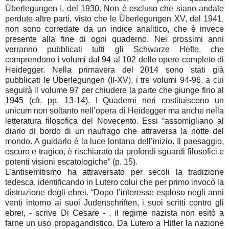
Überlegungen I, del 1930. Non è escluso che siano andate
perdute altre parti, visto che le Überlegungen XV, del 1941,
non sono corredate da un indice analitico, che è invece
presente alla fine di ogni quaderno. Nei prossimi anni
verranno pubblicati tutti gli Schwarze Hefte, che
comprendono i volumi dal 94 al 102 delle opere complete di
Heidegger. Nella primavera del 2014 sono stati già
pubblicati le Überlegungen (II-XV), i tre volumi 94-96, a cui
seguirà il volume 97 per chiudere la parte che giunge fino al
1945 (cfr. pp. 13-14). I Quaderni neri costituiscono un
unicum non soltanto nell’opera di Heidegger ma anche nella
letteratura filosofica del Novecento. Essi “assomigliano al
diario di bordo di un naufrago che attraversa la notte del
mondo. A guidarlo è la luce lontana dell’inizio. Il paesaggio,
oscuro e tragico, è rischiarato da profondi sguardi filosofici e
potenti visioni escatologiche” (p. 15).
L’antisemitismo ha attraversato per secoli la tradizione
tedesca, identificando in Lutero colui che per primo invocò la
distruzione degli ebrei. “Dopo l’interesse esploso negli anni
venti intorno ai suoi Judenschriften, i suoi scritti contro gli
ebrei, - scrive Di Cesare - , il regime nazista non esitò a
farne un uso propagandistico. Da Lutero a Hitler la nazione