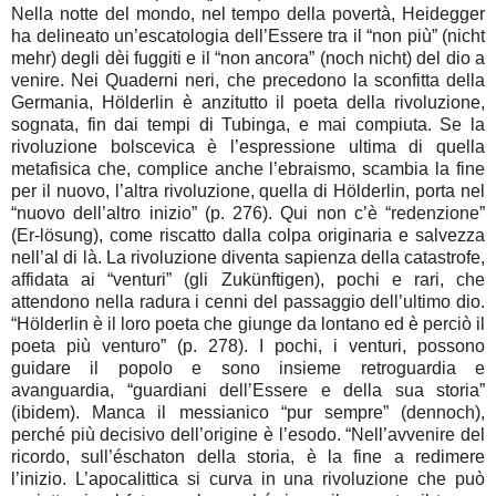
Nella notte del mondo, nel tempo della povertà, Heidegger
ha delineato un’escatologia dell’Essere tra il “non più” (nicht
mehr) degli dèi fuggiti e il “non ancora” (noch nicht) del dio a
venire. Nei Quaderni neri, che precedono la sconfitta della
Germania, Hölderlin è anzitutto il poeta della rivoluzione,
sognata, fin dai tempi di Tubinga, e mai compiuta. Se la
rivoluzione bolscevica è l’espressione ultima di quella
metafisica che, complice anche l’ebraismo, scambia la fine
per il nuovo, l’altra rivoluzione, quella di Hölderlin, porta nel
“nuovo dell’altro inizio” (p. 276). Qui non c’è “redenzione”
(Er-lösung), come riscatto dalla colpa originaria e salvezza
nell’al di là. La rivoluzione diventa sapienza della catastrofe,
affidata ai “venturi” (gli Zukünftigen), pochi e rari, che
attendono nella radura i cenni del passaggio dell’ultimo dio.
“Hölderlin è il loro poeta che giunge da lontano ed è perciò il
poeta più venturo” (p. 278). I pochi, i venturi, possono
guidare il popolo e sono insieme retroguardia e
avanguardia, “guardiani dell’Essere e della sua storia”
(ibidem). Manca il messianico “pur sempre” (dennoch),
perché più decisivo dell’origine è l’esodo. “Nell’avvenire del
ricordo, sull’éschaton della storia, è la fine a redimere
l’inizio. L’apocalittica si curva in una rivoluzione che può