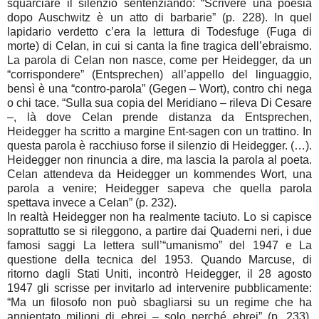
squarciare il silenzio sentenziando: “Scrivere una poesia
dopo Auschwitz è un atto di barbarie” (p. 228). In quel
lapidario verdetto c’era la lettura di Todesfuge (Fuga di
morte) di Celan, in cui si canta la fine tragica dell’ebraismo.
La parola di Celan non nasce, come per Heidegger, da un
“corrispondere” (Entsprechen) all’appello del linguaggio,
bensì è una “contro-parola” (Gegen – Wort), contro chi nega
o chi tace. “Sulla sua copia del Meridiano – rileva Di Cesare
–, là dove Celan prende distanza da Entsprechen,
Heidegger ha scritto a margine Ent-sagen con un trattino. In
questa parola è racchiuso forse il silenzio di Heidegger. (…).
Heidegger non rinuncia a dire, ma lascia la parola al poeta.
Celan attendeva da Heidegger un kommendes Wort, una
parola a venire; Heidegger sapeva che quella parola
spettava invece a Celan” (p. 232).
In realtà Heidegger non ha realmente taciuto. Lo si capisce
soprattutto se si rileggono, a partire dai Quaderni neri, i due
famosi saggi La lettera sull’“umanismo” del 1947 e La
questione della tecnica del 1953. Quando Marcuse, di
ritorno dagli Stati Uniti, incontrò Heidegger, il 28 agosto
1947 gli scrisse per invitarlo ad intervenire pubblicamente:
“Ma un filosofo non può sbagliarsi su un regime che ha
annientato milioni di ebrei – solo perché ebrei” (p. 233).