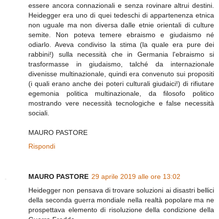
essere ancora connazionali e senza rovinare altrui destini.
Heidegger era uno di quei tedeschi di appartenenza etnica
non uguale ma non diversa dalle etnie orientali di culture
semite. Non poteva temere ebraismo e giudaismo né
odiarlo. Aveva condiviso la stima (la quale era pure dei
rabbini!) sulla necessità che in Germania l'ebraismo si
trasformasse in giudaismo, talché da internazionale
divenisse multinazionale, quindi era convenuto sui propositi
(i quali erano anche dei poteri culturali giudaici!) di rifiutare
egemonia politica multinazionale, da filosofo politico
mostrando vere necessità tecnologiche e false necessità
sociali.
MAURO PASTORE
Rispondi
MAURO PASTORE
29 aprile 2019 alle ore 13:02
Heidegger non pensava di trovare soluzioni ai disastri bellici
della seconda guerra mondiale nella realtà popolare ma ne
prospettava elemento di risoluzione della condizione della