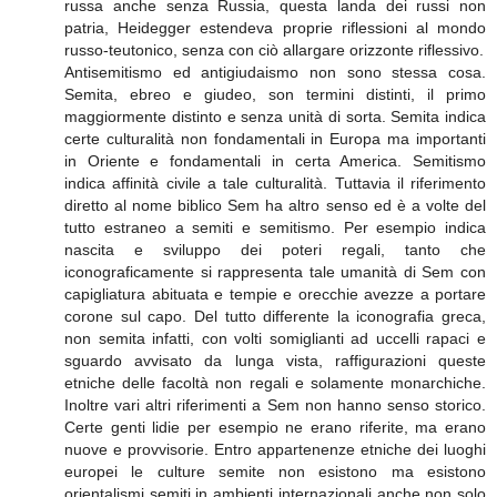
russa anche senza Russia, questa landa dei russi non
patria, Heidegger estendeva proprie riflessioni al mondo
russo-teutonico, senza con ciò allargare orizzonte riflessivo.
Antisemitismo ed antigiudaismo non sono stessa cosa.
Semita, ebreo e giudeo, son termini distinti, il primo
maggiormente distinto e senza unità di sorta. Semita indica
certe culturalità non fondamentali in Europa ma importanti
in Oriente e fondamentali in certa America. Semitismo
indica affinità civile a tale culturalità. Tuttavia il riferimento
diretto al nome biblico Sem ha altro senso ed è a volte del
tutto estraneo a semiti e semitismo. Per esempio indica
nascita e sviluppo dei poteri regali, tanto che
iconograficamente si rappresenta tale umanità di Sem con
capigliatura abituata e tempie e orecchie avezze a portare
corone sul capo. Del tutto differente la iconografia greca,
non semita infatti, con volti somiglianti ad uccelli rapaci e
sguardo avvisato da lunga vista, raffigurazioni queste
etniche delle facoltà non regali e solamente monarchiche.
Inoltre vari altri riferimenti a Sem non hanno senso storico.
Certe genti lidie per esempio ne erano riferite, ma erano
nuove e provvisorie. Entro appartenenze etniche dei luoghi
europei le culture semite non esistono ma esistono
orientalismi semiti in ambienti internazionali anche non solo