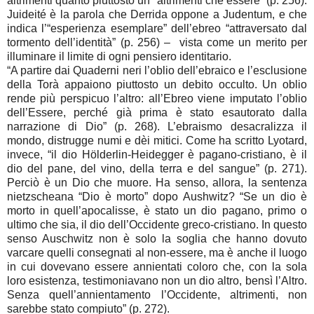
altrimenti quanto piuttosto un “altrimenti che essere” (p. 256).
Juideité è la parola che Derrida oppone a Judentum, e che
indica l’“esperienza esemplare” dell’ebreo “attraversato dal
tormento dell’identità” (p. 256) – vista come un merito per
illuminare il limite di ogni pensiero identitario.
“A partire dai Quaderni neri l’oblio dell’ebraico e l’esclusione
della Torà appaiono piuttosto un debito occulto. Un oblio
rende più perspicuo l’altro: all’Ebreo viene imputato l’oblio
dell’Essere, perché già prima è stato esautorato dalla
narrazione di Dio” (p. 268). L’ebraismo desacralizza il
mondo, distrugge numi e dèi mitici. Come ha scritto Lyotard,
invece, “il dio Hölderlin-Heidegger è pagano-cristiano, è il
dio del pane, del vino, della terra e del sangue” (p. 271).
Perciò è un Dio che muore. Ha senso, allora, la sentenza
nietzscheana “Dio è morto” dopo Aushwitz? “Se un dio è
morto in quell’apocalisse, è stato un dio pagano, primo o
ultimo che sia, il dio dell’Occidente greco-cristiano. In questo
senso Auschwitz non è solo la soglia che hanno dovuto
varcare quelli consegnati al non-essere, ma è anche il luogo
in cui dovevano essere annientati coloro che, con la sola
loro esistenza, testimoniavano non un dio altro, bensì l’Altro.
Senza quell’annientamento l’Occidente, altrimenti, non
sarebbe stato compiuto” (p. 272).