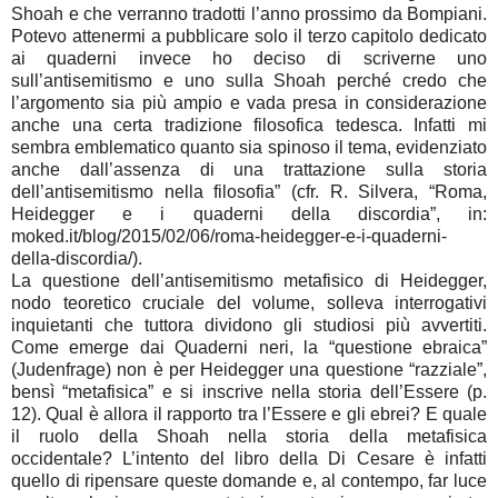
Shoah e che verranno tradotti l’anno prossimo da Bompiani.
Potevo attenermi a pubblicare solo il terzo capitolo dedicato
ai quaderni invece ho deciso di scriverne uno
sull’antisemitismo e uno sulla Shoah perché credo che
l’argomento sia più ampio e vada presa in considerazione
anche una certa tradizione filosofica tedesca. Infatti mi
sembra emblematico quanto sia spinoso il tema, evidenziato
anche dall’assenza di una trattazione sulla storia
dell’antisemitismo nella filosofia” (cfr. R. Silvera, “Roma,
Heidegger e i quaderni della discordia”, in:
moked.it/blog/2015/02/06/roma-heidegger-e-i-quaderni-
della-discordia/).
La questione dell’antisemitismo metafisico di Heidegger,
nodo teoretico cruciale del volume, solleva interrogativi
inquietanti che tuttora dividono gli studiosi più avvertiti.
Come emerge dai Quaderni neri, la “questione ebraica”
(Judenfrage) non è per Heidegger una questione “razziale”,
bensì “metafisica” e si inscrive nella storia dell’Essere (p.
12). Qual è allora il rapporto tra l’Essere e gli ebrei? E quale
il ruolo della Shoah nella storia della metafisica
occidentale? L’intento del libro della Di Cesare è infatti
quello di ripensare queste domande e, al contempo, far luce