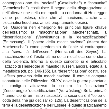
contrapposizione fra “società” (Gesellschaft) e “comunità”
(Gemeinschaft) costituisce il segno della disgregazione e
dell’alienazione della metropoli. La condanna di Heidegger
viene poi estesa, oltre che al marxismo, anche alla
psicanalisi freudiana, ambiti propriamente ebraici.
Nei Quaderni neri emergono tre principali figure chiave
dell’ebraismo: la “macchinazione” (Machenschaft), la
“desertificazione” (Verwüstung) e la “derazzificazione”
(Entrassung). Il “potere della macchinazione” (Macht der
Machenschaft) come predominio dell’ente si contrappone
alla “sovranità dell’essere” (Herrschaft des Seyns). La
macchinazione è l’esito ultimo della metafisica come storia
della violenza. Intorno a questo concetto si è articolato
l’attacco di Heidegger al maestro Husserl, ancora legato alla
metafisica (cfr. pp. 146-155). La “desertificazione” costituisce
l’effetto perverso della macchinazione. Il termine compare
soprattutto nelle Riflessioni XII-XV, dove la guerra planetaria
si configura attraverso lo scontro fra “distruzione”
(Zerstörung) e “desertificazione” (Verwüstung). Se la prima è
“l’annuncio di un inizio nascosto”, la seconda è il “colpo di
coda della fine già decisa” (p. 126). La desertificazione della
terra è la desertificazione dell’Essere, è quello sradicamento