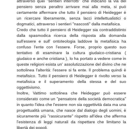
attraverso quei "sentieri interrotti" che indicano la via del
pensiero senza peraltro arrivare mai alla meta, si può
certamente affermare che tutto il pensiero di Heidegger è
un ricercare liberamente, senza lacci intellettualistici o
dogmatici, attraverso i sentieri "nascosti" dalla metafisica.
Credo che tutto il pensiero di Heidegger sia contraddistinto
dalla spasmodica ricerca della risposta alla domanda
sull'essere e sull' ontoteologia laddove la metafisica ha
confuso l'ente con l'essere. Forse, proprio questo suo
tentativo di esaminare la cultura giudaico-cristiana (
giudaico e anche cristiana ), lo ha portato a vedere come in
queste religioni esista un' assolutizzazione del divino che ne
sottolinea l'alterità: l'essere si fa ente. Il problema quindi è
metafisico. Tutto il pensiero di Heidegger è rivolto verso la
metafisica e il superamento della stessa e del suo
oggettivismo.
Inoltre, Vattimo sottolinea che Heidegger può essere
considerato come un "pensatore della società democratica"
in quanto l'idea che l'essere non sia oggettività data ma una
progettualità umana, che nasce dal dialogo degli uomini, è
sicuramente più "rassicurante" rispetto all'idea che afferma
l'esistenza di leggi naturali da rispettare che limitano la
libertà dei popoli.