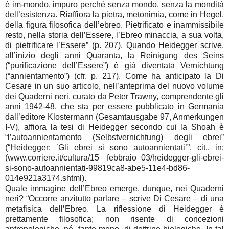
è im-mondo, impuro perché senza mondo, senza la mondità
dell’esistenza. Riaffiora la pietra, metonimia, come in Hegel,
della figura filosofica dell’ebreo. Pietrificato e inammissibile
resto, nella storia dell’Essere, l’Ebreo minaccia, a sua volta,
di pietrificare l’Essere” (p. 207). Quando Heidegger scrive,
all’inizio degli anni Quaranta, la Reinigung des Seins
(“purificazione dell’Essere”) è già diventata Vernichtung
(“annientamento”) (cfr. p. 217). Come ha anticipato la Di
Cesare in un suo articolo, nell’anteprima del nuovo volume
dei Quaderni neri, curato da Peter Trawny, comprendente gli
anni 1942-48, che sta per essere pubblicato in Germania
dall’editore Klostermann (Gesamtausgabe 97, Anmerkungen
I-V), affiora la tesi di Heidegger secondo cui la Shoah è
“l’autoannientamento (Selbstvernichtung) degli ebrei”
(“Heidegger: ‛Gli ebrei si sono autoannientati’”, cit., in:
(www.corriere.it/cultura/15_ febbraio_03/heidegger-gli-ebrei-
si-sono-autoannientati-99819ca8-abe5-11e4-bd86-
014e921a3174.shtml).
Quale immagine dell’Ebreo emerge, dunque, nei Quaderni
neri? “Occorre anzitutto parlare – scrive Di Cesare – di una
metafisica dell’Ebreo. La riflessione di Heidegger è
prettamente filosofica; non risente di concezioni