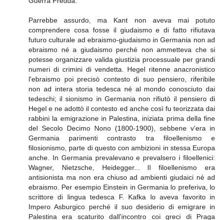
Guerra Fredda.
Parrebbe assurdo, ma Kant non aveva mai potuto
comprendere cosa fosse il giudaismo e di fatto rifiutava
futuro culturale ad ebraismo-giudaismo in Germania non ad
ebraismo né a giudaismo perché non ammetteva che si
potesse organizzare valida giustizia processuale per grandi
numeri di crimini di vendetta. Hegel ritenne anacronistico
l'ebraismo poi precisò contesto di suo pensiero, riferibile
non ad intera storia tedesca né al mondo conosciuto dai
tedeschi; il sionismo in Germania non rifiutò il pensiero di
Hegel e ne adottò il contesto ed anche così fu teorizzata dai
rabbini la emigrazione in Palestina, iniziata prima della fine
del Secolo Decimo Nono (1800-1900), sebbene v'era in
Germania parimenti contrasto tra filoellenismo e
filosionismo, parte di questo con ambizioni in stessa Europa
anche. In Germania prevalevano e prevalsero i filoellenici:
Wagner, Nietzsche, Heidegger... Il filoellenismo era
antisionista ma non era chiuso ad ambienti giudaici né ad
ebraismo. Per esempio Einstein in Germania lo preferiva, lo
scrittore di lingua tedesca F. Kafka lo aveva favorito in
Impero Asburgico perché il suo desiderio di emigrare in
Palestina era scaturito dall'incontro coi greci di Praga