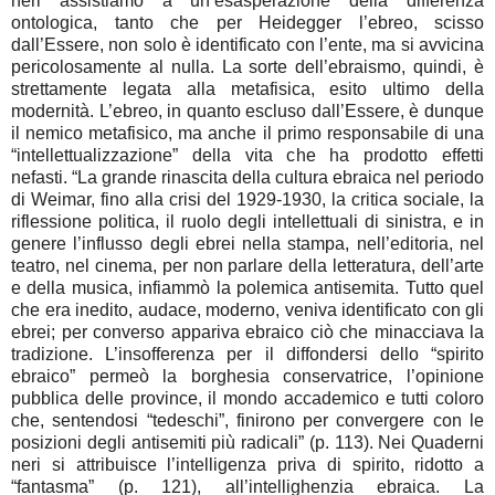
neri assistiamo a un’esasperazione della differenza
ontologica, tanto che per Heidegger l’ebreo, scisso
dall’Essere, non solo è identificato con l’ente, ma si avvicina
pericolosamente al nulla. La sorte dell’ebraismo, quindi, è
strettamente legata alla metafisica, esito ultimo della
modernità. L’ebreo, in quanto escluso dall’Essere, è dunque
il nemico metafisico, ma anche il primo responsabile di una
“intellettualizzazione” della vita che ha prodotto effetti
nefasti. “La grande rinascita della cultura ebraica nel periodo
di Weimar, fino alla crisi del 1929-1930, la critica sociale, la
riflessione politica, il ruolo degli intellettuali di sinistra, e in
genere l’influsso degli ebrei nella stampa, nell’editoria, nel
teatro, nel cinema, per non parlare della letteratura, dell’arte
e della musica, infiammò la polemica antisemita. Tutto quel
che era inedito, audace, moderno, veniva identificato con gli
ebrei; per converso appariva ebraico ciò che minacciava la
tradizione. L’insofferenza per il diffondersi dello “spirito
ebraico” permeò la borghesia conservatrice, l’opinione
pubblica delle province, il mondo accademico e tutti coloro
che, sentendosi “tedeschi”, finirono per convergere con le
posizioni degli antisemiti più radicali” (p. 113). Nei Quaderni
neri si attribuisce l’intelligenza priva di spirito, ridotto a
“fantasma” (p. 121), all’intellighenzia ebraica. La