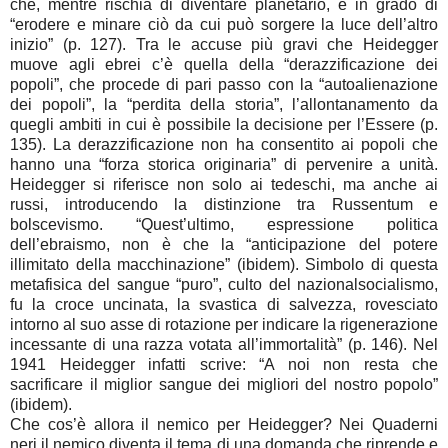
che, mentre rischia di diventare planetario, è in grado di
“erodere e minare ciò da cui può sorgere la luce dell’altro
inizio” (p. 127). Tra le accuse più gravi che Heidegger
muove agli ebrei c’è quella della “derazzificazione dei
popoli”, che procede di pari passo con la “autoalienazione
dei popoli”, la “perdita della storia”, l’allontanamento da
quegli ambiti in cui è possibile la decisione per l’Essere (p.
135). La derazzificazione non ha consentito ai popoli che
hanno una “forza storica originaria” di pervenire a unità.
Heidegger si riferisce non solo ai tedeschi, ma anche ai
russi, introducendo la distinzione tra Russentum e
bolscevismo. “Quest’ultimo, espressione politica
dell’ebraismo, non è che la “anticipazione del potere
illimitato della macchinazione” (ibidem). Simbolo di questa
metafisica del sangue “puro”, culto del nazionalsocialismo,
fu la croce uncinata, la svastica di salvezza, rovesciato
intorno al suo asse di rotazione per indicare la rigenerazione
incessante di una razza votata all’immortalità” (p. 146). Nel
1941 Heidegger infatti scrive: “A noi non resta che
sacrificare il miglior sangue dei migliori del nostro popolo”
(ibidem).
Che cos’è allora il nemico per Heidegger? Nei Quaderni
neri il nemico diventa il tema di una domanda che riprende e