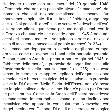
Heidegger rispose con una lettera del 20 gennaio 1948,
affermando che non era possibile alcuna “ritrattazione”, dal
momento che dal nazionalsocialismo si aspettava “un
rinnovamento spirituale di tutta la vita” (ibidem), e aggiunge
che “(…) al posto di “ebrei” si può scrivere “tedeschi dell’est”,
e varrebbe allora ugualmente per uno degli alleati, con la
differenza che tutto ciò che accade dopo il 1945 è noto agli
occhi del mondo, mentre il sanguinoso terrore dei nazisti è
stato di fatto tenuto nascosto al popolo tedesco” (p. 234).
Nell’immediato dopoguerra lo sterminio degli ebrei europei
era visto come un evento tra i tanti nella barbarie generale.
È stata Hannah Arendt la prima a parlare, già nel 1946, di
“fabbriche della morte”, a proposito dei lager, finalizzati alla
“trasformazione della natura umana” (p. 235). In questo
senso, lo sterminio le appare l’epilogo dell’organizzazione
tecnologica e burocratica tipica del totalitarismo. In proposito
scrive la Di Cesare: “Nella Storia dell’Essere non c’è posto
per le grida soffocate delle vittime. Non c’è posto per l’orrore
né per il trauma. Come se la Storia dell’Essere procedesse
spietatamente imperturbabile, votata a una inclinazione
metafisica che appare in continuità con Nietzsche, con
Hegel, perfino con Platone. Di qui il disinteresse ontologico