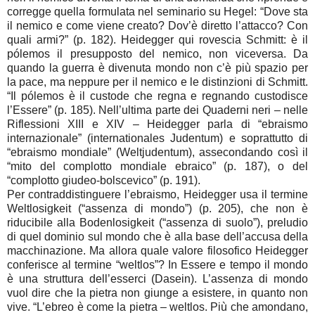
corregge quella formulata nel seminario su Hegel: “Dove sta
il nemico e come viene creato? Dov’è diretto l’attacco? Con
quali armi?” (p. 182). Heidegger qui rovescia Schmitt: è il
pólemos il presupposto del nemico, non viceversa. Da
quando la guerra è divenuta mondo non c’è più spazio per
la pace, ma neppure per il nemico e le distinzioni di Schmitt.
“Il pólemos è il custode che regna e regnando custodisce
l’Essere” (p. 185). Nell’ultima parte dei Quaderni neri – nelle
Riflessioni XIII e XIV – Heidegger parla di “ebraismo
internazionale” (internationales Judentum) e soprattutto di
“ebraismo mondiale” (Weltjudentum), assecondando così il
“mito del complotto mondiale ebraico” (p. 187), o del
“complotto giudeo-bolscevico” (p. 191).
Per contraddistinguere l’ebraismo, Heidegger usa il termine
Weltlosigkeit (“assenza di mondo”) (p. 205), che non è
riducibile alla Bodenlosigkeit (“assenza di suolo”), preludio
di quel dominio sul mondo che è alla base dell’accusa della
macchinazione. Ma allora quale valore filosofico Heidegger
conferisce al termine “weltlos”? In Essere e tempo il mondo
è una struttura dell’esserci (Dasein). L’assenza di mondo
vuol dire che la pietra non giunge a esistere, in quanto non
vive. “L’ebreo è come la pietra – weltlos. Più che amondano,