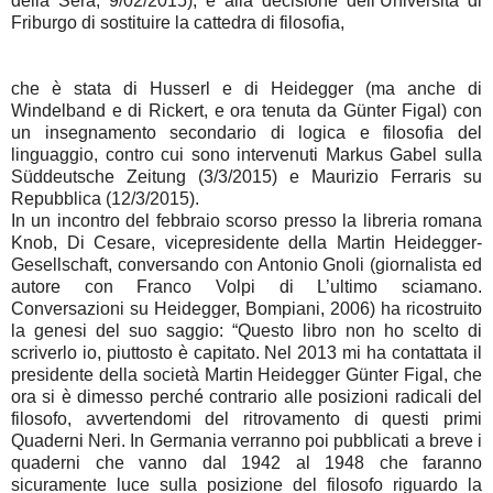
della Sera, 9/02/2015), e alla decisione
dell’Università di
Friburgo di sostituire la cattedra di filosofia,
che è stata di Husserl e di Heidegger (ma anche di
Windelband e di Rickert, e ora tenuta da Günter Figal) con
un insegnamento secondario di logica e filosofia del
linguaggio, contro cui sono intervenuti Markus Gabel sulla
Süddeutsche Zeitung (3/3/2015) e Maurizio Ferraris su
Repubblica (12/3/2015).
In un incontro del febbraio scorso presso la libreria romana
Knob, Di Cesare, vicepresidente della Martin Heidegger-
Gesellschaft, conversando con Antonio Gnoli (giornalista ed
autore con Franco Volpi di L’ultimo sciamano.
Conversazioni su Heidegger, Bompiani, 2006) ha ricostruito
la genesi del suo saggio: “Questo libro non ho scelto di
scriverlo io, piuttosto è capitato. Nel 2013 mi ha contattata il
presidente della società Martin Heidegger Günter Figal, che
ora si è dimesso perché contrario alle posizioni radicali del
filosofo, avvertendomi del ritrovamento di questi primi
Quaderni Neri. In Germania verranno poi pubblicati a breve i
quaderni che vanno dal 1942 al 1948 che faranno
sicuramente luce sulla posizione del filosofo riguardo la