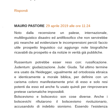
Rispondi
MAURO PASTORE
29 aprile 2019 alle ore 11:24
Noto dalla recensione un palese, internazionale,
multilinguistico disastro ed antifilosofico che non servirebbe
più neanche ad evidenziare le incomprensioni perciò faccio
utile prospetto linguistico cui aggiungo note biografiche
ricavabili da prospetto e da notizie in verità già pubbliche.
Russentum potrebbe esser reso con: russificazione.
Judentum: giudaizzazione. Jude: Giuda. Tal ultimo termine
era usato da Heidegger, ugualmente ad ortodossia ebraica
e identicamente a morale biblica, per definire con un
carisma coloro manifestamente privi di esso e solo resi
potenti da esso ed anche fu usato quindi per rimproverare
pretese carismatiche impossibili.
Bolscevismo e bolscevico son cose diverse. Anche i
bolscevichi rifiutarono il bolscevismo rivoluzionario,
accusandolo di indebito sionismo. Essendo l'esistenza