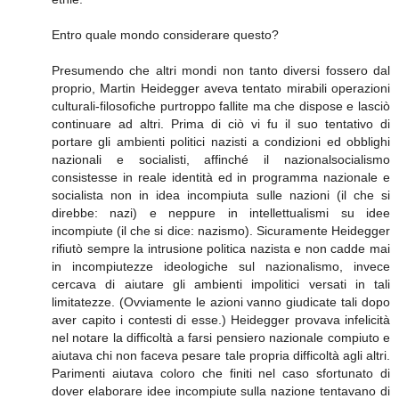
Entro quale mondo considerare questo?
Presumendo che altri mondi non tanto diversi fossero dal
proprio, Martin Heidegger aveva tentato mirabili operazioni
culturali-filosofiche purtroppo fallite ma che dispose e lasciò
continuare ad altri. Prima di ciò vi fu il suo tentativo di
portare gli ambienti politici nazisti a condizioni ed obblighi
nazionali e socialisti, affinché il nazionalsocialismo
consistesse in reale identità ed in programma nazionale e
socialista non in idea incompiuta sulle nazioni (il che si
direbbe: nazi) e neppure in intellettualismi su idee
incompiute (il che si dice: nazismo). Sicuramente Heidegger
rifiutò sempre la intrusione politica nazista e non cadde mai
in incompiutezze ideologiche sul nazionalismo, invece
cercava di aiutare gli ambienti impolitici versati in tali
limitatezze. (Ovviamente le azioni vanno giudicate tali dopo
aver capito i contesti di esse.) Heidegger provava infelicità
nel notare la difficoltà a farsi pensiero nazionale compiuto e
aiutava chi non faceva pesare tale propria difficoltà agli altri.
Parimenti aiutava coloro che finiti nel caso sfortunato di
dover elaborare idee incompiute sulla nazione tentavano di