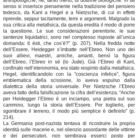
antropologiche, né, tanto meno, di dottrine biologiche. In tal
senso si inserisce pienamente nella tradizione del pensiero
tedesco, da Kant a Hegel e a Nietzsche, di cui in effetti
riprende, seppur tacitamente, temi e argomenti. Malgrado la
sua critica alla metafisica, da questa eredita il modo di porre
la questione. Le sue considerazioni perentorie, le sue
sentenze liquidatrici, sono nel complesso risposte all’unica
domanda: tì ésti, che cos’è?” (p. 207). Nella fredda notte
dell’Essere, Heidegger s’imbatte nell’Ebreo. Non uno dei
suoi allievi, maestri, amiche, amanti, bensì la figura
dell’Ebreo, l’Ebreo in sé (lo Jude). Già l’Ebreo di Kant,
confinato nell’eteronomia, era stato respinto dalla metafisica.
Hegel, identificandolo con la “coscienza infelice”, figura
emblematica della scissione, lo aveva espulso dalla
dialettica della storia universale. Per Nietzsche l’Ebreo
aveva fatto della falsificazione la cifra dell’esistenza. “Anche
per Heidegger l’Ebreo è un inciampo, una pietra sul suo
cammino, lungo la storia dell’Essere. Per toglierlo, per
sgombrare il terreno, il modo più semplice è definirlo” (p.
214).
La Germania post-nazista tentava di ricostruire la propria
identità sulle macerie e, nel silenzio assordante delle vittime
e dei persecutori, non sembrava esserci posto per