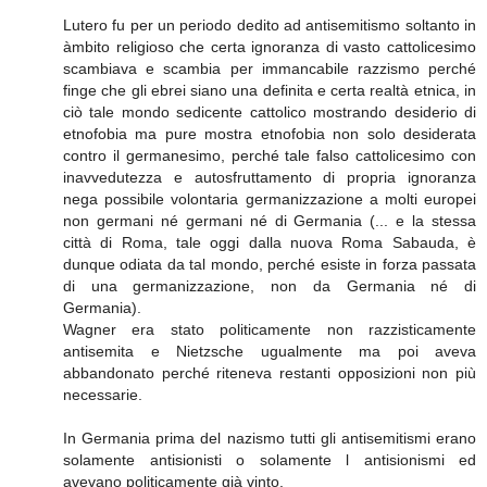
Lutero fu per un periodo dedito ad antisemitismo soltanto in
àmbito religioso che certa ignoranza di vasto cattolicesimo
scambiava e scambia per immancabile razzismo perché
finge che gli ebrei siano una definita e certa realtà etnica, in
ciò tale mondo sedicente cattolico mostrando desiderio di
etnofobia ma pure mostra etnofobia non solo desiderata
contro il germanesimo, perché tale falso cattolicesimo con
inavvedutezza e autosfruttamento di propria ignoranza
nega possibile volontaria germanizzazione a molti europei
non germani né germani né di Germania (... e la stessa
città di Roma, tale oggi dalla nuova Roma Sabauda, è
dunque odiata da tal mondo, perché esiste in forza passata
di una germanizzazione, non da Germania né di
Germania).
Wagner era stato politicamente non razzisticamente
antisemita e Nietzsche ugualmente ma poi aveva
abbandonato perché riteneva restanti opposizioni non più
necessarie.
In Germania prima del nazismo tutti gli antisemitismi erano
solamente antisionisti o solamente l antisionismi ed
avevano politicamente già vinto.