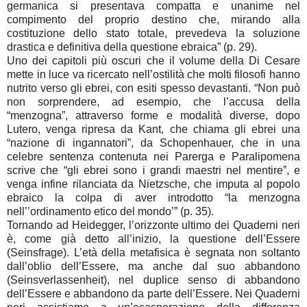
germanica si presentava compatta e unanime nel
compimento del proprio destino che, mirando alla
costituzione dello stato totale, prevedeva la soluzione
drastica e definitiva della questione ebraica” (p. 29).
Uno dei capitoli più oscuri che il volume della Di Cesare
mette in luce va ricercato nell’ostilità che molti filosofi hanno
nutrito verso gli ebrei, con esiti spesso devastanti. “Non può
non sorprendere, ad esempio, che l’accusa della
“menzogna”, attraverso forme e modalità diverse, dopo
Lutero, venga ripresa da Kant, che chiama gli ebrei una
“nazione di ingannatori”, da Schopenhauer, che in una
celebre sentenza contenuta nei Parerga e Paralipomena
scrive che “gli ebrei sono i grandi maestri nel mentire”, e
venga infine rilanciata da Nietzsche, che imputa al popolo
ebraico la colpa di aver introdotto “la menzogna
nell’‛ordinamento etico del mondo’” (p. 35).
Tornando ad Heidegger, l’orizzonte ultimo dei Quaderni neri
è, come già detto all’inizio, la questione dell’Essere
(Seinsfrage). L’età della metafisica è segnata non soltanto
dall’oblio dell’Essere, ma anche dal suo abbandono
(Seinsverlassenheit), nel duplice senso di abbandono
dell’Essere e abbandono da parte dell’Essere. Nei Quaderni