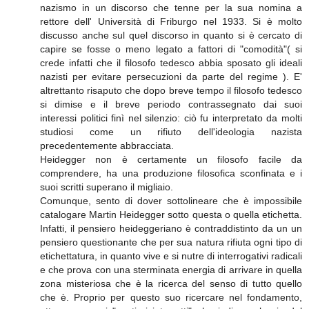
nazismo in un discorso che tenne per la sua nomina a
rettore dell' Università di Friburgo nel 1933. Si è molto
discusso anche sul quel discorso in quanto si è cercato di
capire se fosse o meno legato a fattori di "comodità"( si
crede infatti che il filosofo tedesco abbia sposato gli ideali
nazisti per evitare persecuzioni da parte del regime ). E'
altrettanto risaputo che dopo breve tempo il filosofo tedesco
si dimise e il breve periodo contrassegnato dai suoi
interessi politici finì nel silenzio: ciò fu interpretato da molti
studiosi come un rifiuto dell'ideologia nazista
precedentemente abbracciata.
Heidegger non è certamente un filosofo facile da
comprendere, ha una produzione filosofica sconfinata e i
suoi scritti superano il migliaio.
Comunque, sento di dover sottolineare che è impossibile
catalogare Martin Heidegger sotto questa o quella etichetta.
Infatti, il pensiero heideggeriano è contraddistinto da un un
pensiero questionante che per sua natura rifiuta ogni tipo di
etichettatura, in quanto vive e si nutre di interrogativi radicali
e che prova con una sterminata energia di arrivare in quella
zona misteriosa che è la ricerca del senso di tutto quello
che è. Proprio per questo suo ricercare nel fondamento,