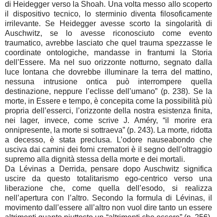
di Heidegger verso la Shoah. Una volta messo allo scoperto
il dispositivo tecnico, lo sterminio diventa filosoficamente
irrilevante. Se Heidegger avesse scorto la singolarità di
Auschwitz, se lo avesse riconosciuto come evento
traumatico, avrebbe lasciato che quel trauma spezzasse le
coordinate ontologiche, mandasse in frantumi la Storia
dell’Essere. Ma nel suo orizzonte notturno, segnato dalla
luce lontana che dovrebbe illuminare la terra del mattino,
nessuna intrusione ontica può interrompere quella
destinazione, neppure l’eclisse dell’umano” (p. 238). Se la
morte, in Essere e tempo, è concepita come la possibilità più
propria dell’esserci, l’orizzonte della nostra esistenza finita,
nei lager, invece, come scrive J. Améry, “il morire era
onnipresente, la morte si sottraeva” (p. 243). La morte, ridotta
a decesso, è stata preclusa. L’odore nauseabondo che
usciva dai camini dei forni crematori è il segno dell’oltraggio
supremo alla dignità stessa della morte e dei mortali.
Da Lévinas a Derrida, pensare dopo Auschwitz significa
uscire da questo totalitarismo ego-centrico verso una
liberazione che, come quella dell’esodo, si realizza
nell’apertura con l’altro. Secondo la formula di Lévinas, il
movimento dall’essere all’altro non vuol dire tanto un essere