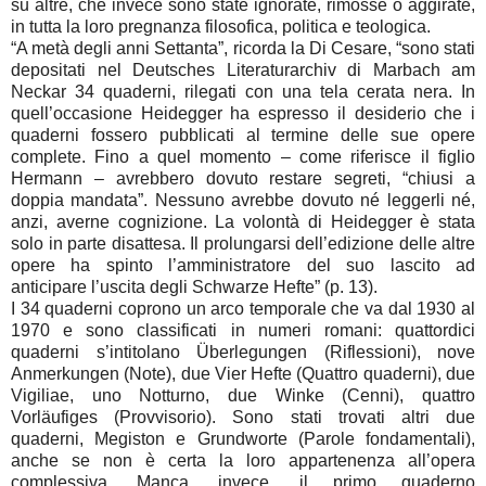
su altre, che invece sono state ignorate, rimosse o aggirate,
in tutta la loro pregnanza filosofica, politica e teologica.
“A metà degli anni Settanta”, ricorda la Di Cesare, “sono stati
depositati nel Deutsches Literaturarchiv di Marbach am
Neckar 34 quaderni, rilegati con una tela cerata nera. In
quell’occasione Heidegger ha espresso il desiderio che i
quaderni fossero pubblicati al termine delle sue opere
complete. Fino a quel momento – come riferisce il figlio
Hermann – avrebbero dovuto restare segreti, “chiusi a
doppia mandata”. Nessuno avrebbe dovuto né leggerli né,
anzi, averne cognizione. La volontà di Heidegger è stata
solo in parte disattesa. Il prolungarsi dell’edizione delle altre
opere ha spinto l’amministratore del suo lascito ad
anticipare l’uscita degli Schwarze Hefte” (p. 13).
I 34 quaderni coprono un arco temporale che va dal 1930 al
1970 e sono classificati in numeri romani: quattordici
quaderni s’intitolano Überlegungen (Riflessioni), nove
Anmerkungen (Note), due Vier Hefte (Quattro quaderni), due
Vigiliae, uno Notturno, due Winke (Cenni), quattro
Vorläufiges (Provvisorio). Sono stati trovati altri due
quaderni, Megiston e Grundworte (Parole fondamentali),
anche se non è certa la loro appartenenza all’opera
complessiva. Manca, invece, il primo quaderno