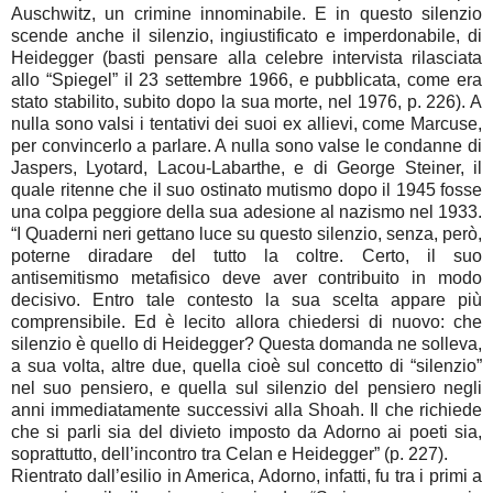
Auschwitz, un crimine innominabile. E in questo silenzio
scende anche il silenzio, ingiustificato e imperdonabile, di
Heidegger (basti pensare alla celebre intervista rilasciata
allo “Spiegel” il 23 settembre 1966, e pubblicata, come era
stato stabilito, subito dopo la sua morte, nel 1976, p. 226). A
nulla sono valsi i tentativi dei suoi ex allievi, come Marcuse,
per convincerlo a parlare. A nulla sono valse le condanne di
Jaspers, Lyotard, Lacou-Labarthe, e di George Steiner, il
quale ritenne che il suo ostinato mutismo dopo il 1945 fosse
una colpa peggiore della sua adesione al nazismo nel 1933.
“I Quaderni neri gettano luce su questo silenzio, senza, però,
poterne diradare del tutto la coltre. Certo, il suo
antisemitismo metafisico deve aver contribuito in modo
decisivo. Entro tale contesto la sua scelta appare più
comprensibile. Ed è lecito allora chiedersi di nuovo: che
silenzio è quello di Heidegger? Questa domanda ne solleva,
a sua volta, altre due, quella cioè sul concetto di “silenzio”
nel suo pensiero, e quella sul silenzio del pensiero negli
anni immediatamente successivi alla Shoah. Il che richiede
che si parli sia del divieto imposto da Adorno ai poeti sia,
soprattutto, dell’incontro tra Celan e Heidegger” (p. 227).
Rientrato dall’esilio in America, Adorno, infatti, fu tra i primi a