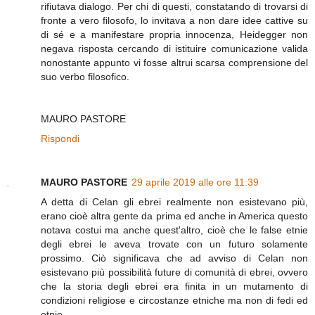
rifiutava dialogo. Per chi di questi, constatando di trovarsi di
fronte a vero filosofo, lo invitava a non dare idee cattive su
di sé e a manifestare propria innocenza, Heidegger non
negava risposta cercando di istituire comunicazione valida
nonostante appunto vi fosse altrui scarsa comprensione del
suo verbo filosofico.
MAURO PASTORE
Rispondi
MAURO PASTORE
29 aprile 2019 alle ore 11:39
A detta di Celan gli ebrei realmente non esistevano più,
erano cioè altra gente da prima ed anche in America questo
notava costui ma anche quest'altro, cioè che le false etnie
degli ebrei le aveva trovate con un futuro solamente
prossimo. Ciò significava che ad avviso di Celan non
esistevano più possibilità future di comunità di ebrei, ovvero
che la storia degli ebrei era finita in un mutamento di
condizioni religiose e circostanze etniche ma non di fedi ed
etnie.