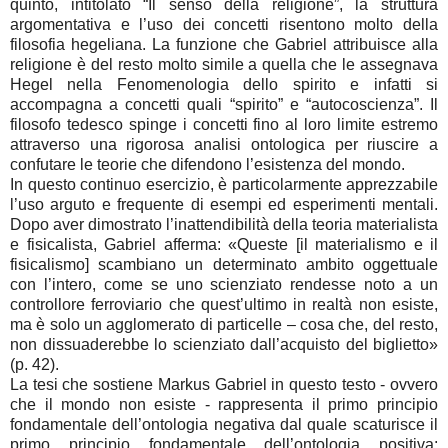
quinto, intitolato “Il senso della religione”, la struttura
argomentativa e l’uso dei concetti risentono molto della
filosofia hegeliana. La funzione che Gabriel attribuisce alla
religione è del resto molto simile a quella che le assegnava
Hegel nella Fenomenologia dello spirito e infatti si
accompagna a concetti quali “spirito” e “autocoscienza”. Il
filosofo tedesco spinge i concetti fino al loro limite estremo
attraverso una rigorosa analisi ontologica per riuscire a
confutare le teorie che difendono l’esistenza del mondo.
In questo continuo esercizio, è particolarmente apprezzabile
l’uso arguto e frequente di esempi ed esperimenti mentali.
Dopo aver dimostrato l’inattendibilità della teoria materialista
e fisicalista, Gabriel afferma: «Queste [il materialismo e il
fisicalismo] scambiano un determinato ambito oggettuale
con l’intero, come se uno scienziato rendesse noto a un
controllore ferroviario che quest’ultimo in realtà non esiste,
ma è solo un agglomerato di particelle – cosa che, del resto,
non dissuaderebbe lo scienziato dall’acquisto del biglietto»
(p. 42).
La tesi che sostiene Markus Gabriel in questo testo - ovvero
che il mondo non esiste - rappresenta il primo principio
fondamentale dell’ontologia negativa dal quale scaturisce il
primo principio fondamentale dell’ontologia positiva: