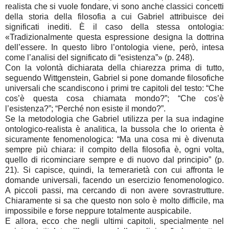
realista che si vuole fondare, vi sono anche classici concetti
della storia della filosofia a cui Gabriel attribuisce dei
significati inediti. È il caso della stessa ontologia:
«Tradizionalmente questa espressione designa la dottrina
dell’essere. In questo libro l’ontologia viene, però, intesa
come l’analisi del significato di “esistenza”» (p. 248).
Con la volontà dichiarata della chiarezza prima di tutto,
seguendo Wittgenstein, Gabriel si pone domande filosofiche
universali che scandiscono i primi tre capitoli del testo: “Che
cos’è questa cosa chiamata mondo?”; “Che cos’è
l’esistenza?”; “Perché non esiste il mondo?”.
Se la metodologia che Gabriel utilizza per la sua indagine
ontologico-realista è analitica, la bussola che lo orienta è
sicuramente fenomenologica: “Ma una cosa mi è divenuta
sempre più chiara: il compito della filosofia è, ogni volta,
quello di ricominciare sempre e di nuovo dal principio” (p.
21). Si capisce, quindi, la temerarietà con cui affronta le
domande universali, facendo un esercizio fenomenologico.
A piccoli passi, ma cercando di non avere sovrastrutture.
Chiaramente si sa che questo non solo è molto difficile, ma
impossibile e forse neppure totalmente auspicabile.
E allora, ecco che negli ultimi capitoli, specialmente nel