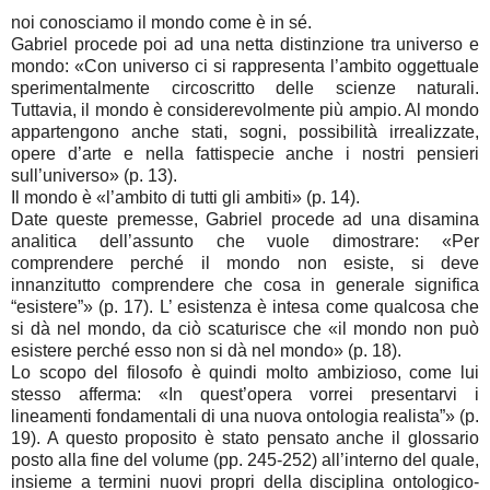
noi conosciamo il mondo come è in sé.
Gabriel procede poi ad una netta distinzione tra universo e
mondo: «Con universo ci si rappresenta l’ambito oggettuale
sperimentalmente circoscritto delle scienze naturali.
Tuttavia, il mondo è considerevolmente più ampio. Al mondo
appartengono anche stati, sogni, possibilità irrealizzate,
opere d’arte e nella fattispecie anche i nostri pensieri
sull’universo» (p. 13).
Il mondo è «l’ambito di tutti gli ambiti» (p. 14).
Date queste premesse, Gabriel procede ad una disamina
analitica dell’assunto che vuole dimostrare: «Per
comprendere perché il mondo non esiste, si deve
innanzitutto comprendere che cosa in generale significa
“esistere”» (p. 17). L’ esistenza è intesa come qualcosa che
si dà nel mondo, da ciò scaturisce che «il mondo non può
esistere perché esso non si dà nel mondo» (p. 18).
Lo scopo del filosofo è quindi molto ambizioso, come lui
stesso afferma: «In quest’opera vorrei presentarvi i
lineamenti fondamentali di una nuova ontologia realista”» (p.
19). A questo proposito è stato pensato anche il glossario
posto alla fine del volume (pp. 245-252) all’interno del quale,
insieme a termini nuovi propri della disciplina ontologico-