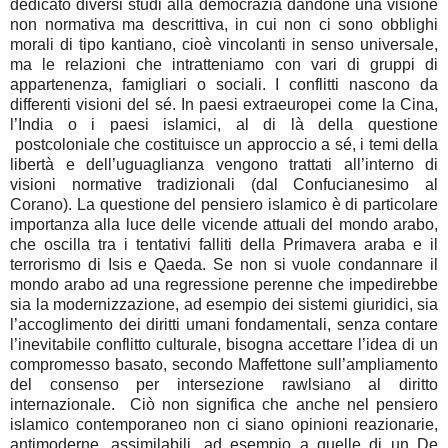
dedicato diversi studi alla democrazia dandone una visione
non normativa ma descrittiva, in cui non ci sono obblighi
morali di tipo kantiano, cioè vincolanti in senso universale,
ma le relazioni che intratteniamo con vari di gruppi di
appartenenza, famigliari o sociali. I conflitti nascono da
differenti visioni del sé. In paesi extraeuropei come la Cina,
l’India o i paesi islamici, al di là della questione
postcoloniale che costituisce un approccio a sé, i temi della
libertà e dell’uguaglianza vengono trattati all’interno di
visioni normative tradizionali (dal Confucianesimo al
Corano). La questione del pensiero islamico è di particolare
importanza alla luce delle vicende attuali del mondo arabo,
che oscilla tra i tentativi falliti della Primavera araba e il
terrorismo di Isis e Qaeda. Se non si vuole condannare il
mondo arabo ad una regressione perenne che impedirebbe
sia la modernizzazione, ad esempio dei sistemi giuridici, sia
l’accoglimento dei diritti umani fondamentali, senza contare
l’inevitabile conflitto culturale, bisogna accettare l’idea di un
compromesso basato, secondo Maffettone sull’ampliamento
del consenso per intersezione rawlsiano al diritto
internazionale. Ciò non significa che anche nel pensiero
islamico contemporaneo non ci siano opinioni reazionarie,
antimoderne, assimilabili, ad esempio a quelle di un De