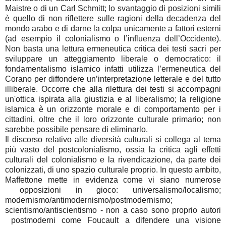
Maistre o di un Carl Schmitt; lo svantaggio di posizioni simili
è quello di non riflettere sulle ragioni della decadenza del
mondo arabo e di darne la colpa unicamente a fattori esterni
(ad esempio il colonialismo o l’influenza dell’Occidente).
Non basta una lettura ermeneutica critica dei testi sacri per
sviluppare un atteggiamento liberale o democratico: il
fondamentalismo islamico infatti utilizza l’ermeneutica del
Corano per diffondere un’interpretazione letterale e del tutto
illiberale. Occorre che alla rilettura dei testi si accompagni
un'ottica ispirata alla giustizia e al liberalismo; la religione
islamica è un orizzonte morale e di comportamento per i
cittadini, oltre che il loro orizzonte culturale primario; non
sarebbe possibile pensare di eliminarlo.
Il discorso relativo alle diversità culturali si collega al tema
più vasto del postcolonialismo, ossia la critica agli effetti
culturali del colonialismo e la rivendicazione, da parte dei
colonizzati, di uno spazio culturale proprio. In questo ambito,
Maffettone mette in evidenza come vi siano numerose
opposizioni in gioco: universalismo/localismo;
modernismo/antimodernismo/postmodernismo;
scientismo/antiscientismo - non a caso sono proprio autori
postmoderni come Foucault a difendere una visione