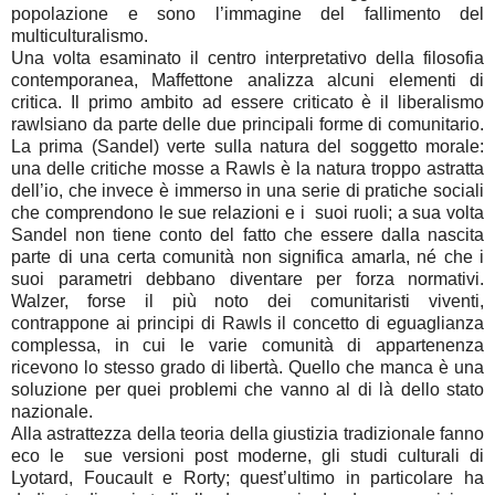
popolazione e sono l’immagine del fallimento del
multiculturalismo.
Una volta esaminato il centro interpretativo della filosofia
contemporanea, Maffettone analizza alcuni elementi di
critica. Il primo ambito ad essere criticato è il liberalismo
rawlsiano da parte delle due principali forme di comunitario.
La prima (Sandel) verte sulla natura del soggetto morale:
una delle critiche mosse a Rawls è la natura troppo astratta
dell’io, che invece è immerso in una serie di pratiche sociali
che comprendono le sue relazioni e i suoi ruoli; a sua volta
Sandel non tiene conto del fatto che essere dalla nascita
parte di una certa comunità non significa amarla, né che i
suoi parametri debbano diventare per forza normativi.
Walzer, forse il più noto dei comunitaristi viventi,
contrappone ai principi di Rawls il concetto di eguaglianza
complessa, in cui le varie comunità di appartenenza
ricevono lo stesso grado di libertà. Quello che manca è una
soluzione per quei problemi che vanno al di là dello stato
nazionale.
Alla astrattezza della teoria della giustizia tradizionale fanno
eco le sue versioni post moderne, gli studi culturali di
Lyotard, Foucault e Rorty; quest’ultimo in particolare ha