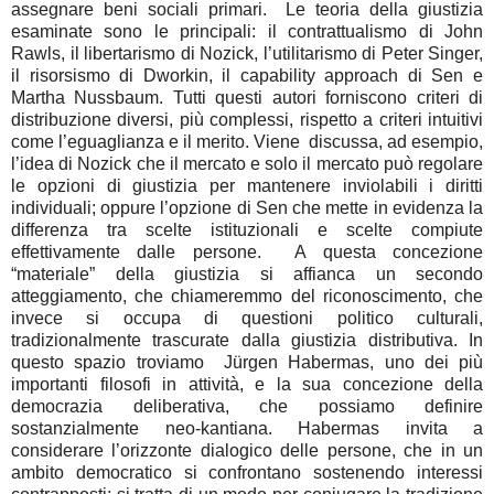
assegnare beni sociali primari. Le teoria della giustizia
esaminate sono le principali: il contrattualismo di John
Rawls, il libertarismo di Nozick, l’utilitarismo di Peter Singer,
il risorsismo di Dworkin, il capability approach di Sen e
Martha Nussbaum. Tutti questi autori forniscono criteri di
distribuzione diversi, più complessi, rispetto a criteri intuitivi
come l’eguaglianza e il merito. Viene discussa, ad esempio,
l’idea di Nozick che il mercato e solo il mercato può regolare
le opzioni di giustizia per mantenere inviolabili i diritti
individuali; oppure l’opzione di Sen che mette in evidenza la
differenza tra scelte istituzionali e scelte compiute
effettivamente dalle persone. A questa concezione
“materiale” della giustizia si affianca un secondo
atteggiamento, che chiameremmo del riconoscimento, che
invece si occupa di questioni politico culturali,
tradizionalmente trascurate dalla giustizia distributiva. In
questo spazio troviamo Jürgen Habermas, uno dei più
importanti filosofi in attività, e la sua concezione della
democrazia deliberativa, che possiamo definire
sostanzialmente neo-kantiana. Habermas invita a
considerare l’orizzonte dialogico delle persone, che in un
ambito democratico si confrontano sostenendo interessi