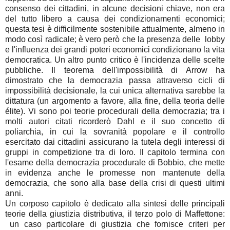
consenso dei cittadini, in alcune decisioni chiave, non era
del tutto libero a causa dei condizionamenti economici;
questa tesi è difficilmente sostenibile attualmente, almeno in
modo così radicale; è vero però che la presenza delle lobby
e l'influenza dei grandi poteri economici condizionano la vita
democratica. Un altro punto critico è l'incidenza delle scelte
pubbliche. Il teorema dell'impossibilità di Arrow ha
dimostrato che la democrazia passa attraverso cicli di
impossibilità decisionale, la cui unica alternativa sarebbe la
dittatura (un argomento a favore, alla fine, della teoria delle
élite). Vi sono poi teorie procedurali della democrazia; tra i
molti autori citati ricorderò Dahl e il suo concetto di
poliarchia, in cui la sovranità popolare e il controllo
esercitato dai cittadini assicurano la tutela degli interessi di
gruppi in competizione tra di loro. Il capitolo termina con
l'esame della democrazia procedurale di Bobbio, che mette
in evidenza anche le promesse non mantenute della
democrazia, che sono alla base della crisi di questi ultimi
anni.
Un corposo capitolo è dedicato alla sintesi delle principali
teorie della giustizia distributiva, il terzo polo di Maffettone:
un caso particolare di giustizia che fornisce criteri per