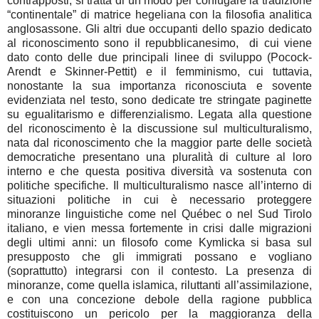
contrapposti; si tratta di un modo per coniugare la tradizione
“continentale” di matrice hegeliana con la filosofia analitica
anglosassone. Gli altri due occupanti dello spazio dedicato
al riconoscimento sono il repubblicanesimo, di cui viene
dato conto delle due principali linee di sviluppo (Pocock-
Arendt e Skinner-Pettit) e il femminismo, cui tuttavia,
nonostante la sua importanza riconosciuta e sovente
evidenziata nel testo, sono dedicate tre stringate paginette
su egualitarismo e differenzialismo. Legata alla questione
del riconoscimento è la discussione sul multiculturalismo,
nata dal riconoscimento che la maggior parte delle società
democratiche presentano una pluralità di culture al loro
interno e che questa positiva diversità va sostenuta con
politiche specifiche. Il multiculturalismo nasce all’interno di
situazioni politiche in cui è necessario proteggere
minoranze linguistiche come nel Québec o nel Sud Tirolo
italiano, e vien messa fortemente in crisi dalle migrazioni
degli ultimi anni: un filosofo come Kymlicka si basa sul
presupposto che gli immigrati possano e vogliano
(soprattutto) integrarsi con il contesto. La presenza di
minoranze, come quella islamica, riluttanti all’assimilazione,
e con una concezione debole della ragione pubblica
costituiscono un pericolo per la maggioranza della