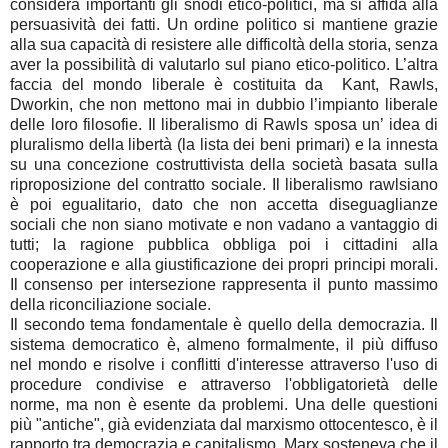
considera importanti gli snodi etico-politici, ma si affida alla
persuasività dei fatti. Un ordine politico si mantiene grazie
alla sua capacità di resistere alle difficoltà della storia, senza
aver la possibilità di valutarlo sul piano etico-politico. L’altra
faccia del mondo liberale è costituita da Kant, Rawls,
Dworkin, che non mettono mai in dubbio l’impianto liberale
delle loro filosofie. Il liberalismo di Rawls sposa un’ idea di
pluralismo della libertà (la lista dei beni primari) e la innesta
su una concezione costruttivista della società basata sulla
riproposizione del contratto sociale. Il liberalismo rawlsiano
è poi egualitario, dato che non accetta diseguaglianze
sociali che non siano motivate e non vadano a vantaggio di
tutti; la ragione pubblica obbliga poi i cittadini alla
cooperazione e alla giustificazione dei propri principi morali.
Il consenso per intersezione rappresenta il punto massimo
della riconciliazione sociale.
Il secondo tema fondamentale è quello della democrazia. Il
sistema democratico è, almeno formalmente, il più diffuso
nel mondo e risolve i conflitti d'interesse attraverso l'uso di
procedure condivise e attraverso l'obbligatorietà delle
norme, ma non è esente da problemi. Una delle questioni
più "antiche", già evidenziata dal marxismo ottocentesco, è il
rapporto tra democrazia e capitalismo. Marx sosteneva che il