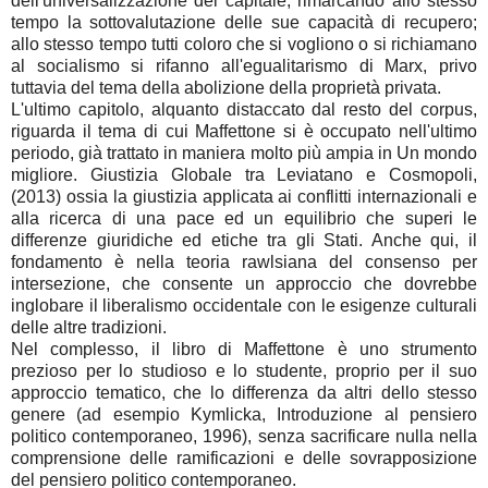
dell'universalizzazione del capitale, rimarcando allo stesso
tempo la sottovalutazione delle sue capacità di recupero;
allo stesso tempo tutti coloro che si vogliono o si richiamano
al socialismo si rifanno all'egualitarismo di Marx, privo
tuttavia del tema della abolizione della proprietà privata.
L'ultimo capitolo, alquanto distaccato dal resto del corpus,
riguarda il tema di cui Maffettone si è occupato nell'ultimo
periodo, già trattato in maniera molto più ampia in Un mondo
migliore. Giustizia Globale tra Leviatano e Cosmopoli,
(2013) ossia la giustizia applicata ai conflitti internazionali e
alla ricerca di una pace ed un equilibrio che superi le
differenze giuridiche ed etiche tra gli Stati. Anche qui, il
fondamento è nella teoria rawlsiana del consenso per
intersezione, che consente un approccio che dovrebbe
inglobare il liberalismo occidentale con le esigenze culturali
delle altre tradizioni.
Nel complesso, il libro di Maffettone è uno strumento
prezioso per lo studioso e lo studente, proprio per il suo
approccio tematico, che lo differenza da altri dello stesso
genere (ad esempio Kymlicka, Introduzione al pensiero
politico contemporaneo, 1996), senza sacrificare nulla nella
comprensione delle ramificazioni e delle sovrapposizione
del pensiero politico contemporaneo.