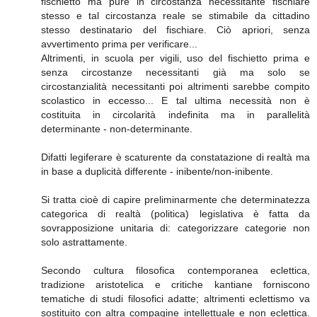
fischietto ma pure in circostanza necessitante fischiare
stesso e tal circostanza reale se stimabile da cittadino
stesso destinatario del fischiare. Ciò apriori, senza
avvertimento prima per verificare...
Altrimenti, in scuola per vigili, uso del fischietto prima e
senza circostanze necessitanti già ma solo se
circostanzialità necessitanti poi altrimenti sarebbe compito
scolastico in eccesso... E tal ultima necessità non è
costituita in circolarità indefinita ma in parallelità
determinante - non-determinante.
Difatti legiferare è scaturente da constatazione di realtà ma
in base a duplicità differente - inibente/non-inibente.
Si tratta cioè di capire preliminarmente che determinatezza
categorica di realtà (politica) legislativa è fatta da
sovrapposizione unitaria di: categorizzare categorie non
solo astrattamente.
Secondo cultura filosofica contemporanea eclettica,
tradizione aristotelica e critiche kantiane forniscono
tematiche di studi filosofici adatte; altrimenti eclettismo va
sostituito con altra compagine intellettuale e non eclettica.