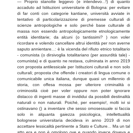
— Proprio stanotte leggevo (e intendevo...!) di quanto
accaduto ad Istituzioni universitarie di Bologna: per evitare
di far conti con categorie kantiane, università avviate in
tentativo di particolarizzazione di premesse culturali di
scienze antropologiche e solo perché base culturale di
massa non essendo antropologicamente etnologicamente
entità identitarie; da alcuni (o tantissimi? ) non voler
ricordare e volendo cancellare altrui identità per non averne
saputo annientare...: è la vicenda del rifiuto etnico totalitario
- comunista (o dirsivoglia totalitariano (per assurdità tale) -
comunista) e di quanto ne restava, culminata in anno 2019
con proposta antilessicale per Istituzioni culturali e non solo
culturali; proposta che offende i creatori di lingua comune o
comunicabile unica italiana, dunque quasi un millennio di
storia, con offesa mossa per ulteriore criminalità o
criminosità cioè per voler oppure non poter ignorare
distacco di ingenti masse di invididui da possibili destinalità
naturali o non naturali. Poiché, per esempio!, molti ivi si
ostinavano () a inventare che sesso omosessuale si faccia
solo in alquanta gaiezza psicologica, intellettualità
bolognese universitaria decideva in anno 2019 di non
accettare lessicalità pertinente a Stato e Culture... Ma un tal
atto era e non è omologo ove e quando invece doveva e