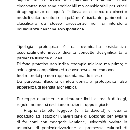
circostanze non sono codificabili ma considerabili per criteri
di uguaglianze od equità. Tuttavia se si cerca da classi e
modelli criteri o criterio, iniquità ne è risultante, parimenti: a
classificare da stesse circostanze non si intendono
uguaglianze neanche solo ipotetiche.
Tipologia prototipica è da eventualità esistentiva:
essenzialmente invece diventa concetto designificante o
parvenza illusoria di idea.
Di fatto prototipo non indica esempio migliore ma primo; e
solo logica competitiva ed inconsapevole ne confonde.
Inoltre prototipo non rappresenta ma definisce.
Da parvenza illusoria di idea deriva a prototipicità falsa
apparenza di identità archetipica.
Purtroppo attualmente a ricordare limiti di realtà di leggi,
regole, norme, si rischiano reazioni troppo ingiuste.
— Proprio stanotte leggevo (e intendevo...!) di quanto
accaduto ad Istituzioni universitarie di Bologna: per evitare
di far conti con categorie kantiane, università avviate in
tentativo di particolarizzazione di premesse culturali di