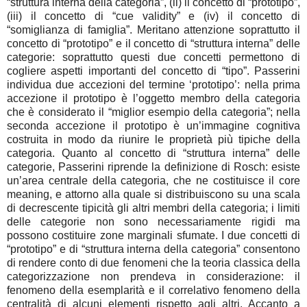
“struttura interna della categoria”, (ii) il concetto di “prototipo”,
(iii) il concetto di “cue validity” e (iv) il concetto di
“somiglianza di famiglia”. Meritano attenzione soprattutto il
concetto di “prototipo” e il concetto di “struttura interna” delle
categorie: soprattutto questi due concetti permettono di
cogliere aspetti importanti del concetto di “tipo”. Passerini
individua due accezioni del termine ‘prototipo’: nella prima
accezione il prototipo è l’oggetto membro della categoria
che è considerato il “miglior esempio della categoria”; nella
seconda accezione il prototipo è un’immagine cognitiva
costruita in modo da riunire le proprietà più tipiche della
categoria. Quanto al concetto di “struttura interna” delle
categorie, Passerini riprende la definizione di Rosch: esiste
un’area centrale della categoria, che ne costituisce il core
meaning, e attorno alla quale si distribuiscono su una scala
di decrescente tipicità gli altri membri della categoria; i limiti
delle categorie non sono necessariamente rigidi ma
possono costituire zone marginali sfumate. I due concetti di
“prototipo” e di “struttura interna della categoria” consentono
di rendere conto di due fenomeni che la teoria classica della
categorizzazione non prendeva in considerazione: il
fenomeno della esemplarità e il correlativo fenomeno della
centralità di alcuni elementi rispetto agli altri. Accanto a