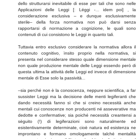
dello strutturarsi inevitabile di esse per tali che sono nelle
Applicazioni delle Leggi [: Léggi -... idem poi] , la
considerazione esclusiva – e dunque esclusivamente
sterile– della forza normativa non può darsi senza
rapportarsi di normazione a cognizione, le quali sono
contenuti di cui consistono le Leggi in quanto tali.
Tuttavia entro esclusivo considerare la normativa allora il
contenuto cognitivo, ìnsito proprio nella normativa, si
presenta nel considerare stesso quale dimensione mentale
non quale produzione mentale delle Leggi essendo però di
questa ultima la attività delle Leggi ed invece di dimensione
mentale di Esse solo la passività...
–sia perché non è la conoscenza, neppure scientifica, a far
sussister Leggi ma la decisione delle menti legiferanti che
dando necessità fanno sì che si creino necessità anche
mentali cui conoscenze non producenti né asseverative ma
dedotte e confermative; sia poiché necessità creantensi a
sèguito (!) di legiferazioni sono naturalmente ed
esistentivamente determinate, cioè natura ed esistenza ne
improntano e formano omologamente talché mentalità