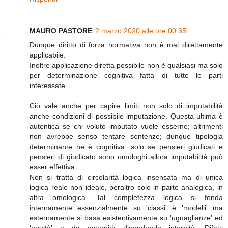
MAURO PASTORE
2 marzo 2020 alle ore 00:35
Dunque diritto di forza normativa non è mai direttamente
applicabile.
Inoltre applicazione diretta possibile non è qualsiasi ma solo
per determinazione cognitiva fatta di tutte le parti
interessate.
Ciò vale anche per capire limiti non solo di imputabilità
anche condizioni di possibile imputazione. Questa ultima è
autentica se chi voluto imputato vuole esserne; altrimenti
non avrebbe senso tentare sentenze; dunque tipologia
determinante ne è cognitiva: solo se pensieri giudicati e
pensieri di giudicato sono omologhi allora imputabilità può
esser effettiva.
Non si tratta di circolarità logica insensata ma di unica
logica reale non ideale, peraltro solo in parte analogica, in
altra omologica. Tal completezza logica si fonda
internamente essenzialmente su 'classi' è 'modelli' ma
esternamente si basa esistentivamente su 'uguaglianze' ed
'equità' e da esternità dipendendo internità. Difatti