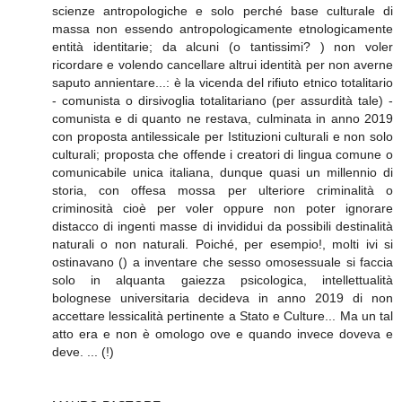
scienze antropologiche e solo perché base culturale di
massa non essendo antropologicamente etnologicamente
entità identitarie; da alcuni (o tantissimi? ) non voler
ricordare e volendo cancellare altrui identità per non averne
saputo annientare...: è la vicenda del rifiuto etnico totalitario
- comunista o dirsivoglia totalitariano (per assurdità tale) -
comunista e di quanto ne restava, culminata in anno 2019
con proposta antilessicale per Istituzioni culturali e non solo
culturali; proposta che offende i creatori di lingua comune o
comunicabile unica italiana, dunque quasi un millennio di
storia, con offesa mossa per ulteriore criminalità o
criminosità cioè per voler oppure non poter ignorare
distacco di ingenti masse di invididui da possibili destinalità
naturali o non naturali. Poiché, per esempio!, molti ivi si
ostinavano () a inventare che sesso omosessuale si faccia
solo in alquanta gaiezza psicologica, intellettualità
bolognese universitaria decideva in anno 2019 di non
accettare lessicalità pertinente a Stato e Culture... Ma un tal
atto era e non è omologo ove e quando invece doveva e
deve. ... (!)