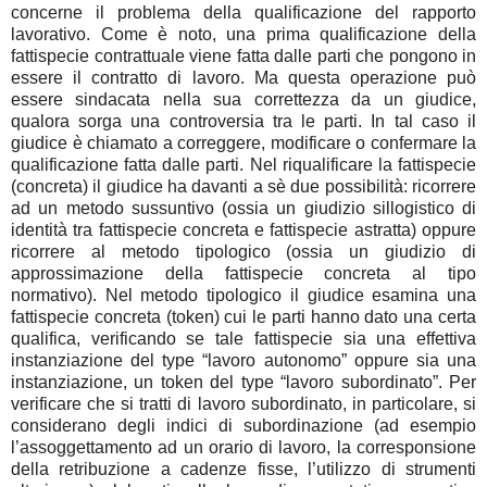
concerne il problema della qualificazione del rapporto
lavorativo. Come è noto, una prima qualificazione della
fattispecie contrattuale viene fatta dalle parti che pongono in
essere il contratto di lavoro. Ma questa operazione può
essere sindacata nella sua correttezza da un giudice,
qualora sorga una controversia tra le parti. In tal caso il
giudice è chiamato a correggere, modificare o confermare la
qualificazione fatta dalle parti. Nel riqualificare la fattispecie
(concreta) il giudice ha davanti a sè due possibilità: ricorrere
ad un metodo sussuntivo (ossia un giudizio sillogistico di
identità tra fattispecie concreta e fattispecie astratta) oppure
ricorrere al metodo tipologico (ossia un giudizio di
approssimazione della fattispecie concreta al tipo
normativo). Nel metodo tipologico il giudice esamina una
fattispecie concreta (token) cui le parti hanno dato una certa
qualifica, verificando se tale fattispecie sia una effettiva
instanziazione del type “lavoro autonomo” oppure sia una
instanziazione, un token del type “lavoro subordinato”. Per
verificare che si tratti di lavoro subordinato, in particolare, si
considerano degli indici di subordinazione (ad esempio
l’assoggettamento ad un orario di lavoro, la corresponsione
della retribuzione a cadenze fisse, l’utilizzo di strumenti