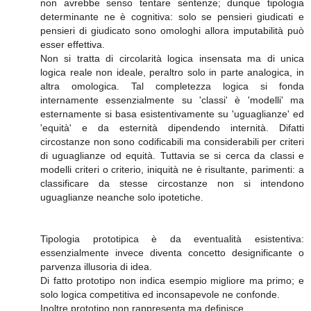
non avrebbe senso tentare sentenze; dunque tipologia
determinante ne è cognitiva: solo se pensieri giudicati e
pensieri di giudicato sono omologhi allora imputabilità può
esser effettiva.
Non si tratta di circolarità logica insensata ma di unica
logica reale non ideale, peraltro solo in parte analogica, in
altra omologica. Tal completezza logica si fonda
internamente essenzialmente su 'classi' è 'modelli' ma
esternamente si basa esistentivamente su 'uguaglianze' ed
'equità' e da esternità dipendendo internità. Difatti
circostanze non sono codificabili ma considerabili per criteri
di uguaglianze od equità. Tuttavia se si cerca da classi e
modelli criteri o criterio, iniquità ne è risultante, parimenti: a
classificare da stesse circostanze non si intendono
uguaglianze neanche solo ipotetiche.
Tipologia prototipica è da eventualità esistentiva:
essenzialmente invece diventa concetto designificante o
parvenza illusoria di idea.
Di fatto prototipo non indica esempio migliore ma primo; e
solo logica competitiva ed inconsapevole ne confonde.
Inoltre prototipo non rappresenta ma definisce.