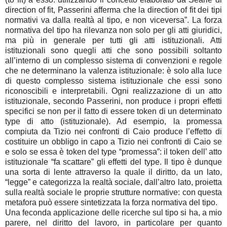
direction of fit, Passerini afferma che la direction of fit dei tipi
normativi va dalla realtà al tipo, e non viceversa”. La forza
normativa del tipo ha rilevanza non solo per gli atti giuridici,
ma più in generale per tutti gli atti istituzionali. Atti
istituzionali sono quegli atti che sono possibili soltanto
all’interno di un complesso sistema di convenzioni e regole
che ne determinano la valenza istituzionale: è solo alla luce
di questo complesso sistema istituzionale che essi sono
riconoscibili e interpretabili. Ogni realizzazione di un atto
istituzionale, secondo Passerini, non produce i propri effetti
specifici se non per il fatto di essere token di un determinato
type di atto (istituzionale). Ad esempio, la promessa
compiuta da Tizio nei confronti di Caio produce l’effetto di
costituire un obbligo in capo a Tizio nei confronti di Caio se
e solo se essa è token del type “promessa”: il token dell’ atto
istituzionale “fa scattare” gli effetti del type. Il tipo è dunque
una sorta di lente attraverso la quale il diritto, da un lato,
“legge” e categorizza la realtà sociale, dall’altro lato, proietta
sulla realtà sociale le proprie strutture normative: con questa
metafora può essere sintetizzata la forza normativa del tipo.
Una feconda applicazione delle ricerche sul tipo si ha, a mio
parere, nel diritto del lavoro, in particolare per quanto