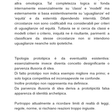
altra omologica. Tal completezza logica si fonda
internamente essenzialmente su 'classi' e 'modelli' ma
esternamente si basa esistentivamente su 'uguaglianze' ed
'equità' e da esternità dipendendo internità. Difatti
circostanze non sono codificabili ma considerabili per criteri
di uguaglianze od equità. Tuttavia se si cerca da classi e
modelli criteri o criterio, iniquità ne è risultante, parimenti: a
classificare da stesse circostanze non si intendono
uguaglianze neanche solo ipotetiche.
Tipologia prototipica è da eventualità esistentiva:
essenzialmente invece diventa concetto designificante o
parvenza illusoria di idea.
Di fatto prototipo non indica esempio migliore ma primo; e
solo logica competitiva ed inconsapevole ne confonde.
Inoltre prototipo non rappresenta ma definisce.
Da parvenza illusoria di idea deriva a prototipicità falsa
apparenza di identità archetipica.
Purtroppo attualmente a ricordare limiti di realtà di leggi,
regole, norme, si rischiano reazioni troppo ingiuste.