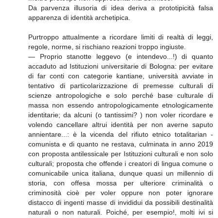
Da parvenza illusoria di idea deriva a prototipicità falsa
apparenza di identità archetipica.
Purtroppo attualmente a ricordare limiti di realtà di leggi,
regole, norme, si rischiano reazioni troppo ingiuste.
— Proprio stanotte leggevo (e intendevo...!) di quanto
accaduto ad Istituzioni universitarie di Bologna: per evitare
di far conti con categorie kantiane, università avviate in
tentativo di particolarizzazione di premesse culturali di
scienze antropologiche e solo perché base culturale di
massa non essendo antropologicamente etnologicamente
identitarie; da alcuni (o tantissimi? ) non voler ricordare e
volendo cancellare altrui identità per non averne saputo
annientare...: è la vicenda del rifiuto etnico totalitarian -
comunista e di quanto ne restava, culminata in anno 2019
con proposta antilessicale per Istituzioni culturali e non solo
culturali; proposta che offende i creatori di lingua comune o
comunicabile unica italiana, dunque quasi un millennio di
storia, con offesa mossa per ulteriore criminalità o
criminosità cioè per voler oppure non poter ignorare
distacco di ingenti masse di invididui da possibili destinalità
naturali o non naturali. Poiché, per esempio!, molti ivi si