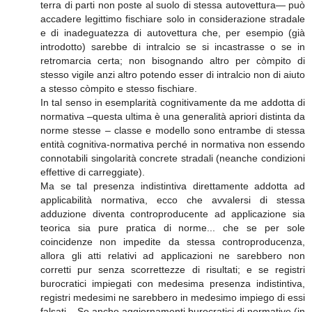
terra di parti non poste al suolo di stessa autovettura— può
accadere legittimo fischiare solo in considerazione stradale
e di inadeguatezza di autovettura che, per esempio (già
introdotto) sarebbe di intralcio se si incastrasse o se in
retromarcia certa; non bisognando altro per còmpito di
stesso vigile anzi altro potendo esser di intralcio non di aiuto
a stesso còmpito e stesso fischiare.
In tal senso in esemplarità cognitivamente da me addotta di
normativa –questa ultima è una generalità apriori distinta da
norme stesse – classe e modello sono entrambe di stessa
entità cognitiva-normativa perché in normativa non essendo
connotabili singolarità concrete stradali (neanche condizioni
effettive di carreggiate).
Ma se tal presenza indistintiva direttamente addotta ad
applicabilità normativa, ecco che avvalersi di stessa
adduzione diventa controproducente ad applicazione sia
teorica sia pure pratica di norme... che se per sole
coincidenze non impedite da stessa controproducenza,
allora gli atti relativi ad applicazioni ne sarebbero non
corretti pur senza scorrettezze di risultati; e se registri
burocratici impiegati con medesima presenza indistintiva,
registri medesimi ne sarebbero in medesimo impiego di essi
falsati... Se anche aggiornamenti burocratici di normative (in