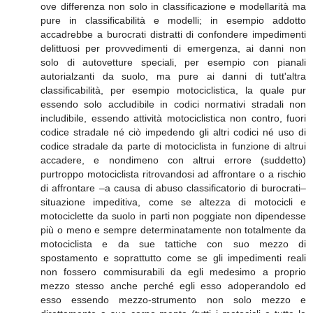
ove differenza non solo in classificazione e modellarità ma
pure in classificabilità e modelli; in esempio addotto
accadrebbe a burocrati distratti di confondere impedimenti
delittuosi per provvedimenti di emergenza, ai danni non
solo di autovetture speciali, per esempio con pianali
autorialzanti da suolo, ma pure ai danni di tutt'altra
classificabilità, per esempio motociclistica, la quale pur
essendo solo accludibile in codici normativi stradali non
includibile, essendo attività motociclistica non contro, fuori
codice stradale né ciò impedendo gli altri codici né uso di
codice stradale da parte di motociclista in funzione di altrui
accadere, e nondimeno con altrui errore (suddetto)
purtroppo motociclista ritrovandosi ad affrontare o a rischio
di affrontare –a causa di abuso classificatorio di burocrati–
situazione impeditiva, come se altezza di motocicli e
motociclette da suolo in parti non poggiate non dipendesse
più o meno e sempre determinatamente non totalmente da
motociclista e da sue tattiche con suo mezzo di
spostamento e soprattutto come se gli impedimenti reali
non fossero commisurabili da egli medesimo a proprio
mezzo stesso anche perché egli esso adoperandolo ed
esso essendo mezzo-strumento non solo mezzo e