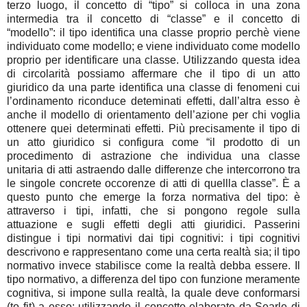
terzo luogo, il concetto di “tipo” si colloca in una zona
intermedia tra il concetto di “classe” e il concetto di
“modello”: il tipo identifica una classe proprio perchè viene
individuato come modello; e viene individuato come modello
proprio per identificare una classe. Utilizzando questa idea
di circolarità possiamo affermare che il tipo di un atto
giuridico da una parte identifica una classe di fenomeni cui
l’ordinamento riconduce deteminati effetti, dall’altra esso è
anche il modello di orientamento dell’azione per chi voglia
ottenere quei determinati effetti. Più precisamente il tipo di
un atto giuridico si configura come “il prodotto di un
procedimento di astrazione che individua una classe
unitaria di atti astraendo dalle differenze che intercorrono tra
le singole concrete occorenze di atti di quellla classe”. È a
questo punto che emerge la forza normativa del tipo: è
attraverso i tipi, infatti, che si pongono regole sulla
attuazione e sugli effetti degli atti giuridici. Passerini
distingue i tipi normativi dai tipi cognitivi: i tipi cognitivi
descrivono e rappresentano come una certa realtà sia; il tipo
normativo invece stabilisce come la realtà debba essere. Il
tipo normativo, a differenza del tipo con funzione meramente
cognitiva, si impone sulla realtà, la quale deve conformarsi
(to fit) a esso: utilizzando il concetto elaborato da Searle di