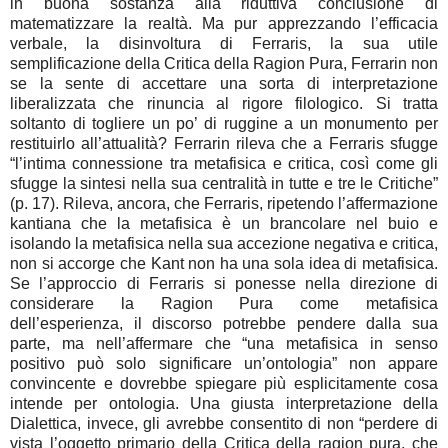
in buona sostanza alla riduttiva conclusione di
matematizzare la realtà. Ma pur apprezzando l’efficacia
verbale, la disinvoltura di Ferraris, la sua utile
semplificazione della Critica della Ragion Pura, Ferrarin non
se la sente di accettare una sorta di interpretazione
liberalizzata che rinuncia al rigore filologico. Si tratta
soltanto di togliere un po’ di ruggine a un monumento per
restituirlo all’attualità? Ferrarin rileva che a Ferraris sfugge
“l’intima connessione tra metafisica e critica, così come gli
sfugge la sintesi nella sua centralità in tutte e tre le Critiche”
(p. 17). Rileva, ancora, che Ferraris, ripetendo l’affermazione
kantiana che la metafisica è un brancolare nel buio e
isolando la metafisica nella sua accezione negativa e critica,
non si accorge che Kant non ha una sola idea di metafisica.
Se l’approccio di Ferraris si ponesse nella direzione di
considerare la Ragion Pura come metafisica
dell’esperienza, il discorso potrebbe pendere dalla sua
parte, ma nell’affermare che “una metafisica in senso
positivo può solo significare un’ontologia” non appare
convincente e dovrebbe spiegare più esplicitamente cosa
intende per ontologia. Una giusta interpretazione della
Dialettica, invece, gli avrebbe consentito di non “perdere di
vista l’oggetto primario della Critica della ragion pura, che