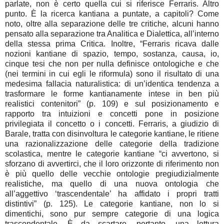
parlate, non è certo quella cui si riferisce Ferraris. Altro
punto. È la ricerca kantiana a puntate, a capitoli? Come
noto, oltre alla separazione delle tre critiche, alcuni hanno
pensato alla separazione tra Analitica e Dialettica, all’interno
della stessa prima Critica. Inoltre, “Ferraris ricava dalle
nozioni kantiane di spazio, tempo, sostanza, causa, io,
cinque tesi che non per nulla definisce ontologiche e che
(nei termini in cui egli le riformula) sono il risultato di una
medesima fallacia naturalistica: di un’identica tendenza a
trasformare le forme kantianamente intese in ben più
realistici contenitori” (p. 109) e sul posizionamento e
rapporto tra intuizioni e concetti pone in posizione
privilegiata il concetto o i concetti. Ferraris, a giudizio di
Barale, tratta con disinvoltura le categorie kantiane, le ritiene
una razionalizzazione delle categorie della tradizione
scolastica, mentre le categorie kantiane “ci avvertono, si
sforzano di avvertirci, che il loro orizzonte di riferimento non
è più quello delle vecchie ontologie pregiudizialmente
realistiche, ma quello di una nuova ontologia che
all’aggettivo ‘trascendentale’ ha affidato i propri tratti
distintivi” (p. 125). Le categorie kantiane, non lo si
dimentichi, sono pur sempre categorie di una logica
trascendentale. È da scartare, pertanto, una lettura