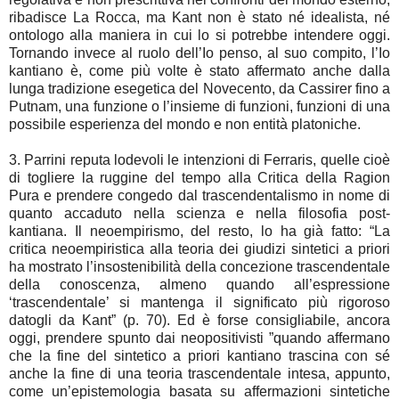
ribadisce La Rocca, ma Kant non è stato né idealista, né
ontologo alla maniera in cui lo si potrebbe intendere oggi.
Tornando invece al ruolo dell’Io penso, al suo compito, l’Io
kantiano è, come più volte è stato affermato anche dalla
lunga tradizione esegetica del Novecento, da Cassirer fino a
Putnam, una funzione o l’insieme di funzioni, funzioni di una
possibile esperienza del mondo e non entità platoniche.
3. Parrini reputa lodevoli le intenzioni di Ferraris, quelle cioè
di togliere la ruggine del tempo alla Critica della Ragion
Pura e prendere congedo dal trascendentalismo in nome di
quanto accaduto nella scienza e nella filosofia post-
kantiana. Il neoempirismo, del resto, lo ha già fatto: “La
critica neoempiristica alla teoria dei giudizi sintetici a priori
ha mostrato l’insostenibilità della concezione trascendentale
della conoscenza, almeno quando all’espressione
‘trascendentale’ si mantenga il significato più rigoroso
datogli da Kant” (p. 70). Ed è forse consigliabile, ancora
oggi, prendere spunto dai neopositivisti ”quando affermano
che la fine del sintetico a priori kantiano trascina con sé
anche la fine di una teoria trascendentale intesa, appunto,
come un’epistemologia basata su affermazioni sintetiche