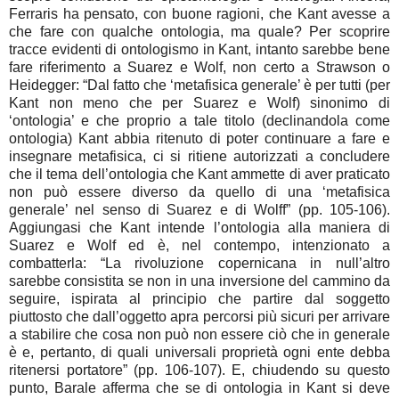
Ferraris ha pensato, con buone ragioni, che Kant avesse a
che fare con qualche ontologia, ma quale? Per scoprire
tracce evidenti di ontologismo in Kant, intanto sarebbe bene
fare riferimento a Suarez e Wolf, non certo a Strawson o
Heidegger: “Dal fatto che ‘metafisica generale’ è per tutti (per
Kant non meno che per Suarez e Wolf) sinonimo di
‘ontologia’ e che proprio a tale titolo (declinandola come
ontologia) Kant abbia ritenuto di poter continuare a fare e
insegnare metafisica, ci si ritiene autorizzati a concludere
che il tema dell’ontologia che Kant ammette di aver praticato
non può essere diverso da quello di una ‘metafisica
generale’ nel senso di Suarez e di Wolff” (pp. 105-106).
Aggiungasi che Kant intende l’ontologia alla maniera di
Suarez e Wolf ed è, nel contempo, intenzionato a
combatterla: “La rivoluzione copernicana in null’altro
sarebbe consistita se non in una inversione del cammino da
seguire, ispirata al principio che partire dal soggetto
piuttosto che dall’oggetto apra percorsi più sicuri per arrivare
a stabilire che cosa non può non essere ciò che in generale
è e, pertanto, di quali universali proprietà ogni ente debba
ritenersi portatore” (pp. 106-107). E, chiudendo su questo
punto, Barale afferma che se di ontologia in Kant si deve