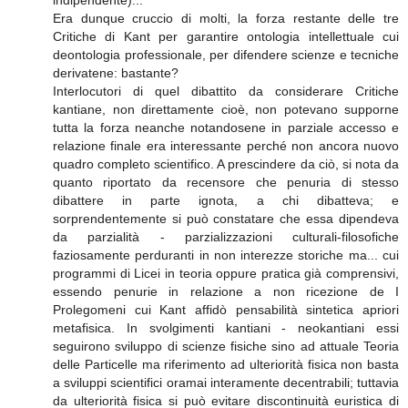
Era dunque cruccio di molti, la forza restante delle tre
Critiche di Kant per garantire ontologia intellettuale cui
deontologia professionale, per difendere scienze e tecniche
derivatene: bastante?
Interlocutori di quel dibattito da considerare Critiche
kantiane, non direttamente cioè, non potevano supporne
tutta la forza neanche notandosene in parziale accesso e
relazione finale era interessante perché non ancora nuovo
quadro completo scientifico. A prescindere da ciò, si nota da
quanto riportato da recensore che penuria di stesso
dibattere in parte ignota, a chi dibatteva; e
sorprendentemente si può constatare che essa dipendeva
da parzialità - parzializzazioni culturali-filosofiche
faziosamente perduranti in non interezze storiche ma... cui
programmi di Licei in teoria oppure pratica già comprensivi,
essendo penurie in relazione a non ricezione de I
Prolegomeni cui Kant affidò pensabilità sintetica apriori
metafisica. In svolgimenti kantiani - neokantiani essi
seguirono sviluppo di scienze fisiche sino ad attuale Teoria
delle Particelle ma riferimento ad ulteriorità fisica non basta
a sviluppi scientifici oramai interamente decentrabili; tuttavia
da ulteriorità fisica si può evitare discontinuità euristica di