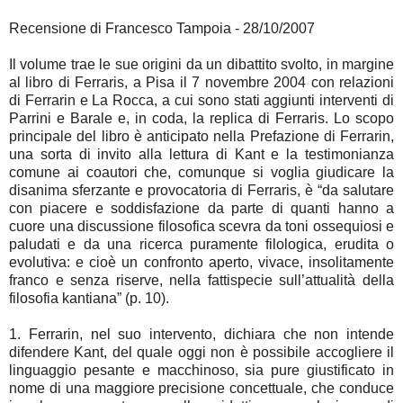
Recensione di Francesco Tampoia - 28/10/2007
Il volume trae le sue origini da un dibattito svolto, in margine
al libro di Ferraris, a Pisa il 7 novembre 2004 con relazioni
di Ferrarin e La Rocca, a cui sono stati aggiunti interventi di
Parrini e Barale e, in coda, la replica di Ferraris. Lo scopo
principale del libro è anticipato nella Prefazione di Ferrarin,
una sorta di invito alla lettura di Kant e la testimonianza
comune ai coautori che, comunque si voglia giudicare la
disanima sferzante e provocatoria di Ferraris, è “da salutare
con piacere e soddisfazione da parte di quanti hanno a
cuore una discussione filosofica scevra da toni ossequiosi e
paludati e da una ricerca puramente filologica, erudita o
evolutiva: e cioè un confronto aperto, vivace, insolitamente
franco e senza riserve, nella fattispecie sull’attualità della
filosofia kantiana” (p. 10).
1. Ferrarin, nel suo intervento, dichiara che non intende
difendere Kant, del quale oggi non è possibile accogliere il
linguaggio pesante e macchinoso, sia pure giustificato in
nome di una maggiore precisione concettuale, che conduce