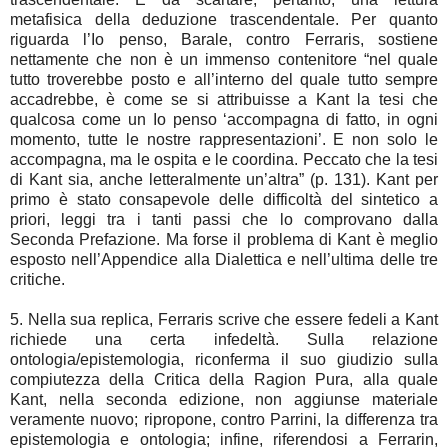
metafisica della deduzione trascendentale. Per quanto
riguarda l’Io penso, Barale, contro Ferraris, sostiene
nettamente che non è un immenso contenitore “nel quale
tutto troverebbe posto e all’interno del quale tutto sempre
accadrebbe, è come se si attribuisse a Kant la tesi che
qualcosa come un Io penso ‘accompagna di fatto, in ogni
momento, tutte le nostre rappresentazioni’. E non solo le
accompagna, ma le ospita e le coordina. Peccato che la tesi
di Kant sia, anche letteralmente un’altra” (p. 131). Kant per
primo è stato consapevole delle difficoltà del sintetico a
priori, leggi tra i tanti passi che lo comprovano dalla
Seconda Prefazione. Ma forse il problema di Kant è meglio
esposto nell’Appendice alla Dialettica e nell’ultima delle tre
critiche.
5. Nella sua replica, Ferraris scrive che essere fedeli a Kant
richiede una certa infedeltà. Sulla relazione
ontologia/epistemologia, riconferma il suo giudizio sulla
compiutezza della Critica della Ragion Pura, alla quale
Kant, nella seconda edizione, non aggiunse materiale
veramente nuovo; ripropone, contro Parrini, la differenza tra
epistemologia e ontologia; infine, riferendosi a Ferrarin,