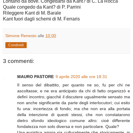
Lontano da dove. Congedarsi da Kant? di C. La Rocca
Quale congedo da Kant? di P. Parrini
Rileggere Kant di M. Barale
Kant fuori dagli schemi di M. Ferraris
Simone Renesto
alle
10:00
Condividi
3 commenti:
MAURO PASTORE
9 aprile 2020 alle ore 18:31
Il senso del dibattito, per quanto ne so, fu per chi ne
ascoltasse; e ne era anticipato da chi di fatto organizzò e
definì incontro; giacché il discutere ugualmente sensato ma
non anche significante da parte degli interlocutori; cui esito
fu una: incertezza di fondo; ma che non era alla portata
della intenzione di questi stessi, che non constatarono
dietro sfondo ideologico comune altro: cioè differente
fondatezza non solo diversa e non particolare. Quale?
Una euristica ampia sia culturalmente che storicamente, in