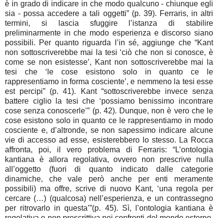
è in grado di indicare in che modo qualcuno - chiunque egli
sia - possa accedere a tali oggetti” (p. 39). Ferraris, in altri
termini, si lascia sfuggire l’istanza di stabilire
preliminarmente in che modo esperienza e discorso siano
possibili. Per quanto riguarda l’in sé, aggiunge che “Kant
non sottoscriverebbe mai la tesi ‘ciò che non si conosce, è
come se non esistesse’, Kant non sottoscriverebbe mai la
tesi che ‘le cose esistono solo in quanto ce le
rappresentiamo in forma cosciente’, e nemmeno la tesi esse
est percipi” (p. 41). Kant “sottoscriverebbe invece senza
battere ciglio la tesi che ‘possiamo benissimo incontrare
cose senza conoscerle’” (p. 42). Dunque, non è vero che le
cose esistono solo in quanto ce le rappresentiamo in modo
cosciente e, d’altronde, se non sapessimo indicare alcune
vie di accesso ad esse, esisterebbero lo stesso. La Rocca
affronta, poi, il vero problema di Ferraris: “L’ontologia
kantiana è allora regolativa, ovvero non prescrive nulla
all’oggetto (fuori di quanto indicato dalle categorie
dinamiche, che vale però anche per enti meramente
possibili) ma offre, scrive di nuovo Kant, ‘una regola per
cercare (…) (qualcosa) nell’esperienza, e un contrassegno
per ritrovarlo in questa’”(p. 45). Sì, l’ontologia kantiana è
regolativa e non prescrittiva nei confronti del mondo esterno,