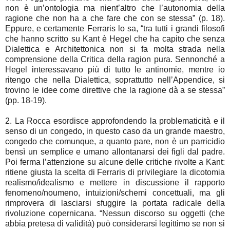
non è un’ontologia ma nient’altro che l’autonomia della
ragione che non ha a che fare che con se stessa” (p. 18).
Eppure, e certamente Ferraris lo sa, “tra tutti i grandi filosofi
che hanno scritto su Kant è Hegel che ha capito che senza
Dialettica e Architettonica non si fa molta strada nella
comprensione della Critica della ragion pura. Sennonché a
Hegel interessavano più di tutto le antinomie, mentre io
ritengo che nella Dialettica, soprattutto nell’Appendice, si
trovino le idee come direttive che la ragione dà a se stessa”
(pp. 18-19).
2. La Rocca esordisce approfondendo la problematicità e il
senso di un congedo, in questo caso da un grande maestro,
congedo che comunque, a quanto pare, non è un parricidio
bensì un semplice e umano allontanarsi dei figli dal padre.
Poi ferma l’attenzione su alcune delle critiche rivolte a Kant:
ritiene giusta la scelta di Ferraris di privilegiare la dicotomia
realismo/idealismo e mettere in discussione il rapporto
fenomeno/noumeno, intuizioni/schemi concettuali, ma gli
rimprovera di lasciarsi sfuggire la portata radicale della
rivoluzione copernicana. “Nessun discorso su oggetti (che
abbia pretesa di validità) può considerarsi legittimo se non si