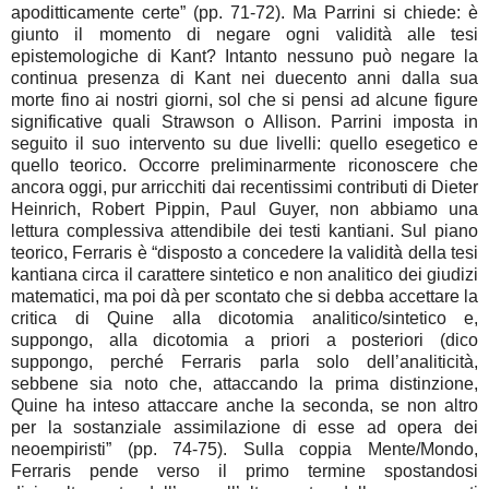
apoditticamente certe” (pp. 71-72). Ma Parrini si chiede: è
giunto il momento di negare ogni validità alle tesi
epistemologiche di Kant? Intanto nessuno può negare la
continua presenza di Kant nei duecento anni dalla sua
morte fino ai nostri giorni, sol che si pensi ad alcune figure
significative quali Strawson o Allison. Parrini imposta in
seguito il suo intervento su due livelli: quello esegetico e
quello teorico. Occorre preliminarmente riconoscere che
ancora oggi, pur arricchiti dai recentissimi contributi di Dieter
Heinrich, Robert Pippin, Paul Guyer, non abbiamo una
lettura complessiva attendibile dei testi kantiani. Sul piano
teorico, Ferraris è “disposto a concedere la validità della tesi
kantiana circa il carattere sintetico e non analitico dei giudizi
matematici, ma poi dà per scontato che si debba accettare la
critica di Quine alla dicotomia analitico/sintetico e,
suppongo, alla dicotomia a priori a posteriori (dico
suppongo, perché Ferraris parla solo dell’analiticità,
sebbene sia noto che, attaccando la prima distinzione,
Quine ha inteso attaccare anche la seconda, se non altro
per la sostanziale assimilazione di esse ad opera dei
neoempiristi” (pp. 74-75). Sulla coppia Mente/Mondo,
Ferraris pende verso il primo termine spostandosi