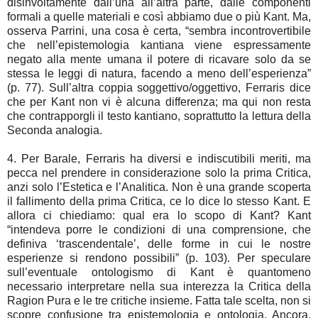
disinvoltamente dall’una all’altra parte, dalle componenti
formali a quelle materiali e così abbiamo due o più Kant. Ma,
osserva Parrini, una cosa è certa, “sembra incontrovertibile
che nell’epistemologia kantiana viene espressamente
negato alla mente umana il potere di ricavare solo da se
stessa le leggi di natura, facendo a meno dell’esperienza”
(p. 77). Sull’altra coppia soggettivo/oggettivo, Ferraris dice
che per Kant non vi è alcuna differenza; ma qui non resta
che contrapporgli il testo kantiano, soprattutto la lettura della
Seconda analogia.
4. Per Barale, Ferraris ha diversi e indiscutibili meriti, ma
pecca nel prendere in considerazione solo la prima Critica,
anzi solo l’Estetica e l’Analitica. Non è una grande scoperta
il fallimento della prima Critica, ce lo dice lo stesso Kant. E
allora ci chiediamo: qual era lo scopo di Kant? Kant
“intendeva porre le condizioni di una comprensione, che
definiva ‘trascendentale’, delle forme in cui le nostre
esperienze si rendono possibili” (p. 103). Per speculare
sull’eventuale ontologismo di Kant è quantomeno
necessario interpretare nella sua interezza la Critica della
Ragion Pura e le tre critiche insieme. Fatta tale scelta, non si
scopre confusione tra epistemologia e ontologia. Ancora,