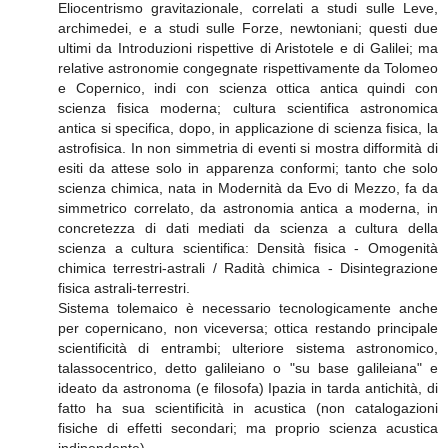
Eliocentrismo gravitazionale, correlati a studi sulle Leve,
archimedei, e a studi sulle Forze, newtoniani; questi due
ultimi da Introduzioni rispettive di Aristotele e di Galilei; ma
relative astronomie congegnate rispettivamente da Tolomeo
e Copernico, indi con scienza ottica antica quindi con
scienza fisica moderna; cultura scientifica astronomica
antica si specifica, dopo, in applicazione di scienza fisica, la
astrofisica. In non simmetria di eventi si mostra difformità di
esiti da attese solo in apparenza conformi; tanto che solo
scienza chimica, nata in Modernità da Evo di Mezzo, fa da
simmetrico correlato, da astronomia antica a moderna, in
concretezza di dati mediati da scienza a cultura della
scienza a cultura scientifica: Densità fisica - Omogenità
chimica terrestri-astrali / Radità chimica - Disintegrazione
fisica astrali-terrestri.
Sistema tolemaico è necessario tecnologicamente anche
per copernicano, non viceversa; ottica restando principale
scientificità di entrambi; ulteriore sistema astronomico,
talassocentrico, detto galileiano o "su base galileiana" e
ideato da astronoma (e filosofa) Ipazia in tarda antichità, di
fatto ha sua scientificità in acustica (non catalogazioni
fisiche di effetti secondari; ma proprio scienza acustica
indipendente)...