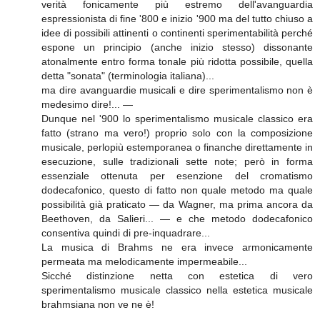
verità fonicamente più estremo dell'avanguardia
espressionista di fine '800 e inizio '900 ma del tutto chiuso a
idee di possibili attinenti o continenti sperimentabilità perché
espone un principio (anche inizio stesso) dissonante
atonalmente entro forma tonale più ridotta possibile, quella
detta "sonata" (terminologia italiana)...
ma dire avanguardie musicali e dire sperimentalismo non è
medesimo dire!... —
Dunque nel '900 lo sperimentalismo musicale classico era
fatto (strano ma vero!) proprio solo con la composizione
musicale, perlopiù estemporanea o finanche direttamente in
esecuzione, sulle tradizionali sette note; però in forma
essenziale ottenuta per esenzione del cromatismo
dodecafonico, questo di fatto non quale metodo ma quale
possibilità già praticato — da Wagner, ma prima ancora da
Beethoven, da Salieri... — e che metodo dodecafonico
consentiva quindi di pre-inquadrare...
La musica di Brahms ne era invece armonicamente
permeata ma melodicamente impermeabile...
Sicché distinzione netta con estetica di vero
sperimentalismo musicale classico nella estetica musicale
brahmsiana non ve ne è!