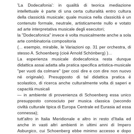
'La Dodecafonia': in qualità di teorica mediazione
intellettuale è parte di una certa culturalità entro cultura
della classicità musicale; quale musica nella classicità è un
contenuto formale, neutrale, artisticamente nullo e votato
ad arte interpretativa musicale degli esecutori;
la "Dodecafonica" invece è volta musicalmente anche a sola
arte combinatoria compositoria
(... esempio, mirabile, le Variazioni op. 31 per orchestra, di
stesso A. Schoenberg (cioè Arnold Schönberg) )...
La esperienza musicale dodecafonica resta dunque
didattica assai adatta alla pratica specifica artistica-musicale
"per vuoti da colmare" (per così dire e con dire non nuovo
né originale). Presupposto di tal didattica pratica è
scolastico, di ricerca anche culturalmente volta di saperi e
capacità musicali
— in ambiente di provenienza di Schoenberg essa unico
presupposto conosciuto per musica classica (secondo
civiltà culturale tipica di Europa Centrale ed Eurasia ad essa
connessa);
tutt'altro in Italia Meridionale e altro in resto d'Italia ed
anche in vasti altri ambienti in ultimi anni di Impero
Asburgico, cui Schoenberg ebbe minimo accesso e dopo