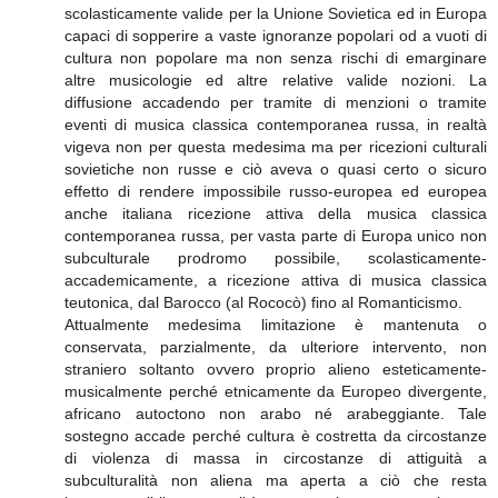
scolasticamente valide per la Unione Sovietica ed in Europa
capaci di sopperire a vaste ignoranze popolari od a vuoti di
cultura non popolare ma non senza rischi di emarginare
altre musicologie ed altre relative valide nozioni. La
diffusione accadendo per tramite di menzioni o tramite
eventi di musica classica contemporanea russa, in realtà
vigeva non per questa medesima ma per ricezioni culturali
sovietiche non russe e ciò aveva o quasi certo o sicuro
effetto di rendere impossibile russo-europea ed europea
anche italiana ricezione attiva della musica classica
contemporanea russa, per vasta parte di Europa unico non
subculturale prodromo possibile, scolasticamente-
accademicamente, a ricezione attiva di musica classica
teutonica, dal Barocco (al Rococò) fino al Romanticismo.
Attualmente medesima limitazione è mantenuta o
conservata, parzialmente, da ulteriore intervento, non
straniero soltanto ovvero proprio alieno esteticamente-
musicalmente perché etnicamente da Europeo divergente,
africano autoctono non arabo né arabeggiante. Tale
sostegno accade perché cultura è costretta da circostanze
di violenza di massa in circostanze di attiguità a
subculturalità non aliena ma aperta a ciò che resta