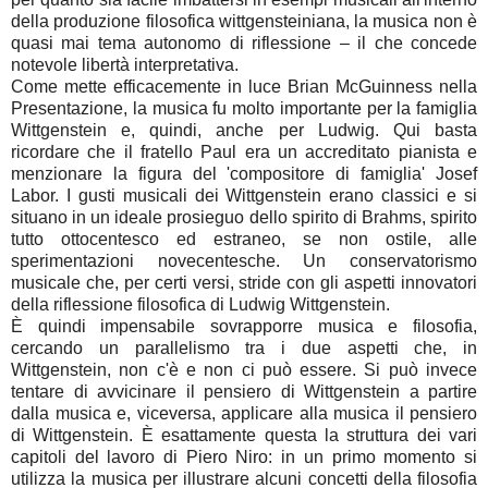
della produzione filosofica wittgensteiniana, la musica non è
quasi mai tema autonomo di riflessione – il che concede
notevole libertà interpretativa.
Come mette efficacemente in luce Brian McGuinness nella
Presentazione, la musica fu molto importante per la famiglia
Wittgenstein e, quindi, anche per Ludwig. Qui basta
ricordare che il fratello Paul era un accreditato pianista e
menzionare la figura del 'compositore di famiglia' Josef
Labor. I gusti musicali dei Wittgenstein erano classici e si
situano in un ideale prosieguo dello spirito di Brahms, spirito
tutto ottocentesco ed estraneo, se non ostile, alle
sperimentazioni novecentesche. Un conservatorismo
musicale che, per certi versi, stride con gli aspetti innovatori
della riflessione filosofica di Ludwig Wittgenstein.
È quindi impensabile sovrapporre musica e filosofia,
cercando un parallelismo tra i due aspetti che, in
Wittgenstein, non c'è e non ci può essere. Si può invece
tentare di avvicinare il pensiero di Wittgenstein a partire
dalla musica e, viceversa, applicare alla musica il pensiero
di Wittgenstein. È esattamente questa la struttura dei vari
capitoli del lavoro di Piero Niro: in un primo momento si
utilizza la musica per illustrare alcuni concetti della filosofia