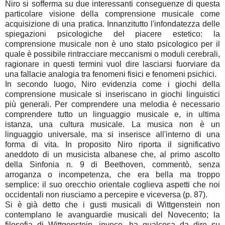
Niro si sofferma su due interessanti conseguenze di questa
particolare visione della comprensione musicale come
acquisizione di una pratica. Innanzitutto l'infondatezza delle
spiegazioni psicologiche del piacere estetico: la
comprensione musicale non è uno stato psicologico per il
quale è possibile rintracciare meccanismi o moduli cerebrali,
ragionare in questi termini vuol dire lasciarsi fuorviare da
una fallacie analogia tra fenomeni fisici e fenomeni psichici.
In secondo luogo, Niro evidenzia come i giochi della
comprensione musicale si inseriscano in giochi linguistici
più generali. Per comprendere una melodia è necessario
comprendere tutto un linguaggio musicale e, in ultima
istanza, una cultura musicale. La musica non è un
linguaggio universale, ma si inserisce all'interno di una
forma di vita. In proposito Niro riporta il significativo
aneddoto di un musicista albanese che, al primo ascolto
della Sinfonia n. 9 di Beethoven, commentò, senza
arroganza o incompetenza, che era bella ma troppo
semplice: il suo orecchio orientale coglieva aspetti che noi
occidentali non riusciamo a percepire e viceversa (p. 87).
Si è già detto che i gusti musicali di Wittgenstein non
contemplano le avanguardie musicali del Novecento; la
filosofia di Wittgenstein, invece, ha qualcosa da dire su