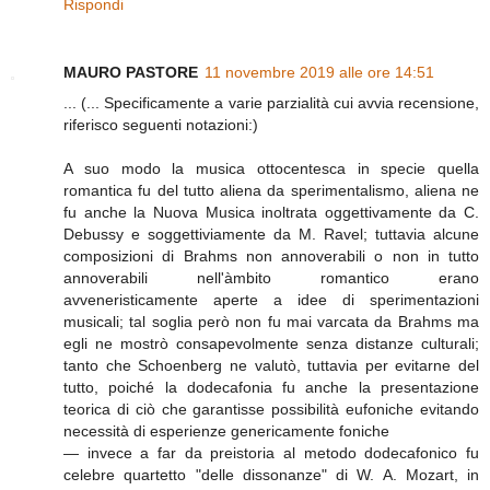
Rispondi
MAURO PASTORE
11 novembre 2019 alle ore 14:51
... (... Specificamente a varie parzialità cui avvia recensione,
riferisco seguenti notazioni:)
A suo modo la musica ottocentesca in specie quella
romantica fu del tutto aliena da sperimentalismo, aliena ne
fu anche la Nuova Musica inoltrata oggettivamente da C.
Debussy e soggettiviamente da M. Ravel; tuttavia alcune
composizioni di Brahms non annoverabili o non in tutto
annoverabili nell'àmbito romantico erano
avveneristicamente aperte a idee di sperimentazioni
musicali; tal soglia però non fu mai varcata da Brahms ma
egli ne mostrò consapevolmente senza distanze culturali;
tanto che Schoenberg ne valutò, tuttavia per evitarne del
tutto, poiché la dodecafonia fu anche la presentazione
teorica di ciò che garantisse possibilità eufoniche evitando
necessità di esperienze genericamente foniche
— invece a far da preistoria al metodo dodecafonico fu
celebre quartetto "delle dissonanze" di W. A. Mozart, in