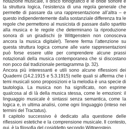
notazione musicale, il disco fonografico e le onde sonore è
la struttura logica, l'esistenza di una regola generale che
permette di passare da una rappresentazione all'altra – e
questo indipendentemente dalla sostanziale differenza tra le
regole che permettono al musicista di passare dallo spartito
alla musica e le regole che determinano la riproduzione
sonora di un giradischi (e Wittgenstein non conosceva
ancora la musica digitale!). Tenere ferma l'attenzione su
questa struttura logica comune alle varie rappresentazioni
può forse essere utile per comprendere alcune prassi
notazionali della musica contemporanea che si discostano
non poco dal tradizionale pentagramma (p. 32).
Ancora più interessanti e utili sono alcune riflessioni dei
Quaderni (14.2.1915 e 5.3.1915) nelle quali si afferma che i
temi musicali sono proposizioni e la melodia è una specie di
tautologia. La musica non ha significato, non esprime
qualcosa al di là della musica stessa, come le emozioni: il
linguaggio musicale è sintassi senza semantica, come la
logica e, in ultima analisi, come ogni linguaggio (inteso nei
termini del Tractatus).
Il capitolo successivo è dedicato alla questione delle
riflessioni estetiche e la comprensione musicale. Il contesto,
qui, è la filosofia del cosiddetto secondo Wittgenstein.