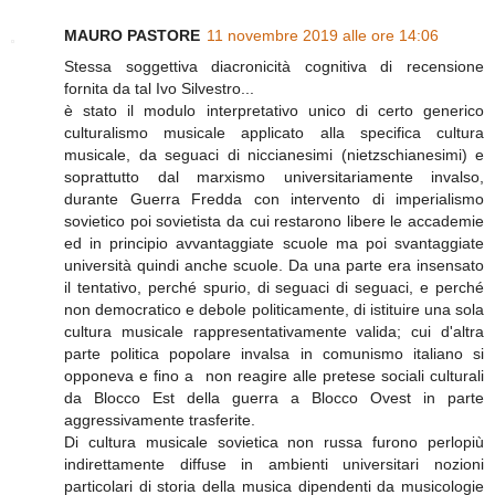
MAURO PASTORE
11 novembre 2019 alle ore 14:06
Stessa soggettiva diacronicità cognitiva di recensione
fornita da tal Ivo Silvestro...
è stato il modulo interpretativo unico di certo generico
culturalismo musicale applicato alla specifica cultura
musicale, da seguaci di niccianesimi (nietzschianesimi) e
soprattutto dal marxismo universitariamente invalso,
durante Guerra Fredda con intervento di imperialismo
sovietico poi sovietista da cui restarono libere le accademie
ed in principio avvantaggiate scuole ma poi svantaggiate
università quindi anche scuole. Da una parte era insensato
il tentativo, perché spurio, di seguaci di seguaci, e perché
non democratico e debole politicamente, di istituire una sola
cultura musicale rappresentativamente valida; cui d'altra
parte politica popolare invalsa in comunismo italiano si
opponeva e fino a non reagire alle pretese sociali culturali
da Blocco Est della guerra a Blocco Ovest in parte
aggressivamente trasferite.
Di cultura musicale sovietica non russa furono perlopiù
indirettamente diffuse in ambienti universitari nozioni
particolari di storia della musica dipendenti da musicologie