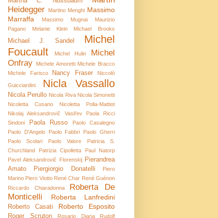
Martha C. Nussbaum
Heidegger
Massimo
Martino Menghi
Marraffa
Massimo Mugnai
Maurizio
Pagano
Melanie Klein
Michael Brooks
Michel
Michael J. Sandel
Foucault
Michel
Michel Hulin
Onfray
Michele Amoretti
Michele Bracco
Nancy Fraser
Michele Farisco
Niccolò
Nicla Vassallo
Guicciardini
Nicola Perullo
Nicola Riva
Nicola Simonetti
Nicoletta Cusano
Nicoletta Polla-Mattiot
Nikolaj Aleksandrovič Vasil’ev
Paola Ricci
Paola Russo
Sindoni
Paolo Casalegno
Paolo D'Angelo
Paolo Fabbri
Paolo Gherri
Paolo Scolari
Paolo Valore
Patricia S.
Churchland
Patrizia Cipolletta
Paul Natorp
Pierandrea
Pavel Aleksandrovič Florenskij
Amato
Piergiorgio Donatelli
Piero
Marino
Piero Viotto
René Char
René Guénon
Roberta De
Riccardo Chiaradonna
Monticelli
Roberta Lanfredini
Roberto Esposito
Roberto Casati
Roger Scruton
Rosario Diana
Rudolf