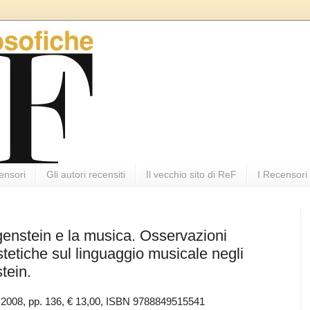
ensori
Gli autori recensiti
Il vecchio sito di ReF
I Recensori
genstein e la musica. Osservazioni
estetiche sul linguaggio musicale negli
tein.
ne, 2008, pp. 136, € 13,00, ISBN 9788849515541