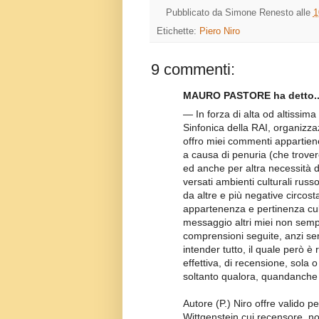
Pubblicato da
Simone Renesto
alle
1
Etichette:
Piero Niro
9 commenti:
MAURO PASTORE ha detto..
— In forza di alta od altissima 
Sinfonica della RAI, organizzaz
offro miei commenti appartien
a causa di penuria (che trover
ed anche per altra necessità d
versati ambienti culturali russo
da altre e più negative circost
appartenenza e pertinenza cult
messaggio altri miei non sempl
comprensioni seguite, anzi se
intender tutto, il quale però è 
effettiva, di recensione, sola
soltanto qualora, quandanche 
Autore (P.) Niro offre valido p
Wittgenstein cui recensore, no