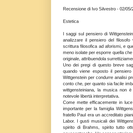
Recensione di Ivo Silvestro - 02/05
Estetica
I saggi sul pensiero di Wittgenstei
analizzare il pensiero del filosofo 
scrittura filosofica ad aforismi, e q
meno isolate per esporre quella che 
originale, attribuendola surrettiziame
Uno dei pregi di questo breve sag
quando viene esposto il pensiero d
Wittgenstein per condurre analisi pro
conto che, per quanto sia facile imba
wittgensteiniana, la musica non 
notevole libertà interpretativa.
Come mette efficacemente in luce
importante per la famiglia Wittgens
fratello Paul era un accreditato pia
Labor. I gusti musicali dei Wittgen
spirito di Brahms, spirito tutto o