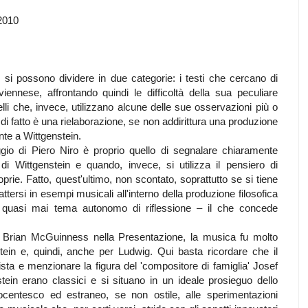
/2010
n si possono dividere in due categorie: i testi che cercano di
viennese, affrontando quindi le difficoltà della sua peculiare
uelli che, invece, utilizzano alcune delle sue osservazioni più o
di fatto è una rielaborazione, se non addirittura una produzione
nte a Wittgenstein.
gio di Piero Niro è proprio quello di segnalare chiaramente
i Wittgenstein e quando, invece, si utilizza il pensiero di
prie. Fatto, quest'ultimo, non scontato, soprattutto se si tiene
ttersi in esempi musicali all'interno della produzione filosofica
è quasi mai tema autonomo di riflessione – il che concede
 Brian McGuinness nella Presentazione, la musica fu molto
tein e, quindi, anche per Ludwig. Qui basta ricordare che il
nista e menzionare la figura del 'compositore di famiglia' Josef
stein erano classici e si situano in un ideale prosieguo dello
ttocentesco ed estraneo, se non ostile, alle sperimentazioni