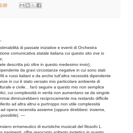
0:00
.
stimabilità di passate iniziative e eventi di Orchestra
ione comunicativa statale italiana cui questo sito ove io
e;
ete descritta più oltre in questo medesimo invio);
ipendente da gravi circostanze negative in cui sono stati
fili e russi italiani e da anche tutt'altra necessità dipendente
anze in cui ê stato versato mio particolare ambiente di
urale e civile... farò seguire a questo mio non semplice
ici, cui complessità in verità non aumentano se da singole
mmai diminuirebbero reciprocamente ma restando difficile
riferito ad altra altrui e purtroppo non utile complessità
 o ad opera recensita assieme (oppure direbbesi: insieme,
possibile). —
ensiero ermeneutico di euristiche musicali del filosofo L.
n parimenti, offre resoconto soltanto ipotetico in quanto