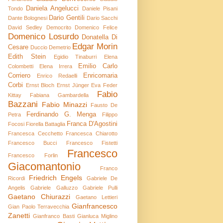
Daniela Angelucci
Tondo
Daniele Pisani
Dario Gentili
Dante Bolognesi
Dario Sacchi
David Sedley
Democrito
Domenico Felice
Domenico Losurdo
Donatella Di
Edgar Morin
Cesare
Duccio Demetrio
Edith Stein
Egidio Tinaburri
Elena
Emilio Carlo
Colombetti
Elena Irrera
Corriero
Enricomaria
Enrico Redaelli
Corbi
Ernst Bloch
Ernst Jünger
Eva Feder
Fabio
Kittay
Fabiana Gambardella
Bazzani
Fabio Minazzi
Fausto De
Ferdinando G. Menga
Petra
Filippo
Franca D'Agostini
Focosi
Fiorella Battaglia
Francesca Cecchetto
Francesca Chiarotto
Francesco Bucci
Francesco Fistetti
Francesco
Francesco Forlin
Giacomantonio
Franco
Friedrich Engels
Ricordi
Gabriele De
Angelis
Gabriele Galluzzo
Gabriele Pulli
Gaetano Chiurazzi
Gaetano Lettieri
Gianfrancesco
Gian Paolo Terravecchia
Zanetti
Gianfranco Basti
Gianluca Miglino