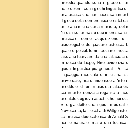
melodia quando sono in grado di 'us
ho problemi con i giochi linguistici 
una pratica che non necessariamente,
Il gioco della comprensione estetica 
un brano in una certa maniera, isola
Niro si sofferma su due interessant
musicale come acquisizione di un
psicologiche del piacere estetico:
quale è possibile rintracciare mecca
lasciarsi fuorviare da una fallacie an
In secondo luogo, Niro evidenzia 
giochi linguistici più generali. P
linguaggio musicale e, in ultima i
universale, ma si inserisce all'intern
aneddoto di un musicista albanes
commentò, senza arroganza o incom
orientale coglieva aspetti che noi oc
Si è già detto che i gusti musicali
Novecento; la filosofia di Wittgenst
La musica dodecafonica di Arnold S
non è naturale, ma è una tecnica,