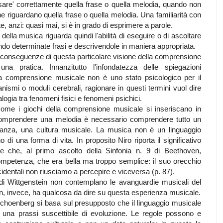
are' correttamente quella frase o quella melodia, quando non
che riguardano quella frase o quella melodia. Una familiarità con
 anzi: quasi mai, si è in grado di esprimere a parole.
della musica riguarda quindi l'abilità di eseguire o di ascoltare
ndo determinate frasi e descrivendole in maniera appropriata.
i conseguenze di questa particolare visione della comprensione
a pratica. Innanzitutto l'infondatezza delle spiegazioni
 la comprensione musicale non è uno stato psicologico per il
nismi o moduli cerebrali, ragionare in questi termini vuol dire
alogia tra fenomeni fisici e fenomeni psichici.
come i giochi della comprensione musicale si inseriscano in
er comprendere una melodia è necessario comprendere tutto un
stanza, una cultura musicale. La musica non è un linguaggio
o di una forma di vita. In proposito Niro riporta il significativo
e che, al primo ascolto della Sinfonia n. 9 di Beethoven,
petenza, che era bella ma troppo semplice: il suo orecchio
cidentali non riusciamo a percepire e viceversa (p. 87).
 di Wittgenstein non contemplano le avanguardie musicali del
ein, invece, ha qualcosa da dire su questa esperienza musicale.
choenberg si basa sul presupposto che il linguaggio musicale
 una prassi suscettibile di evoluzione. Le regole possono e