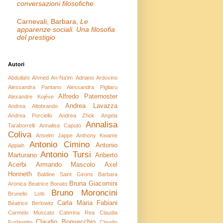
conversazioni filosofiche
Carnevali, Barbara,
Le
apparenze sociali. Una filosofia
del prestigio
Autori
Abdullahi Ahmed An-Na'im
Adriano Ardovino
Alessandra Pantano
Alessandra Pigliaru
Alfredo Paternoster
Alexandre Kojève
Andrea Lavazza
Andrea Altobrando
Andrea Porciello
Andrea Zhok
Angela
Annalisa
Taraborrelli
Annalisa Caputo
Coliva
Anselm Jappe
Anthony Kwame
Antonio Cimino
Antonio
Appiah
Antonio Tursi
Marturano
Ariberto
Acerbi
Armando Mascolo
Axel
Honneth
Baldine Saint Girons
Barbara
Bruna Giacomini
Aronica
Beatrice Bonato
Bruno Moroncini
Brunello Lotti
Carla Maria Fabiani
Béatrice Berlowitz
Carmelo Muscato
Caterina Rea
Claudia
Claudio Bonvecchio
Furlanetto
Claudio