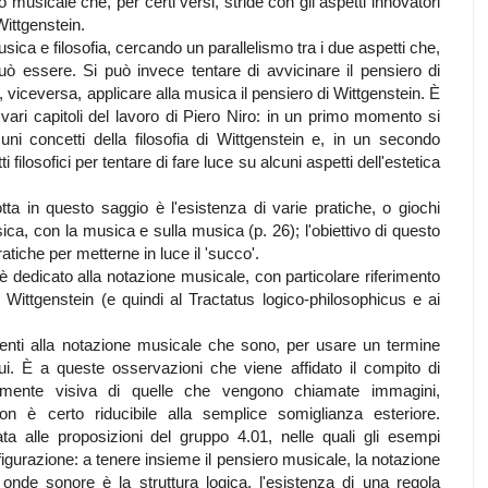
sicale che, per certi versi, stride con gli aspetti innovatori
Wittgenstein.
ica e filosofia, cercando un parallelismo tra i due aspetti che,
uò essere. Si può invece tentare di avvicinare il pensiero di
, viceversa, applicare alla musica il pensiero di Wittgenstein. È
vari capitoli del lavoro di Piero Niro: in un primo momento si
cuni concetti della filosofia di Wittgenstein e, in un secondo
filosofici per tentare di fare luce su alcuni aspetti dell'estetica
tta in questo saggio è l'esistenza di varie pratiche, o giochi
sica, con la musica e sulla musica (p. 26); l'obiettivo di questo
tiche per metterne in luce il 'succo'.
 è dedicato alla notazione musicale, con particolare riferimento
o Wittgenstein (e quindi al Tractatus logico-philosophicus e ai
menti alla notazione musicale che sono, per usare un termine
ui. È a queste osservazioni che viene affidato il compito di
vamente visiva di quelle che vengono chiamate immagini,
n è certo riducibile alla semplice somiglianza esteriore.
ta alle proposizioni del gruppo 4.01, nelle quali gli esempi
ffigurazione: a tenere insieme il pensiero musicale, la notazione
 onde sonore è la struttura logica, l'esistenza di una regola