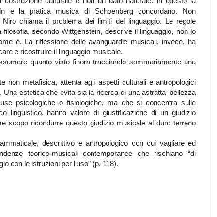
ostruzione culturale e non un dato naturale: in questo la
nstein e la pratica musica di Schoenberg concordano. Non
Niro chiama il problema dei limiti del linguaggio. Le regole
ilosofia, secondo Wittgenstein, descrive il linguaggio, non lo
ome è. La riflessione delle avanguardie musicali, invece, ha
re e ricostruire il linguaggio musicale.
 riassumere quanto visto finora tracciando sommariamente una
e non metafisica, attenta agli aspetti culturali e antropologici
 Una estetica che evita sia la ricerca di una astratta 'bellezza
cause psicologiche o fisiologiche, ma che si concentra sulle
o linguistico, hanno valore di giustificazione di un giudizio
e scopo ricondurre questo giudizio musicale al duro terreno
rammaticale, descrittivo e antropologico con cui vagliare ed
endenze teorico-musicali contemporanee che rischiano “di
io con le istruzioni per l'uso” (p. 118).