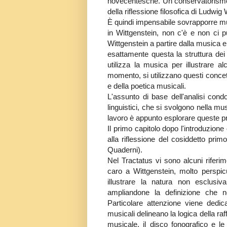
novecentesche. Un conservatorismo mu
della riflessione filosofica di Ludwig 
È quindi impensabile sovrapporre mus
in Wittgenstein, non c'è e non ci p
Wittgenstein a partire dalla musica e
esattamente questa la struttura dei 
utilizza la musica per illustrare al
momento, si utilizzano questi concetti 
e della poetica musicali.
L'assunto di base dell'analisi condo
linguistici, che si svolgono nella mu
lavoro è appunto esplorare queste pra
Il primo capitolo dopo l'introduzione
alla riflessione del cosiddetto prim
Quaderni).
Nel Tractatus vi sono alcuni riferi
caro a Wittgenstein, molto perspic
illustrare la natura non esclusi
ampliandone la definizione che no
Particolare attenzione viene dedica
musicali delineano la logica della ra
musicale, il disco fonografico e le