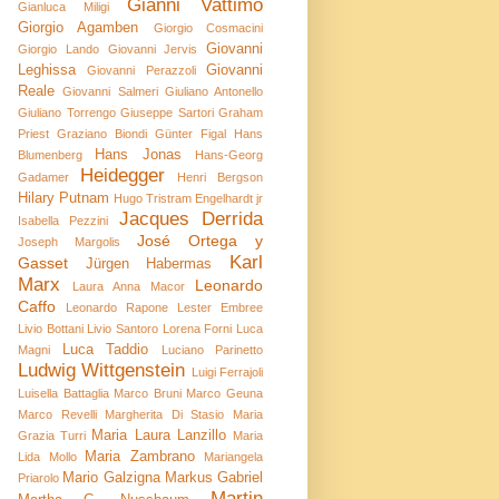
Gianni Vattimo
Gianluca Miligi
Giorgio Agamben
Giorgio Cosmacini
Giovanni
Giorgio Lando
Giovanni Jervis
Leghissa
Giovanni
Giovanni Perazzoli
Reale
Giovanni Salmeri
Giuliano Antonello
Giuliano Torrengo
Giuseppe Sartori
Graham
Priest
Graziano Biondi
Günter Figal
Hans
Hans Jonas
Blumenberg
Hans-Georg
Heidegger
Gadamer
Henri Bergson
Hilary Putnam
Hugo Tristram Engelhardt jr
Jacques Derrida
Isabella Pezzini
José Ortega y
Joseph Margolis
Karl
Gasset
Jürgen Habermas
Marx
Leonardo
Laura Anna Macor
Caffo
Leonardo Rapone
Lester Embree
Livio Bottani
Livio Santoro
Lorena Forni
Luca
Luca Taddio
Magni
Luciano Parinetto
Ludwig Wittgenstein
Luigi Ferrajoli
Luisella Battaglia
Marco Bruni
Marco Geuna
Marco Revelli
Margherita Di Stasio
Maria
Maria Laura Lanzillo
Grazia Turri
Maria
Maria Zambrano
Lida Mollo
Mariangela
Mario Galzigna
Markus Gabriel
Priarolo
Martin