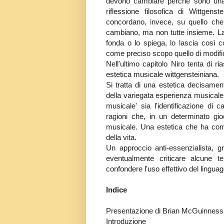
devono cambiare perché sono una c
riflessione filosofica di Wittge
concordano, invece, su quello che 
cambiano, ma non tutte insieme. La f
fonda o lo spiega, lo lascia così c
come preciso scopo quello di modifica
Nell'ultimo capitolo Niro tenta di
estetica musicale wittgensteiniana.
Si tratta di una estetica decisament
della variegata esperienza musicale.
musicale' sia l'identificazione di 
ragioni che, in un determinato gioc
musicale. Una estetica che ha com
della vita.
Un approccio anti-essenzialista, g
eventualmente criticare alcune t
confondere l'uso effettivo del linguagg
Indice
Presentazione di Brian McGuinness
Introduzione