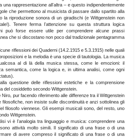
 una rappresentazione all'altra – e questo indipendentemente
egole che permettono al musicista di passare dallo spartito alla
 la riproduzione sonora di un giradischi (e Wittgenstein non
le!). Tenere ferma l'attenzione su questa struttura logica
ni può forse essere utile per comprendere alcune prassi
anea che si discostano non poco dal tradizionale pentagramma
alcune riflessioni dei Quaderni (14.2.1915 e 5.3.1915) nelle quali
proposizioni e la melodia è una specie di tautologia. La musica
ualcosa al di là della musica stessa, come le emozioni: il
za semantica, come la logica e, in ultima analisi, come ogni
ctatus).
alla questione delle riflessioni estetiche e la comprensione
ofia del cosiddetto secondo Wittgenstein.
Niro, pur facendo riferimento alle differenze tra il Wittgenstein
filosofiche, non insiste sulle discontinuità e anzi sottolinea gli
del filosofo viennese. Gli esempi musicali sono, del resto, uno
ondo Wittgenstein.
alisi vi è l'analogia tra linguaggio e musica: comprendere una
o attività molto simili. Il significato di una frase o di una
mare di avere compreso il significato di una frase o di una