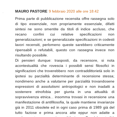
MAURO PASTORE
9 febbraio 2020 alle ore 18:42
Prima parte di pubblicazione recensita offre rassegna solo
di tipo essenziale, non propriamente essenziale, difatti
sintesi ne sono smentite da titoli di indice accluso, che
recano confini cui relative specificazioni non
generalizzazioni; e se generalizzate specificazioni in codesti
lavori recensiti, perlomeno queste sarebbero criticamente
ripensabili o refutabili, questo con rassegna invece non
risultando possibile.
Di pensieri dunque: trasposti, da recensore, si nota
acontestualità che rovescia i possibili sensi filosofici in
significazioni che troverebbero non contraddittorietà solo in
ipotesi su parzialità determinante di recensione stessa;
nondimeno anche a valutarne per parzialità trovandosene
espressioni di assolutismi antropologici e non inadatti a
sostenere etnofobia per giunta in una attualità di
sopravvivenza etnica... insomma trovasi in recensione una
manifestazione di antifilosofia, la quale mantiene invarianze
già in 2011 obsolete ed in ogni caso prima di 1989 già del
tutto faziose e prima ancora atte eppur non adatte a