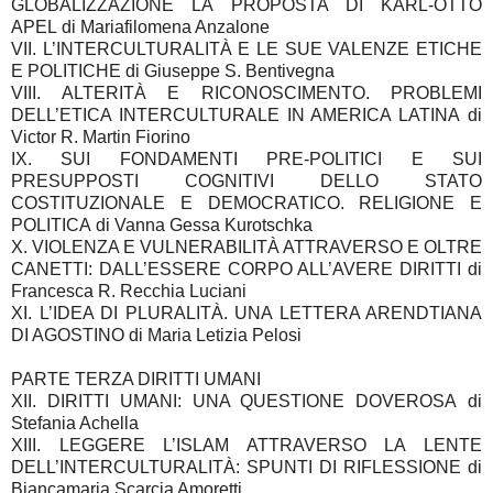
GLOBALIZZAZIONE LA PROPOSTA DI KARL-OTTO
APEL
di Mariafilomena Anzalone
VII. L’INTERCULTURALITÀ E LE SUE VALENZE ETICHE
E POLITICHE
di Giuseppe S. Bentivegna
VIII. ALTERITÀ E RICONOSCIMENTO. PROBLEMI
DELL’ETICA INTERCULTURALE IN AMERICA LATINA
di
Victor R. Martin Fiorino
IX. SUI FONDAMENTI PRE-POLITICI E SUI
PRESUPPOSTI COGNITIVI DELLO STATO
COSTITUZIONALE E DEMOCRATICO. RELIGIONE E
POLITICA
di Vanna Gessa Kurotschka
X. VIOLENZA E VULNERABILITÀ ATTRAVERSO E OLTRE
CANETTI: DALL’ESSERE CORPO ALL’AVERE DIRITTI
di
Francesca R. Recchia Luciani
XI. L’IDEA DI PLURALITÀ. UNA LETTERA ARENDTIANA
DI AGOSTINO
di Maria Letizia Pelosi
PARTE TERZA DIRITTI UMANI
XII. DIRITTI UMANI: UNA QUESTIONE DOVEROSA
di
Stefania Achella
XIII. LEGGERE L’ISLAM ATTRAVERSO LA LENTE
DELL’INTERCULTURALITÀ: SPUNTI DI RIFLESSIONE
di
Biancamaria Scarcia Amoretti