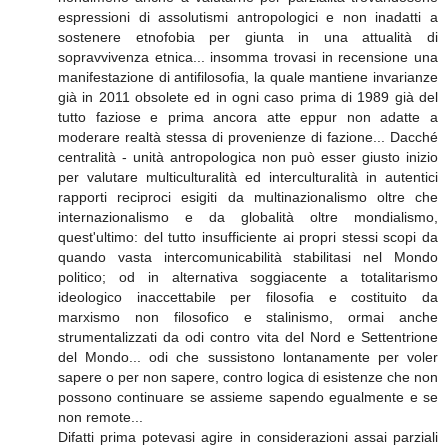
espressioni di assolutismi antropologici e non inadatti a
sostenere etnofobia per giunta in una attualità di
sopravvivenza etnica... insomma trovasi in recensione una
manifestazione di antifilosofia, la quale mantiene invarianze
già in 2011 obsolete ed in ogni caso prima di 1989 già del
tutto faziose e prima ancora atte eppur non adatte a
moderare realtà stessa di provenienze di fazione... Dacché
centralità - unità antropologica non può esser giusto inizio
per valutare multiculturalità ed interculturalità in autentici
rapporti reciproci esigiti da multinazionalismo oltre che
internazionalismo e da globalità oltre mondialismo,
quest'ultimo: del tutto insufficiente ai propri stessi scopi da
quando vasta intercomunicabilità stabilitasi nel Mondo
politico; od in alternativa soggiacente a totalitarismo
ideologico inaccettabile per filosofia e costituito da
marxismo non filosofico e stalinismo, ormai anche
strumentalizzati da odi contro vita del Nord e Settentrione
del Mondo... odi che sussistono lontanamente per voler
sapere o per non sapere, contro logica di esistenze che non
possono continuare se assieme sapendo egualmente e se
non remote...
Difatti prima potevasi agire in considerazioni assai parziali