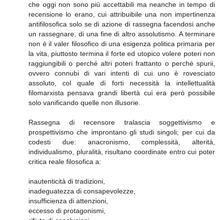
che oggi non sono più accettabili ma neanche in tempo di
recensione lo erano, cui attribuibile una non impertinenza
antifilosofica solo se di azione di rassegna facendosi anche
un rassegnare, di una fine di altro assolutismo. A terminare
non è il valer filosofico di una esigenza politica primaria per
la vita, piuttosto termina il forte ed utopico volere poteri non
raggiungibili o perché altri poteri frattanto o perché spurii,
ovvero connubi di vari intenti di cui uno è rovesciato
assoluto, col quale di forti necessità la intellettualità
filomarxista pensava grandi libertà cui era però possibile
solo vanificando quelle non illusorie.
Rassegna di recensore tralascia soggettivismo e
prospettivismo che improntano gli studi singoli; per cui da
codesti due: anacronismo, complessità, alterità,
individualismo, pluralità, risultano coordinate entro cui poter
critica reale filosofica a:
inautenticità di tradizioni,
inadeguatezza di consapevolezze,
insufficienza di attenzioni,
eccesso di protagonismi,