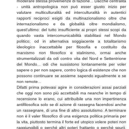
moderare stessa provenienze di fazione... Dacché centralità
- unità antropologica non può esser giusto inizio per
valutare multiculturalità ed interculturalità in autentici
rapporti reciproci esigiti da multinazionalismo oltre che
internazionalismo e da globalità oltre mondialismo,
quest'ultimo: del tutto insufficiente ai propri stessi scopi da
quando vasta intercomunicabilità stabilitasi nel Mondo
politico; od in alternativa soggiacente a totalitarismo
ideologico inaccettabile per filosofia e costituito da
marxismo non filosofico e stalinismo, ormai anche
strumentalizzati da odi contro vita del Nord e Settentrione
del Mondo... odi che sussistono lontanamente per voler
sapere o per non sapere, contro logica di esistenze che non
possono continuare se assieme sapendo egualmente e se
non remote...
Difatti prima potevasi agire in considerazioni assai parziali
che oggi non sono più accettabili ma neanche in tempo di
recensione lo erano, cui attribuibile una non impertinenza
antifilosofica solo se di azione di rassegna facendosi anche
un rassegnare, di una fine di altro assolutismo. A terminare
non è il valer filosofico di una esigenza politica primaria per
la vita, piuttosto termina il forte ed utopico volere poteri non
raggiungibili o perché altri poteri frattanto o perché spurii,