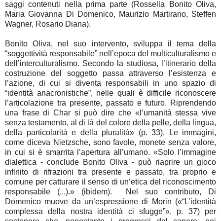
saggi contenuti nella prima parte
(Rossella Bonito Oliva,
Maria Giovanna Di Domenico, Maurizio Martirano, Steffen
Wagner, Rosario Diana).
Bonito Oliva, nel suo intervento, sviluppa il tema della “soggettività responsabile” nell’epoca del multiculturalismo e dell’interculturalismo. Secondo la studiosa, l’itinerario della costruzione del soggetto passa attraverso l’esistenza e l’azione, di cui si diventa responsabili in uno spazio di “identità anacronistiche”, nelle quali è difficile riconoscere l’articolazione tra presente, passato e futuro. Riprendendo una frase di Char si può dire che «l’umanità stessa vive senza testamento, al di là del colore della pelle, della lingua, della particolarità e della pluralità» (p. 33). Le immagini, come diceva Nietzsche, sono favole, monete senza valore, in cui si è smarrita l’apertura all’umano. «Solo l’immagine dialettica - conclude Bonito Oliva - può riaprire un gioco infinito di rifrazioni tra presente e passato, tra proprio e comune per catturare il senso di un’etica del riconoscimento responsabile (...).» (ibidem). Nel suo contributo, Di Domenico muove da un’espressione di Morin («“L’identità complessa della nostra identità ci sfugge”», p. 37) per sostenere che, nonostante i progressi del sapere, noi restiamo «“un mistero per noi stessi”» (ibidem). Se, per un verso, il mondo è spinto da un potente “quadrimotore” che sta dando vita ad «“un nuovo Leviatano di carattere planetario”» (p. 46), per altro verso, osserva Morin, c’è una “seconda elica”, contraria alla prima, che muove l’umanità e si caratterizza per la consapevolezza di una «“patria terrestre che prepara una cittadinanza planetaria”» (ibidem). Quale sarà «l’identità futura dell’umanità?», si chiede allora Di Domenico. Per uscire dall’impasse Morin risponde che è la coscienza a distinguere l’essere umano dagli altri esseri viventi, in quanto “macchine non banali”, dipendenti ma autonomi (p. 48). Riappropriarci delle «“forme nascenti del linguaggio, della mente, della coscienza”», ci permetterà dunque di essere i “piloti” del vascello-terra: «“l’originale è l’essere incompiuto dalla nascita, è l’infanzia salvaguardata nell’età, è la polivalenza e le molteplici potenzialità di homo complexus, è la comunità di una società”» (p. 49). Martirano, poi, ridiscute il significato di una filosofia interculturale a partire dall’analisi del rapporto io-tu nell’ontologia di De Finance, nella filosofia della cultura di Cassirer e nell’etica di Lévinas, passando per Geetz, Amselle e Piovani. Sulla scia di Waldenfels, anche per Martirano «il dialogo interculturale può essere costruito solo attraverso una pratica storica e contingente che, tenendo conto dell’asimmetria tra il proprio e l’estraneo, escluda qualsiasi primato o egemonia ontologica, qualsiasi egocentrismo o altro centrismo, e si muova nella direzione della costituzione di una “sfera intermedia” in cui sempre di nuovo il dialogo viene aperto» (pp. 65-66). Sulla scorta della lezione dei sociologi contemporanei Beck e Bauman, il lavoro di Wagner indica nel concetto di individuo uno degli aspetti distintivi dell’identità del soggetto contemporaneo. L’identità contemporanea individualizzata pervade, attraverso i canali dell’economia globale, la vita dei singoli e delle collettività. «La tesi di fondo di questo contributo - scrive Wagner - è che l’individuo globale e interculturale viva la propria condizione, sempre e ovunque si trovi, come un a priori, cioè a prescindere dall’esperienza empirica personale che a questa condizione re-agisce» (p. 71). Diana ricostruisce la genesi filosofica dell’idea di un Io plurimo: da Aristotele a Montaigne, da Hume a Novalis, da Nietzsche a Pirandello, fino a Sen. Lo studioso approfondisce, inoltre, il nesso fra la questione delle identità plurime e quella della identificazione (cfr. p. 89), introducendo, sulle tracce di Vico, Kant e Lévinas, il tema della visione intuitiva del volto. Diana ricorda che quella che Sen chiama «“l’inaggirabile natura plurale delle nostre identità”» rappresenta «una risorsa ancora più interessante per le questioni connesse all’integrazione interculturale» (p. 91). I contributi della seconda parte del volume vertono sul tema del riconoscimento (Mariafilomena Anzalone, Giuseppe S. Bentivegna, Victor R. Martín Fiorino, Vanna Gessa Kurotschka, Francesca R. Recchia Luciani, Maria Letizia Pelosi). Anzalone apre questa sezione indagando il rapporto tra giustizia e riconoscimento nell’età della globalizzazione dalla prospettiva di Karl-Otto Apel. Quest’ultimo, infatti, è convinto della possibilità di fondare razionalmente l’etica sulla base di principi a priori validi universalmente, che costituirebbero l’ossatura di una «“macroetica planetaria fondata razionalmente di giustizia e co-responsabilità valide universalmente, ossia interculturalmente per tutti gli uomini”» (p. 99). Sulla scia di Wittgenstein e Peirce, anche Apel ritiene che il soggetto non esista se non come Gespräch, come dialogo intersoggettivo. La struttura a priori in cui gli individui sono già da sempre inseriti è il «“gioco linguistico trascendentale della comunità illimitata della comunicazione”» (p. 100), cioè una comunità ideale di piena intesa fra tutti i membri che la compongono. A differenza di Habermas, che concepiva il principio del discorso come un mero regolamento procedurale neutro dal punto di vista morale, per Apel, invece, esso è il fondamento stesso della morale. La dimensione di giustizia delle norme morali costituisce, secondo Apel, la «“base (....) dell’idea dei ‛diritti dell’uomo’ e rende possibile la loro fondazione ultima etico-discorsiva”» (p. 108). Tale fondazione non si basa su «una metafisica del diritto naturale», ma è «“co-fondata, alla fin fine, con la fondazione trascendental-pragmatica della morale”» (ibidem). Il saggio di Bentivegna si sofferma sulle valenze etico-politiche dell’interculturalità. «La comprensione tra individui e tra culture pone innanzitutto l’esigenza della teorizzazione di una nuova ermeneutica e della relativa comunicabilità, di un nuovo umanesimo e di un nuovo cosmopolitismo» (p. 118). La sfida dell’interculturalità, come «strumento di pace» (p. 128), sarà vincente «a condizione di affrontarla con adeguate categorie e con la volontà di porre in essere una sospensione metodologica delle proprie radici e tradizioni per l’ascolto dell’altro (anche appartenente al nostro modo di pensare) a cui si riconosce parità di diritti e di opportunità come imperativo etico e politico» (p. 119). Uno sguardo latinoamericano sulla questione dell’interculturalità ci viene offerto da Martín Fiorino. Nel contesto delle lotte per il riconoscimento della dignità umana, in America Latina, si possono individuare tre momenti fondamentalii: ‛Etica Latinoamericana’, ‛Etica della Liberazione’ ed ‛Etica Interculturale Latinoamericana’. L’‛Etica Latinoamericana’, collocata nella seconda metà del XX secolo, ha sottolineato la valorizzazione dell’indoamericano e delle culture aborigene. L’‛Etica della Liberazione’ è sorta negli anni ’70 in Argentina (grazie a Enrique Dussel), per poi espandersi in Messico, Perù, Brasile, Uruguay e in altri paesi latinoamericani. Il riconoscimento della dignità umana sarebbe stato l’esito di lotte di liberazione contro il potere neocoloniale e imperialista. L’‛Etica Interculturale Latinoamericana’, infine, si è sviluppata nelle ultime due decadi del XX secolo, quando viene presentata da alcuni dei suoi principali teorici (R. Fornet-Betancourt, R. Salas) come un’etica pensata per contesti conflittuali. Gessa Kurotschka propone un’interessante riflessione sui fondamenti pre-politici e sui presupposti cognitivi dello Stato costituzionale e democratico nell’ambito dei rapporti tra religione e politica. Le posizioni di Habermas e Taylor divergono sul senso e sul ruolo della religione nella sfera pubblica. «Habermas - scrive la studiosa - ne definisce bene la rilevanza funzionale, legata alla contingenza storico-politica della perdita dell’influenza dei valori laici a causa di certi effetti negativi della globalizzazione. Per Taylor, invece, l’apprezzamento dell’esperienza religiosa (...) è motivato piuttosto da una profonda revisione della teoria classica della secolarizzazione che ne mette in evidenza le carenze proprio sul piano della diagnosi implicita nella filosofia della storia che ne costituiva il presupposto» (p. 149). Rispetto a Habermas e Taylor, Martha Nussbaum sostiene invece la grande importanza dell’esperienza religiosa. Pertanto lo Stato ha il compito di tutelare la possibilità che quest’esperienza possa essere vissuta da tutti i cittadini credenti nel rispetto dell’uguaglianza. Gessa Kurotschka ricorda che negli ultimi anni sono stati pubblicati due importanti volumi, dedicati alla memoria di Rawls, che hanno messo in discussione il concetto di giustizia: Le nuove frontiere della giustizia di Nussbaum, e The Idea of Justice di Sen. L’approccio delle capacità, pensato inizialmente sia da Sen sia da Nussbaum per risolvere i problemi distributivi che la teoria di Rawls non riesce a risolvere, è, fin dalle fondamenta, interculturale, in quanto fra le capacità umane essenziali, che «tutti devono acquisire per poter avere una vita davvero umana», vi è quella di «ricercare il senso ultimo della vita e della morte» (p. 156). In The Idea of Justice, Sen affronta il problema del riferimento pre-politico della teoria liberale. Se Habermas e Taylor «ricostruiscono i presupposti normativi della democrazia a partire dalla vicenda storico-politica dell’occidente europeo», Sen «rivendica l’appartenenza di tali presupposti alla più ampia storia dell’umanità» (p. 158). Biopolitica e biofilosofia s’intersecano nel contributo di Recchia Luciani. Lo studioso trae spunto dalle acute osservazioni di Canetti in Massa e potere (1960) sulla perversione del potere di Hitler, per articolare, attraverso la lezione di Foucault e della Arendt, una disamina sul biopotere ed i paradigmi dell’orrore nella violenza totalitaria, avanzando l’ipotesi di un radicamento biofilosofico nella rifondazione dei diritti sulla base “trascendentale-plurive