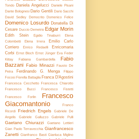
Daniela Angelucci
Tondo
Daniele Pisani
Dario Gentili
Dante Bolognesi
Dario Sacchi
David Sedley
Democrito
Domenico Felice
Domenico Losurdo
Donatella Di
Edgar Morin
Cesare
Duccio Demetrio
Edith Stein
Egidio Tinaburri
Elena
Emilio Carlo
Colombetti
Elena Irrera
Corriero
Enricomaria
Enrico Redaelli
Corbi
Ernst Bloch
Ernst Jünger
Eva Feder
Fabio
Kittay
Fabiana Gambardella
Bazzani
Fabio Minazzi
Fausto De
Ferdinando G. Menga
Petra
Filippo
Franca D'Agostini
Focosi
Fiorella Battaglia
Francesca Cecchetto
Francesca Chiarotto
Francesco Bucci
Francesco Fistetti
Francesco
Francesco Forlin
Giacomantonio
Franco
Friedrich Engels
Ricordi
Gabriele De
Angelis
Gabriele Galluzzo
Gabriele Pulli
Gaetano Chiurazzi
Gaetano Lettieri
Gianfrancesco
Gian Paolo Terravecchia
Zanetti
Gianfranco Basti
Gianluca Miglino