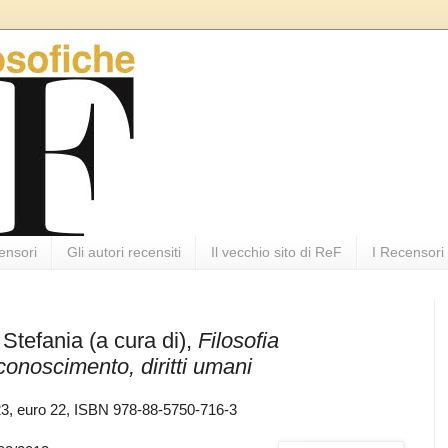
ensori
Gli autori recensiti
Il vecchio sito di ReF
I Recensori
Stefania (a cura di),
Filosofia
riconoscimento, diritti umani
23, euro 22, ISBN 978-88-5750-716-3