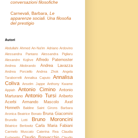
conversazioni filosofiche
Carnevali, Barbara,
Le
apparenze sociali. Una filosofia
del prestigio
Autori
Abdullahi Ahmed An-Na'im
Adriano Ardovino
Alessandra Pantano
Alessandra Pigliaru
Alfredo Paternoster
Alexandre Kojève
Andrea Lavazza
Andrea Altobrando
Andrea Porciello
Andrea Zhok
Angela
Annalisa
Taraborrelli
Annalisa Caputo
Coliva
Anselm Jappe
Anthony Kwame
Antonio Cimino
Antonio
Appiah
Antonio Tursi
Marturano
Ariberto
Acerbi
Armando Mascolo
Axel
Honneth
Baldine Saint Girons
Barbara
Bruna Giacomini
Aronica
Beatrice Bonato
Bruno Moroncini
Brunello Lotti
Carla Maria Fabiani
Béatrice Berlowitz
Carmelo Muscato
Caterina Rea
Claudia
Claudio Bonvecchio
Furlanetto
Claudio