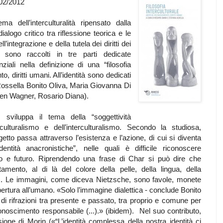
2/02/2012
 dell’interculturalità ripensato dalla
alogo critico tra riflessione teorica e le
l’integrazione e della tutela dei diritti dei
i sono raccolti in tre parti dedicate
iali nella definizione di una “filosofia
to, diritti umani. All’identità sono dedicati
ossella Bonito Oliva, Maria Giovanna Di
fen Wagner, Rosario Diana).
a scia di Wittgenstein e Peirce, anche Apel ritiene che il soggetto non esista se non come Gespräch, come dialogo intersoggettivo. La struttura a priori in cui gli individui sono già da sempre inseriti è il «“gioco linguistico trascendentale della comunità illimitata della comunicazione”» (p. 100), cioè una comunità ideale di piena intesa fra tutti i membri che la compongono. A differenza di Habermas, che concepiva il principio del discorso come un mero regolamento procedurale neutro dal punto di vista morale, per Apel, invece, esso è il fondamento stesso della morale. La dimensione di giustizia delle norme morali costituisce, secondo Apel, la «“base (....) dell’idea dei ‛diritti dell’uomo’ e rende possibile la loro fondazione ultima etico-discorsiva”» (p. 108). Tale fondazione non si basa su «una metafisica del diritto naturale», ma è «“co-fondata, alla fin fine, con la fondazione trascendental-pragmatica della morale”» (ibidem). Il saggio di Bentivegna si sofferma sulle valenze etico-politiche dell’interculturalità. «La comprensione tra individui e tra culture pone innanzitutto l’esigenza della teorizzazione di una nuova ermeneutica e della relativa comunicabilità, di un nuovo umanesimo e di un nuovo cosmopolitismo» (p. 118). La sfida dell’interculturalità, come «strumento di pace» (p. 128), sarà vincente «a condizione di affrontarla con adeguate categorie e con la volontà di porre in essere una sospensione metodologica delle proprie radici e tradizioni per l’ascolto dell’altro (anche appartenente al nostro modo di pensare) a cui si riconosce parità di diritti e di opportunità come imperativo etico e politico» (p. 119). Uno sguardo latinoamericano sulla questione dell’interculturalità ci viene offerto da Martín Fiorino. Nel contesto delle lotte per il riconoscimento della dignità umana, in America Latina, si possono individuare tre momenti fondamentalii: ‛Etica Latinoamericana’, ‛Etica della Liberazione’ ed ‛Etica Interculturale Latinoamericana’. L’‛Etica Latinoamericana’, collocata nella seconda metà del XX secolo, ha sottolineato la valorizzazione dell’indoamericano e delle culture aborigene. L’‛Etica della Liberazione’ è sorta negli anni ’70 in Argentina (grazie a Enrique Dussel), per poi espandersi in Messico, Perù, Brasile, Uruguay e in altri paesi latinoamericani. Il riconoscimento della dignità umana sarebbe stato l’esito di lotte di liberazione contro il potere neocoloniale e imperialista. L’‛Etica Interculturale Latinoamericana’, infine, si è sviluppata nelle ultime due decadi del XX secolo, quando viene presentata da alcuni dei suoi principali teorici (R. Fornet-Betancourt, R. Salas) come un’etica pensata per contesti conflittuali. Gessa Kurotschka propone un’interessante riflessione sui fondamenti pre-politici e sui presupposti cognitivi dello Stato costituzionale e democratico nell’ambito dei rapporti tra religione e politica. Le posizioni di Habermas e Taylor divergono sul senso e sul ruolo della religione nella sfera pubblica. «Habermas - scrive la studiosa - ne definisce bene la rilevanza funzionale, legata alla contingenza storico-politica della perdita dell’influenza dei valori laici a causa di certi effetti negativi della globalizzazione. Per Taylor, invece, l’apprezzamento dell’esperienza religiosa (...) è motivato piuttosto da una profonda revisione della teoria classica della secolarizzazione che ne mette in evidenza le carenze proprio sul piano della diagnosi implicita nella filosofia della storia che ne costituiva il presupposto» (p. 149). Rispetto a Habermas e Taylor, Martha Nussbaum sostiene invece la grande importanza dell’esperienza religiosa. Pertanto lo Stato ha il compito di tutelare la possibilità che quest’esperienza possa essere vissuta da tutti i cittadini credenti nel rispetto dell’uguaglianza. Gessa Kurotschka ricorda che negli ultimi anni sono stati pubblicati due importanti volumi, dedicati alla memoria di Rawls, che hanno messo in discussione il concetto di giustizia: Le nuove frontiere della giustizia di Nussbaum, e The Idea of Justice di Sen. L’approccio delle capacità, pensato inizialmente sia da Sen sia da Nussbaum per risolvere i problemi distributivi che la teoria di Rawls non riesce a risolvere, è, fin dalle fondamenta, interculturale, in quanto fra le capacità umane essenziali, che «tutti devono acquisire per poter avere una vita davvero umana», vi è quella di «ricercare il senso ultimo della vita e della morte» (p. 156). In The Idea of Justice, Sen affronta il problema del riferimento pre-politico della teoria liberale. Se Habermas e Taylor «ricostruiscono i presupposti normativi della democrazia a partire dalla vicenda storico-politica dell’occidente europeo», Sen «rivendica l’appartenenza di tali presupposti alla più ampia storia dell’umanità» (p. 158). Biopolitica e biofilosofia s’intersecano nel contributo di Recchia Luciani. Lo studioso trae spunto dalle acute osservazioni di Canetti in Massa e potere (1960) sulla perversione del potere di Hitler, per articolare, attraverso la lezione di Foucault e della Arendt, una disamina sul biopotere ed i paradigmi dell’orrore nella violenza totalitaria, avanzando l’ipotesi di un radicamento biofilosofico nella rifondazione dei diritti sulla base “trascendentale-plurive