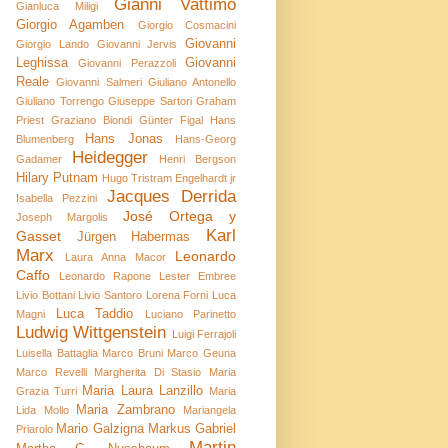
Gianni Vattimo
Gianluca Miligi
Giorgio Agamben
Giorgio Cosmacini
Giovanni
Giorgio Lando
Giovanni Jervis
Leghissa
Giovanni
Giovanni Perazzoli
Reale
Giovanni Salmeri
Giuliano Antonello
Giuliano Torrengo
Giuseppe Sartori
Graham
Priest
Graziano Biondi
Günter Figal
Hans
Hans Jonas
Blumenberg
Hans-Georg
Heidegger
Gadamer
Henri Bergson
Hilary Putnam
Hugo Tristram Engelhardt jr
Jacques Derrida
Isabella Pezzini
José Ortega y
Joseph Margolis
Karl
Gasset
Jürgen Habermas
Marx
Leonardo
Laura Anna Macor
Caffo
Leonardo Rapone
Lester Embree
Livio Bottani
Livio Santoro
Lorena Forni
Luca
Luca Taddio
Magni
Luciano Parinetto
Ludwig Wittgenstein
Luigi Ferrajoli
Luisella Battaglia
Marco Bruni
Marco Geuna
Marco Revelli
Margherita Di Stasio
Maria
Maria Laura Lanzillo
Grazia Turri
Maria
Maria Zambrano
Lida Mollo
Mariangela
Mario Galzigna
Markus Gabriel
Priarolo
Martin