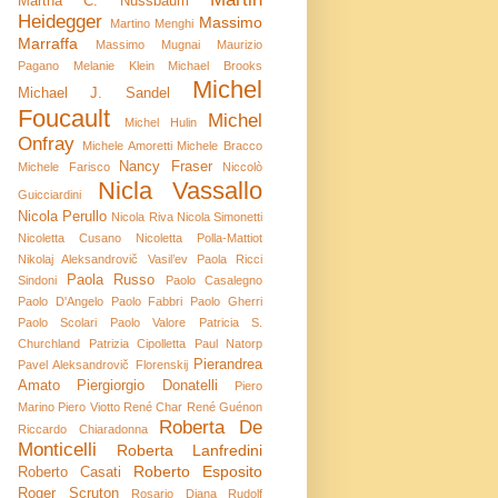
Martha C. Nussbaum
Heidegger
Massimo
Martino Menghi
Marraffa
Massimo Mugnai
Maurizio
Pagano
Melanie Klein
Michael Brooks
Michel
Michael J. Sandel
Foucault
Michel
Michel Hulin
Onfray
Michele Amoretti
Michele Bracco
Nancy Fraser
Michele Farisco
Niccolò
Nicla Vassallo
Guicciardini
Nicola Perullo
Nicola Riva
Nicola Simonetti
Nicoletta Cusano
Nicoletta Polla-Mattiot
Nikolaj Aleksandrovič Vasil’ev
Paola Ricci
Paola Russo
Sindoni
Paolo Casalegno
Paolo D'Angelo
Paolo Fabbri
Paolo Gherri
Paolo Scolari
Paolo Valore
Patricia S.
Churchland
Patrizia Cipolletta
Paul Natorp
Pierandrea
Pavel Aleksandrovič Florenskij
Amato
Piergiorgio Donatelli
Piero
Marino
Piero Viotto
René Char
René Guénon
Roberta De
Riccardo Chiaradonna
Monticelli
Roberta Lanfredini
Roberto Esposito
Roberto Casati
Roger Scruton
Rosario Diana
Rudolf