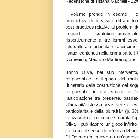
Recensione di Tiziana Gabrielli - 1
Il volume prende in esame il tema
prospettiva di un vivace ed aperto di
best practices relative ai problemi del
migranti. I contributi presentat
rispettivamente ai tre lemmi essenz
interculturale”: identità, riconoscimen
i saggi contenuti nella prima parte
(R
Domenico, Maurizio Martirano, Stef
Bonito Oliva, nel suo intervento, sviluppa il tema della “soggettività responsabile” nell’epoca del multiculturalismo e dell’interculturalismo. Secondo la studiosa, l’itinerario della costruzione del soggetto passa attraverso l’esistenza e l’azione, di cui si diventa responsabili in uno spazio di “identità anacronistiche”, nelle quali è difficile riconoscere l’articolazione tra presente, passato e futuro. Riprendendo una frase di Char si può dire che «l’umanità stessa vive senza testamento, al di là del colore della pelle, della lingua, della particolarità e della pluralità» (p. 33). Le immagini, come diceva Nietzsche, sono favole, monete senza valore, in cui si è smarrita l’apertura all’umano. «Solo l’immagine dialettica - conclude Bonito Oliva - può riaprire un gioco infinito di rifrazioni tra presente e passato, tra proprio e comune per catturare il senso di un’etica del riconoscimento responsabile (...).» (ibidem). Nel suo contributo, Di Domenico muove da un’espressione di Morin («“L’identità complessa della nostra identità ci sfugge”», p. 37) per sostenere che, nonostante i progressi del sapere, noi restiamo «“un mistero per noi stessi”» (ibidem). Se, per un verso, il mondo è spinto da un potente “quadrimotore” che sta dando vita ad «“un nuovo Leviatano di carattere planetario”» (p. 46), per altro verso, osserva Morin, c’è una “seconda elica”, contraria alla prima, che muove l’umanità e si caratterizza per la consapevolezza di una «“patria terrestre che prepara una cittadinanza planetaria”» (ibidem). Quale sarà «l’identità futura dell’umanità?», si chiede allora Di Domenico. Per uscire dall’impasse Morin risponde che è la coscienza a distinguere l’essere umano dagli altri esseri viventi, in quanto “macchine non banali”, dipendenti ma autonomi (p. 48). Riappropriarci delle «“forme nascenti del linguaggio, della mente, della coscienza”», ci permetterà dunque di essere i “piloti” del vascello-terra: «“l’originale è l’essere incompiuto dalla nascita, è l’infanzia salvaguardata nell’età, è la polivalenza e le molteplici potenzialità di homo complexus, è la comunità di una società”» (p. 49). Martirano, poi, ridiscute il significato di una filosofia interculturale a partire dall’analisi del rapporto io-tu nell’ontologia di De Finance, nella filosofia della cultura di Cassirer e nell’etica di Lévinas, passando per Geetz, Amselle e Piovani. Sulla scia di Waldenfels, anche per Martirano «il dialogo interculturale può essere costruito solo attraverso una pratica storica e contingente che, tenendo conto dell’asimmetria tra il proprio e l’estraneo, escluda qualsiasi primato o egemonia ontologica, qualsiasi egocentrismo o altro centrismo, e si muova nella direzione della costituzione di una “sfera intermedia” in cui sempre di nuovo il dialogo viene aperto» (pp. 65-66). Sulla scorta della lezione dei sociologi contemporanei Beck e Bauman, il lavoro di Wagner indica nel concetto di individuo uno degli aspetti distintivi dell’identità del soggetto contemporaneo. L’identità contemporanea individualizzata pervade, attraverso i canali dell’economia globale, la vita dei singoli e delle collettività. «La tesi di fondo di questo contributo - scrive Wagner - è che l’individuo globale e interculturale viva la propria condizione, sempre e ovunque si trovi, come un a priori, cioè a prescindere dall’esperienza empirica personale che a questa condizione re-agisce» (p. 71). Diana ricostruisce la genesi filosofica dell’idea di un Io plurimo: da Aristotele a Montaigne, da Hume a Novalis, da Nietzsche a Pirandello, fino a Sen. Lo studioso approfondisce, inoltre, il nesso fra la questione delle identità plurime e quella della identificazione (cfr. p. 89), introducendo, sulle tracce di Vico, Kant e Lévinas, il tema della visione intuitiva del volto. Diana ricorda che quella che Sen chiama «“l’inaggirabile natura plurale delle nostre identità”» rappresenta «una risorsa ancora più interessante per le questioni connesse all’integrazione interculturale» (p. 91). I contributi della seconda parte del volume vertono sul tema del riconoscimento (Mariafilomena Anzalone, Giuseppe S. Bentivegna, Victor R. Martín Fiorino, Vanna Gessa Kurotschka, Francesca R. Recchia Luciani, Maria Letizia Pelosi). Anzalone apre questa sezione indagando il rapporto tra giustizia e riconoscimento nell’età della globalizzazione dalla prospettiva di Karl-Otto Apel. Quest’ultimo, infatti, è convinto della possibilità di fondare razionalmente l’etica sulla base di principi a priori validi universalmente, che costituirebbero l’ossatura di una «“macroetica planetaria fondata razionalmente di giustizia e co-responsabilità valide universalmente, ossia interculturalmente per tutti gli uomini”» (p. 99). Sull