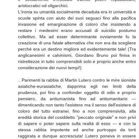
aristocratici od oligarchici.
L'ironia su umanità socialmente decaduta era in università e
scuole spinta con aiuto dei suoi seguaci fino alla pacifica
invasione ed emarginazione di coloro che insistendo a
restare i medesimi erano accusati di suicidio postumo
collettivo. Ma ad esser determinante ovviamente fu la
creazione di una fatale alternativa che non era da scegliere
perché era un destino migliore ed evidentemente tale! (Tra
anglicanesimi e calvinismi, Giordano Bruno poi finiva in
ristrettezze in tutto comprensibili solo e proprio anche entro
considerazione dei nuovi tempi!)
...Parimenti la rabbia di Martin Lutero contro le mire sioniste
asiatiche-eurasiatiche, dapprima egli nei limiti della
prudenza, poi fino a confonder oggetto di odio e proprio
pensiero, da antiumanista fino ad antiumanitario —
dimenticando non tanto l'esistere ma il senso dell'esistere di
coloro del tutto estranei, fino a non comprensività, alla
eredità storica del cosiddetto "peccato originale" e non privi
di sapere o poter sapere sulla realtà di esso — e con la
stessa rabbia impotente ed anche purtroppo da torti
raggirata e dunque accresciuta! Lutero poneva in essere