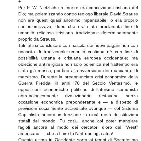
+
Per F. W. Nietzsche a morire era concezione cristiana del
Dio; ma polemizzando contro teologo liberale David Strauss
non era questi quasi anonimo impensabile, lo era proprio
chi polemizzava, dopo che era stata proclamata fine di
umanità religiosa cristiana tradizionale determinatamente
proprio da Strauss.
Tali fatti si conclusero con nascita dei nuovi pagani non con
rinascita di tradizionale umanità cristiana né con fine di
possibilità umana e cristiana europea occidentale; ma
obiezione antireligiosa non solo polemica nel frattempo era
stata già mossa, poi fino alla avversione dei marxiani e di
marxismo. Durante la preannunciata crisi economica della
Guerra Fredda, in anni '70 del Secolo Ventesimo, le
opposizioni economiche politiche dell'ateismo comunista
antropologicamente rivoluzionario restavano senza
occasione economica preponderante e — a dispetto di
previsioni socialmente accreditate ovunque — col Sistema
Capitalista ancora in funzione in circà metà di istituzioni
statali del mondo. Fu così... anche col poter mangiare
fagioli ancora al modo dei cercatori d'oro del "West"
americano... , che a finire fu l'antropologia atea!
Questa ultima in Occidente sorta ai tempi di Socrate ma