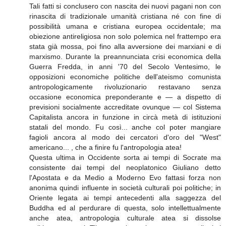
Tali fatti si conclusero con nascita dei nuovi pagani non con
rinascita di tradizionale umanità cristiana né con fine di
possibilità umana e cristiana europea occidentale; ma
obiezione antireligiosa non solo polemica nel frattempo era
stata già mossa, poi fino alla avversione dei marxiani e di
marxismo. Durante la preannunciata crisi economica della
Guerra Fredda, in anni '70 del Secolo Ventesimo, le
opposizioni economiche politiche dell'ateismo comunista
antropologicamente rivoluzionario restavano senza
occasione economica preponderante e — a dispetto di
previsioni socialmente accreditate ovunque — col Sistema
Capitalista ancora in funzione in circà metà di istituzioni
statali del mondo. Fu così... anche col poter mangiare
fagioli ancora al modo dei cercatori d'oro del "West"
americano... , che a finire fu l'antropologia atea!
Questa ultima in Occidente sorta ai tempi di Socrate ma
consistente dai tempi del neoplatonico Giuliano detto
l'Apostata e da Medio a Moderno Evo fattasi forza non
anonima quindi influente in società culturali poi politiche; in
Oriente legata ai tempi antecedenti alla saggezza del
Buddha ed al perdurare di questa, solo intellettualmente
anche atea, antropologia culturale atea si dissolse