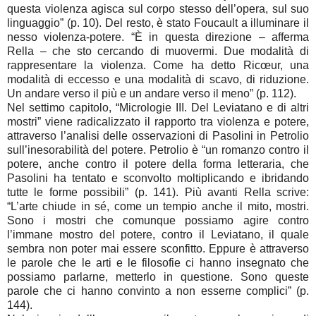
questa violenza agisca sul corpo stesso dell’opera, sul suo
linguaggio” (p. 10). Del resto, è stato Foucault a illuminare il
nesso violenza-potere. “È in questa direzione – afferma
Rella – che sto cercando di muovermi. Due modalità di
rappresentare la violenza. Come ha detto Ricœur, una
modalità di eccesso e una modalità di scavo, di riduzione.
Un andare verso il più e un andare verso il meno” (p. 112).
Nel settimo capitolo, “Micrologie III. Del Leviatano e di altri
mostri” viene radicalizzato il rapporto tra violenza e potere,
attraverso l’analisi delle osservazioni di Pasolini in Petrolio
sull’inesorabilità del potere. Petrolio è “un romanzo contro il
potere, anche contro il potere della forma letteraria, che
Pasolini ha tentato e sconvolto moltiplicando e ibridando
tutte le forme possibili” (p. 141). Più avanti Rella scrive:
“L’arte chiude in sé, come un tempio anche il mito, mostri.
Sono i mostri che comunque possiamo agire contro
l’immane mostro del potere, contro il Leviatano, il quale
sembra non poter mai essere sconfitto. Eppure è attraverso
le parole che le arti e le filosofie ci hanno insegnato che
possiamo parlarne, metterlo in questione. Sono queste
parole che ci hanno convinto a non esserne complici” (p.
144).