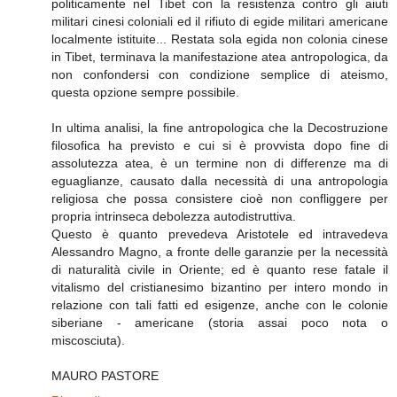
politicamente nel Tibet con la resistenza contro gli aiuti
militari cinesi coloniali ed il rifiuto di egide militari americane
localmente istituite... Restata sola egida non colonia cinese
in Tibet, terminava la manifestazione atea antropologica, da
non confondersi con condizione semplice di ateismo,
questa opzione sempre possibile.
In ultima analisi, la fine antropologica che la Decostruzione
filosofica ha previsto e cui si è provvista dopo fine di
assolutezza atea, è un termine non di differenze ma di
eguaglianze, causato dalla necessità di una antropologia
religiosa che possa consistere cioè non confliggere per
propria intrinseca debolezza autodistruttiva.
Questo è quanto prevedeva Aristotele ed intravedeva
Alessandro Magno, a fronte delle garanzie per la necessità
di naturalità civile in Oriente; ed è quanto rese fatale il
vitalismo del cristianesimo bizantino per intero mondo in
relazione con tali fatti ed esigenze, anche con le colonie
siberiane - americane (storia assai poco nota o
miscosciuta).
MAURO PASTORE