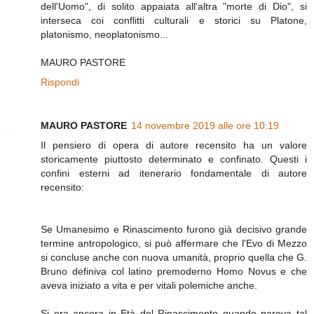
dell'Uomo", di solito appaiata all'altra "morte di Dio", si
interseca coi conflitti culturali e storici su Platone,
platonismo, neoplatonismo...
MAURO PASTORE
Rispondi
MAURO PASTORE
14 novembre 2019 alle ore 10:19
Il pensiero di opera di autore recensito ha un valore
storicamente piuttosto determinato e confinato. Questi i
confini esterni ad itenerario fondamentale di autore
recensito:
Se Umanesimo e Rinascimento furono già decisivo grande
termine antropologico, si può affermare che l'Evo di Mezzo
si concluse anche con nuova umanità, proprio quella che G.
Bruno definiva col latino premoderno Homo Novus e che
aveva iniziato a vita e per vitali polemiche anche.
Si era ancora in Età del Rinascimento quando pareva tal