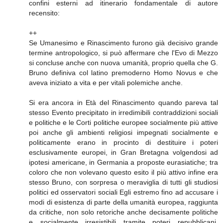
confini esterni ad itinerario fondamentale di autore
recensito:
++
Se Umanesimo e Rinascimento furono già decisivo grande
termine antropologico, si può affermare che l'Evo di Mezzo
si concluse anche con nuova umanità, proprio quella che G.
Bruno definiva col latino premoderno Homo Novus e che
aveva iniziato a vita e per vitali polemiche anche.
Si era ancora in Età del Rinascimento quando pareva tal
stesso Evento precipitato in irredimibili contraddizioni sociali
e politiche e le Corti politiche europee socialmente più attive
poi anche gli ambienti religiosi impegnati socialmente e
politicamente erano in procinto di destituire i poteri
esclusivamente europei, in Gran Bretagna volgendosi ad
ipotesi americane, in Germania a proposte eurasiatiche; tra
coloro che non volevano questo esito il più attivo infine era
stesso Bruno, con sorpresa o meraviglia di tutti gli studiosi
politici ed osservatori sociali Egli estremo fino ad accusare i
modi di esistenza di parte della umanità europea, raggiunta
da critiche, non solo retoriche anche decisamente politiche
e socialmente irresistibili tramite poteri repubblicani,