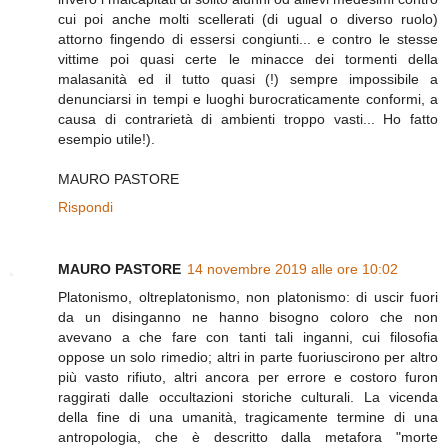
cui poi anche molti scellerati (di ugual o diverso ruolo)
attorno fingendo di essersi congiunti... e contro le stesse
vittime poi quasi certe le minacce dei tormenti della
malasanità ed il tutto quasi (!) sempre impossibile a
denunciarsi in tempi e luoghi burocraticamente conformi, a
causa di contrarietà di ambienti troppo vasti... Ho fatto
esempio utile!).
MAURO PASTORE
Rispondi
MAURO PASTORE
14 novembre 2019 alle ore 10:02
Platonismo, oltreplatonismo, non platonismo: di uscir fuori
da un disinganno ne hanno bisogno coloro che non
avevano a che fare con tanti tali inganni, cui filosofia
oppose un solo rimedio; altri in parte fuoriuscirono per altro
più vasto rifiuto, altri ancora per errore e costoro furon
raggirati dalle occultazioni storiche culturali. La vicenda
della fine di una umanità, tragicamente termine di una
antropologia, che è descritto dalla metafora "morte