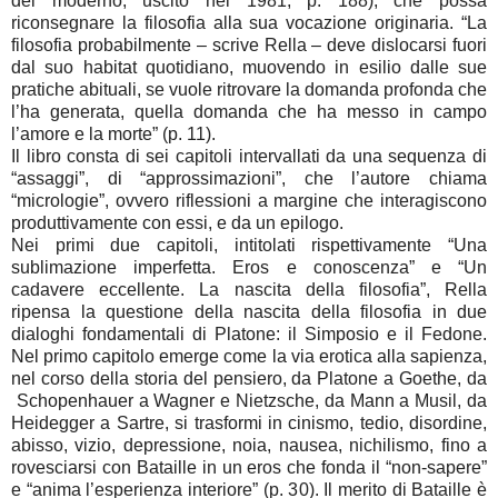
del moderno, uscito nel 1981, p. 188), che possa
riconsegnare la filosofia alla sua vocazione originaria. “La
filosofia probabilmente – scrive Rella – deve dislocarsi fuori
dal suo habitat quotidiano, muovendo in esilio dalle sue
pratiche abituali, se vuole ritrovare la domanda profonda che
l’ha generata, quella domanda che ha messo in campo
l’amore e la morte” (p. 11).
Il libro consta di sei capitoli intervallati da una sequenza di
“assaggi”, di “approssimazioni”, che l’autore chiama
“micrologie”, ovvero riflessioni a margine che interagiscono
produttivamente con essi, e da un epilogo.
Nei primi due capitoli, intitolati rispettivamente “Una
sublimazione imperfetta. Eros e conoscenza” e “Un
cadavere eccellente. La nascita della filosofia”, Rella
ripensa la questione della nascita della filosofia in due
dialoghi fondamentali di Platone: il Simposio e il Fedone.
Nel primo capitolo emerge come la via erotica alla sapienza,
nel corso della storia del pensiero, da Platone a Goethe, da
Schopenhauer a Wagner e Nietzsche, da Mann a Musil, da
Heidegger a Sartre, si trasformi in cinismo, tedio, disordine,
abisso, vizio, depressione, noia, nausea, nichilismo, fino a
rovesciarsi con Bataille in un eros che fonda il “non-sapere”
e “anima l’esperienza interiore” (p. 30). Il merito di Bataille è