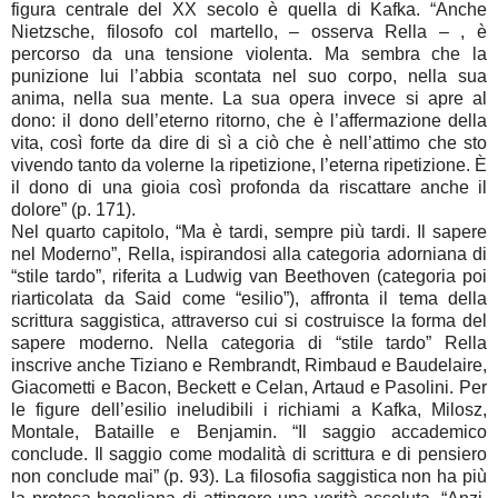
figura centrale del XX secolo è quella di Kafka. “Anche
Nietzsche, filosofo col martello, – osserva Rella – , è
percorso da una tensione violenta. Ma sembra che la
punizione lui l’abbia scontata nel suo corpo, nella sua
anima, nella sua mente. La sua opera invece si apre al
dono: il dono dell’eterno ritorno, che è l’affermazione della
vita, così forte da dire di sì a ciò che è nell’attimo che sto
vivendo tanto da volerne la ripetizione, l’eterna ripetizione. È
il dono di una gioia così profonda da riscattare anche il
dolore” (p. 171).
Nel quarto capitolo, “Ma è tardi, sempre più tardi. Il sapere
nel Moderno”, Rella, ispirandosi alla categoria adorniana di
“stile tardo”, riferita a Ludwig van Beethoven (categoria poi
riarticolata da Said come “esilio”), affronta il tema della
scrittura saggistica, attraverso cui si costruisce la forma del
sapere moderno. Nella categoria di “stile tardo” Rella
inscrive anche Tiziano e Rembrandt, Rimbaud e Baudelaire,
Giacometti e Bacon, Beckett e Celan, Artaud e Pasolini. Per
le figure dell’esilio ineludibili i richiami a Kafka, Milosz,
Montale, Bataille e Benjamin. “Il saggio accademico
conclude. Il saggio come modalità di scrittura e di pensiero
non conclude mai” (p. 93). La filosofia saggistica non ha più