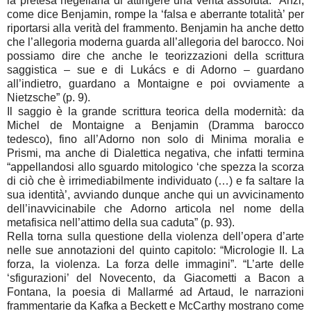
la pretesa hegeliana di attingere una verità assoluta. “Anzi,
come dice Benjamin, rompe la ‘falsa e aberrante totalità’ per
riportarsi alla verità del frammento. Benjamin ha anche detto
che l’allegoria moderna guarda all’allegoria del barocco. Noi
possiamo dire che anche le teorizzazioni della scrittura
saggistica – sue e di Lukács e di Adorno – guardano
all’indietro, guardano a Montaigne e poi ovviamente a
Nietzsche” (p. 9).
Il saggio è la grande scrittura teorica della modernità: da
Michel de Montaigne a Benjamin (Dramma barocco
tedesco), fino all’Adorno non solo di Minima moralia e
Prismi, ma anche di Dialettica negativa, che infatti termina
“appellandosi allo sguardo mitologico ‘che spezza la scorza
di ciò che è irrimediabilmente individuato (…) e fa saltare la
sua identità’, avviando dunque anche qui un avvicinamento
dell’inavvicinabile che Adorno articola nel nome della
metafisica nell’attimo della sua caduta” (p. 93).
Rella torna sulla questione della violenza dell’opera d’arte
nelle sue annotazioni del quinto capitolo: “Micrologie II. La
forza, la violenza. La forza delle immagini”. “L’arte delle
‘sfigurazioni’ del Novecento, da Giacometti a Bacon a
Fontana, la poesia di Mallarmé ad Artaud, le narrazioni
frammentarie da Kafka a Beckett e McCarthy mostrano come