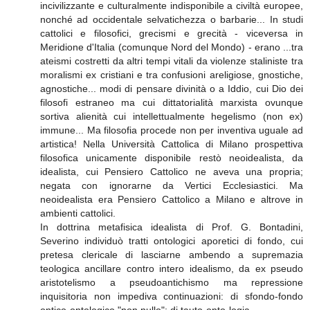
incivilizzante e culturalmente indisponibile a civiltà europee,
nonché ad occidentale selvatichezza o barbarie... In studi
cattolici e filosofici, grecismi e grecità - viceversa in
Meridione d'Italia (comunque Nord del Mondo) - erano ...tra
ateismi costretti da altri tempi vitali da violenze staliniste tra
moralismi ex cristiani e tra confusioni areligiose, gnostiche,
agnostiche... modi di pensare divinità o a Iddio, cui Dio dei
filosofi estraneo ma cui dittatorialità marxista ovunque
sortiva alienità cui intellettualmente hegelismo (non ex)
immune... Ma filosofia procede non per inventiva uguale ad
artistica! Nella Università Cattolica di Milano prospettiva
filosofica unicamente disponibile restò neoidealista, da
idealista, cui Pensiero Cattolico ne aveva una propria;
negata con ignorarne da Vertici Ecclesiastici. Ma
neoidealista era Pensiero Cattolico a Milano e altrove in
ambienti cattolici.
In dottrina metafisica idealista di Prof. G. Bontadini,
Severino individuò tratti ontologici aporetici di fondo, cui
pretesa clericale di lasciarne ambendo a supremazia
teologica ancillare contro intero idealismo, da ex pseudo
aristotelismo a pseudoantichismo ma repressione
inquisitoria non impediva continuazioni: di sfondo-fondo