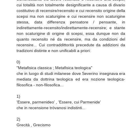
cui totalità non totalmente designificante a causa di divario
costitutivo di recensire/recensito e cui recensito origine della
scepsi ma non scaturigine e cui recensire non scaturigine
stessa, data differenza pensatore / pensante, in
indirettamente-recensito/indirettamente-recensire; e stante
non scaturigine di origine di scepsi, essa dunque non da
quanto recensito né da recensire, ma da condizioni del
recensire... Cui contraddittorità precedute da addizioni da
tradizioni distinte e non unificabili a priori:
0)
"Metafisica classica ; Metafisica teologica"
che in luogo di studi milanese dove Severino insegnava era
mediata da dottrina teologica ed era nozione teologica-
filosofica - non-filosofica...
1)
'Essere, parmenideo' , 'Essere, cui Parmenide'
che in recensione tròvanosi indistinti...
2)
Grecità , Grecismo