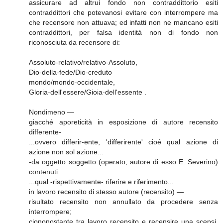
assicurare ad altrui fondo non contraddittorio esiti
contraddittori che potevanosi evitare con interrompere ma
che recensore non attuava; ed infatti non ne mancano esiti
contraddittori, per falsa identità non di fondo non
riconosciuta da recensore di:
Assoluto-relativo/relativo-Assoluto,
Dio-della-fede/Dio-creduto
mondo/mondo-occidentale,
Gloria-dell'essere/Gioia-dell'essente .
Nondimeno —
giacché aporeticità in esposizione di autore recensito
differente-
...ovvero differir-ente, 'differirente' cioé qual azione di
azione non sol azione...
-da oggetto soggetto (operato, autore di esso E. Severino)
contenuti
...qual -rispettivamente- riferire e riferimento...
in lavoro recensito di stesso autore (recensito) —
risultato recensito non annullato da procedere senza
interrompere;
ciononostante tra lavoro recensito e recensire una scepsi,