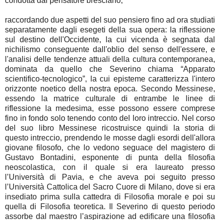
condotta dal pensatore bresciano,
raccordando due aspetti del suo pensiero fino ad ora studiati separatamente dagli esegeti della sua opera: la riflessione sul destino dell'Occidente, la cui vicenda è segnata dal nichilismo conseguente dall'oblio del senso dell'essere, e l'analisi delle tendenze attuali della cultura contemporanea, dominata da quello che Severino chiama “Apparato scientifico-tecnologico”, la cui episteme caratterizza l'intero orizzonte noetico della nostra epoca. Secondo Messinese, essendo la matrice culturale di entrambe le linee di riflessione la medesima, esse possono essere comprese fino in fondo solo tenendo conto del loro intreccio. Nel corso del suo libro Messinese ricostruisce quindi la storia di questo intreccio, prendendo le mosse dagli esordi dell'allora giovane filosofo, che lo vedono seguace del magistero di Gustavo Bontadini, esponente di punta della filosofia neoscolastica, con il quale si era laureato presso l’Università di Pavia, e che aveva poi seguito presso l’Università Cattolica del Sacro Cuore di Milano, dove si era insediato prima sulla cattedra di Filosofia morale e poi su quella di Filosofia teoretica. Il Severino di questo periodo assorbe dal maestro l’aspirazione ad edificare una filosofia dell’essere, che si opponga al soggettivismo immanentistico di cui soffre gran parte della filosofia contemporanea (il cui prototipo è rappresentato dalle filosofie idealistiche), il quale conduce a quella concezione ‘fenomenistica’ della conoscenza e dell’etica che costituisce lo stigma più profondo della cultura moderna. Il giovane Severino, sulle orme del maestro, vorrebbe invece reiterare l’isomorfismo tra pensiero e realtà che secondo lui permeava il pensiero greco antico – inteso come un corpo dottrinale fondamentalmente unitario, culminante nelle figure di Platone e di Aristotele – la cui migliore eredità sarebbe stata raccolta dalla teologia scolastica, dando vita a quella che egli chiama la “metafisica classica”. Lo scritto più rilevante di questa prima fase è La struttura originaria (1958), nel quale l’autore si interroga sulla “struttura della verità nella sua dimensione più universale (tale, cioè, da valere per ogni affermazione che ambisca alla incontrovertibilità)” (p. 26): già qui viene alla luce quella che sarà la preoccupazione teoretica costante di Severino, ossia la ricerca di una “verità incontrovertibile, assoluta, definitiva” (p. 18), unico punto di partenza possibile per la costruzione di una conoscenza che non voglia porre le basi per il proprio superamento. Il libro è importante anche perché in esso compare per la prima volta la “tesi dell’immutabilità dell’essere relativa ad ogni essente” (p. 26), all’interno della cui prospettiva il divenire rimanda ad una aristotelica causa indiveniente che ne giustifichi la posizione (causa identificabile con la divinità trascendente di cui parla la tradizione cristiana). Con il successivo Studi di filosofia della prassi (1962) emergono le prime frizioni del filosofo rispetto all’ateneo nel quale insegna, perché il teologo Carlo Colombo giudica pericolose alcune tesi sostenute nel volume, valutandole poco collimanti con il magistero ecclesiastico (p. 27). Se in quella occasione la polemica si stempera grazie soprattutto all’intervento di monsignor Francesco Olgiati, grande estimatore di Severino, con la pubblicazione del saggio Ritornare a Parmenide (1964) viene alla luce un dissidio insanabile tra il filosofo bresciano e l’ateneo milanese. E non si tratta di una disputa ‘solo’ filosofica: Messinese riferisce del processo canonico a cui lo studioso è stato sottoposto dalla Sacra Congregazione per la Dottrina della Fede, nel corso del quale le sue tesi sono state minuziosamente esaminate da un consesso di tre periti, che ne ha infine decretato l’incompatibilità con le verità di fede custodite dalla Chiesa romana (p. 34). A questo punto, preso atto da ambo le parti della gravità di una frattura incomponibile, a Severino non restò che abbandonare l’Università Cattolica per trasferirsi presso quella di Venezia (nel 1970), dove rimarrà fino alla fine della sua carriera universitaria. Ma qual era la tesi filosofica che aveva suscitato una reazione tanto eclatante? In Ritornare a Parmenide, Severino riprende la tesi dell’immutabilità dell’essere, ancorandola questa volta appunto alla prospettiva parmenidea (almeno come la interpreta lui), secondo la quale l’essere, inteso come il complesso di tutto ciò che è, non può non essere, cioè non tollera alcuna contaminazione con il suo opposto, il non essere. Tutto ciò che è, appunto è, senza distinzioni di valore o di grado. Severino asserisce quindi “la tesi dell’immutabilità di ogni ente, come ciò rispetto a cui si dovrà procedere per ogni ulteriore determinazione della verità dell’essere” (p. 78). Il maestro di Elea ha intravisto questa verità fondamentale, ma il pensiero greco successivo, invece di costruire a partire da essa, ha scelto di lasciarla cadere nell’oblio. Più precisamente, è stato Platone a concepire l’ente come qualcosa di “intermedio tra l’essere e il nulla, ovvero come ciò che oscilla tra l’uno e l’altro di questi due estremi”: ecco perché il pensiero platonico identifica l’essere con il niente (p. 82). La novità rispetto a La struttura originaria va individuata nel fatto che Severino presenta questa tesi sganciandola da ogni riferimento all’idea di una causa incausata, che funga da motore immobile. In effetti, se l’essere è una totalità olisticamente completa ed autosufficiente, ogni riferimento ad una realtà trascendente che se ne faccia garante è assurdo, poiché sarebbe già un decremento della sua perfezione. Per la cultura cattolica una impostazione di questo tipo era inaccettabile, perché non riservava alcuno spazio a quel “Dio metafisico” che costituisce l’architrave concettuale di ogni costruzione filosofico-teologica. Su questo punto, tuttavia, Messinese esprime una serie di puntualizzazioni interessanti, ponendo il dubbio che, proprio perché poco ortodosso, il pensiero di Severino possa agire da ‘lievito’ e da ‘pungolo’ per la cultura cattolica, come attesta quello che egli chiama il suo “confronto sempre vivo con il cristianesimo”, al quale dedica l’intero settimo capitolo del libro (pp. 109-121). Ma, al di là delle questioni strettamente teoriche, il vero divario tra Severino e la cultura cattolica consiste nel fatto che il suo pensiero non riconosce alcun valore particolare al kerigma cristico e di conseguenza all’istituzione che pretende di amministrarlo. Nel corso degli anni, riflettendo sul suo allontanamento dalla Cattolica, Severino preciserà con nettezza sempre maggiore che “la pronuncia di quel giudizio implica che la Chiesa si consideri depositaria non soltanto della verità soprannaturale – come essa sostiene – ma anche della verità naturale o filosofica” (p. 34), e con ciò pretendendo di giudicare la liceità di tale verità naturale; ed è precisamente questa pretesa che il filosofo considera irricevibile. Consumata la rottura con l’ateneo milanese, Severino espande il raggio d’azione della sua indagine filosofica, la cui critica investe ora l’intera civiltà dell’Occidente, le cui manifestazioni sono accomunate dall’abitare la dimensione del nichilismo, un sentiero cognitivo basato sulla fede nella realtà del divenire: da qui si origina la lunga storia dell’alienazione dell’Occidente, incominciata appunto con il pensiero greco antico e proseguita con l’avvento del cristianesimo, che radicalizza ulteriormente il nichilismo platonico. Secondo gli esegeti della rivelazione cristiana, infatti, il mondo non solo nasce, essendo creato dalla divinità, ma ha addirittura bisogno di essere salvato da essa, per essere strappato alla morsa del peccato e della consunzione: in questo modo non solo si perpetua l’oblio dell’essere, ma gli si fa raggiungere l’apoteosi. Per questo Severino afferma che “Nessun Dio ci può salvare. I Salvatori salvano dal nulla. Gli essenti – gli eterni – non hanno bisogno di essere salvati. Al di fuori della fede nel divenire e del senso alienato della salvezza, la salvezza è il tramonto della follia del divenire e dei Salvatori” (p. 98). L’Occidente, quindi, vive in una condizione patologica, perché abita una dimensione fondamentalmente inautentica, che Severino chiama “mondo”, ossia l’“orizzonte nichilistico” nel quale le cose appaiono nella dimensione del divenire. All’interno del “mondo”, l’uomo si pensa come “mortale”, cioè come un ente caduco e votato alla disfatta, mentre il suo destino sarebbe di risplendere nella “Gloria” imperitura dell’essere, una dimensione che il filosofo chiama “Gioia”. Ma proprio perché il “mondo” è qualcosa di sostanzialmente ‘sbagliato’, esso patisce una condizione di disagio continuo, figlio della fede nella realtà del divenire. Tale disagio lo porta a difendersi dall’angoscia del divenire, cioè dal terrore che ciò che è possa essere inghiottito dal nulla (dal quale in realtà proviene, secondo l’ontologia distorta del nichilismo). Per questo il “mondo” forgia di continuo dei simulacri dell’essere, che vorrebbero ambire a quella saldezza in cui può abitare solo l’essere. Ogni preteso “immutabile” prodotto dal “mondo” è quindi destinato al “tramonto”, perché è proprio la fede nel divenire che rende improponibile la presenza di una realtà che voglia affermarsi come non transeunte. Così è stato per tutte le ‘fedi’, religiose o secolari, susseguitesi nella lunga parabola dell’Occidente: la fede nel cristianesimo, nel progresso, nel liberalismo, nel comunismo, nella democrazia, nel capitalismo, nella scienza e nella tecnica, sono tutte accomunate dall’abitare il “tempo” (del “mondo”) e per questo votate al cupio dissolvi. Con l’avvento della tecno-scienza si è entrati in una fase forse ultimativa, perché, se le fedi precedenti ambivano almeno potenzialmente ad un miglioramento, per quanto illusorio, della condizione umana, la tecno-scienza, o, meglio, l’Apparato scientifico-tecnologico che la governa, non si pone nemmeno più il problem