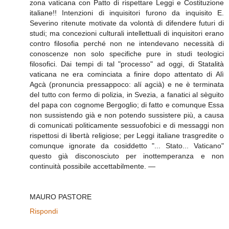
zona vaticana con Patto di rispettare Leggi e Costituzione
italiane!! Intenzioni di inquisitori furono da inquisito E.
Severino ritenute motivate da volontà di difendere futuri di
studi; ma concezioni culturali intellettuali di inquisitori erano
contro filosofia perché non ne intendevano necessità di
conoscenze non solo specifiche pure in studi teologici
filosofici. Dai tempi di tal "processo" ad oggi, di Statalità
vaticana ne era cominciata a finire dopo attentato di Alì
Agcà (pronuncia pressappoco: alí agcià) e ne è terminata
del tutto con fermo di polizia, in Svezia, a fanatici al sèguito
del papa con cognome Bergoglio; di fatto e comunque Essa
non sussistendo già e non potendo sussistere più, a causa
di comunicati politicamente sessuofobici e di messaggi non
rispettosi di libertà religiose; per Leggi italiane trasgredite o
comunque ignorate da cosiddetto "... Stato... Vaticano"
questo già disconosciuto per inottemperanza e non
continuità possibile accettabilmente. —
MAURO PASTORE
Rispondi