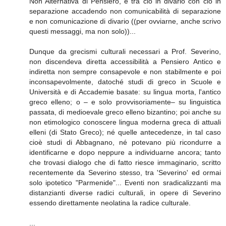
Non Alternativa di Pensiero, e tra ciò in divario con ciò in
separazione accadendo non comunicabilità di separazione
e non comunicazione di divario ((per ovviarne, anche scrivo
questi messaggi, ma non solo))...
Dunque da grecismi culturali necessari a Prof. Severino,
non discendeva diretta accessibilità a Pensiero Antico e
indiretta non sempre consapevole e non stabilmente e poi
inconsapevolmente, datoché studi di greco in Scuole e
Università e di Accademie basate: su lingua morta, l'antico
greco elleno; o – e solo provvisoriamente– su linguistica
passata, di medioevale greco elleno bizantino; poi anche su
non etimologico conoscere lingua moderna greca di attuali
elleni (di Stato Greco); né quelle antecedenze, in tal caso
cioè studi di Abbagnano, né potevano più ricondurre a
identificarne e dopo neppure a individuarne ancora; tanto
che trovasi dialogo che di fatto riesce immaginario, scritto
recentemente da Severino stesso, tra 'Severino' ed ormai
solo ipotetico "Parmenide"... Eventi non sradicalizzanti ma
distanzianti diverse radici culturali, in opere di Severino
essendo direttamente neolatina la radice culturale.
...