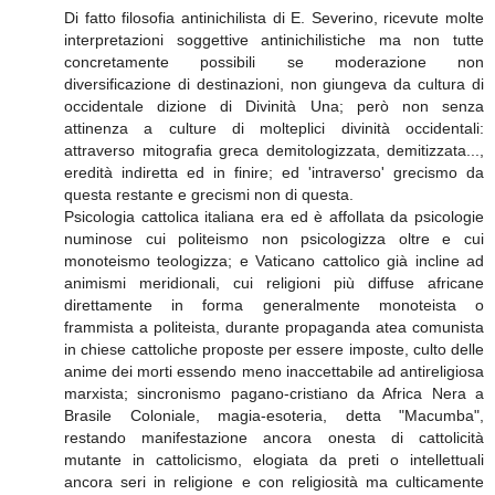
Di fatto filosofia antinichilista di E. Severino, ricevute molte
interpretazioni soggettive antinichilistiche ma non tutte
concretamente possibili se moderazione non
diversificazione di destinazioni, non giungeva da cultura di
occidentale dizione di Divinità Una; però non senza
attinenza a culture di molteplici divinità occidentali:
attraverso mitografia greca demitologizzata, demitizzata...,
eredità indiretta ed in finire; ed 'intraverso' grecismo da
questa restante e grecismi non di questa.
Psicologia cattolica italiana era ed è affollata da psicologie
numinose cui politeismo non psicologizza oltre e cui
monoteismo teologizza; e Vaticano cattolico già incline ad
animismi meridionali, cui religioni più diffuse africane
direttamente in forma generalmente monoteista o
frammista a politeista, durante propaganda atea comunista
in chiese cattoliche proposte per essere imposte, culto delle
anime dei morti essendo meno inaccettabile ad antireligiosa
marxista; sincronismo pagano-cristiano da Africa Nera a
Brasile Coloniale, magia-esoteria, detta "Macumba",
restando manifestazione ancora onesta di cattolicità
mutante in cattolicismo, elogiata da preti o intellettuali
ancora seri in religione e con religiosità ma culticamente