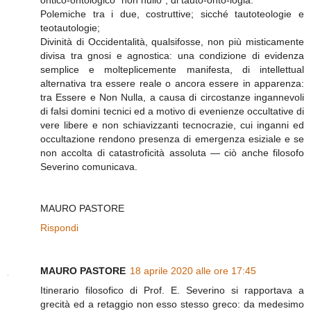
ontico-ontologico "non nullo"; di tauto-onto-logia.
Polemiche tra i due, costruttive; sicché tautoteologie e
teotautologie;
Divinità di Occidentalità, qualsifosse, non più misticamente
divisa tra gnosi e agnostica: una condizione di evidenza
semplice e molteplicemente manifesta, di intellettual
alternativa tra essere reale o ancora essere in apparenza:
tra Essere e Non Nulla, a causa di circostanze ingannevoli
di falsi domini tecnici ed a motivo di evenienze occultative di
vere libere e non schiavizzanti tecnocrazie, cui inganni ed
occultazione rendono presenza di emergenza esiziale e se
non accolta di catastroficità assoluta — ciò anche filosofo
Severino comunicava.
MAURO PASTORE
Rispondi
MAURO PASTORE
18 aprile 2020 alle ore 17:45
Itinerario filosofico di Prof. E. Severino si rapportava a
grecità ed a retaggio non esso stesso greco: da medesimo