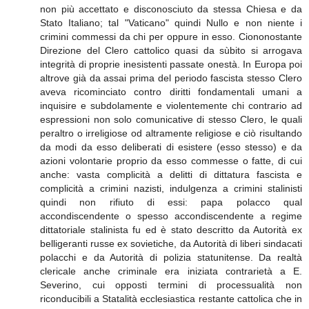
non più accettato e disconosciuto da stessa Chiesa e da
Stato Italiano; tal "Vaticano" quindi Nullo e non niente i
crimini commessi da chi per oppure in esso. Ciononostante
Direzione del Clero cattolico quasi da sùbito si arrogava
integrità di proprie inesistenti passate onestà. In Europa poi
altrove già da assai prima del periodo fascista stesso Clero
aveva ricominciato contro diritti fondamentali umani a
inquisire e subdolamente e violentemente chi contrario ad
espressioni non solo comunicative di stesso Clero, le quali
peraltro o irreligiose od altramente religiose e ciò risultando
da modi da esso deliberati di esistere (esso stesso) e da
azioni volontarie proprio da esso commesse o fatte, di cui
anche: vasta complicità a delitti di dittatura fascista e
complicità a crimini nazisti, indulgenza a crimini stalinisti
quindi non rifiuto di essi: papa polacco qual
accondiscendente o spesso accondiscendente a regime
dittatoriale stalinista fu ed è stato descritto da Autorità ex
belligeranti russe ex sovietiche, da Autorità di liberi sindacati
polacchi e da Autorità di polizia statunitense. Da realtà
clericale anche criminale era iniziata contrarietà a E.
Severino, cui opposti termini di processualità non
riconducibili a Statalità ecclesiastica restante cattolica che in