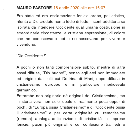
MAURO PASTORE
18 aprile 2020 alle ore 16:07
Era stata ed era esclamazione fenicia araba, poi cristica,
riferita a Dio creduto non a Iddio di fede, incontraddittoria se
ispirata da intendere Occidente qual umana costruzione in
straordinarie circostanze; e cristiana espressione, di coloro
che ne conoscevano poi o riconoscevano per vivere e
vivendone:
'Dio Occidente !'
A pochi o non tanti comprensibile sùbito, mentre di altra
assai diffusa, "Dio buono!", senso agli atei non immediato
ed origine dai culti cui Dottrina di Mani, dopo diffusa in
cristianesimo europeo e in particolare medioevale
germanico.
Entrambe non originarie né originali del Cristianesimo, ma
in storia vera non solo ideale e realmente poca oppur di
pochi, di "Europa ossia Cristianesimo" e di "Occidente ossia
Il cristianesimo" e per certa originalità cui remotissima
(remota) analogia-anticipazione di cristianità in imprese
fenicie, paion più originali e cui confusione tra fedi e