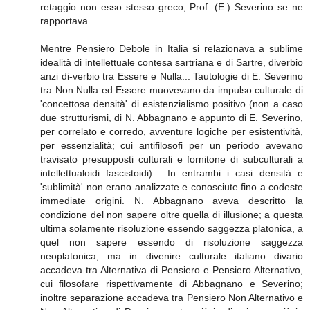
retaggio non esso stesso greco, Prof. (E.) Severino se ne
rapportava.
Mentre Pensiero Debole in Italia si relazionava a sublime
idealità di intellettuale contesa sartriana e di Sartre, diverbio
anzi di-verbio tra Essere e Nulla... Tautologie di E. Severino
tra Non Nulla ed Essere muovevano da impulso culturale di
'concettosa densità' di esistenzialismo positivo (non a caso
due strutturismi, di N. Abbagnano e appunto di E. Severino,
per correlato e corredo, avventure logiche per esistentività,
per essenzialità; cui antifilosofi per un periodo avevano
travisato presupposti culturali e fornitone di subculturali a
intellettualoidi fascistoidi)... In entrambi i casi densità e
'sublimità' non erano analizzate e conosciute fino a codeste
immediate origini. N. Abbagnano aveva descritto la
condizione del non sapere oltre quella di illusione; a questa
ultima solamente risoluzione essendo saggezza platonica, a
quel non sapere essendo di risoluzione saggezza
neoplatonica; ma in divenire culturale italiano divario
accadeva tra Alternativa di Pensiero e Pensiero Alternativo,
cui filosofare rispettivamente di Abbagnano e Severino;
inoltre separazione accadeva tra Pensiero Non Alternativo e