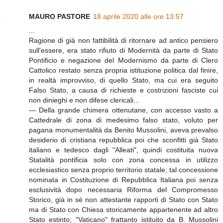
MAURO PASTORE
18 aprile 2020 alle ore 13:57
...
Ragione di già non fattibilità di ritornare ad antico pensiero
sull'essere, era stato rifiuto di Modernità da parte di Stato
Pontificio e negazione del Modernismo da parte di Clero
Cattolico restato senza propria istituzione politica dal finire,
in realtà improvviso, di quello Stato, ma cui era seguito
Falso Stato, a causa di richieste e costrizioni fasciste cui
non dinieghi e non difese clericali...
— Della grande chimera ottenutane, con accesso vasto a
Cattedrale di zona di medesimo falso stato, voluto per
pagana monumentalità da Benito Mussolini, aveva prevalso
desiderio di cristiana repubblica poi che sconfitti già Stato
italiano e tedesco dagli "Alleati", quindi costituita nuova
Statalità pontificia solo con zona concessa in utilizzo
ecclesiastico senza proprio territorio statale; tal concessione
nominata in Costituzione di Repubblica Italiana poi senza
esclusività dopo necessaria Riforma del Compromesso
Storico, già in sé non attestante rapporti di Stato con Stato
ma di Stato con Chiesa storicamente appartenente ad altro
Stato estinto; "Vaticano" frattanto istituito da B. Mussolini