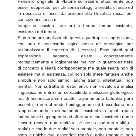
Pensiero originale di Platone sull'essere attualmente può
esser recuperato, per chi senza retaggi o eredità di esso ed
in necessità di esso, da esistenzialità filosofica russa, per
concezioni di essa di:
tempo ed esistere, esistere e tempo, tempo esistente,
esistenza del tempo.
Si può notare analizzando questa quadruplice espressione,
che non è necessaria logica ontica né ontologica per
razionalizzare il concetto di: | essere|. Esso infatti qual
espressione sensata, esiste concretamente
molteplicemente e logicamente ma non in quanto esistere
di concetto a realtà corrispondente ma quale realtà non di
esistere ma di esistenza, cui non solo mere fantasie anche
simboli e non solo simboli anche tramiti, intellettuali non
mentali. Non si tratta di restar entro non trovato da analisi
linguistica né entro non cercabile da analizzare glottologico;
ma di riconoscere con esatto ragionamento fattualità pura
essente; e non al modo heideggeriano od husserliano, ma
rappresentando razionalmente esistentività qual realtà
indenotabile e giungendo ad affermare che l'esistente non è
l'essere (essere qual realtà in sé stessa cioè non realtà-di-
realtà) e che le due realtà: solo mentale, non mentale; non
sono le uniche due, essendovi realtà di agire (mentale, non