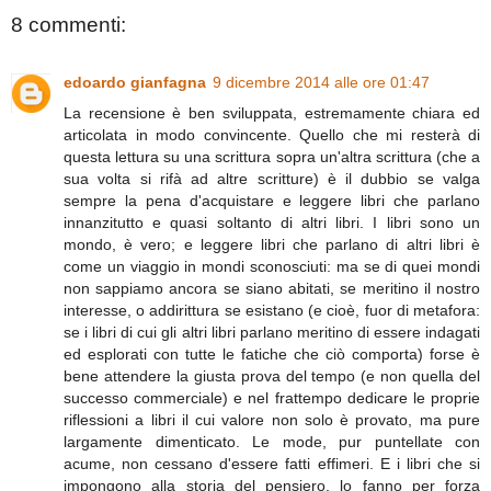
8 commenti:
edoardo gianfagna
9 dicembre 2014 alle ore 01:47
La recensione è ben sviluppata, estremamente chiara ed
articolata in modo convincente. Quello che mi resterà di
questa lettura su una scrittura sopra un'altra scrittura (che a
sua volta si rifà ad altre scritture) è il dubbio se valga
sempre la pena d'acquistare e leggere libri che parlano
innanzitutto e quasi soltanto di altri libri. I libri sono un
mondo, è vero; e leggere libri che parlano di altri libri è
come un viaggio in mondi sconosciuti: ma se di quei mondi
non sappiamo ancora se siano abitati, se meritino il nostro
interesse, o addirittura se esistano (e cioè, fuor di metafora:
se i libri di cui gli altri libri parlano meritino di essere indagati
ed esplorati con tutte le fatiche che ciò comporta) forse è
bene attendere la giusta prova del tempo (e non quella del
successo commerciale) e nel frattempo dedicare le proprie
riflessioni a libri il cui valore non solo è provato, ma pure
largamente dimenticato. Le mode, pur puntellate con
acume, non cessano d'essere fatti effimeri. E i libri che si
impongono alla storia del pensiero, lo fanno per forza